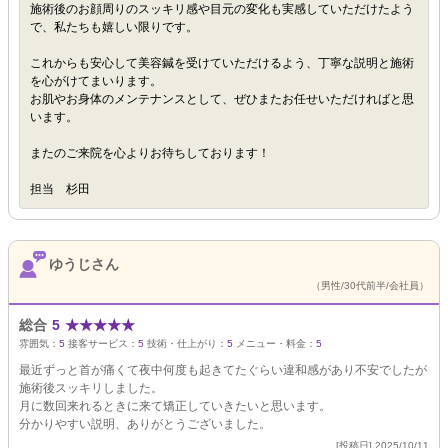
施術後のお顔周りのスッキリ感や目元の変化も実感していただけたよう
で、私たちも嬉しい限りです。
これからも安心して美容鍼を受けていただけるよう、丁寧な説明と施術
を心がけてまいります。
お肌やお身体のメンテナンスとして、ぜひまたお任せいただければと思
います。
またのご来院を心よりお待ちしております！
担当 杉田
ゆうじさん
（男性/30代前半/会社員）
総合
5
★
★
★
★
★
雰囲気：
5
接客サービス：
5
技術・仕上がり：
5
メニュー・料金：
5
最近ずっと首が痛くて夜中何度も起きてたぐらい違和感があり不安でしたが
施術後スッキリしました。
月に数回来れるときに来て矯正していきたいと思います。
分かりやすい説明、ありがとうございました。
[投稿日] 2025/10/11