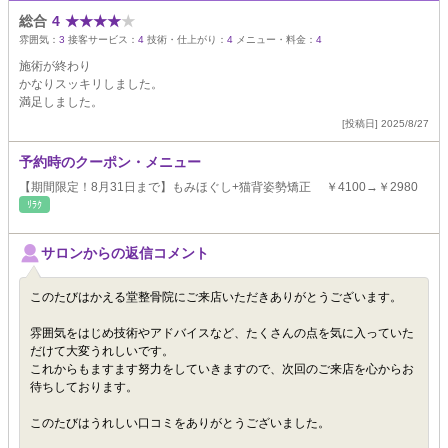
総合
4
★
★
★
★
★
雰囲気：
3
接客サービス：
4
技術・仕上がり：
4
メニュー・料金：
4
施術が終わり
かなりスッキリしました。
満足しました。
[投稿日] 2025/8/27
予約時のクーポン・メニュー
【期間限定！8月31日まで】もみほぐし+猫背姿勢矯正 ￥4100→￥2980
ﾘﾗｸ
サロンからの返信コメント
このたびはかえる堂整骨院にご来店いただきありがとうございます。
雰囲気をはじめ技術やアドバイスなど、たくさんの点を気に入っていた
だけて大変うれしいです。
これからもますます努力をしていきますので、次回のご来店を心からお
待ちしております。
このたびはうれしい口コミをありがとうございました。