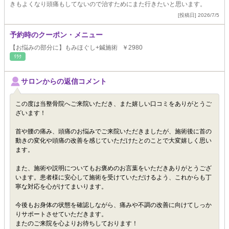
きもよくなり頭痛もしてないので治すためにまた行きたいと思います。
[投稿日] 2026/7/5
予約時のクーポン・メニュー
【お悩みの部分に】もみほぐし+鍼施術 ￥2980
ﾘﾗｸ
サロンからの返信コメント
この度は当整骨院へご来院いただき、また嬉しい口コミをありがとうご
ざいます！
首や腰の痛み、頭痛のお悩みでご来院いただきましたが、施術後に首の
動きの変化や頭痛の改善を感じていただけたとのことで大変嬉しく思い
ます。
また、施術や説明についてもお褒めのお言葉をいただきありがとうござ
います。患者様に安心して施術を受けていただけるよう、これからも丁
寧な対応を心がけてまいります。
今後もお身体の状態を確認しながら、痛みや不調の改善に向けてしっか
りサポートさせていただきます。
またのご来院を心よりお待ちしております！