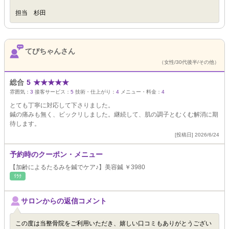
担当 杉田
てびちゃんさん
（女性/30代後半/その他）
総合
5
★
★
★
★
★
雰囲気：
3
接客サービス：
5
技術・仕上がり：
4
メニュー・料金：
4
とても丁寧に対応して下さりました。
鍼の痛みも無く、ビックリしました。継続して、肌の調子とむくむ解消に期
待します。
[投稿日] 2026/6/24
予約時のクーポン・メニュー
【加齢によるたるみを鍼でケア♪】美容鍼 ￥3980
ﾘﾗｸ
サロンからの返信コメント
この度は当整骨院をご利用いただき、嬉しい口コミもありがとうござい