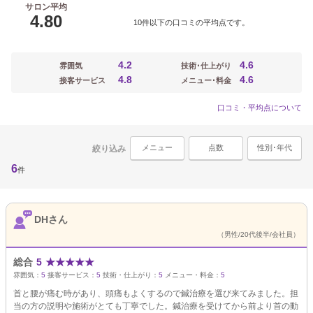
サロン平均
4.80
10件以下の口コミの平均点です。
4.2
4.6
雰囲気
技術･仕上がり
4.8
4.6
接客サービス
メニュー･料金
口コミ・平均点について
メニュー
点数
性別･年代
絞り込み
6
件
DHさん
（男性/20代後半/会社員）
総合
5
★
★
★
★
★
雰囲気：
5
接客サービス：
5
技術・仕上がり：
5
メニュー・料金：
5
首と腰が痛む時があり、頭痛もよくするので鍼治療を選び来てみました。担
当の方の説明や施術がとても丁寧でした。鍼治療を受けてから前より首の動