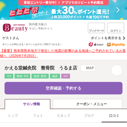
国内最大級の
サロン予約サイト
ブックマーク
ログイン
ゲストさん
ポイントを表示する
ポイントが1%たまる！
ポイントはサロン予約でつかえる！
【重要】熊本県熊本地方で発生した地震の影響のある地域へご予約されているお客
様へ（2026年7月28日）
かえる堂鍼灸院 整骨院 うるま店
MAP
ﾘﾗｸ
整体･ｶｲﾛ
接骨･整骨
鍼灸
ｴｽﾃ
空席確認・予約する
クーポン・メニュー
サロン情報
トップ
フォト
スタッフ
ブログ
口コミ