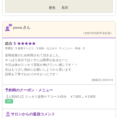
担当 石川
yuna.さん
（女性/30代前半/会社員）
総合
5
★
★
★
★
★
雰囲気：
5
接客サービス：
5
技術・仕上がり：
5
メニュー・料金：
5
姿勢改善のため利用されて頂きました。
やっぱり自分でほぐすには限界があるなーと、、
今日は体がスッキリ背筋が伸びていい感じです＾＾
次はもう少し強めにお願いしようかと思います
説明も丁寧でわかりやすかったです！
[投稿日] 2025/7/4
予約時のクーポン・メニュー
【人気NO.1】スッキリ姿勢ケアコース45分 ￥7,800→￥3,800
ﾘﾗｸ
サロンからの返信コメント