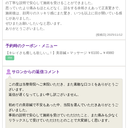
の丁寧な説明で安心して施術を受けることができました。
思っていたより痛みもほとんどなく、話をする余裕さえあって正直驚きで、
施術後は、顔周りのスッキリ感にまた驚き、いつも以上に目が開いている感
じがありました。
ぜひまたお願いしたいなと思います。
ありがとうございました。
[投稿日] 2025/11/12
予約時のクーポン・メニュー
【キレイさも癒しも欲しい,,,！】美容鍼＋マッサージ ￥6100→￥4980
ﾘﾗｸ
サロンからの返信コメント
この度は当整骨院へご来院いただき、また素敵な口コミをありがとうご
ざいます。
返信が遅くなってしまい申し訳ございません。
初めての美容鍼で不安もあった中、当院を選んでいただきありがとうご
ざいました。
事前の説明で安心して施術を受けていただけたこと、また痛みも少なく
リラックスして受けていただけたとのことで大変嬉しく思います。