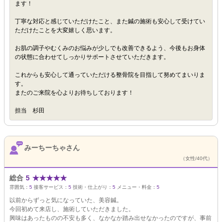
ます！
丁寧な対応と感じていただけたこと、また鍼の施術も安心して受けてい
ただけたことを大変嬉しく思います。
お肌の調子やむくみのお悩みが少しでも改善できるよう、今後もお身体
の状態に合わせてしっかりサポートさせていただきます。
これからも安心して通っていただける整骨院を目指して努めてまいりま
す。
またのご来院を心よりお待ちしております！
担当 杉田
みーちーちゃさん
（女性/40代）
総合
5
★
★
★
★
★
雰囲気：
5
接客サービス：
5
技術・仕上がり：
5
メニュー・料金：
5
以前からずっと気になっていた、美容鍼。
今回初めて来店し、施術していただきました。
興味はあったものの不安も多く、なかなか踏み出せなかったのですが、事前