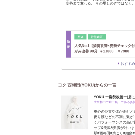
姿勢まで変わる。 その場しのぎではなく
整体
骨盤矯正
新
人気No.1【姿勢改善×姿勢チェック
規
がみ改善 90分 ￥13800→￥7980
おすすめ
ヨク 西梅田(YOKU)からの一言
YOKU ー姿勢改善ー(肩こ
大阪梅田で唯一無二である姿
重心の位置や体が歪むと
反り腰などの不調に繋が
くパフォーマンスの高い
ップ&美尻&美脚が叶い
駅#西梅田#肩こり#頭痛