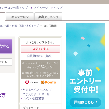
ョンサロン検索トップ
マイページ
ヘルプ
ン
エステサロン
美容クリニック
ロン梅田・京橋・福島・本町トップ
>
ヨク 西梅田
ようこそ、ゲストさん。
約する
ログインする
会員登録する（無料）
クする
ホットペッパービューティーなら
1%
ポイントが
たまる！
ためたポイントをつかっておとく
にサロンをネット予約！
たまるポイントについて
つかえるサービス一覧
の専
ポイント設定変更
ブックマーク