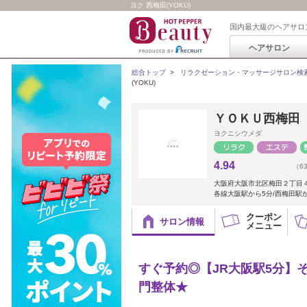
ヨク 西梅田(YOKU)
国内最大級のヘアサロ
ヘアサロン
総合トップ
>
リラクゼーション・マッサージサロン検
(YOKU)
ＹＯＫＵ西梅田
ヨクニシウメダ
4.94
（6
大阪府大阪市北区梅田２丁目
各線大阪駅から5分/西梅田駅
クーポン
サロン情報
メニュー
すぐ予約◎【JR大阪駅5分】
門整体★