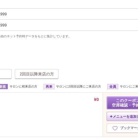
,999
,999
uty経由のネット予約時データをもとに集計しています。
2回目以降来店の方
新規
サロンに初来店の方
再来
サロンに2回目以降にご来店の方
全員
サロンにご
¥0
このクーポ
空席確認・予
メニューを追加
ブックマー