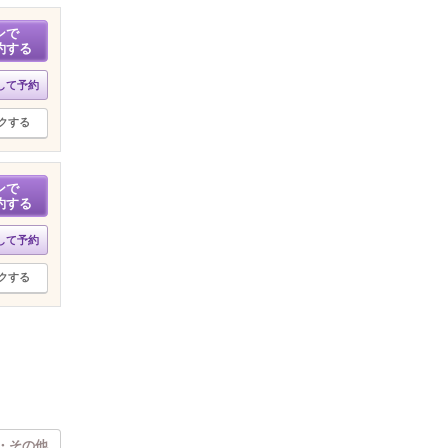
ンで
約する
して予約
クする
ンで
約する
して予約
クする
・その他