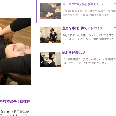
首・肩のつらさを改善したい
【整体×姿勢改善】高い技術で首肩こりを根本
自律神経を整えて頭痛や睡眠の質も改善
豊富な専門知識でアドバイス
あなたに合った整体、ちゃんと受けてますか？
したらいいかわからない」方に理学療法士が
ス
疲れを解消したい
《ご褒美時間で、姿勢から美しく♪》短時間で
らない方へ、90分かけて原因から整える。
りを根本改善！自律神
置」★ 《肩甲骨はが
で、フェイスライン・