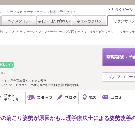
リラクゼーシ
ン ・リラク＆ビューティーサロン検索・予約サイト
ヘアスタイル
ネイル・まつげサロン
ネイルカタログ
リラクサロ
索トップ
>
リラクゼーション・マッサージサロン関西トップ
>
リラクゼーション・マッサージサ
空席確認・予
3件）
ブックマー
４－３４産光西梅田ビル６０１号室
から3分/ハービスエントのすぐ裏の好立地★姿勢改善専門店
フォト
スタッフ
ブログ
地図
口コミ
ギャラリー
その肩こり姿勢が原因かも…理学療法士による姿勢改善