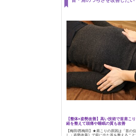
首・肩のつらさを改善したい
【整体×姿勢改善】高い技術で首肩こ
経を整えて頭痛や睡眠の質も改善
【梅田/西梅田】★肩こりの原因は「首の位
し・姿勢改善》で前に出た首を整えること