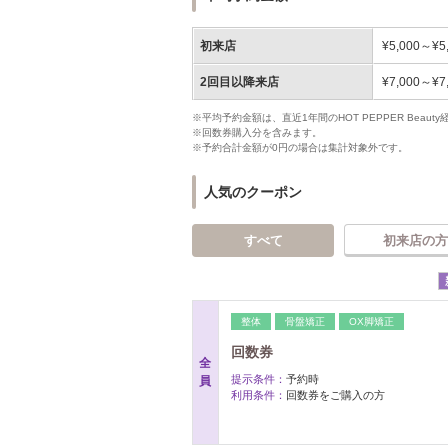
初来店
¥5,000～¥5
2回目以降来店
¥7,000～¥7
※平均予約金額は、直近1年間のHOT PEPPER Bea
※回数券購入分を含みます。
※予約合計金額が0円の場合は集計対象外です。
人気のクーポン
すべて
初来店の方
整体
骨盤矯正
OX脚矯正
回数券
全
提示条件：
予約時
員
利用条件：
回数券をご購入の方