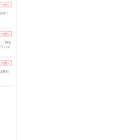
クーポン
改善！
クーポン
 「何を
アドバイ
クーポン
は変わ