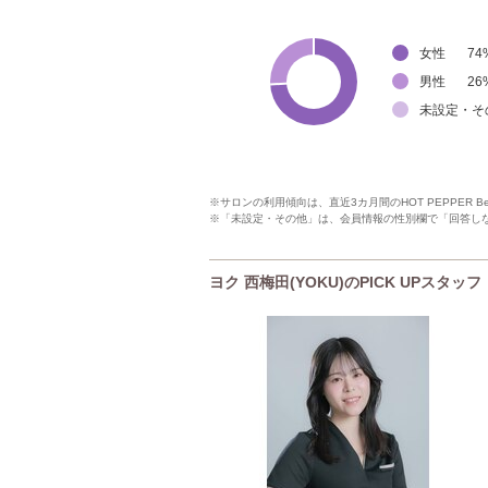
女性
74
男性
26
未設定・そ
※サロンの利用傾向は、直近3カ月間のHOT PEPPER 
※「未設定・その他」は、会員情報の性別欄で「回答し
ヨク 西梅田(YOKU)のPICK UPスタッフ