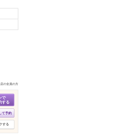
来店の全員の方
ンで
約する
して予約
クする