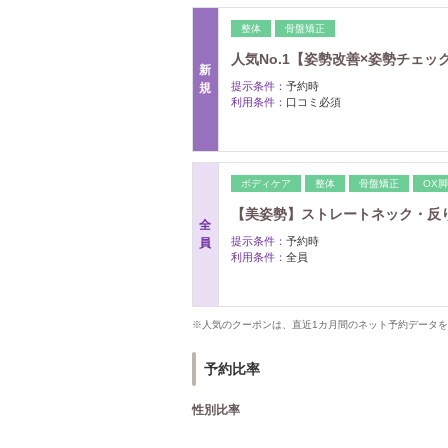
整体
骨盤矯正
人気No.1【姿勢改善×姿勢チェック
新
提示条件：
予約時
規
利用条件：
口コミ必須
ボディケア
整体
骨盤矯正
OX
【美姿勢】ストレートネック・反り腰
全
提示条件：
予約時
員
利用条件：
全員
※人気のクーポンは、直近1カ月間のネット予約データ
予約比率
性別比率