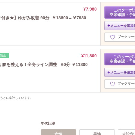
¥7,980
このクーポ
空席確認・予
付き★】ゆがみ改善 90分 ￥13800→￥7980
メニューを追加
ブックマー
¥11,800
脚矯正
このクーポ
空席確認・予
を整える！全身ライン調整 60分 ￥11800
メニューを追加
ブックマー
をもとに集計しています。
年代比率
女性
男性
未設定