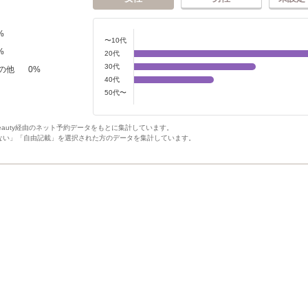
%
〜10代
%
20代
30代
の他
0
%
40代
50代〜
Beauty経由のネット予約データをもとに集計しています。
ない」「自由記載」を選択された方のデータを集計しています。