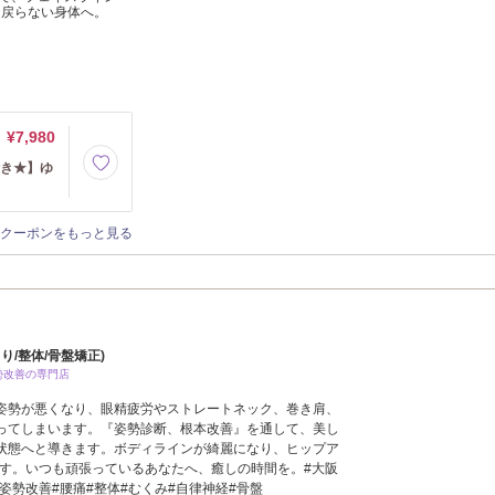
、戻らない身体へ。
¥7,980
付き★】ゆ
クーポンをもっと見る
り/整体/骨盤矯正)
勢改善の専門店
姿勢が悪くなり、眼精疲労やストレートネック、巻き肩、
ってしまいます。『姿勢診断、根本改善』を通して、美し
状態へと導きます。ボディラインが綺麗になり、ヒップア
ます。いつも頑張っているあなたへ、癒しの時間を。#大阪
#姿勢改善#腰痛#整体#むくみ#自律神経#骨盤