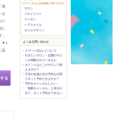
ログインすると会員情報に保存できます
「肩
サロン
いま
スタイリスト
クーポン
れた
ヘアスタイル
因に
ネイルデザイン
ぎ」
よくある問い合わせ
。▼1
く説
スマート支払いについて
行きたいサロン・近隣のサロ
ンが掲載されていません
ポイントはどこのサロンで使
えますか？
子供や友達の分の予約も代理
約する
でネット予約できますか？
予約をキャンセルしたい
「無断キャンセル」と表示が
出て、ネット予約ができない