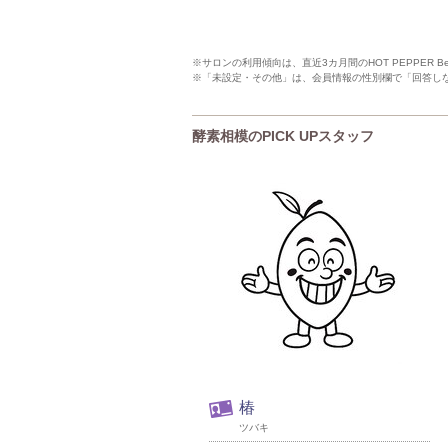
※サロンの利用傾向は、直近3カ月間のHOT PEPPER 
※「未設定・その他」は、会員情報の性別欄で「回答し
酵素相模のPICK UPスタッフ
椿
ツバキ