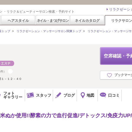
リラクゼーシ
ン ・リラク＆ビューティーサロン検索・予約サイト
ヘアスタイル
ネイル・まつげサロン
ネイルカタログ
リラクサロ
索トップ
>
リラクゼーション・マッサージサロン関東トップ
>
リラクゼーション・マッサージサ
空席確認・予
4件）
ブックマー
部１－１２－４０
フォト
スタッフ
ブログ
地図
口コミ
ギャラリー
米ぬか使用!!酵素の力で血行促進/デトックス/免疫力UP