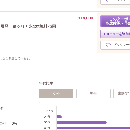
¥18,000
このクーポ
空席確認・予
風呂 ※シリカ水1本無料×5回
メニューを追加
ブックマー
をもとに集計しています。
年代比率
女性
男性
未設定
0
%
〜10代
20代
30代
の他
0
%
40代