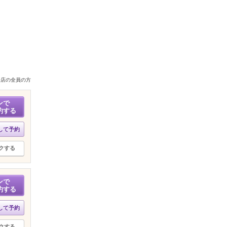
来店の全員の方
ンで
約する
して予約
クする
ンで
約する
して予約
クする