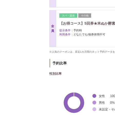
スパ・温浴
その他
【お得コース】5回券★米ぬか酵素
全
提示条件：
予約時
員
利用条件：
どなたでも/他券併用不可
※人気のクーポンは、直近1カ月間のネット予約データ
予約比率
性別比率
女性
10
男性
0
%
未設定・そ