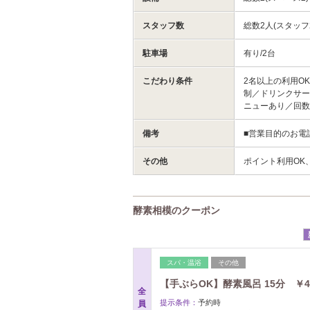
スタッフ数
総数2人(スタッフ
駐車場
有り/2台
こだわり条件
2名以上の利用O
制／ドリンクサー
ニューあり／回
備考
■営業目的のお電
その他
ポイント利用OK
酵素相模のクーポン
スパ・温浴
その他
【手ぶらOK】酵素風呂 15分 ￥
全
提示条件：
予約時
員