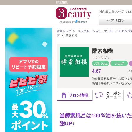
酵素相模
国内最大級のヘアサロ
ヘアサロン
総合トップ
>
リラクゼーション・マッサージサロン検
プ
>
酵素相模
酵素相模
コウソサガミ
4.67
（2
神奈川県相模原市中央区上矢
馬場十字路駅（バス）徒歩5分
クーポン
サロン情報
メニュー
当酵素風呂は100％油を抜いた
謝UP♪