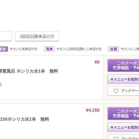
2回目以降来店の方
新規
サロンに初来店の方
再来
サロンに2回目以降にご来店の方
全員
サロンにご
¥0
このクーポ
空席確認・予
素風呂 ※シリカ水1本 無料
メニューを追加
可
ブックマー
¥4,150
このクーポ
空席確認・予
4150※シリカ水1本 無料
メニューを追加
ブックマー