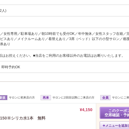
2人)
K／女性専用／駐車場あり／朝10時前でも受付OK／年中無休／女性スタッフ在籍／
ビスあり／メイクルームあり／着替えあり／3席（ベッド）以下の小型サロン／都
数券あり
話はお控えください。■当店をご利用のお客様以外のお電話はお断りいたします。
、即時予約OK
新規
サロンに初来店の方
再来
サロンに2回目以降にご来店の方
全員
サロンにご
¥4,150
このクーポ
空席確認・予
4150※シリカ水1本 無料
メニューを追加