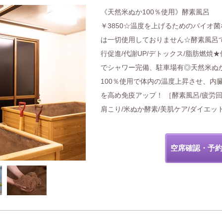
《天然米ぬか100％使用》酵素風呂
￥3850☆温度を上げるためのバイオ菌
は一切使用しておりません☆酵素風呂
行促進/代謝UP/デトックス/脂肪燃焼★
でシャワー完備、駐車場有◎天然米ぬ
100％使用で体内の温度上昇させ、内
を高め免疫アップ！ ［酵素風呂/疲労回
肩こり/米ぬか酵素/美肌ケア/ダイエッ
空席確認・予