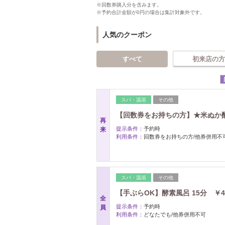
※回数券購入分を含みます。
※予約合計金額が0円の場合は集計対象外です。
人気のクーポン
すべて
初来店の方
スパ・温浴
その他
【回数券をお持ちの方】★米ぬか酵
再
提示条件：
予約時
来
利用条件：
回数券をお持ちの方/他券併用不
スパ・温浴
その他
【手ぶらOK】酵素風呂 15分 ￥
全
提示条件：
予約時
員
利用条件：
どなたでも/他券併用不可