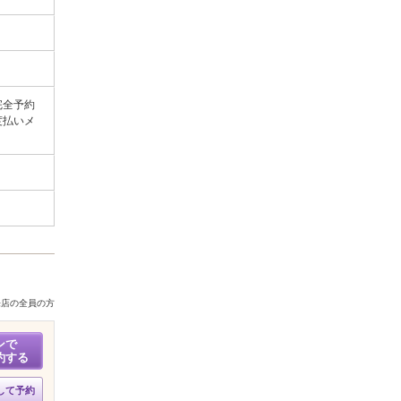
完全予約
度払いメ
来店の全員の方
ンで
約する
して予約