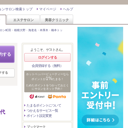
ョンサロン検索トップ
マイページ
ヘルプ
ン
エステサロン
美容クリニック
ロン町田・相模大野・海老名・本厚木・橋本トッ
ようこそ、ゲストさん。
約する
ログインする
会員登録する（無料）
クする
ホットペッパービューティーなら
1%
ポイントが
たまる！
ためたポイントをつかっておとく
にサロンをネット予約！
たまるポイントについて
つかえるサービス一覧
/代
ポイント設定変更
ブックマーク