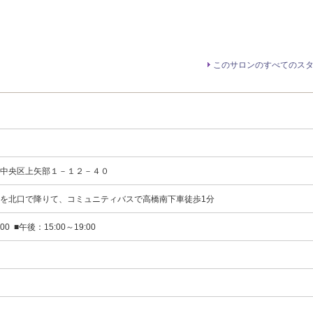
このサロンのすべてのス
市中央区上矢部１－１２－４０
を北口で降りて、コミュニティバスで高橋南下車徒歩1分
00 ■午後：15:00～19:00
)