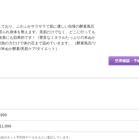
用しており、ふかふかサラサラで肌に優しい自慢の酵素風呂
図られ身体を整えます。美肌だけでなく、どこに行っても
改善にも効果的です！《豊富なミネラルたっぷりの米ぬか
発熱の力だけで体の芯まで温めていきます。 ［酵素風呂/リ
り/米ぬか酵素/美肌ケア/ダイエット］
空席確認・予
,999
11,999
uty経由のネット予約時データをもとに集計しています。