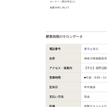
オーナー
（歴20年以上）
創業30年に向けて
酵素相模のサロンデータ
電話番号
番号を表示
住所
神奈川県相模原
アクセス・道案内
【平日】淵野辺駅
営業時間
■午前：9:00～12:
定休日
年中無休
支払い方法
現金
設備
総数2(スペース2