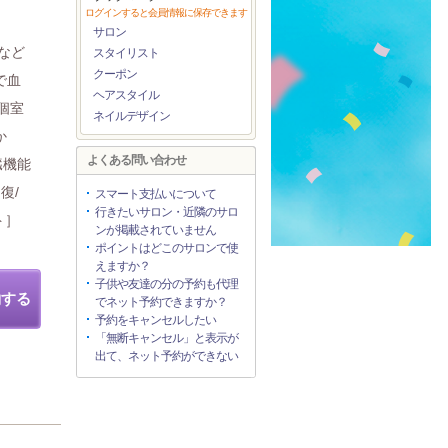
ログインすると会員情報に保存できます
サロン
など
スタイリスト
クーポン
で血
ヘアスタイル
個室
ネイルデザイン
か
よくある問い合わせ
臓機能
復/
スマート支払いについて
行きたいサロン・近隣のサロ
ト］
ンが掲載されていません
ポイントはどこのサロンで使
えますか？
子供や友達の分の予約も代理
約する
でネット予約できますか？
予約をキャンセルしたい
「無断キャンセル」と表示が
出て、ネット予約ができない