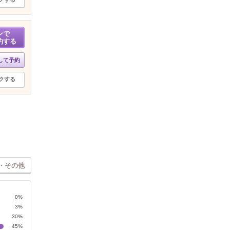
ンで
約する
して予約
クする
・その他
0%
3%
30%
45%