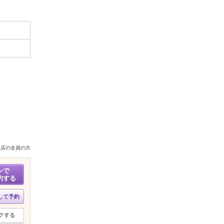
来店の全員の方
ンで
約する
して予約
クする