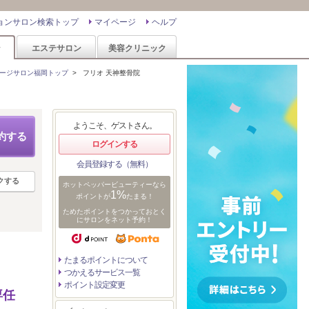
ョンサロン検索トップ
マイページ
ヘルプ
ン
エステサロン
美容クリニック
ージサロン福岡トップ
>
フリオ 天神整骨院
ようこそ、ゲストさん。
約する
ログインする
会員登録する（無料）
クする
ホットペッパービューティーなら
1%
ポイントが
たまる！
ためたポイントをつかっておとく
にサロンをネット予約！
たまるポイントについて
つかえるサービス一覧
ポイント設定変更
専任