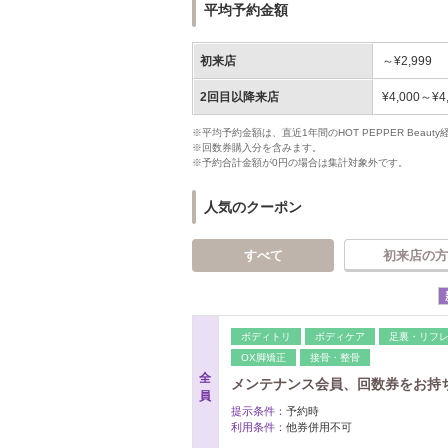
平均予約金額
初来店
～¥2,999
2回目以降来店
¥4,000～¥4
※平均予約金額は、直近1年間のHOT PEPPER Bea
※回数券購入分を含みます。
※予約合計金額が0円の場合は集計対象外です。
人気のクーポン
すべて
初来店の方
ボディトリ
ボディケア
足裏・リフ
OX脚矯正
接骨・整骨
全
メンテナンス会員、回数券をお持
員
提示条件：
予約時
利用条件：
他券併用不可