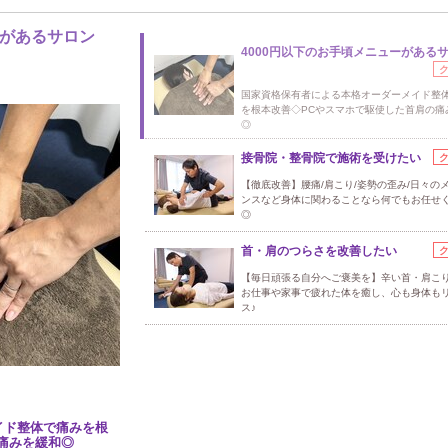
ーがあるサロン
4000円以下のお手頃メニューがある
国家資格保有者による本格オーダーメイド整
を根本改善◇PCやスマホで駆使した首肩の痛
◎
接骨院・整骨院で施術を受けたい
【徹底改善】腰痛/肩こり/姿勢の歪み/日々の
ンスなど身体に関わることなら何でもお任せ
◎
首・肩のつらさを改善したい
【毎日頑張る自分へご褒美を】辛い首・肩こ
お仕事や家事で疲れた体を癒し、心も身体も
ス♪
イド整体で痛みを根
痛みを緩和◎