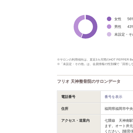
女性
56
男性
43
未設定・そ
※サロンの利用傾向は、直近3カ月間のHOT PEPPER 
※「未設定・その他」は、会員情報の性別欄で「回答し
フリオ 天神整骨院のサロンデータ
電話番号
番号を表示
住所
福岡県福岡市中
アクセス・道案内
七隈線 天神南
ます。オート井
ください。[猫背/