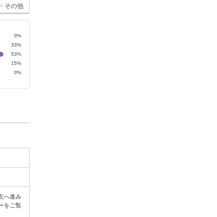
・その他
0%
33%
53%
15%
0%
左へ進み
ーをご覧