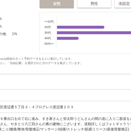
女性
男性
未設定
%
〜10代
%
20代
30代
の他
1
%
40代
50代〜
Beauty経由のネット予約データをもとに集計しています。
ない」「自由記載」を選択された方のデータを集計しています。
央区渡辺通５丁目３－４プログレス渡辺通２０３
駅６番出口を出て右に進み、すき家さんと弥太郎うどんさんの間の道に入り二股道を
元さん、やきとり六三四さんの裏の建物にございます。道順詳しくはフォトギャラリ
肩こり/腰痛/整体/骨盤矯正/マッサージ/頭痛/ストレッチ/筋膜リリース/産後骨盤矯正]