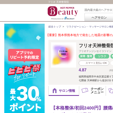
フリオ 天神整骨院
国内最大級のヘアサロ
ヘアサロン
総合トップ
>
リラクゼーション・マッサージサロン検
【重要】熊本県熊本地方で発生した地震の影響のあ
フリオ天神整骨
フリオテンジンセイコツイン
スマート支払いOK
4.87
（6
福岡県福岡市中央区渡辺通５
七隈線 天神南駅から徒歩2分 
クーポン
サロン情報
メニュー
【本格整体/初回2400円】腰