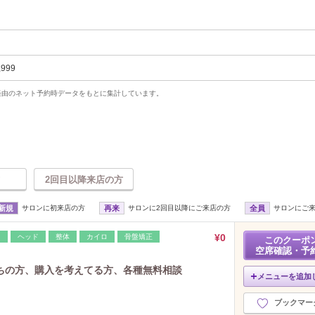
,999
uty経由のネット予約時データをもとに集計しています。
2回目以降来店の方
新規
サロンに初来店の方
再来
サロンに2回目以降にご来店の方
全員
サロンにご
¥0
レ
ヘッド
整体
カイロ
骨盤矯正
このクーポ
空席確認・予
ちの方、購入を考えてる方、各種無料相談
メニューを追加
ブックマー