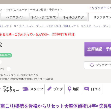
リラクゼーシ
ン ・リラク＆ビューティーサロン検索・予約サイト
ヘアスタイル
ネイル・まつげサロン
ネイルカタログ
リラクサロ
索トップ
>
リラクゼーション・マッサージサロン九州・沖縄トップ
>
リラクゼーション・マッサ
る地域へご予約されているお客様へ（2026年7月28日）
院
空席確認・予
ブックマー
1件）
丁目３－４プログレス渡辺通２０３
猫背/肩こり/腰痛/整体/骨盤矯正/マッサージ/頭痛
フォト
スタッフ
ブログ
地図
口コミ
ギャラリー
痛/肩こり/姿勢を骨格からリセット★整体施術14年×院長