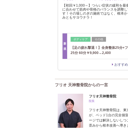
【初回￥1,000～】つらい症状の緩和を
に合わせて筋肉や骨格のバランスを調整し
す！その場しのぎの施術ではなく、根本か
みともサヨウナラ！
ボディケア
その他
新
【足の疲れ撃退！】全身整体25分+
規
25分 60分￥9,900→2,400
おすすめ
フリオ 天神整骨院からの一言
フリオ天神整骨院
院長
フリオ天神整骨院は、東
が、ベッド1台の完全個
ージでは解決しないしつ
歪みから根本改善へ導き