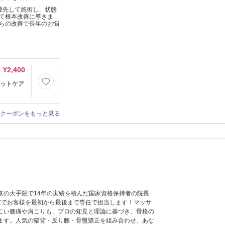
最優先して施術し、状態
て根本改善に導きま
らの改善で長年のお悩
¥2,400
フットケア
クーポンをもっと見る
京の大手院で14年の実績を積んだ国家資格保持者の院長
室でお客様を最初から最後まで専任で担当します！マッサ
こい腰痛や肩こりも、プロの知見と理論に基づき、骨格の
ます。人気の猫背・反り腰・骨盤矯正を組み合わせ、あな