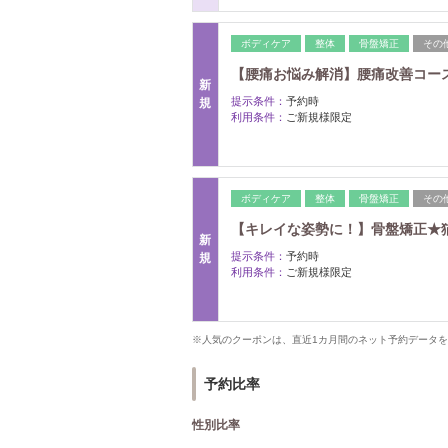
ボディケア
整体
骨盤矯正
その
【腰痛お悩み解消】腰痛改善コース￥9
新
提示条件：
予約時
規
利用条件：
ご新規様限定
ボディケア
整体
骨盤矯正
その
【キレイな姿勢に！】骨盤矯正★猫背、
新
提示条件：
予約時
規
利用条件：
ご新規様限定
※人気のクーポンは、直近1カ月間のネット予約データ
予約比率
性別比率