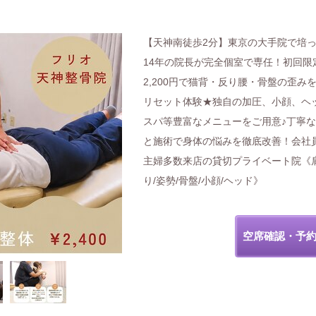
【天神南徒歩2分】東京の大手院で培
14年の院長が完全個室で専任！初回限
2,200円で猫背・反り腰・骨盤の歪み
リセット体験★独自の加圧、小顔、ヘ
スパ等豊富なメニューをご用意♪丁寧
と施術で身体の悩みを徹底改善！会社
主婦多数来店の貸切プライベート院《
り/姿勢/骨盤/小顔/ヘッド》
空席確認・予