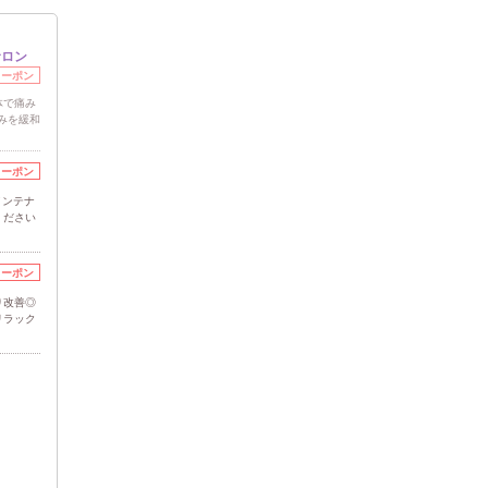
サロン
クーポン
体で痛み
みを緩和
クーポン
メンテナ
ください
クーポン
り改善◎
リラック