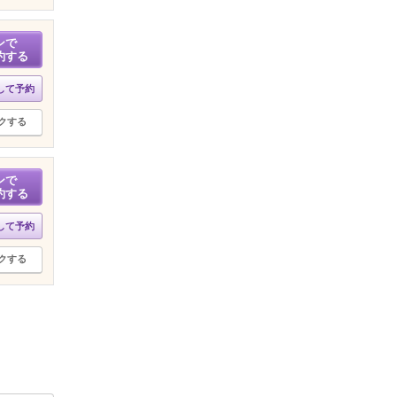
ンで
約する
して予約
クする
ンで
約する
して予約
クする