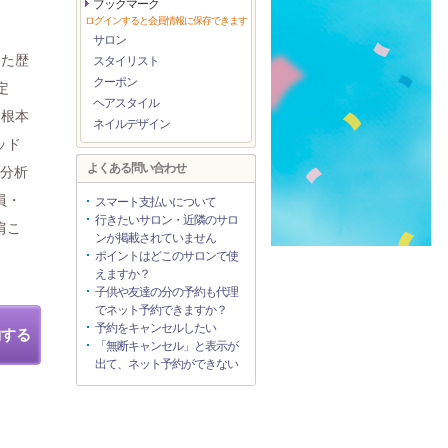
ブックマーク
ログインすると会員情報に保存できます
サロン
った歴
スタイリスト
クーポン
定
ヘアスタイル
を根本
ネイルデザイン
ッド
よくある問い合わせ
な分析
員・
スマート支払いについて
行きたいサロン・近隣のサロ
肩こ
ンが掲載されていません
ポイントはどこのサロンで使
えますか？
子供や友達の分の予約も代理
でネット予約できますか？
予約をキャンセルしたい
約する
「無断キャンセル」と表示が
出て、ネット予約ができない