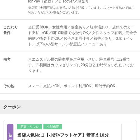
ionPay（銀聯）／Discover／現金可
※店頭で利用可能なお支払い方法を記載しています。スマート支払いではご
利用いただけない場合がございます。
こだわり
当日受付OK／女性専用／個室あり／駐車場あり／店頭でのカー
条件
ド支払いOK／朝10時前でも受付OK／女性スタッフ在籍／完全予
約制／指名予約OK／お子さま同伴可／着替えあり／3席（ベッ
ド）以下の小型サロン／都度払いメニューあり
備考
※エムズビル横の駐車場をご利用下さい。駐車番号は12番で
す。※初回はカウンセリングに20分ほどお時間をいただいてお
ります。
その他
スマート支払いOK
ポイント利用OK
即時予約OK
クーポン
足裏・リフレ
小顔矯正
当店人気No.1【小顔×フットケア】着替え10分
新