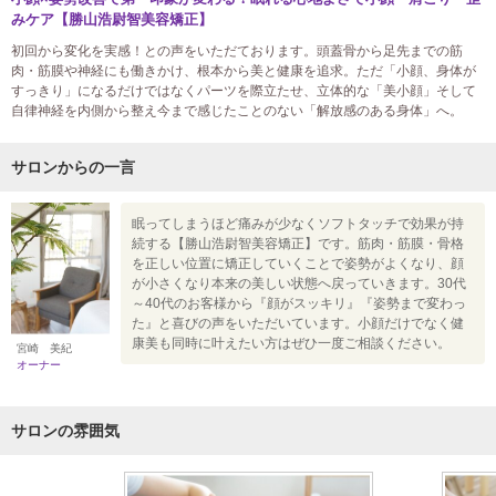
みケア【勝山浩尉智美容矯正】
初回から変化を実感！との声をいただております。頭蓋骨から足先までの筋
肉・筋膜や神経にも働きかけ、根本から美と健康を追求。ただ「小顔、身体が
すっきり」になるだけではなくパーツを際立たせ、立体的な「美小顔」そして
自律神経を内側から整え今まで感じたことのない「解放感のある身体」へ。
サロンからの一言
眠ってしまうほど痛みが少なくソフトタッチで効果が持
続する【勝山浩尉智美容矯正】です。筋肉・筋膜・骨格
を正しい位置に矯正していくことで姿勢がよくなり、顔
が小さくなり本来の美しい状態へ戻っていきます。30代
～40代のお客様から『顔がスッキリ』『姿勢まで変わっ
た』と喜びの声をいただいています。小顔だけでなく健
康美も同時に叶えたい方はぜひ一度ご相談ください。
宮崎 美紀
オーナー
サロンの雰囲気