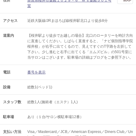
住所
奈良県桜井市粟殿１０２９－６ M’ｓ粟殿５０１号
MAP
室
アクセス
近鉄大阪線/JRまほろば線桜井駅北口より徒歩8分
道案内
【桜井駅より徒歩でお越しの場合】北口のロータリーを時計方向
に直進してください。しばらく直進すると、「ナビ個別指導学院
桜井校」が右手に出てくるので、見えてすぐのT字路を左折して
下さい。少し進むと右手に出てくる「エムズビル」の501号室に
当サロンはございます。駐車場の詳細はブログをご参照下さい。
電話
番号を表示
設備
総数1(ベッド1)
スタッフ数
総数1人(施術者（エステ）1人)
駐車場
あり（１台/サロン横駐車場12番）
支払い方法
Visa／Mastercard／JCB／American Express／Diners Club／Un