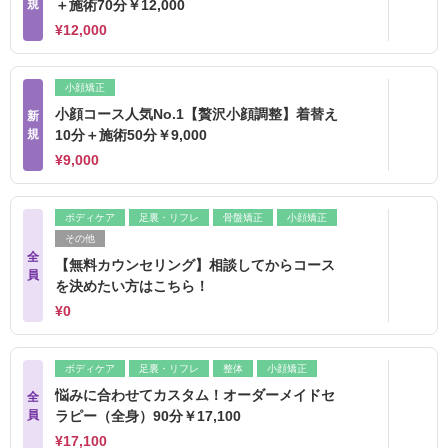
規
＋施術70分￥12,000
¥12,000
小顔矯正
小顔コース人気No.1【贅沢小顔調整】着替え
新
規
10分＋施術50分￥9,000
¥9,000
ボディケア
足裏・リフレ
骨盤矯正
小顔矯正
その他
全
【無料カウンセリング】相談してからコース
員
を決めたい方はこちら！
¥0
ボディケア
足裏・リフレ
整体
小顔矯正
悩みに合わせてカスタム！オーダーメイドセ
全
員
ラピー（全身）90分￥17,100
¥17,100