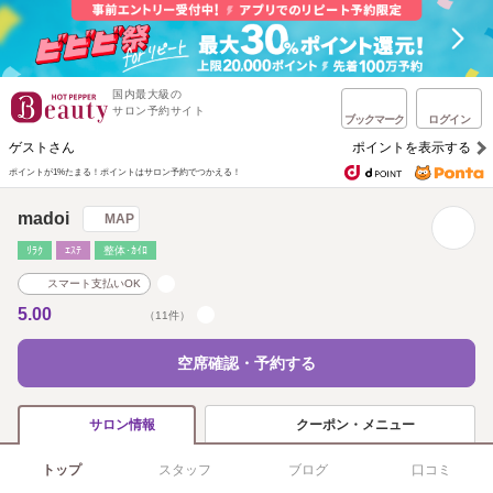
国内最大級の
サロン予約サイト
ブックマーク
ログイン
ゲストさん
ポイントを表示する
ポイントが1%たまる！
ポイントはサロン予約でつかえる！
madoi
MAP
ﾘﾗｸ
ｴｽﾃ
整体･ｶｲﾛ
スマート支払いOK
5.00
（11件）
空席確認・予約する
クーポン・メニュー
サロン情報
トップ
スタッフ
ブログ
口コミ