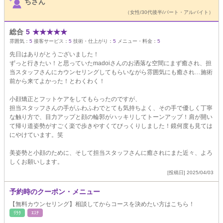
ちさん
（女性/30代後半/パート・アルバイト）
総合
5
★
★
★
★
★
雰囲気：
5
接客サービス：
5
技術・仕上がり：
5
メニュー・料金：
5
先日はありがとうございました！
ずっと行きたい！と思っていたmadoiさんのお洒落な空間にまず癒され、担
当スタッフさんにカウンセリングしてもらいながら雰囲気にも癒され…施術
前から来てよかった！とわくわく！
小顔矯正とフットケアをしてもらったのですが、
担当スタッフさんの手がふわふわでとても気持ちよく、その手で優しく丁寧
な触り方で、目力アップと顔の輪郭がハッキリしてトーンアップ！肩が開い
て帰り道姿勢がすごく楽で歩きやすくてびっくりしました！鏡何度も見ては
にやけています。笑
美姿勢と小顔のために、そして担当スタッフさんに癒されにまた近々、よろ
しくお願いします。
[投稿日] 2025/04/03
予約時のクーポン・メニュー
【無料カウンセリング】相談してからコースを決めたい方はこちら！
ﾘﾗｸ
ｴｽﾃ