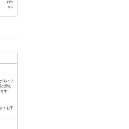
18%
0%
が浅いで
車場に関し
します！
ます！お手