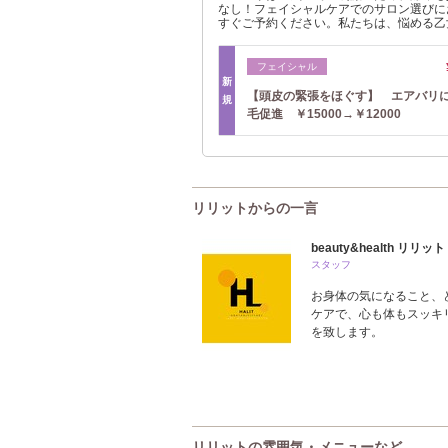
なし！フェイシャルケアでのサロン選びに
すぐご予約ください。私たちは、悩める乙
フェイシャル
新
【頭皮の緊張をほぐす】 エアバリ
規
毛促進 ￥15000→￥12000
リリットからの一言
beauty&health リリット
スタッフ
お身体の気になること、
ケアで、心も体もスッキ
を致します。
リリットの雰囲気・メニューなど