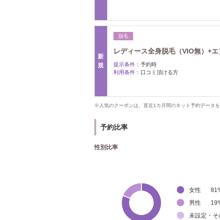
脱毛
レディース全身脱毛（VIO無）+エアバ
新
提示条件：
予約時
規
利用条件：
口コミ頂ける方
※人気のクーポンは、直近1カ月間のネット予約データ
予約比率
性別比率
女性
81
男性
19
未設定・そ