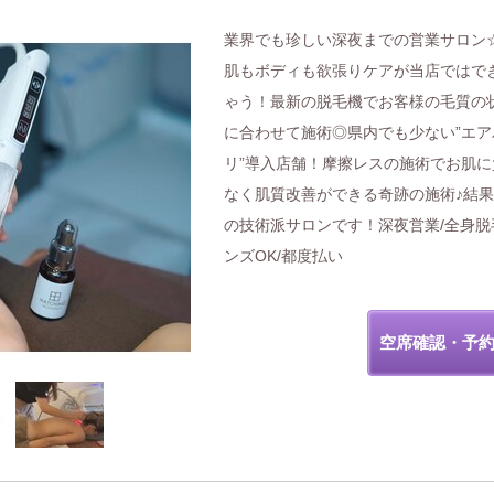
業界でも珍しい深夜までの営業サロン
肌もボディも欲張りケアが当店ではで
ゃう！最新の脱毛機でお客様の毛質の
に合わせて施術◎県内でも少ない”エア
リ”導入店舗！摩擦レスの施術でお肌に
なく肌質改善ができる奇跡の施術♪結
の技術派サロンです！深夜営業/全身脱
ンズOK/都度払い
空席確認・予