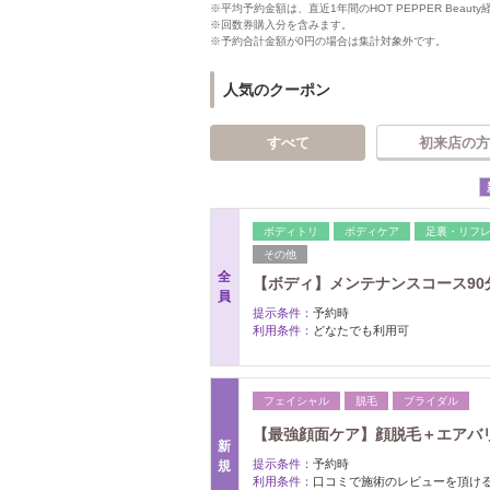
※平均予約金額は、直近1年間のHOT PEPPER Bea
※回数券購入分を含みます。
※予約合計金額が0円の場合は集計対象外です。
人気のクーポン
すべて
初来店の方
ボディトリ
ボディケア
足裏・リフ
その他
全
【ボディ】メンテナンスコース90分 
員
提示条件：
予約時
利用条件：
どなたでも利用可
フェイシャル
脱毛
ブライダル
【最強顔面ケア】顔脱毛＋エアバリ保
新
提示条件：
予約時
規
利用条件：
口コミで施術のレビューを頂ける