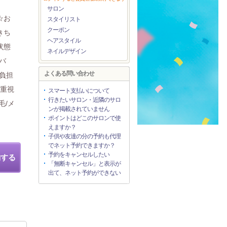
サロン
☆お
スタイリスト
クーポン
きち
ヘアスタイル
状態
ネイルデザイン
バ
よくある問い合わせ
負担
果重視
スマート支払いについて
行きたいサロン・近隣のサロ
毛/メ
ンが掲載されていません
ポイントはどこのサロンで使
えますか？
子供や友達の分の予約も代理
でネット予約できますか？
予約をキャンセルしたい
約する
「無断キャンセル」と表示が
出て、ネット予約ができない