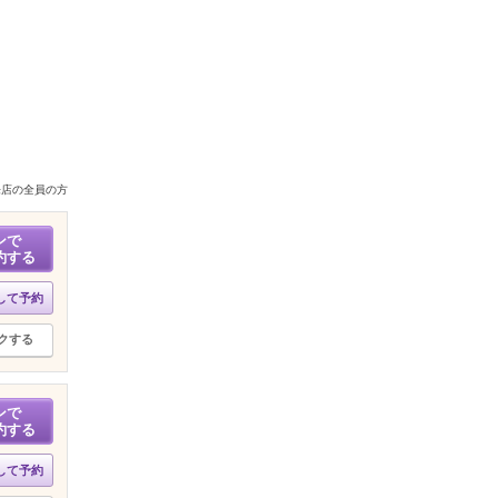
来店の全員の方
ンで
約する
して予約
クする
ンで
約する
して予約