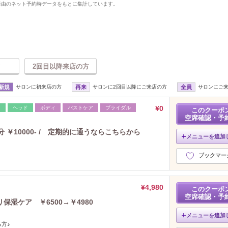
uty経由のネット予約時データをもとに集計しています。
2回目以降来店の方
新規
サロンに初来店の方
再来
サロンに2回目以降にご来店の方
全員
サロンにご
¥0
レ
ヘッド
ボディ
バストケア
ブライダル
このクーポ
空席確認・予
￥10000- / 定期的に通うならこちらから
メニューを追加
ブックマー
¥4,980
このクーポ
空席確認・予
湿ケア ￥6500→￥4980
メニューを追加
方♪