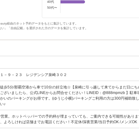
40代
50代〜
Beauty経由のネット予約データをもとに集計しています。
ない」「自由記載」を選択された方のデータを集計しています。
崎１－９－２３ レジデンシア泉崎３０２
徒歩5分/那覇空港から車で10分の好立地☆【泉崎に引っ越して来てからまだ日にち
ざいましたら、公式LINEからお問合せください！LINEID：@888mpmzb 】駐
かいのパーキングがお得です。(ゆうじ小横)パーキングご利用の方は300円補助致
い♪
:00まで営業。ホットペッパーでの予約枠が埋まっていても、ご案内できる可能性があり
、よろしければ店舗までお電話ください！不定休/深夜営業/当日予約OK /メンズOK