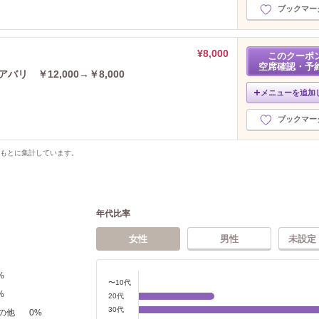
ブックマー
¥8,000
このクーポ
空席確認・予
リ ￥12,000→￥8,000
メニューを追加
ブックマー
をもとに集計しています。
年代比率
女性
男性
未設定
%
〜10代
%
20代
30代
の他
0
%