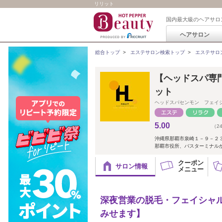
リリット
国内最大級のヘアサロ
ヘアサロン
総合トップ
>
エステサロン検索トップ
>
エステサロ
【ヘッドスパ専門/
ット
ヘッドスパセンモン フェイ
5.00
（2
沖縄県那覇市泉崎１－９－２
那覇市役所、バスターミナル
クーポン
サロン情報
メニュー
深夜営業の脱毛・フェイシャル
みせます】