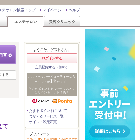
ステサロン検索トップ
マイページ
ヘルプ
ン
エステサロン
美容クリニック
ようこそ、ゲストさん。
約する
ログインする
会員登録する（無料）
クする
ホットペッパービューティーなら
1%
ポイントが
たまる！
ためたポイントをつかっておとく
にサロンをネット予約！
たまるポイントについて
つかえるサービス一覧
ポイント設定変更
えて
ブックマーク
ログインすると会員情報に保存できます