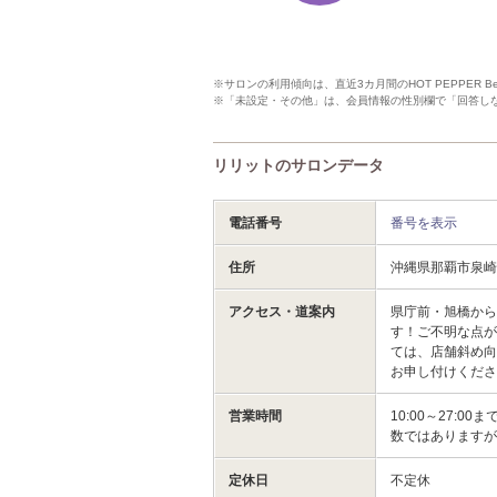
※サロンの利用傾向は、直近3カ月間のHOT PEPPER 
※「未設定・その他」は、会員情報の性別欄で「回答し
リリットのサロンデータ
電話番号
番号を表示
住所
沖縄県那覇市泉
アクセス・道案内
県庁前・旭橋から
す！ご不明な点がご
ては、店舗斜め向
お申し付けくださ
営業時間
10:00～27
数ではありますが
定休日
不定休