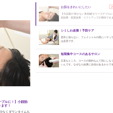
お肌をきれいにしたい
【今話題の”刺さない美容鍼”がリーズナブル
顔効果・肌質改善・リフトアップが期待でき
シミしわ改善！予防ケア
意外と知らない、フェイシャルの罠にハマっ
は必見です。
短期集中コースのあるサロン
正直なところ、コースの契約なんて別にしな
いんです。なぜなら結果に自信があるからで
ナブルに！】小顔効
きます！
少なくダウンタイムも