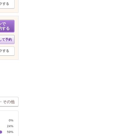
クする
ンで
約する
して予約
クする
・その他
0%
24%
59%