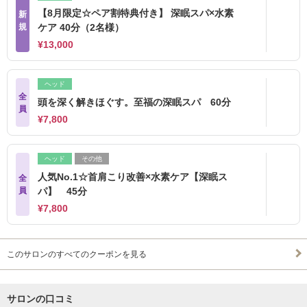
【8月限定☆ペア割特典付き】 深眠スパ×水素
新
規
ケア 40分（2名様）
¥13,000
ヘッド
全
頭を深く解きほぐす。至福の深眠スパ 60分
員
¥7,800
ヘッド
その他
人気No.1☆首肩こり改善×水素ケア【深眠ス
全
員
パ】 45分
¥7,800
このサロンのすべてのクーポンを見る
サロンの口コミ