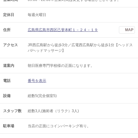
定休日
毎週火曜日
住所
広島県広島市西区己斐本町１－２４－１９
MAP
アクセス
JR西広島駅から徒歩3分／広電西広島駅から徒歩1分【ヘッドス
パ/ヘッドマッサージ】
道案内
朝日医療専門学校様の正面になります。
電話
番号を表示
設備
総数5(完全個室5)
スタッフ数
総数3人(施術者（リラク）3人)
駐車場
当店の正面にコインパーキング有り。