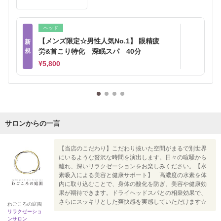
ヘッド
【メンズ限定☆男性人気No.1】 眼精疲
新
規
労&首こり特化 深眠スパ 40分
¥5,800
サロンからの一言
【当店のこだわり】こだわり抜いた空間がまるで別世界
にいるような贅沢な時間を演出します。日々の喧騒から
離れ、深いリラクゼーションをお楽しみください。【水
素吸入による美容と健康サポート】 高濃度の水素を体
内に取り込むことで、身体の酸化を防ぎ、美容や健康効
果が期待できます。ドライヘッドスパとの相乗効果で、
さらにスッキリとした爽快感を実感していただけます☆
わごころの庭園
リラクゼーショ
ンサロン