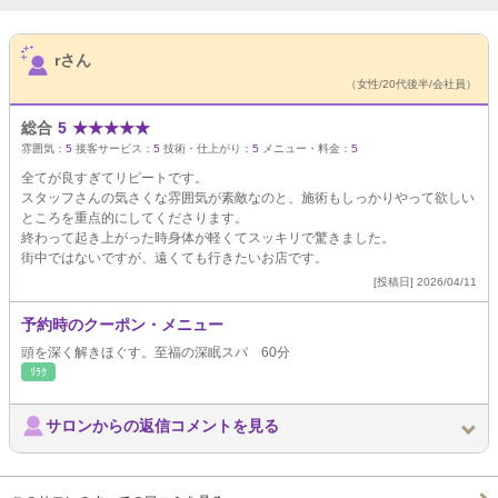
サロンPick Up
rさん
（女性/20代後半/会社員）
総合
5
★
★
★
★
★
雰囲気：
5
接客サービス：
5
技術・仕上がり：
5
メニュー・料金：
5
全てが良すぎてリピートです。
スタッフさんの気さくな雰囲気が素敵なのと、施術もしっかりやって欲しい
ところを重点的にしてくださります。
終わって起き上がった時身体が軽くてスッキリで驚きました。
街中ではないですが、遠くても行きたいお店です。
[投稿日] 2026/04/11
予約時のクーポン・メニュー
頭を深く解きほぐす。至福の深眠スパ 60分
ﾘﾗｸ
サロンからの返信コメントを見る