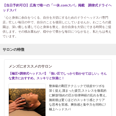
【当日予約可◎】広島で唯一の「一休.comスパ」掲載 調律式ドライヘ
ッドスパ
「心と身体に余白をつくる、自分を大切にするためのドライヘッドスパ専門
店」忙しい毎日の中で、自分のことを後回しにしていませんか。わごころの庭
園は、深い癒しを通して心と身体を整え、自分自身を大切にできる時間をご提
供します。その積み重ねが、穏やかで豊かな毎日につながると、私たちは考え
ています。
サロンの特徴
メンズにオススメのサロン
【極圧×調律式ヘッドスパ】「強い圧でしっかり効かせてほしい」そん
な貴方におすすめ。スッキリと快適に！
整体級の剛圧テクニックで頭皮やツボを
深く捉え,溜まった疲労,ストレスを徹底的
に解放!強めの圧が自律神経の乱れを整え,
施術後は驚くほどのスッキリ感とクリア
な思考を実感。爽快感と集中力を同時に!
極上ヘッドスパ