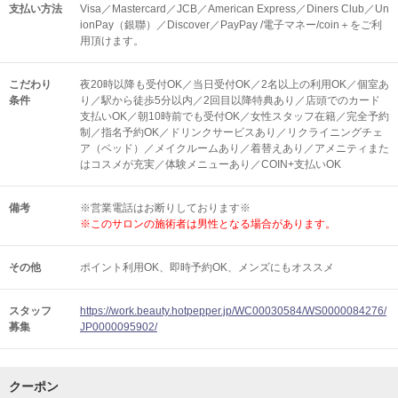
支払い方法
Visa／Mastercard／JCB／American Express／Diners Club／Un
ionPay（銀聯）／Discover／PayPay /電子マネー/coin＋をご利
用頂けます。
こだわり
夜20時以降も受付OK／当日受付OK／2名以上の利用OK／個室あ
条件
り／駅から徒歩5分以内／2回目以降特典あり／店頭でのカード
支払いOK／朝10時前でも受付OK／女性スタッフ在籍／完全予約
制／指名予約OK／ドリンクサービスあり／リクライニングチェ
ア（ベッド）／メイクルームあり／着替えあり／アメニティまた
はコスメが充実／体験メニューあり／COIN+支払いOK
備考
※営業電話はお断りしております※
※このサロンの施術者は男性となる場合があります。
その他
ポイント利用OK
即時予約OK
メンズにもオススメ
スタッフ
https://work.beauty.hotpepper.jp/WC00030584/WS0000084276/
募集
JP0000095902/
クーポン