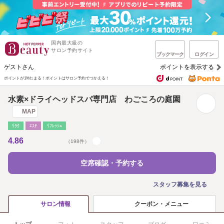
国内最大級の
サロン予約サイト
ブックマーク
ログイン
ゲストさん
ポイントを表示する
ポイントが1%たまる！
ポイントはサロン予約でつかえる！
水素×ドライヘッドスパ専門店 わごころの庭園
MAP
ﾘﾗｸ
ｴｽﾃ
ﾘﾌﾚｯｼｭ
4.86
（198件）
空席確認・予約する
スタッフ募集を見る
クーポン・メニュー
サロン情報