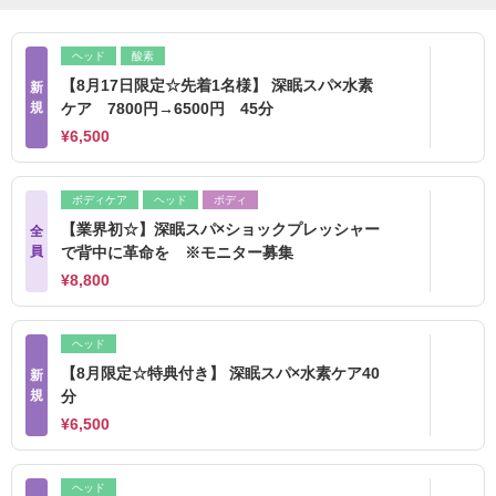
ヘッド
酸素
【8月17日限定☆先着1名様】 深眠スパ×水素
新
規
ケア 7800円→6500円 45分
¥6,500
ボディケア
ヘッド
ボディ
【業界初☆】深眠スパ×ショックプレッシャー
全
員
で背中に革命を ※モニター募集
¥8,800
ヘッド
【8月限定☆特典付き】 深眠スパ×水素ケア40
新
規
分
¥6,500
ヘッド