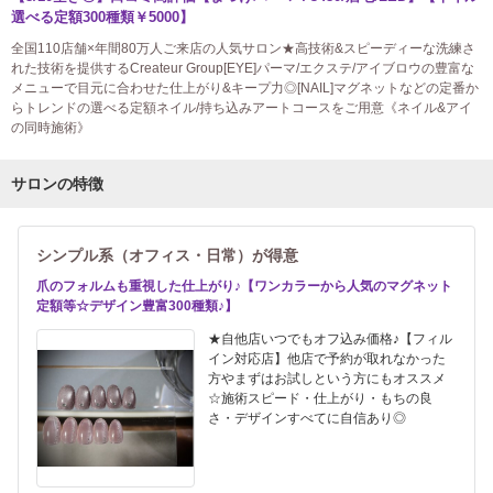
選べる定額300種類￥5000】
全国110店舗×年間80万人ご来店の人気サロン★高技術&スピーディーな洗練さ
れた技術を提供するCreateur Group[EYE]パーマ/エクステ/アイブロウの豊富な
メニューで目元に合わせた仕上がり&キープ力◎[NAIL]マグネットなどの定番か
らトレンドの選べる定額ネイル/持ち込みアートコースをご用意《ネイル&アイ
の同時施術》
サロンの特徴
シンプル系（オフィス・日常）が得意
爪のフォルムも重視した仕上がり♪【ワンカラーから人気のマグネット
定額等☆デザイン豊富300種類♪】
★自他店いつでもオフ込み価格♪【フィル
イン対応店】他店で予約が取れなかった
方やまずはお試しという方にもオススメ
☆施術スピード・仕上がり・もちの良
さ・デザインすべてに自信あり◎