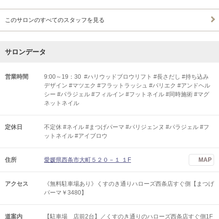
このサロンのすべてのスタッフを見る
サロンデータ
営業時間
9:00～19：30 #ハリウッドブロウリフト #長さだし #持ち込み
デザイン #マツエク #フラットラッシュ #パリエク #アンドヘル
シー #パラジェル #フィルイン #フットネイル #同時施術 #マグ
ネットネイル
定休日
不定休 #ネイル #まつげパーマ #パリジェンヌ #パラジェル #フ
ットネイル #アイブロウ
住所
愛媛県西条市大町５２０－１ １F
MAP
アクセス
《無料駐車場あり》くすのき通りハローズ西条店すぐ側【まつげ
パーマ￥3480】
道案内
【駐車場 店前2台】／くすのき通りのハローズ西条店すぐ側1F