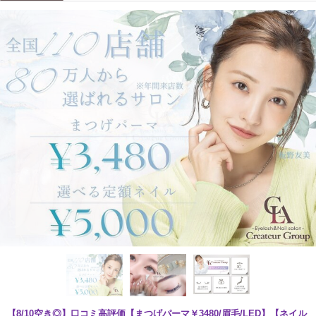
【8/10空き◎】口コミ高評価【まつげパーマ￥3480/眉毛/LED】【ネイル