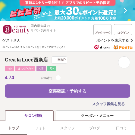
国内最大級の
サロン予約サイト
ブックマーク
ログイン
ゲストさん
ポイントを表示する
ポイントが1%たまる！
ポイントはサロン予約でつかえる！
Crea la Luce西条店
MAP
ﾈｲﾙ
まつげ･ﾒｲｸ
ｴｽﾃ
ﾘﾗｸ
4.74
（364件）
空席確認・予約する
スタッフ募集を見る
クーポン・メニュー
サロン情報
トップ
フォト
スタッフ
ブログ
口コミ