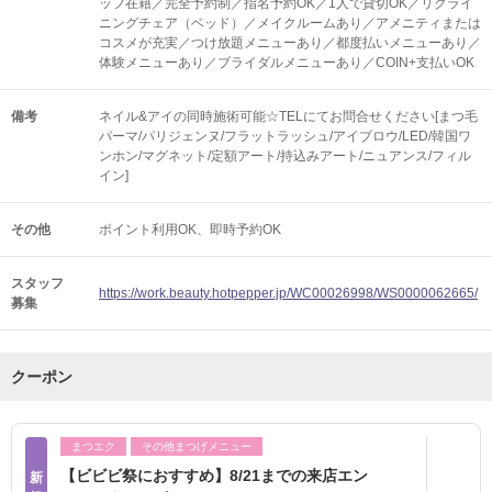
ッフ在籍／完全予約制／指名予約OK／1人で貸切OK／リクライ
ニングチェア（ベッド）／メイクルームあり／アメニティまたは
コスメが充実／つけ放題メニューあり／都度払いメニューあり／
体験メニューあり／ブライダルメニューあり／COIN+支払いOK
備考
ネイル&アイの同時施術可能☆TELにてお問合せください[まつ毛
パーマ/パリジェンヌ/フラットラッシュ/アイブロウ/LED/韓国ワ
ンホン/マグネット/定額アート/持込みアート/ニュアンス/フィル
イン]
その他
ポイント利用OK
即時予約OK
スタッフ
https://work.beauty.hotpepper.jp/WC00026998/WS0000062665/
募集
クーポン
まつエク
その他まつげメニュー
【ビビビ祭におすすめ】8/21までの来店エン
新