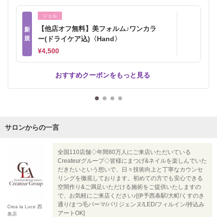
ジェル
【他店オフ無料】美フォルム♪ワンカラ
新
規
ー(ドライケア込)〈Hand〉
¥4,500
おすすめクーポンをもっと見る
サロンからの一言
全国110店舗◇年間80万人にご来店いただいている
Createurグループ◇皆様にまつげ&ネイルを楽しんでいた
だきたいという想いで、日々技術向上と丁寧なカウンセ
リングを徹底しております。初めての方でも安心できる
空間作り&ご満足いただける施術をご提供いたしますの
で、お気軽にご来店ください♪[伊予西条駅/大町/くすのき
通り/まつ毛パーマ/パリジェンヌ/LED/フィルイン/持込み
Crea la Luce 西
アートOK]
条店