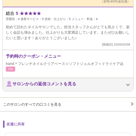
（女性/40代/会社員）
総合
5
★
★
★
★
★
雰囲気：
4
接客サービス：
5
技術・仕上がり：
5
メニュー・料金：
4
初めて訪れたネイルサロンでした。担当スタッフさんがとても気さくで、楽
しく会話も弾みました。仕上がりも大変満足しています。またぜひお願いし
たいと思います！ありがとうございました♪
[投稿日] 2026/02/08
予約時のクーポン・メニュー
hand＊フレンチネイルクリアベース☆ソフトジェルオフ＋ドライケア込
ﾈｲﾙ
サロンからの返信コメントを見る
このサロンのすべての口コミを見る
友達に共有