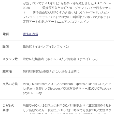
が当サロンです♪11月2日から西条へ移転致しました★★〒793－
0030 愛媛県西条市大町520-1グランドハイツ西条テナン
ト 伊予西条駅/大町/くすのき通り/まつげパーマ/パリジェン
ヌ/フラットラッシュ/アイブロウ/LED/韓国ワンホン/マグネット/
定額アート/持込みアート/ニュアンス/フィルイン
電話
番号を表示
設備
総数8(ネイル4／アイ3／フット1)
スタッフ数
総数6人(施術者（ネイル）4人／施術者（まつげ）2人)
駐車場
無料駐車場3台※空きがない場合は近隣に
支払い方法
Visa／Mastercard／JCB／American Express／Diners Club／Un
ionPay（銀聯）／Discover／交通系電子マネー/iD/QUICPay/pay
pay/LINE Pay
こだわり
当日受付OK／2名以上の利用OK／駐車場あり／2回目以降特典あ
条件
り／店頭でのカード支払いOK／朝10時前でも受付OK／女性スタ