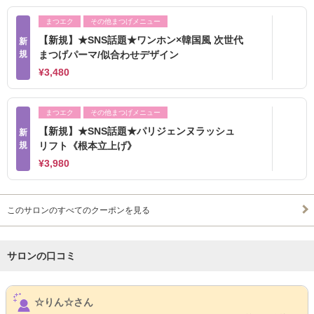
まつエク
その他まつげメニュー
【新規】★SNS話題★ワンホン×韓国風 次世代
新
規
まつげパーマ/似合わせデザイン
¥3,480
まつエク
その他まつげメニュー
【新規】★SNS話題★パリジェンヌラッシュ
新
規
リフト《根本立上げ》
¥3,980
このサロンのすべてのクーポンを見る
サロンの口コミ
サロンPick Up
☆りん☆さん