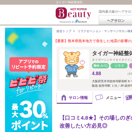
タイガー神経整体院
国内最大級のヘアサロ
ヘアサロン
総合トップ
>
リラクゼーション・マッサージサロン検
【重要】熊本県熊本地方で発生した地震の影響のあ
タイガー神経整体院 
タイガーシンケイセイタイイ
4.88
（5
大阪府茨木市総持寺駅前町８
阪急 総持寺駅 １分／JR 総持
サロン情報
メニュー
【口コミ4.8★】その場しの
改善したい方必見◎