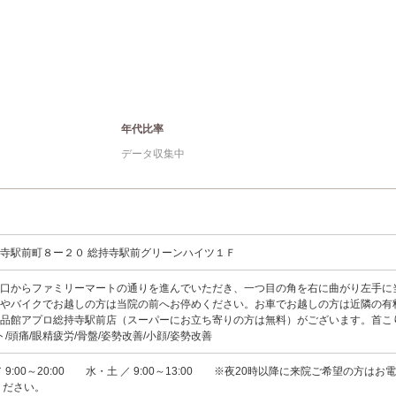
年代比率
データ収集中
寺駅前町８ー２０ 総持寺駅前グリーンハイツ１Ｆ
西口からファミリーマートの通りを進んでいただき、一つ目の角を右に曲がり左手に
車やバイクでお越しの方は当院の前へお停めください。お車でお越しの方は近隣の有
品館アプロ総持寺駅前店（スーパーにお立ち寄りの方は無料）がございます。首こり
ト/頭痛/眼精疲労/骨盤/姿勢改善/小顔/姿勢改善
 9:00～20:00 水・土 ／ 9:00～13:00 ※夜20時以降に来院ご希望の方はお
談ください。