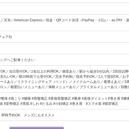
card／JCB／American Express／現金・QRコード決済（PayPay・ｄ払い・au PAY
チェア4)
キングへご駐車ください
付OK／当日受付OK／2名以上の利用OK／個室あり／駅から徒歩5分以内／2回目以
支払いOK／朝10時前でも受付OK／完全予約制／指名予約OK／1人で貸切OK／お
ースあり／リクライニングチェア（ベッド）／メイクルームあり／着替えあり／3
サロン／都度払いメニューあり／体験メニューあり／ブライダルメニューあり／回数
#整体 #肩こり #腰痛 #骨盤矯正 #産後骨盤矯正 #痩身 #産後ダイエット#巻き肩 #膝痛
経 #姿勢矯正 #美肌 #しわ #たるみ #小顔矯正 #巻き肩 #スマホ首 #猫背矯正
、即時予約OK、メンズにもオススメ