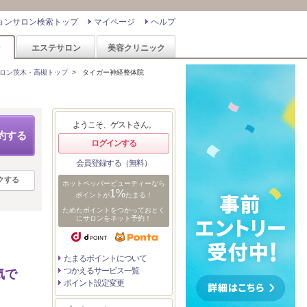
ョンサロン検索トップ
マイページ
ヘルプ
ン
エステサロン
美容クリニック
ロン茨木・高槻トップ
>
タイガー神経整体院
ようこそ、ゲストさん。
約する
ログインする
会員登録する（無料）
クする
ホットペッパービューティーなら
1%
ポイントが
たまる！
ためたポイントをつかっておとく
にサロンをネット予約！
たまるポイントについて
つかえるサービス一覧
気で
ポイント設定変更