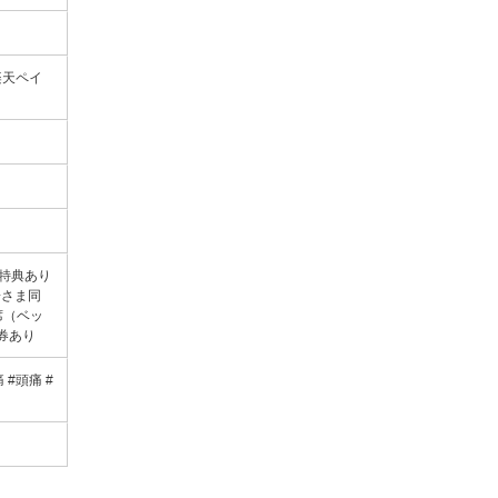
・楽天ペイ
降特典あり
子さま同
席（ベッ
券あり
 #頭痛 #