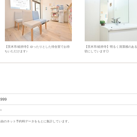
【茨木市/総持寺】ゆったりとした待合室でお待
【茨木市/総持寺】明るく清潔感のあ
ちいただけます♪
切にしています◎
,999
中
uty経由のネット予約時データをもとに集計しています。