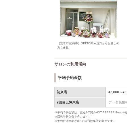
【茨木市/総持寺】OPEN3年★遠方からお越しの
方も多数！
サロンの利用傾向
平均予約金額
初来店
¥3,000～¥3
2回目以降来店
データ収集
※平均予約金額は、直近1年間のHOT PEPPER Bea
※回数券購入分を含みます。
※予約合計金額が0円の場合は集計対象外です。