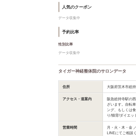
人気のクーポン
データ収集中
予約比率
性別比率
データ収集中
タイガー神経整体院のサロンデータ
住所
大阪府茨木市総持
アクセス・道案内
阪急総持寺駅の
ざいます。自転
ング、もしくは食
り/猫背/ダイエッ
営業時間
月・火・木・金 ／
LINEにてご相