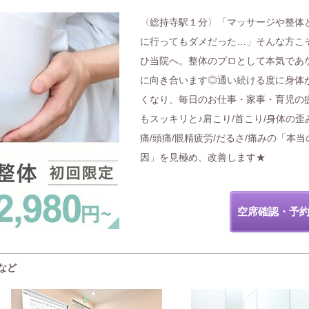
〈総持寺駅１分〉「マッサージや整体
に行ってもダメだった…」そんな方こ
ひ当院へ。整体のプロとして本気であ
に向き合います◎通い続ける度に身体
くなり、毎日のお仕事・家事・育児の
もスッキリと♪肩こり/首こり/身体の歪
痛/頭痛/眼精疲労/だるさ/痛みの「本当
因」を見極め、改善します★
空席確認・予
など