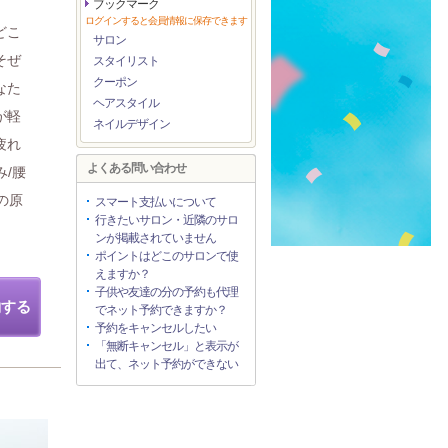
ブックマーク
ログインすると会員情報に保存できます
どこ
サロン
そぜ
スタイリスト
クーポン
なた
ヘアスタイル
が軽
ネイルデザイン
疲れ
よくある問い合わせ
み/腰
の原
スマート支払いについて
行きたいサロン・近隣のサロ
ンが掲載されていません
ポイントはどこのサロンで使
えますか？
子供や友達の分の予約も代理
約する
でネット予約できますか？
予約をキャンセルしたい
「無断キャンセル」と表示が
出て、ネット予約ができない