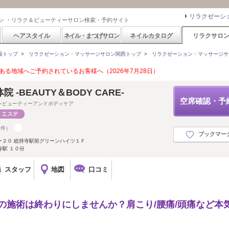
リラクゼーシ
ン ・リラク＆ビューティーサロン検索・予約サイト
ヘアスタイル
ネイル・まつげサロン
ネイルカタログ
リラクサロ
索トップ
>
リラクゼーション・マッサージサロン関西トップ
>
リラクゼーション・マッサージサ
る地域へご予約されているお客様へ（2026年7月28日）
-BEAUTY＆BODY CARE-
空席確認・予
ンビューティーアンドボディケア
7件）
ブックマー
ー２０ 総持寺駅前グリーンハイツ１Ｆ
寺駅 １０分
スタッフ
地図
口コミ
ぎの施術は終わりにしませんか？肩こり/腰痛/頭痛など本