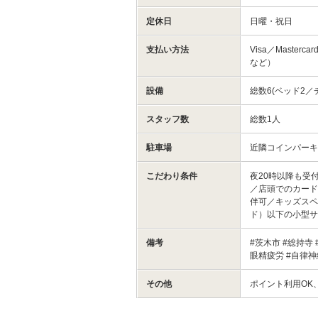
定休日
日曜・祝日
支払い方法
Visa／Master
など）
設備
総数6(ベッド2／
スタッフ数
総数1人
駐車場
近隣コインパー
こだわり条件
夜20時以降も受
／店頭でのカード
伴可／キッズスペ
ド）以下の小型
備考
#茨木市 #総持寺 
眼精疲労 #自律神
その他
ポイント利用OK