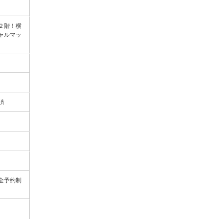
２階！横
シャルマッ
決済
全予約制