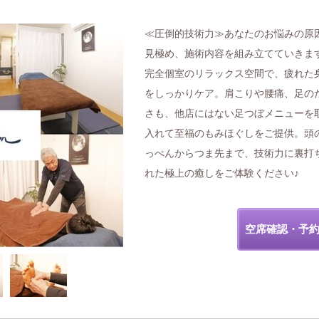
≪圧倒的技術力≫あなたのお悩みの原
見極め、施術内容を組み立てていきま
完全個室のリラックス空間で、疲れた
をしっかりケア。肩こりや腰痛、足の
さも、他店にはない足つぼメニューを
入れて至福のもみほぐしをご提供。頭
っぺんからつま先まで、技術力に裏打
れた極上の癒しをご体験ください♪
空席確認・予