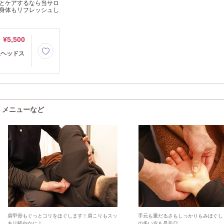
とケアするなら当サロ
身体もリフレッシュし
¥5,500
上ヘッドス
気・メニューなど
肩甲骨もぐっとコリをほぐします！肩こりもスッ
手元も重だるさもしっかりもみほぐし
キリ軽やかに！
の多い方も是非◎