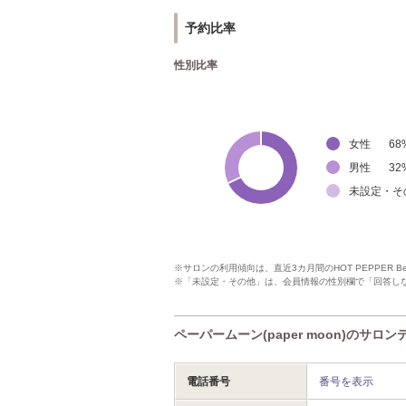
予約比率
性別比率
女性
68
男性
32
未設定・そ
※サロンの利用傾向は、直近3カ月間のHOT PEPPER 
※「未設定・その他」は、会員情報の性別欄で「回答し
ペーパームーン(paper moon)のサロン
電話番号
番号を表示