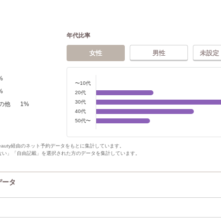
年代比率
女性
男性
未設定
%
〜10代
%
20代
30代
の他
1
%
40代
50代〜
Beauty経由のネット予約データをもとに集計しています。
ない」「自由記載」を選択された方のデータを集計しています。
データ