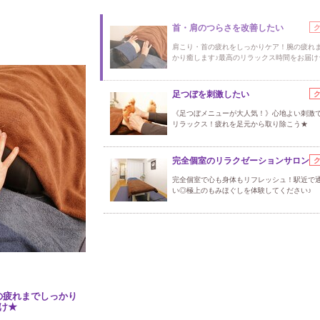
首・肩のつらさを改善したい
肩こり・首の疲れをしっかりケア！腕の疲れ
かり癒します♪最高のリラックス時間をお届け
足つぼを刺激したい
《足つぼメニューが大人気！》心地よい刺激
リラックス！疲れを足元から取り除こう★
完全個室のリラクゼーションサロン
完全個室で心も身体もリフレッシュ！駅近で
い◎極上のもみほぐしを体験してください♪
の疲れまでしっかり
け★