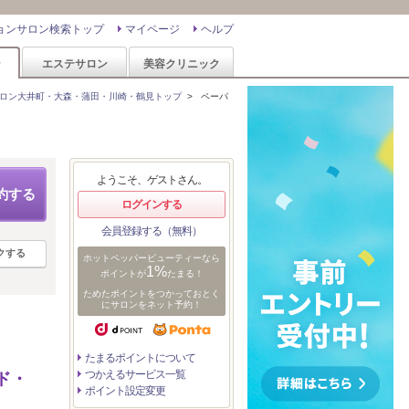
ョンサロン検索トップ
マイページ
ヘルプ
ン
エステサロン
美容クリニック
ロン大井町・大森・蒲田・川崎・鶴見トップ
>
ペーパ
ようこそ、ゲストさん。
約する
ログインする
会員登録する（無料）
クする
ホットペッパービューティーなら
1%
ポイントが
たまる！
ためたポイントをつかっておとく
にサロンをネット予約！
たまるポイントについて
つかえるサービス一覧
ド・
ポイント設定変更