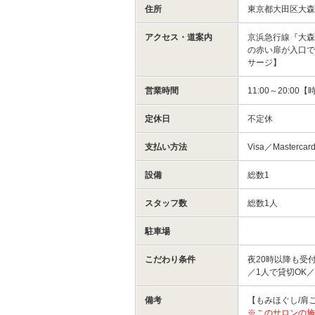
住所
東京都大田区大
アクセス・道案内
京浜急行線『大森
の赤い扉が入口で
サージ】
営業時間
11:00～20:0
定休日
不定休
支払い方法
Visa／Masterc
設備
総数1
スタッフ数
総数1人
駐車場
こだわり条件
夜20時以降も受
／1人で貸切OK
備考
【もみほぐし/肩こ
※このサロンの施