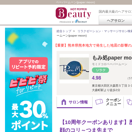
ペーパームーン(paper moon)
国内最大級のヘアサロ
ヘアサロン
総合トップ
>
リラクゼーション・マッサージサロン検
ームーン(paper moon)
【重要】熊本県熊本地方で発生した地震の影響のあ
もみ処paper mo
モミドコロペーパームーン
4.98
（5
東京都大田区大森西５丁目３
大森町駅より徒歩2分
クーポン
サロン情報
メニュー
【10周年クーポンあります】
顔のコリ～つま先まで