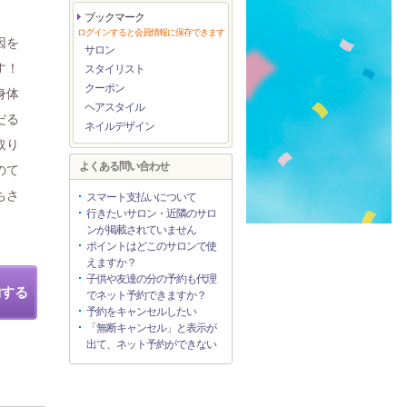
ブックマーク
ログインすると会員情報に保存できます
因を
サロン
す！
スタイリスト
クーポン
身体
ヘアスタイル
だる
ネイルデザイン
取り
よくある問い合わせ
のて
ちさ
スマート支払いについて
行きたいサロン・近隣のサロ
ンが掲載されていません
ポイントはどこのサロンで使
えますか？
子供や友達の分の予約も代理
約する
でネット予約できますか？
予約をキャンセルしたい
「無断キャンセル」と表示が
出て、ネット予約ができない