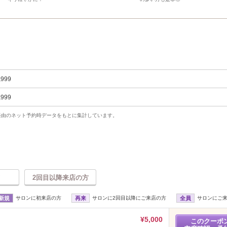
,999
,999
uty経由のネット予約時データをもとに集計しています。
2回目以降来店の方
新規
サロンに初来店の方
再来
サロンに2回目以降にご来店の方
全員
サロンにご
¥5,000
このクーポ