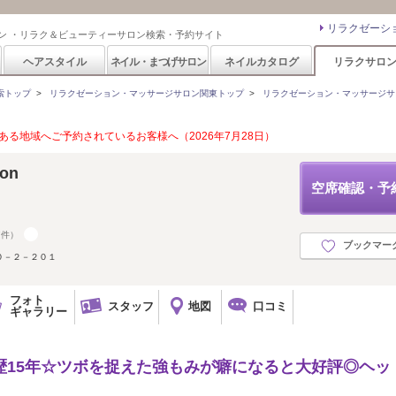
リラクゼーシ
ン ・リラク＆ビューティーサロン検索・予約サイト
ヘアスタイル
ネイル・まつげサロン
ネイルカタログ
リラクサロ
索トップ
>
リラクゼーション・マッサージサロン関東トップ
>
リラクゼーション・マッサージサ
る地域へご予約されているお客様へ（2026年7月28日）
on
空席確認・予
7件）
ブックマー
０－２－２０１
フォト
スタッフ
地図
口コミ
ギャラリー
歴15年☆ツボを捉えた強もみが癖になると大好評◎ヘッ