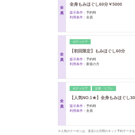
全身もみほぐし60分￥5000
全
提示条件：
予約時
員
利用条件：
全員
ボディケア
【初回限定】もみほぐし60分
全
提示条件：
予約時
員
利用条件：
新規の方
ボディケア
足裏・リフレ
【人気NO.1★】全身もみほぐし30分
全
提示条件：
予約時
員
利用条件：
全員
※人気のクーポンは、直近1カ月間のネット予約データ