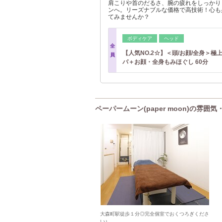
肩こりや首のだるさ、腕の疲れをしっかり
ンへ。リーズナブルな価格で高技術！心も
てみませんか？
ボディケア
ヘッド
全
【人気NO.2☆】＜頭/お顔/全身＞極
員
パ＋お顔・全身もみほぐし 60分
ペーパームーン(paper moon)の雰囲
大森町駅徒歩１分◎完全個室でおくつろぎくださ
い♪