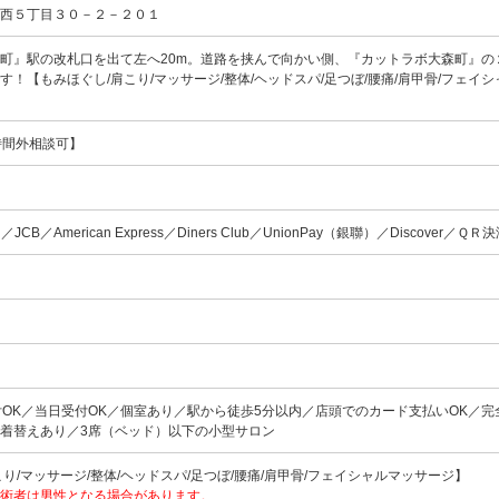
森西５丁目３０－２－２０１
町』駅の改札口を出て左へ20m。道路を挟んで向かい側、『カットラボ大森町』の
す！【もみほぐし/肩こり/マッサージ/整体/ヘッドスパ/足つぼ/腰痛/肩甲骨/フェイ
0【時間外相談可】
ard／JCB／American Express／Diners Club／UnionPay（銀聯）／Discover／ＱＲ
付OK／当日受付OK／個室あり／駅から徒歩5分以内／店頭でのカード支払いOK／完
／着替えあり／3席（ベッド）以下の小型サロン
り/マッサージ/整体/ヘッドスパ/足つぼ/腰痛/肩甲骨/フェイシャルマッサージ】
術者は男性となる場合があります。