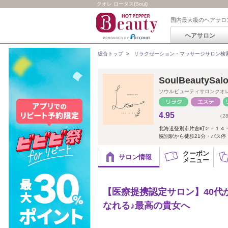
クオレ ロータス(Soul)
国内最大級のヘアサロ
ヘアサロン
総合トップ
>
リラクゼーション・マッサージサロン検
SoulBeauty
ソウルビューティサロンクオ
4.95
（2
北海道登別市片倉町２－１４
幌別駅から徒歩21分・バス停
クーポン
サロン情報
メニュー
【医療提携認定サロン】40
なれる♪最高の貴女へ