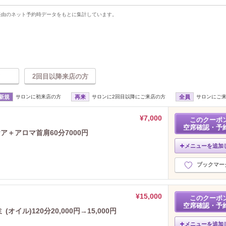
uty経由のネット予約時データをもとに集計しています。
2回目以降来店の方
新規
サロンに初来店の方
再来
サロンに2回目以降にご来店の方
全員
サロンにご
¥7,000
このクーポ
空席確認・予
＋アロマ首肩60分7000円
メニューを追加
ブックマー
¥15,000
このクーポ
空席確認・予
イル)120分20,000円→15,000円
メニューを追加