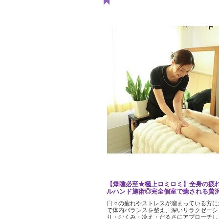
【爆睡必至★極上ロミロミ】全身の疲
ルハンド施術◎完全個室で癒される贅
日々の疲れやストレスが溜まっている方に
で体内バランスを整え、深いリラクゼーシ
り・むくみ・冷え・だるさにアプローチし