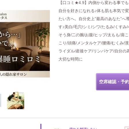
【口コミ★4.9】内側から変わる事で
自分を好きになれる♪体も肌も本気で
たい方へ。自分史上”最高のあなた”へ
す♪美白/毛穴/シミ/シワ/たるみ/くすみ/
そう身/二の腕/お腹/ヒップ/太もも/肩こ
こり/頭痛/メンタルケア/腰痛/むくみ/漢
ライダル/産後ケア/リンパケア/自分の
大切な時間に
空席確認・予