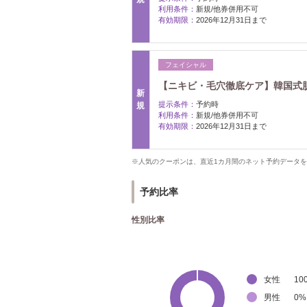
利用条件：
新規/他券併用不可
有効期限：
2026年12月31日まで
フェイシャル
【ニキビ・毛穴徹底ケア】韓国式肌管理
新
提示条件：
予約時
規
利用条件：
新規/他券併用不可
有効期限：
2026年12月31日まで
※人気のクーポンは、直近1カ月間のネット予約データ
予約比率
性別比率
女性
10
男性
0
%