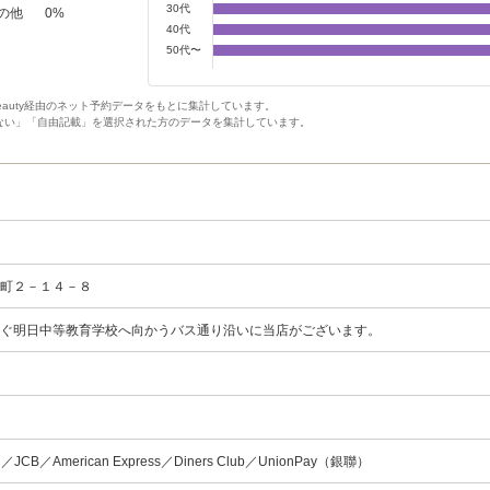
30代
の他
0
%
40代
50代〜
Beauty経由のネット予約データをもとに集計しています。
ない」「自由記載」を選択された方のデータを集計しています。
倉町２－１４－８
すぐ明日中等教育学校へ向かうバス通り沿いに当店がございます。
rd／JCB／American Express／Diners Club／UnionPay（銀聯）