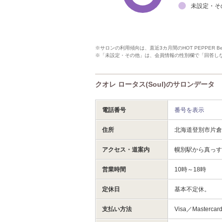
未設定・そ
※サロンの利用傾向は、直近3カ月間のHOT PEPPER 
※「未設定・その他」は、会員情報の性別欄で「回答し
クオレ ロータス(Soul)のサロンデータ
電話番号
番号を表示
住所
北海道登別市片
アクセス・道案内
幌別駅から真っ
営業時間
10時～18時
定休日
基本不定休。
支払い方法
Visa／Masterca