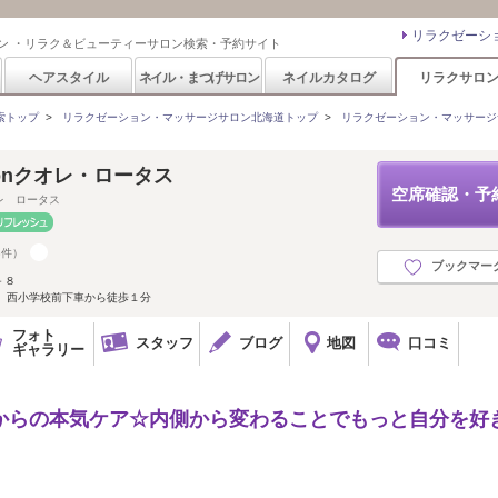
リラクゼーシ
ン ・リラク＆ビューティーサロン検索・予約サイト
ヘアスタイル
ネイル・まつげサロン
ネイルカタログ
リラクサロ
索トップ
>
リラクゼーション・マッサージサロン北海道トップ
>
リラクゼーション・マッサージ
Salonクオレ・ロータス
空席確認・予
レ ロータス
8件）
ブックマー
－８
 西小学校前下車から徒歩１分
フォト
スタッフ
ブログ
地図
口コミ
ギャラリー
代からの本気ケア☆内側から変わることでもっと自分を好