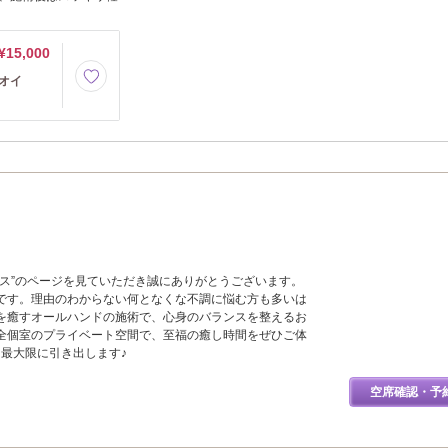
¥15,000
オイ
タス”のページを見ていただき誠にありがとうございます。
です。理由のわからない何となくな不調に悩む方も多いは
を癒すオールハンドの施術で、心身のバランスを整えるお
全個室のプライベート空間で、至福の癒し時間をぜひご体
を最大限に引き出します♪
空席確認・予