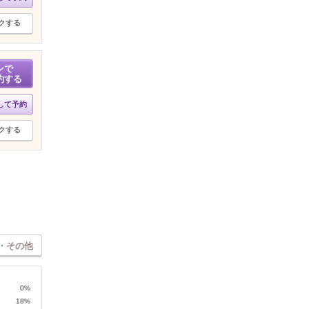
クする
ンで
約する
して予約
クする
・その他
0%
18%