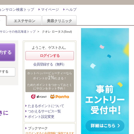
ョンサロン検索トップ
マイページ
ヘルプ
ン
エステサロン
美容クリニック
サロンその他北海道トップ
>
クオレ ロータス(Soul)
ようこそ、ゲストさん。
約する
ログインする
会員登録する（無料）
クする
ホットペッパービューティーなら
1%
ポイントが
たまる！
ためたポイントをつかっておとく
にサロンをネット予約！
たまるポイントについて
つかえるサービス一覧
きに
ポイント設定変更
ブックマーク
ログインすると会員情報に保存できます