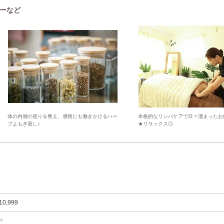
ューなど
体の内側の巡りを整え、感情にも働きかけるハー
本格的なリンパケアで日々溜まったお
ブよもぎ蒸し♪
★リラックス◎
10,999
中