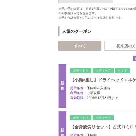
※平均予約金額は、直近1年間のHOT PEPPER Bea
※回数券購入分を含みます。
※予約合計金額が0円の場合は集計対象外です。
人気のクーポン
すべて
初来店の方
ボディトリ
ボディケア
ヘッド
【小顔×癒し】ドライヘッド＋耳ケア
新
提示条件：
予約時＆入店時
規
利用条件：
ご新規様
有効期限：
2026年12月31日まで
ボディトリ
ボディケア
【全身疲労リセット】古式ロミロミ (オ
新
提示条件：
予約時
規