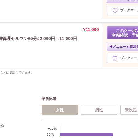
ブックマー
¥11,000
このクーポ
空席確認・予
セルマン60分22,000円→11,000円
メニューを追加
ブックマー
をもとに集計しています。
年代比率
女性
男性
未設定
0
%
〜10代
20代