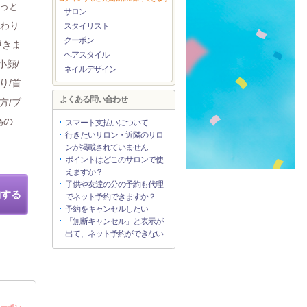
もっと
サロン
変わり
スタイリスト
クーポン
導きま
ヘアスタイル
小顔/
ネイルデザイン
り/首
よくある問い合わせ
方/ブ
為の
スマート支払いについて
行きたいサロン・近隣のサロ
ンが掲載されていません
ポイントはどこのサロンで使
えますか？
子供や友達の分の予約も代理
約する
でネット予約できますか？
予約をキャンセルしたい
「無断キャンセル」と表示が
出て、ネット予約ができない