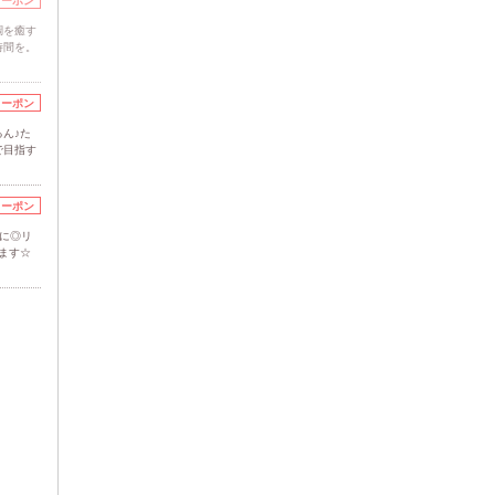
クーポン
調を癒す
時間を。
クーポン
ん♪た
で目指す
クーポン
に◎リ
ます☆