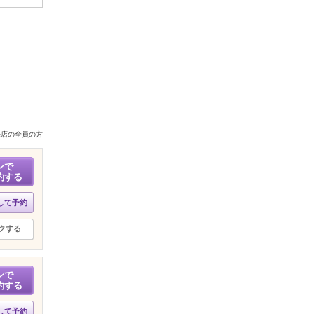
来店の全員の方
ンで
約する
して予約
クする
ンで
約する
して予約