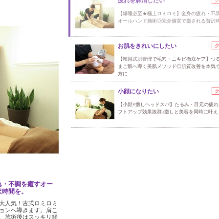
疲れを解消したい
【爆睡必至★極上ロミロミ】全身の疲れ・不
オールハンド施術◎完全個室で癒される贅沢
お肌をきれいにしたい
【韓国式肌管理で毛穴・ニキビ徹底ケア】つる
まご肌へ導く美肌メソッド◎肌質改善を本気
方に
小顔になりたい
【小顔×癒しヘッドスパ】たるみ・目元の疲れ
フトアップ効果抜群♪癒しと美容を同時に叶え
れ・不調を癒すオー
沢時間を。
大人気！古式ロミロミ
ョンへ導きます。肩こ
、施術後はスッキリ軽