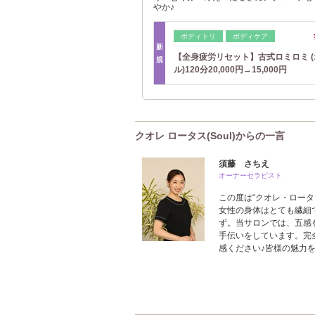
やか♪
ボディトリ
ボディケア
新
【全身疲労リセット】古式ロミロミ (
規
ル)120分20,000円→15,000円
クオレ ロータス(Soul)からの一言
須藤 さちえ
オーナーセラピスト
この度は“クオレ・ロー
女性の身体はとても繊細
ず。当サロンでは、五感
手伝いをしています。完
感ください♪皆様の魅力