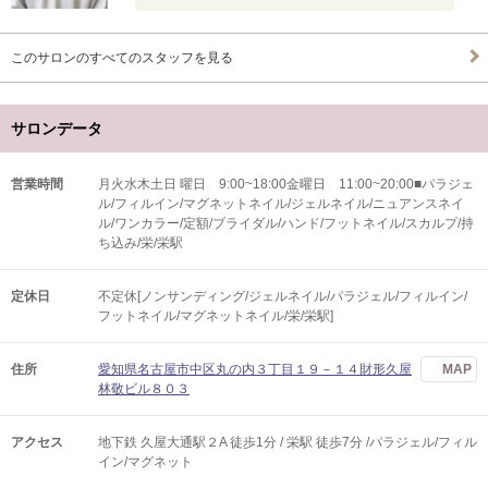
このサロンのすべてのスタッフを見る
サロンデータ
営業時間
月火水木土日 曜日 9:00~18:00金曜日 11:00~20:00■パラジェ
ル/フィルイン/マグネットネイル/ジェルネイル/ニュアンスネイ
ル/ワンカラー/定額/ブライダル/ハンド/フットネイル/スカルプ/持
ち込み/栄/栄駅
定休日
不定休[ノンサンディング/ジェルネイル/パラジェル/フィルイン/
フットネイル/マグネットネイル/栄/栄駅]
住所
愛知県名古屋市中区丸の内３丁目１９－１４財形久屋
MAP
林敬ビル８０３
アクセス
地下鉄 久屋大通駅２A 徒歩1分 / 栄駅 徒歩7分 /パラジェル/フィル
イン/マグネット