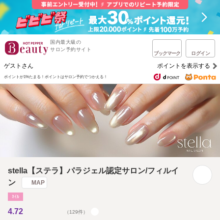
国内最大級の
サロン予約サイト
ブックマーク
ログイン
ゲストさん
ポイントを表示する
ポイントが1%たまる！
ポイントはサロン予約でつかえる！
stella【ステラ】パラジェル認定サロン/フィルイ
ン
MAP
ﾈｲﾙ
4.72
（129件）