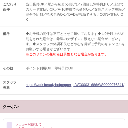
こだわり
当日受付OK／駅から徒歩5分以内／2回目以降特典あり／店頭で
条件
のカード支払いOK／朝10時前でも受付OK／女性スタッフ在籍／
完全予約制／指名予約OK／DVDが視聴できる／COIN+支払いO
K
備考
◆お子様の同伴は不可とさせて頂いております◆１0分以上の遅
刻をされた場合はご希望のデザインに添えない場合がございま
す。◆スタッフの体調不良などやむを得ずご予約のキャンセルを
お願いする場合がございます
※このサロンの施術者は男性となる場合があります。
その他
ポイント利用OK
即時予約OK
スタッフ
https://work.beauty.hotpepper.jp/WC00031686/WS0000076341/
募集
クーポン
メニューを選択して