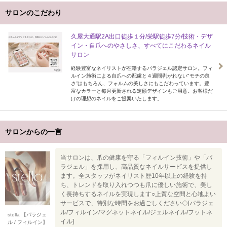
サロンのこだわり
久屋大通駅2A出口徒歩１分/栄駅徒歩7分/技術・デザ
イン・自爪へのやさしさ、すべてにこだわるネイル
サロン
経験豊富なネイリストが在籍するパラジェル認定サロン。フィ
ルイン施術による自爪への配慮と４週間剥がれない"モチの良
さ”はもちろん、フォルムの美しさにもこだわっています。豊
富なカラーと毎月更新される定額デザインもご用意。お客様だ
けの理想のネイルをご提案いたします。
サロンからの一言
当サロンは、爪の健康を守る「フィルイン技術」や「パ
ラジェル」を採用し、高品質なネイルサービスを提供し
ます。全スタッフがネイリスト歴10年以上の経験を持
ち、トレンドを取り入れつつも爪に優しい施術で、美し
く長持ちするネイルを実現します○上質な空間と心地よい
サービスで、特別な時間をお過ごしください◇[パラジェ
ル/フィルイン/マグネットネイル/ジェルネイル/フットネ
stella 【パラジェ
イル]
ル / フィルイン】