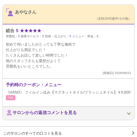
サロンPick Up
あやなさん
（女性/20代後半/その他）
総合
5
★
★
★
★
★
雰囲気：
5
接客サービス：
5
技術・仕上がり：
5
メニュー・料金：
5
初めて伺いましたがとっても丁寧な施術で
仕上がりも満足でした！
たくさんお話して楽しい時間でした！
他のスタッフさんも愛想がよくて
雰囲気もいいところでした。
[投稿日] 2026/06/21
予約時のクーポン・メニュー
《HAND》 フィルイン込み【マグネットネイル/フラッシュネイル】￥8,800
ﾈｲﾙ
サロンからの返信コメントを見る
このサロンのすべての口コミを見る