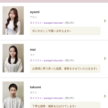
ayami
アヤミ
ネイリスト / paragel educator
（歴12年）
爪にやさしく可愛いを叶えます♪
mai
マイ
ネイリスト / paragel educator
（歴11年）
お客様に寄り添った提案、接客をさせていただきます♪
takumi
タクミ
ネイリスト / paragel educator
（歴13年）
丁寧な接客・施術を心がけています♪