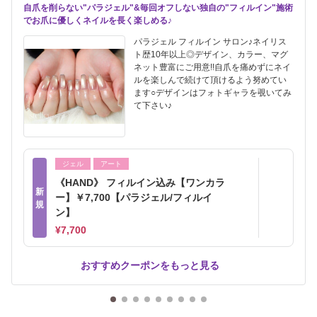
自爪を削らない"パラジェル"&毎回オフしない独自の"フィルイン"施術
でお爪に優しくネイルを長く楽しめる♪
パラジェル フィルイン サロン♪ネイリス
ト歴10年以上◎デザイン、カラー、マグ
ネット豊富にご用意!!自爪を痛めずにネイ
ルを楽しんで続けて頂けるよう努めてい
ます○デザインはフォトギャラを覗いてみ
て下さい♪
ジェル
アート
《HAND》 フィルイン込み【ワンカラ
新
ー】￥7,700【パラジェル/フィルイ
規
ン】
¥7,700
おすすめクーポンをもっと見る