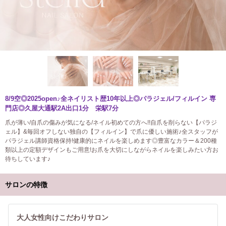
8/9空◎2025open♪全ネイリスト歴10年以上◎パラジェル/フィルイン 専
門店◎久屋大通駅2A出口1分 栄駅7分
爪が薄い/自爪の傷みが気になる/ネイル初めての方へ!!自爪を削らない【パラジ
ェル】&毎回オフしない独自の【フィルイン】で爪に優しい施術♪全スタッフが
パラジェル講師資格保持!健康的にネイルを楽しめます◎豊富なカラー＆200種
類以上の定額デザインもご用意!お爪を大切にしながらネイルを楽しみたい方お
待ちしています♪
サロンの特徴
大人女性向けこだわりサロン