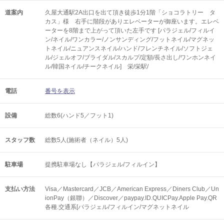
道案内
久屋大通駅2A出口を出て頂き徒歩1分1階「ショコラトリー タ
カス」様 右手に階段がありエレベーターが御座います。エレベ
ーターを8階まで上がって頂いた左手です [パラジェル/フィルイ
ン/ネイル/ワンカラー/ノンサンディング/フットネイル/マグネッ
トネイル/ニュアンスネイル/ハンド/フレンチネイル/ソフトジェ
ル/ジェルオフ/ブライダル/スカルプ/定額/長さ出し/ワンホンネイ
ル/韓国ネイル/チークネイル] 栄/栄駅/
電話
番号を表示
設備
総数6(ハンド5／フット1)
スタッフ数
総数5人(施術者（ネイル）5人)
駐車場
提携駐車場なし【パラジェル/フィルイン】
支払い方法
Visa／Mastercard／JCB／American Express／Diners Club／Un
ionPay（銀聯）／Discover／paypay.ID.QUICPay.Apple Pay.QR
各種.交通系[パラジェル/フィルイン/マグネットネイル