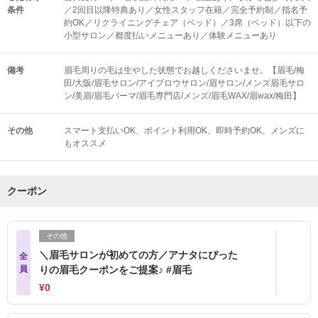
条件
／2回目以降特典あり／女性スタッフ在籍／完全予約制／指名予
約OK／リクライニングチェア（ベッド）／3席（ベッド）以下の
小型サロン／都度払いメニューあり／体験メニューあり
備考
眉毛周りの毛は生やした状態でお越しくださいませ。【眉毛/梅
田/大阪/眉毛サロン/アイブロウサロン/眉サロン/メンズ眉毛サロ
ン/美眉/眉毛パーマ/眉毛専門店/メンズ/眉毛WAX/眉wax/梅田】
その他
スマート支払いOK
ポイント利用OK
即時予約OK
メンズに
もオススメ
クーポン
その他
＼眉毛サロンが初めての方／アナタにぴった
全
員
りの眉毛クーポンをご提案♪ #眉毛
¥0