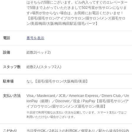
はそちらの5階にございます。ビル内入ってすぐのエレベーター
で5階まで上がっていただきまして502号室が当サロンになりま
す♪場所が分からない場合は、お気軽にお電話くださいませ！
【眉毛/眉毛サロン/アイブロウサロン/眉サロン/メンズ眉毛サロ
ン/美眉/梅田/大阪/梅田/梅田駅近/眉毛パーマ】
電話
番号を表示
設備
総数2(ベッド2)
スタッフ数
総数2人(スタッフ2人)
駐車場
なし【眉毛/眉毛サロン/大阪梅田/美眉】
支払い方法
Visa／Mastercard／JCB／American Express／Diners Club／Un
ionPay（銀聯）／Discover／現金 / PayPay【眉毛/眉毛サロン/ア
イブロウサロン/眉サロン/メンズ眉毛サロン/美眉】
※店頭で利用可能なお支払い方法を記載しています。スマート支払いではご
利用いただけない場合がございます。
こだわり
当日受付OK／2名以上の利用OK／個室あり／駅から徒歩5分以内