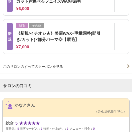
規
カット)×選べるフェイスWAX#眉毛
¥6,000
脱毛
その他
《新規/イチオシ★》美眉WAX+毛量調整(間引
新
規
き/カット)×部分パーマ◎【眉毛】
¥7,000
このサロンのすべてのクーポンを見る
サロンの口コミ
サロンPick Up
かなとさん
（男性/10代後半/学生）
総合
5
★
★
★
★
★
雰囲気：
5
接客サービス：
5
技術・仕上がり：
5
メニュー・料金：
5