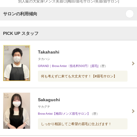
別人級の大変身!メンズ美眉◎[梅田/眉毛サロン/美眉/眉サロン]
サロンの利用傾向
PICK UP スタッフ
Takahashi
タカハシ
GRAND｜Brow Artist〈指名料500円〉[眉毛]
（歴）
何も考えずに来ても大丈夫です！【#眉毛サロン】
Sakaguchi
サカグチ
Brow Artist【梅田/メンズ眉毛サロン】
（歴）
しっかり相談してご希望の眉毛に仕上げます！