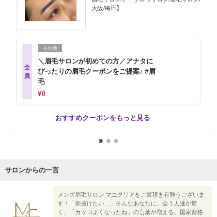
大阪/梅田】
その他
＼眉毛サロンが初めての方／アナタに
全
ぴったりの眉毛クーポンをご提案♪ #眉
員
毛
¥0
おすすめクーポンをもっと見る
サロンからの一言
メンズ眉毛サロン マユクリアをご覧頂き有難うございま
す！「垢抜けたい…」そんなあなたに。会う人達が驚
く、「カッコよくなったね」の言葉が増える。国家資格