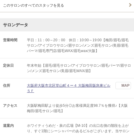
このサロンのすべてのスタッフを見る
サロンデータ
営業時間
平日：11：00～20：00 休日：10:00～19:00【梅田/眉毛/眉毛
サロン/アイブロウサロン/眉サロン/メンズ眉毛サロン/美眉/眉毛
パーマ/眉毛専門店/眉毛WAX/眉毛wax/大阪】
定休日
年末年始【眉毛/眉毛サロン/アイブロウサロン/眉毛パーマ/眉サロ
ン/メンズ眉毛サロン/美眉/眉毛WAX/眉】
住所
大阪府大阪市北区堂山町４ー４ 大阪梅田阪急東ビル
MAP
５Ｆ
アクセス
大阪駅梅田駅より徒歩5分◎お客様満足度98.7％を獲得♪【大阪
梅田/眉毛サロン/眉毛】
道案内
ホワイティうめだ・泉の広場【M-10】の出口右側の階段を上が
り、すぐ1階にシーシャバーのあるビルがございます。当サロン