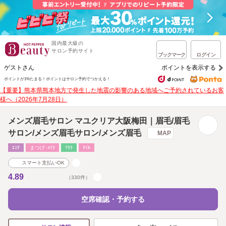
国内最大級の
サロン予約サイト
ブックマーク
ログイン
ゲストさん
ポイントを表示する
ポイントが1%たまる！
ポイントはサロン予約でつかえる！
【重要】熊本県熊本地方で発生した地震の影響のある地域へご予約されているお客
様へ（2026年7月28日）
メンズ眉毛サロン マユクリア大阪梅田｜眉毛/眉毛
サロン/メンズ眉毛サロン/メンズ眉毛
MAP
ｴｽﾃ
まつげ･ﾒｲｸ
ﾘﾗｸ
ﾈｲﾙ
スマート支払いOK
4.89
（330件）
空席確認・予約する