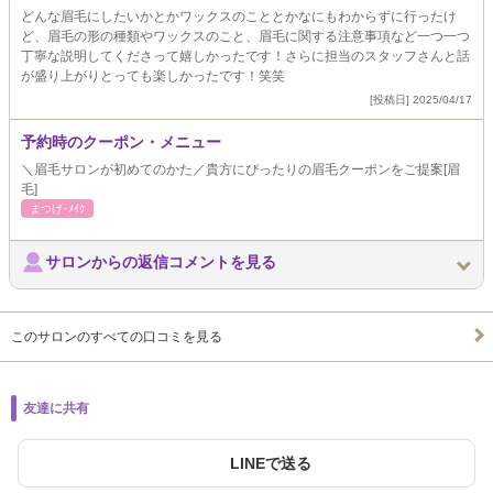
どんな眉毛にしたいかとかワックスのこととかなにもわからずに行ったけ
ど、眉毛の形の種類やワックスのこと、眉毛に関する注意事項など一つ一つ
丁寧な説明してくださって嬉しかったです！さらに担当のスタッフさんと話
が盛り上がりとっても楽しかったです！笑笑
[投稿日] 2025/04/17
予約時のクーポン・メニュー
＼眉毛サロンが初めてのかた／貴方にぴったりの眉毛クーポンをご提案[眉
毛]
まつげ･ﾒｲｸ
サロンからの返信コメントを見る
このサロンのすべての口コミを見る
友達に共有
LINEで送る