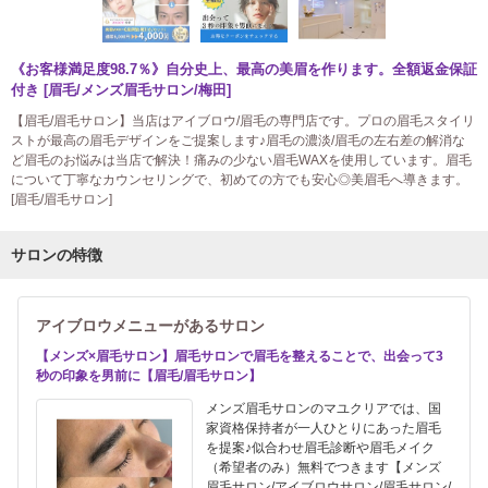
《お客様満足度98.7％》自分史上、最高の美眉を作ります。全額返金保証
付き [眉毛/メンズ眉毛サロン/梅田]
【眉毛/眉毛サロン】当店はアイブロウ/眉毛の専門店です。プロの眉毛スタイリ
ストが最高の眉毛デザインをご提案します♪眉毛の濃淡/眉毛の左右差の解消な
ど眉毛のお悩みは当店で解決！痛みの少ない眉毛WAXを使用しています。眉毛
について丁寧なカウンセリングで、初めての方でも安心◎美眉毛へ導きます。
[眉毛/眉毛サロン]
サロンの特徴
アイブロウメニューがあるサロン
【メンズ×眉毛サロン】眉毛サロンで眉毛を整えることで、出会って3
秒の印象を男前に【眉毛/眉毛サロン】
メンズ眉毛サロンのマユクリアでは、国
家資格保持者が一人ひとりにあった眉毛
を提案♪似合わせ眉毛診断や眉毛メイク
（希望者のみ）無料でつきます【メンズ
眉毛サロン/アイブロウサロン/眉毛サロン/