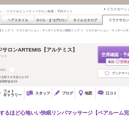
リラクゼーシ
ン ・リラク＆ビューティーサロン検索・予約サイト
ヘアスタイル
ネイル・まつげサロン
ネイルカタログ
リラクサロ
索トップ
>
リラクゼーション・マッサージサロン関西トップ
>
リラクゼーション・マッサージサ
サロンARTEMIS【アルテミス】
空席確認・予
テミス
◯
空席
本日
19件）
ブックマー
中之町５６大吉ビル２F
稲荷駅徒歩3分
フォト
スタッフ
ブログ
地図
口コミ
ギャラリー
ちするほど心地いい快眠リンパマッサージ【ペアルーム完