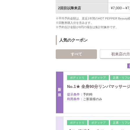
2回目以降来店
¥7,000～¥7
※平均予約金額は、直近1年間のHOT PEPPER Bea
※回数券購入分を含みます。
※予約合計金額が0円の場合は集計対象外です。
人気のクーポン
すべて
初来店の方
ボディトリ
ボディケア
足裏・リフ
No.1★ 全身90分リンパマッサー
新
提示条件：
予約時
規
利用条件：
ご新規様のみ
ボディトリ
ボディケア
足裏・リフ