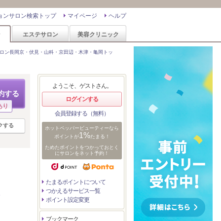
ョンサロン検索トップ
マイページ
ヘルプ
ン
エステサロン
美容クリニック
ロン長岡京・伏見・山科・京田辺・木津・亀岡トッ
ようこそ、ゲストさん。
約する
ログインする
あり
会員登録する（無料）
クする
ホットペッパービューティーなら
1%
ポイントが
たまる！
ためたポイントをつかっておとく
にサロンをネット予約！
たまるポイントについて
つかえるサービス一覧
ポイント設定変更
ブックマーク