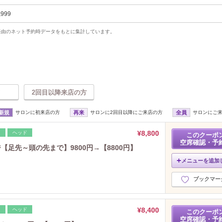
,999
uty経由のネット予約時データをもとに集計しています。
2回目以降来店の方
新規
サロンに初来店の方
再来
サロンに2回目以降にご来店の方
全員
サロンにご
¥8,800
レ
ヘッド
このクーポ
空席確認・予
ジ【足先～頭の先まで】9800円→【8800円】
メニューを追加
ブックマー
¥8,400
レ
ヘッド
このクーポ
空席確認・予