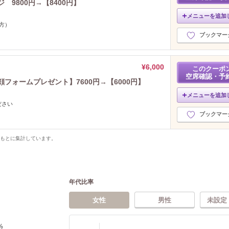
 9800円→【8400円】
メニューを追加
方）
ブックマー
¥6,000
このクーポ
空席確認・予
フォームプレゼント】7600円→【6000円】
メニューを追加
ださい
ブックマー
をもとに集計しています。
年代比率
女性
男性
未設定
%