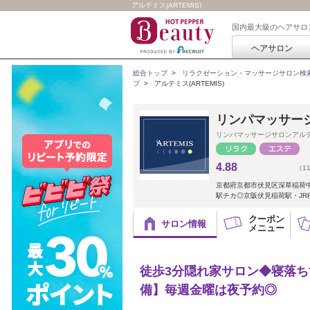
アルテミス(ARTEMIS)
国内最大級のヘアサロ
ヘアサロン
総合トップ
>
リラクゼーション・マッサージサロン検
プ
>
アルテミス(ARTEMIS)
リンパマッサージ
リンパマッサージサロンアル
4.88
（1
京都府京都市伏見区深草稲荷
駅チカ◎京阪伏見稲荷駅・JR
クーポン
サロン情報
メニュー
徒歩3分隠れ家サロン◆寝落
備】毎週金曜は夜予約◎