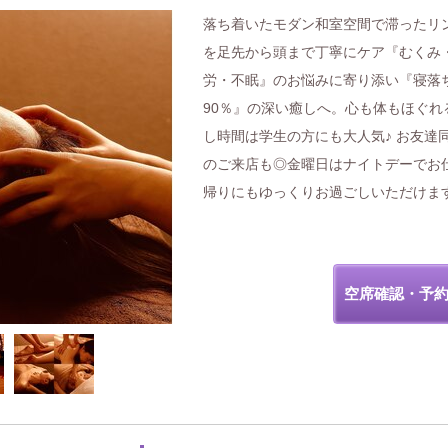
落ち着いたモダン和室空間で滞ったリ
を足先から頭まで丁寧にケア『むくみ
労・不眠』のお悩みに寄り添い『寝落
90％』の深い癒しへ。心も体もほぐれ
し時間は学生の方にも大人気♪ お友達
のご来店も◎金曜日はナイトデーでお
帰りにもゆっくりお過ごしいただけま
空席確認・予