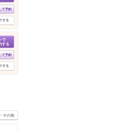
して予約
クする
ンで
約する
して予約
クする
・その他