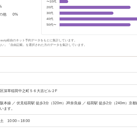
〜10代
%
20代
30代
の他
0
%
40代
50代〜
Beauty経由のネット予約データをもとに集計しています。
ない」「自由記載」を選択された方のデータを集計しています。
区深草稲荷中之町５６大吉ビル２F
本線 ／ 伏見稲荷駅 徒歩3分（320m）JR奈良線 ／ 稲荷駅 徒歩2分（240m）京
ざいます。
 10:00～18:00