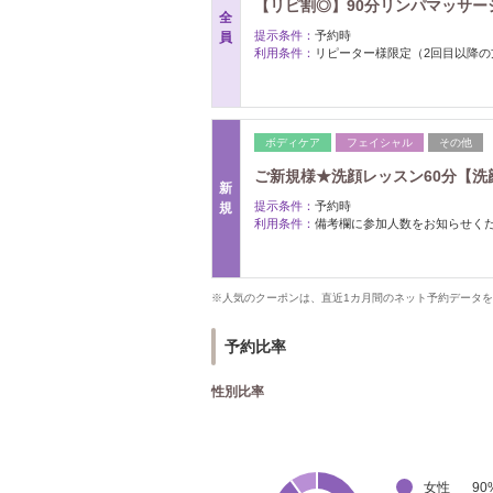
【リピ割◎】90分リンパマッサージ
全
提示条件：
予約時
員
利用条件：
リピーター様限定（2回目以降の
ボディケア
フェイシャル
その他
ご新規様★洗顔レッスン60分【洗顔
新
提示条件：
予約時
規
利用条件：
備考欄に参加人数をお知らせく
※人気のクーポンは、直近1カ月間のネット予約データ
予約比率
性別比率
女性
90