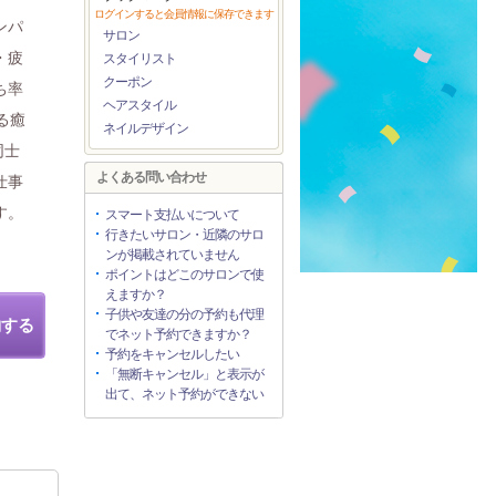
ログインすると会員情報に保存できます
ンパ
サロン
・疲
スタイリスト
クーポン
ち率
ヘアスタイル
る癒
ネイルデザイン
同士
よくある問い合わせ
仕事
す。
スマート支払いについて
行きたいサロン・近隣のサロ
ンが掲載されていません
ポイントはどこのサロンで使
えますか？
子供や友達の分の予約も代理
約する
でネット予約できますか？
予約をキャンセルしたい
「無断キャンセル」と表示が
出て、ネット予約ができない