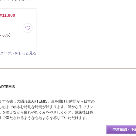
¥11,800
イシャル】
クーポンをもっと見る
TEMIS
する癒しの隠れ家ARTEMIS。扉を開けた瞬間から日常の
し心までゆるむ特別な時間が始まります。温かな手でリン
りを整えながら疲れやむくみをやさしくケア。施術後は身
まで満たされるような心地よさを感じていただけます。
空席確認・予