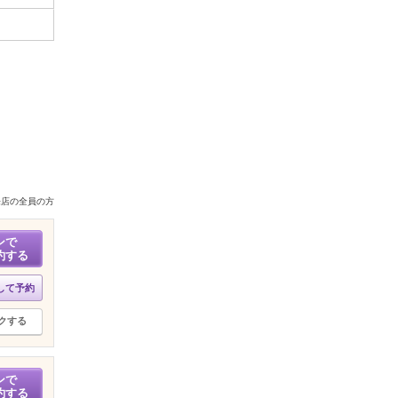
来店の全員の方
ンで
約する
して予約
クする
ンで
約する