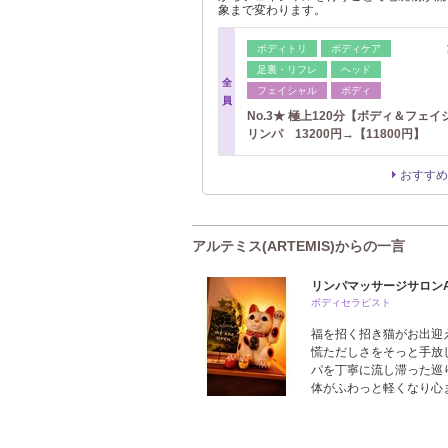
象まで変わります。
ボディトリ
ボディケア
足裏・リフレ
ヘッド
全
フェイシャル
ボディ
員
No.3★ 極上120分【ボディ＆フェ
リンパ 13200円→【11800円】
おすすめ
アルテミス(ARTEMIS)からの一言
リンパマッサージサロンAR
ボディセラピスト
福を招く招き猫がお出迎え
慌ただしさをそっと手放
パを丁寧に流し滞った巡
体がふわっと軽くなり心