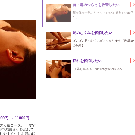
首・肩のつらさを改善したい
顔☆体☆一気にリセット120分♪通常13200円 →
0円
足のむくみを解消したい
ぱんぱん足のむくみがスッキリ★彡【代謝UP 
の眠り】
疲れを解消したい
寝落ち率90％ 気づけば深い眠りへ。。。
円 → 11800円
大人気コース。一度で
背中の詰まりを流して
れやすくなりお顔の印