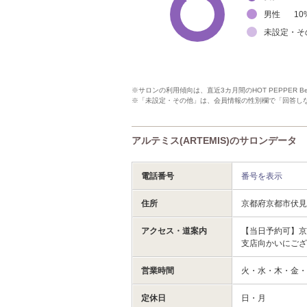
男性
10
未設定・そ
※サロンの利用傾向は、直近3カ月間のHOT PEPPER 
※「未設定・その他」は、会員情報の性別欄で「回答し
アルテミス(ARTEMIS)のサロンデータ
電話番号
番号を表示
住所
京都府京都市伏見
アクセス・道案内
【当日予約可】京阪
支店向かいにご
営業時間
火・水・木・金・土
定休日
日・月