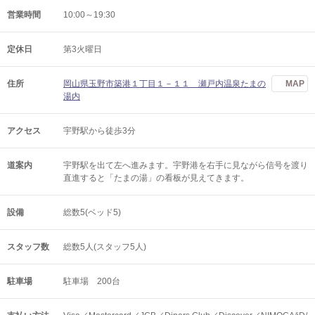
営業時間
10:00～19:30
定休日
第3火曜日
住所
岡山県玉野市築港１丁目１－１１ 瀬戸内温泉たまの
MAP
湯内
アクセス
宇野駅から徒歩3分
道案内
宇野駅を出て左へ進みます。宇野港を右手に見ながら信号を渡り
直進すると「たまの湯」の看板が見えてきます。
設備
総数5(ベッド5)
スタッフ数
総数5人(スタッフ5人)
駐車場
駐車場 200台