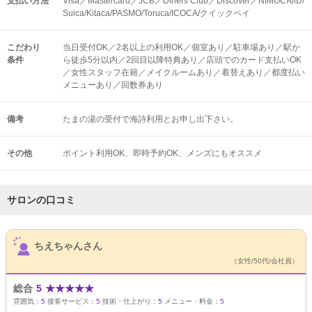
支払い方法
Visa／Mastercard／JCB／Diners Club／Discover／NIMOCA/iD/
Suica/Kitaca/PASMO/Toruca/ICOCA/クイックペイ
こだわり
当日受付OK／2名以上の利用OK／個室あり／駐車場あり／駅か
条件
ら徒歩5分以内／2回目以降特典あり／店頭でのカード支払いOK
／女性スタッフ在籍／メイクルームあり／着替えあり／都度払い
メニューあり／回数券あり
備考
たまの湯の受付で海詩利用とお申し出下さい。
その他
ポイント利用OK
即時予約OK
メンズにもオススメ
サロンの口コミ
サロンPick Up
ちえちゃんさん
（女性/50代/会社員）
総合
5
★
★
★
★
★
雰囲気：
5
接客サービス：
5
技術・仕上がり：
5
メニュー・料金：
5