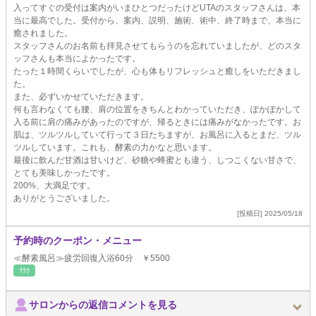
入ってすぐの受付は案内がいまひとつだったけどUTAのスタッフさんは、本
当に最高でした。受付から、案内、説明、施術、術中、終了時まで、本当に
癒されました。
スタッフさんのお名前も拝見させてもらうのを忘れていましたが、どのスタ
ッフさんも本当によかったです。
たった１時間くらいでしたが、心も体もリフレッシュと癒しをいただきまし
た。
また、必ずいかせていただきます。
何も言わなくても腰、肩の位置をきちんとわかっていただき、ぽかぽかして
入る前に肩の痛みがあったのですが、帰るときには痛みがなかったです。お
肌は、ツルツルしていて行って３日たちますが、お風呂に入るとまだ、ツル
ツルしています。これも、酵素の力かなと思います。
最後に飲んだ甘酒は甘いけど、砂糖や蜂蜜とも違う、しつこくない甘さで、
とても美味しかったです。
200%、大満足です。
ありがとうございました。
[投稿日] 2025/05/18
予約時のクーポン・メニュー
≪酵素風呂≫疲労回復入浴60分 ￥5500
ﾘﾗｸ
サロンからの返信コメントを見る