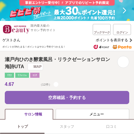
国内最大級の
サロン予約サイト
ブックマーク
ログイン
ゲストさん
ポイントを表示する
ポイントが1%たまる！
ポイントはサロン予約でつかえる！
瀬戸内ひのき酵素風呂・リラクゼーションサロン
海詩UTA
MAP
ﾘﾗｸ
ﾘﾌﾚｯｼｭ
ｴｽﾃ
4.67
（12件）
空席確認・予約する
メニュー
サロン情報
トップ
スタッフ
口コミ