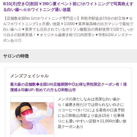
8/10(月)空き◎]初回￥390◇夏イベント前に!ホワイトニングで写真映えす
る白い歯へ☆ホワイトニング通い放題
【店舗数全国No.1のホワイトニング専門店☆】和歌市駅徒歩15分の好立地▼セ
ルフホワイトニング1ヵ月通い放題￥11000▼業界最高峰の出力マシンで最短で
白い歯へ☆▼業界でも注目されているポリリン酸配合の商材使用で1回でしっか
り白さの効果実感！▼オリジナル歯磨き粉で口内管理☆▼学割U24/メンズクー
ポンあり◎
サロンの特徴
メンズフェイシャル
最大級の店舗数◆全国100店舗展開中◎お得な男性限定クーポン有！清
潔感＆印象UP♪初めての方も◎和歌山市
メンズの身だしなみは清潔な白い歯か
ら！歯磨き粉だけでは得られない白さに
☆コーヒー/タバコによる着色や口臭予防
にも◎和歌山市駅より徒歩15分！仕事帰
りにも通いやすい♪定額￥11,000の通い放
題クーポンあり