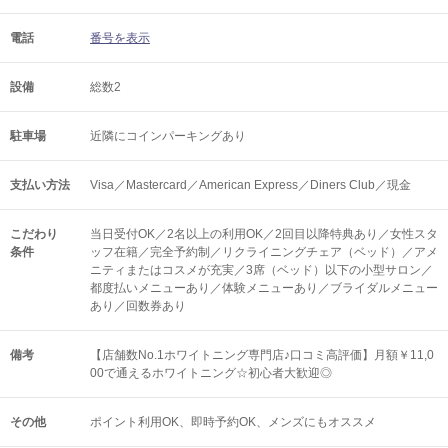
電話
番号を表示
設備
総数2
駐車場
近隣にコインパーキングあり
支払い方法
Visa／Mastercard／American Express／Diners Club／現金
こだわり
当日受付OK／2名以上の利用OK／2回目以降特典あり／女性スタ
条件
ッフ在籍／完全予約制／リクライニングチェア（ベッド）／アメ
ニティまたはコスメが充実／3席（ベッド）以下の小型サロン／
都度払いメニューあり／体験メニューあり／ブライダルメニュー
あり／回数券あり
備考
【店舗数No.1ホワイトニング専門店♪口コミ高評価】月額￥11,0
00で通えるホワイトニング☆初心者大歓迎◎
その他
ポイント利用OK
即時予約OK
メンズにもオススメ