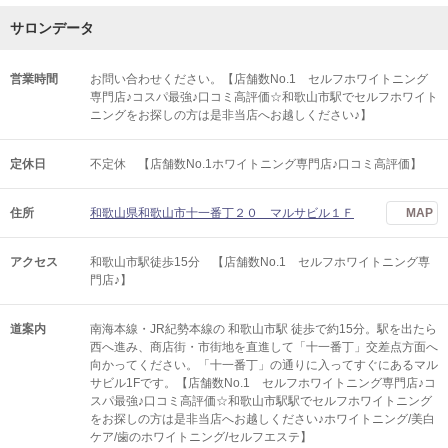
サロンデータ
営業時間
お問い合わせください。【店舗数No.1 セルフホワイトニング
専門店♪コスパ最強♪口コミ高評価☆和歌山市駅でセルフホワイト
ニングをお探しの方は是非当店へお越しください♪】
定休日
不定休 【店舗数No.1ホワイトニング専門店♪口コミ高評価】
住所
和歌山県和歌山市十一番丁２０ マルサビル１Ｆ
MAP
アクセス
和歌山市駅徒歩15分 【店舗数No.1 セルフホワイトニング専
門店♪】
道案内
南海本線・JR紀勢本線の 和歌山市駅 徒歩で約15分。駅を出たら
西へ進み、商店街・市街地を直進して「十一番丁」交差点方面へ
向かってください。「十一番丁」の通りに入ってすぐにあるマル
サビル1Fです。【店舗数No.1 セルフホワイトニング専門店♪コ
スパ最強♪口コミ高評価☆和歌山市駅駅でセルフホワイトニング
をお探しの方は是非当店へお越しください♪ホワイトニング/美白
ケア/歯のホワイトニング/セルフエステ】