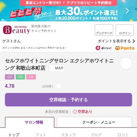
国内最大級の
サロン予約サイト
ブックマーク
ログイン
ゲストさん
ポイントを表示する
ポイントが1%たまる！
ポイントはサロン予約でつかえる！
セルフホワイトニングサロン エクシアホワイトニ
ング 和歌山本町店
MAP
ｴｽﾃ
ﾘﾗｸ
ﾈｲﾙ
4.78
（170件）
空席確認・予約する
空席あり
本日の空席状況：
◯
クーポン・メニュー
サロン情報
トップ
フォト
スタッフ
ブログ
口コミ