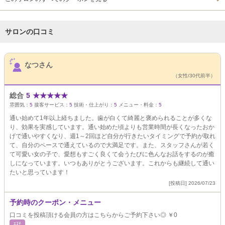
サロンの口コミ
サロンPick Up
なつさん
（女性/30代前半）
総合
5
★
★
★
★
★
雰囲気：
5
接客サービス：
5
技術・仕上がり：
5
メニュー・料金：
5
通い始めて1年以上経ちました。歯が白くて綺麗と褒められることが多くな
り、効果を実感しています。通い始めた頃よりも営業時間が長くなったおか
げで通いやすくなり、週1～2回ほど自分が行きたいタイミングで予約が取れ
て、自分のペースで通えているので大満足です。また、スタッフさんが若く
て可愛い女の子で、愛想もすごく良くて会うたびに色んなお話をするのが癒
しになっています。いつもありがとうございます。これからも継続して通い
たいと思っています！
[投稿日] 2026/07/23
予約時のクーポン・メニュー
口コミを投稿頂ける会員の方はこちらからご予約下さい◎ ￥0
ｴｽﾃ