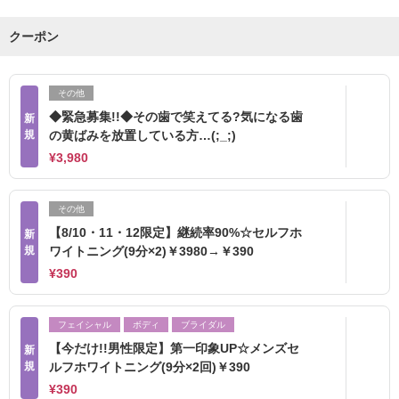
クーポン
その他
◆緊急募集!!◆その歯で笑えてる?気になる歯
新
規
の黄ばみを放置している方…(;_;)
¥3,980
その他
【8/10・11・12限定】継続率90%☆セルフホ
新
規
ワイトニング(9分×2)￥3980→￥390
¥390
フェイシャル
ボディ
ブライダル
【今だけ!!男性限定】第一印象UP☆メンズセ
新
規
ルフホワイトニング(9分×2回)￥390
¥390