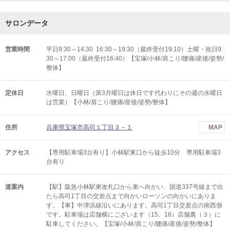
サロンデータ
営業時間
平日9:30～14:30 16:30～19:30（最終受付19:10）土曜・祝日9:
30～17:00（最終受付16:40）【宝塚/小林/肩こり/腰痛/産後/姿勢/
整体】
定休日
水曜日、日曜日（第3月曜日は休日です代わりにその週の水曜日
は営業）【小林/肩こり/腰痛/産後/姿勢/整体】
住所
兵庫県宝塚市高司１丁目３－１
MAP
アクセス
【専用駐車場3台有り】小林駅東口から徒歩10分 専用駐車場3
台有り
道案内
【駅】阪急小林駅東改札口から東へ向かい、国道337号線まで出
たら高司1丁目の交差点まで向かいローソンの向かいにありま
す。【車】中津浜線沿いにあります。高司1丁目交差点の南西側
です。駐車場は店舗横にございます（15、16）店舗裏（３）に
駐車してください。【宝塚/小林/肩こり/腰痛/産後/姿勢/整体】