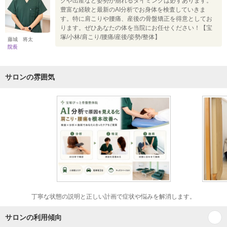
クや出産など姿勢が崩れるタイミングは必ずあります。
豊富な経験と最新のAI分析でお身体を検査していきま
す。特に肩こりや腰痛、産後の骨盤矯正を得意としてお
ります。ぜひあなたの体を当院にお任せください！【宝
塚/小林/肩こり/腰痛/産後/姿勢/整体】
藤城 将太
院長
サロンの雰囲気
丁寧な状態の説明と正しい計画で症状や悩みを解消します。
サロンの利用傾向