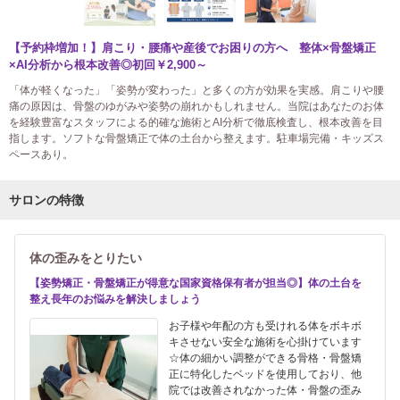
【予約枠増加！】肩こり・腰痛や産後でお困りの方へ 整体×骨盤矯正
×AI分析から根本改善◎初回￥2,900～
「体が軽くなった」「姿勢が変わった」と多くの方が効果を実感。肩こりや腰
痛の原因は、骨盤のゆがみや姿勢の崩れかもしれません。当院はあなたのお体
を経験豊富なスタッフによる的確な施術とAI分析で徹底検査し、根本改善を目
指します。ソフトな骨盤矯正で体の土台から整えます。駐車場完備・キッズス
ペースあり。
サロンの特徴
体の歪みをとりたい
【姿勢矯正・骨盤矯正が得意な国家資格保有者が担当◎】体の土台を
整え長年のお悩みを解決しましょう
お子様や年配の方も受けれる体をボキボ
キさせない安全な施術を心掛けています
☆体の細かい調整ができる骨格・骨盤矯
正に特化したベッドを使用しており、他
院では改善されなかった体・骨盤の歪み