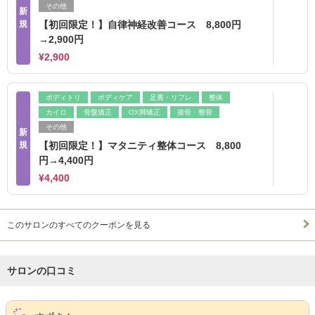
その他
新
規
【初回限定！】自律神経改善コース 8,800円
→2,900円
¥2,900
ボディトリ
ボディケア
足裏・リフレ
整体
カイロ
骨盤矯正
OX脚矯正
接骨・整骨
その他
新
規
【初回限定！】マタニティ整体コース 8,800
円→4,400円
¥4,400
このサロンのすべてのクーポンを見る
サロンの口コミ
サロンPick Up