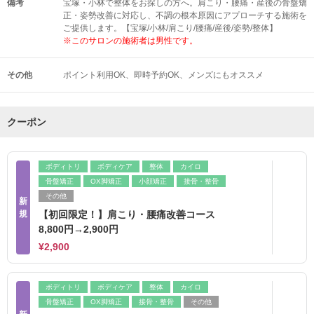
備考
宝塚・小林で整体をお探しの方へ。肩こり・腰痛・産後の骨盤矯
正・姿勢改善に対応し、不調の根本原因にアプローチする施術を
ご提供します。【宝塚/小林/肩こり/腰痛/産後/姿勢/整体】
※このサロンの施術者は男性です。
その他
ポイント利用OK
即時予約OK
メンズにもオススメ
クーポン
ボディトリ
ボディケア
整体
カイロ
骨盤矯正
OX脚矯正
小顔矯正
接骨・整骨
その他
新
規
【初回限定！】肩こり・腰痛改善コース
8,800円→2,900円
¥2,900
ボディトリ
ボディケア
整体
カイロ
骨盤矯正
OX脚矯正
接骨・整骨
その他