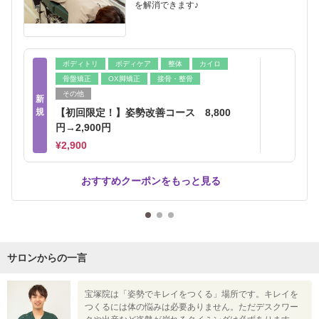
を解消できます♪
ボディトリ
ボディケア
整体
カイロ
骨盤矯正
OX脚矯正
接骨・整骨
その他
新
規
【初回限定！】姿勢改善コース 8,800
円→2,900円
¥2,900
おすすめクーポンをもっと見る
サロンからの一言
宝塚院は「姿勢でキレイをつくる」場所です。キレイを
つくるには体の悩みは必要ありません。ただデスクワー