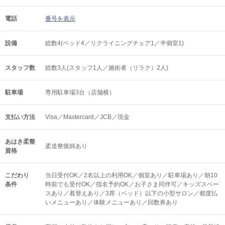
電話
番号を表示
設備
総数4(ベッド4／リクライニングチェア1／半個室1)
スタッフ数
総数3人(スタッフ1人／施術者（リラク）2人)
駐車場
専用駐車場3台（店舗横）
支払い方法
Visa／Mastercard／JCB／現金
あはき柔整
柔道整復師あり
資格
こだわり
当日受付OK／2名以上の利用OK／個室あり／駐車場あり／朝10
条件
時前でも受付OK／指名予約OK／お子さま同伴可／キッズスペー
スあり／着替えあり／3席（ベッド）以下の小型サロン／都度払
いメニューあり／体験メニューあり／回数券あり