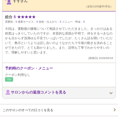
すずさん
（女性/10代後半/学生）
総合
5
★
★
★
★
★
雰囲気：
5
接客サービス：
5
技術・仕上がり：
5
メニュー・料金：
5
今回は、運動後の腰痛について相談させていただきました。きっかけはある
程度はっきりしていたのですが、本質的な原因が不明で、何をするべきなの
かも分からず浅薄ゆえ不安でいっぱいでしたが、たくさん話を聞いていただ
いて、教示というよりは話し合いのようなかたちで今後の動きを決めること
ができたので、とても助かりました。また、説明も丁寧でわかりやすいの
で、理解しやすいと思います。
[投稿日] 2026/06/18
予約時のクーポン・メニュー
クーポン利用なし
ﾘﾗｸ
サロンからの返信コメントを見る
このサロンのすべての口コミを見る