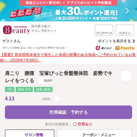
国内最大級の
サロン予約サイト
ブックマーク
ログイン
ゲストさん
ポイントを表示する
ポイントが1%たまる！
ポイントはサロン予約でつかえる！
【重要】熊本県熊本地方で発生した地震の影響のある地域へご予約されているお客
様へ（2026年7月28日）
肩こり 腰痛 宝塚ぴっと骨盤整体院 姿勢でキ
レイをつくる
MAP
ﾘﾗｸ
整体･ｶｲﾛ
接骨･整骨
4.13
（29件）
空席確認・予約する
空席あり
本日の空席状況：
◯
クーポン・メニュー
サロン情報