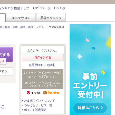
ョンサロン検索トップ
マイページ
ヘルプ
ン
エステサロン
美容クリニック
ロン梅田・京橋・福島・本町トップ
>
リコア鍼灸接骨
ようこそ、ゲストさん。
約する
ログインする
あり
会員登録する（無料）
クする
ホットペッパービューティーなら
1%
ポイントが
たまる！
ためたポイントをつかっておとく
にサロンをネット予約！
たまるポイントについて
つかえるサービス一覧
肩こ
ポイント設定変更