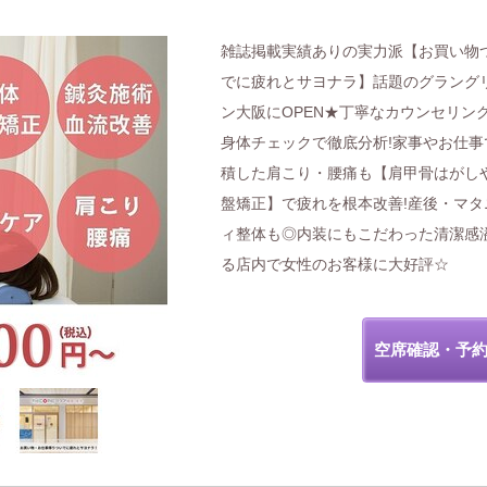
雑誌掲載実績ありの実力派【お買い物
でに疲れとサヨナラ】話題のグラング
ン大阪にOPEN★丁寧なカウンセリン
身体チェックで徹底分析!家事やお仕事
積した肩こり・腰痛も【肩甲骨はがし
盤矯正】で疲れを根本改善!産後・マタ
ィ整体も◎内装にもこだわった清潔感
る店内で女性のお客様に大好評☆
空席確認・予