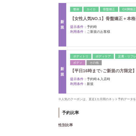
整体
カイロ
骨盤矯正
OX脚矯正
【女性人気NO.1】骨盤矯正＋本格
新
提示条件：
予約時
規
利用条件：
ご新規のお客様
ボディトリ
ボディケア
足裏・リフ
ボディ
その他
新
【平日16時まで♪ご新規の方限定】骨
規
提示条件：
予約時＆入店時
利用条件：
新規
※人気のクーポンは、直近1カ月間のネット予約データ
予約比率
性別比率