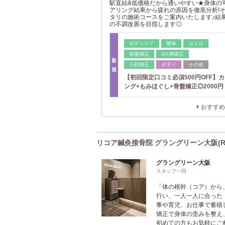
駅直結&低価格だから通いやすい★身体の
アリング結果から疲れの原因を徹底分析!
タリの施術コースをご案内いたします♪結
の不調改善を目指します◎
ボディケア
整体
カイロ
骨盤矯正
OX脚矯正
新
小顔矯正
ボディ
その他
規
【初回限定口コミ必須500円OFF】
ング+もみほぐし+骨盤矯正◎2000円
おすすめ
リコア鍼灸接骨院 グラングリーン大阪(R
グラングリーン大阪
スタッフ一同
「体の根幹（コア）から
行い、一人一人に合った
事や育児、お仕事で蓄積
矯正で身体の歪みを整え
初めての方もお気軽にご