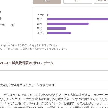
%
〜10代
%
20代
30代
の他
0
%
40代
50代〜
Beauty経由のネット予約データをもとに集計しています。
ない」「自由記載」を選択された方のデータを集計しています。
eCORE鍼灸接骨院)のサロンデータ
大深町5番54号グラングリーン大阪南館2F
口」からは改札口を出て右にお進みいただきイノゲート大阪に上がるエスカレーター
進むとグラングリーン大阪南館連絡通路があり建物に入ってすぐ右側に進んでいただ
JR「うめきた地下口」からは、グラングリーン大阪南館2Fまでお上がり下さい。
ております。迷われた場合はお気軽にお電話ください。※梅田院とお間違えないよう