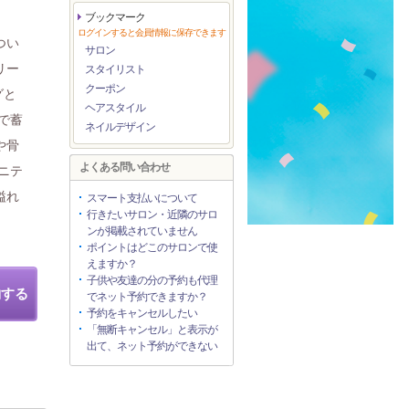
ブックマーク
ログインすると会員情報に保存できます
つい
サロン
リー
スタイリスト
クーポン
グと
ヘアスタイル
で蓄
ネイルデザイン
や骨
よくある問い合わせ
ニテ
溢れ
スマート支払いについて
行きたいサロン・近隣のサロ
ンが掲載されていません
ポイントはどこのサロンで使
えますか？
子供や友達の分の予約も代理
約する
でネット予約できますか？
予約をキャンセルしたい
「無断キャンセル」と表示が
出て、ネット予約ができない