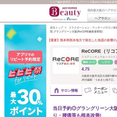
リコア鍼灸接骨院 グラングリーン大阪(ReCORE鍼灸接骨
国内最大級のヘアサロ
ヘアサロン
総合トップ
>
リラクゼーション・マッサージサロン検
院 グラングリーン大阪(ReCORE鍼灸接骨院)
【重要】熊本県熊本地方で発生した地震の影響のあ
ReCORE（リ
リコアシンキュウセッコツイ
4.75
（3
大阪府大阪市北区大深町5番5
JR大阪駅「うめきた地下口」
クーポン
サロン情報
メニュー
当日予約◎グラングリーン大阪
り・腰痛等も根本改善!