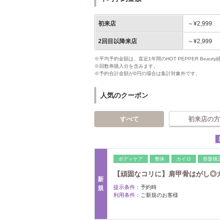
初来店
～¥2,999
2回目以降来店
～¥2,999
※平均予約金額は、直近1年間のHOT PEPPER Bea
※回数券購入分を含みます。
※予約合計金額が0円の場合は集計対象外です。
人気のクーポン
すべて
初来店の方
ボディケア
整体
カイロ
骨盤矯
【頑固なコリに】肩甲骨はがし◎ガ
新
提示条件：
予約時
規
利用条件：
ご新規のお客様