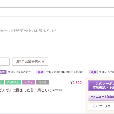
uty経由のネット予約時データをもとに集計しています。
2回目以降来店の方
新規
サロンに初来店の方
再来
サロンに2回目以降にご来店の方
全員
サロンにご
¥2,500
正
OX脚矯正
ボディ
その他
このクーポ
空席確認・予
チガチに固まった首・肩こりに￥2500
メニューを追加
ブックマー