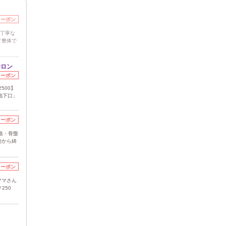
クーポン
★丁寧な
ド整体で
サロン
クーポン
500】
地下口」
クーポン
格・骨盤
勢から綺
クーポン
ママさん
250