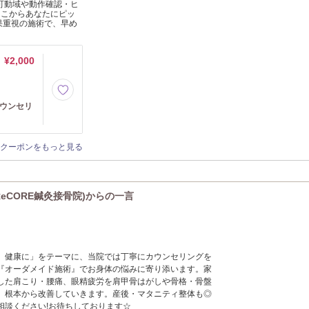
可動域や動作確認・ヒ
そこからあなたにピッ
果重視の施術で、早め
¥2,000
カウンセリ
クーポンをもっと見る
eCORE鍼灸接骨院)からの一言
、健康に」をテーマに、当院では丁寧にカウンセリングを
『オーダメイド施術』でお身体の悩みに寄り添います。家
した肩こり・腰痛、眼精疲労を肩甲骨はがしや骨格・骨盤
、根本から改善していきます。産後・マタニティ整体も◎
相談ください!お待ちしております☆