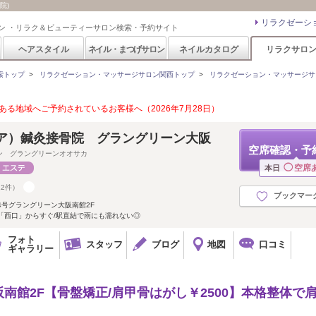
院)
リラクゼーシ
ン ・リラク＆ビューティーサロン検索・予約サイト
ヘアスタイル
ネイル・まつげサロン
ネイルカタログ
リラクサロ
索トップ
>
リラクゼーション・マッサージサロン関西トップ
>
リラクゼーション・マッサージサ
る地域へご予約されているお客様へ（2026年7月28日）
コア）鍼灸接骨院 グラングリーン大阪
空席確認・予
ン グラングリーンオオサカ
◯
空席
本日
12件）
ブックマー
4号グラングリーン大阪南館2F
「西口」からすぐ/駅直結で雨にも濡れない◎
フォト
スタッフ
ブログ
地図
口コミ
ギャラリー
南館2F【骨盤矯正/肩甲骨はがし￥2500】本格整体で