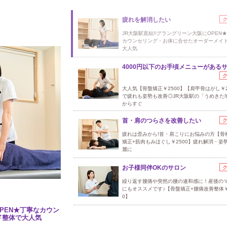
疲れを解消したい
JR大阪駅直結!!グラングリーン大阪にOPEN
カウンセリング・お体に合せたオーダーメイ
大人気
4000円以下のお手頃メニューがある
大人気【骨盤矯正￥2500】【肩甲骨はがし￥2
で疲れも姿勢も改善◎JR大阪駅の「うめきた
からすぐ
首・肩のつらさを改善したい
疲れは歪みから!首・肩こりにお悩みの方【骨
矯正+筋肉もみほぐし￥2500】疲れ解消・姿
麗に
お子様同伴OKのサロン
繰り返す腰痛や突然の腰の違和感に！産後の
にもオススメです♪【骨盤矯正+腰痛改善整体￥
0】
OPEN★丁寧なカウン
ド整体で大人気