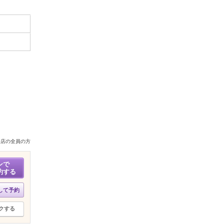
来店の全員の方
ンで
約する
して予約
クする