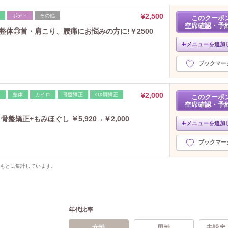
¥2,500
ボディ
その他
このクーポ
空席確認・予
整体◎首・肩こり、腰痛にお悩みの方に!￥2500
メニューを追加
ブックマー
¥2,000
レ
整体
カイロ
骨盤矯正
OX脚矯正
このクーポ
空席確認・予
盤矯正+もみほぐし ￥5,920→￥2,000
メニューを追加
ブックマー
をもとに集計しています。
年代比率
女性
男性
未設定