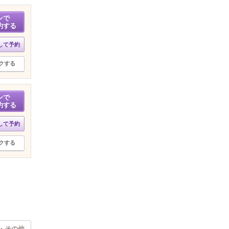
ンで
約する
して予約
クする
ンで
約する
して予約
クする
・その他