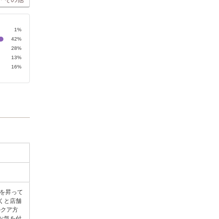
1%
42%
28%
13%
16%
を昇って
くと店舗
ルクア方
お気を付