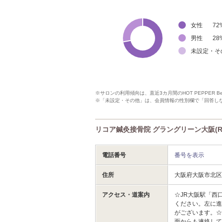
女性
72
男性
28
未設定・そ
※サロンの利用傾向は、直近3カ月間のHOT PEPPER 
※「未設定・その他」は、会員情報の性別欄で「回答し
リコア鍼灸接骨院 グラングリーン大阪(R
電話番号
番号を表示
住所
大阪府大阪市北区
アクセス・道案内
☆JR大阪駅「西
ください。左に
がございます。☆
面からも連絡し