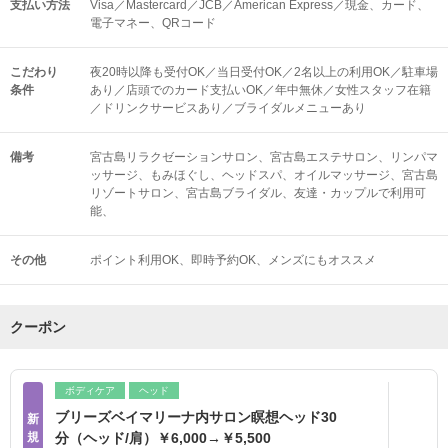
支払い方法
Visa／Mastercard／JCB／American Express／現金、カード、
電子マネー、QRコード
こだわり
夜20時以降も受付OK／当日受付OK／2名以上の利用OK／駐車場
条件
あり／店頭でのカード支払いOK／年中無休／女性スタッフ在籍
／ドリンクサービスあり／ブライダルメニューあり
備考
宮古島リラクゼーションサロン、宮古島エステサロン、リンパマ
ッサージ、もみほぐし、ヘッドスパ、オイルマッサージ、宮古島
リゾートサロン、宮古島ブライダル、友達・カップルで利用可
能、
その他
ポイント利用OK
即時予約OK
メンズにもオススメ
クーポン
ボディケア
ヘッド
ブリーズベイマリーナ内サロン瞑想ヘッド30
新
規
分（ヘッド/肩）￥6,000→￥5,500