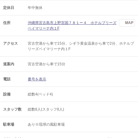
定休日
年中無休
住所
沖縄県宮古島市上野宮国７８１ー４ ホテルブリーズ
MAP
ベイマリーナ内１F
アクセス
宮古空港から車で15分、シギラ黄金温泉から車で2分、ホテルブ
リーズベイマリーナ内１F
道案内
宮古空港から車で15分
電話
番号を表示
設備
総数4(ベッド4)
スタッフ数
総数8人(スタッフ8人)
駐車場
あり※琉球の風駐車場