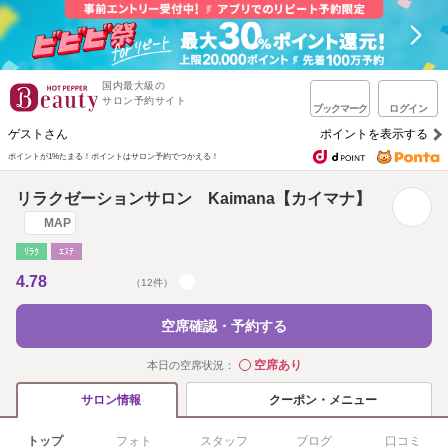
国内最大級の
サロン予約サイト
ブックマーク
ログイン
ゲストさん
ポイントを表示する
ポイントが1%たまる！
ポイントはサロン予約でつかえる！
リラクゼーションサロン Kaimana【カイマナ】
MAP
ﾘﾗｸ
ｴｽﾃ
4.78
（12件）
空席確認・予約する
空席あり
本日の空席状況：
◯
クーポン・メニュー
サロン情報
トップ
フォト
スタッフ
ブログ
口コミ