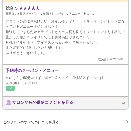
総合
5
★
★
★
★
★
雰囲気：
5
接客サービス：
5
技術・仕上がり：
5
メニュー・料金：
5
方言プランのゆさらびというオイルボディとヘッドマッサージがセットにな
っているメニューを受けました！
緊張していましたがセラピストさんの人柄も良くトリートメントも本格的で
重かった頭がスッキリして心も身体もほぐされました。
月桃オイルやホットアイマスクも良い香りで癒されました。
また定期的に願いしたいと思います。
ありがとうございました！
[投稿日] 2025/04/28
予約時のクーポン・メニュー
≪ゆさらび90分≫オイルボディ&ヘッド 月桃温アイマスク付
￥20,000→￥19,000
ﾘﾗｸ
サロンからの返信コメントを見る
このサロンのすべての口コミを見る