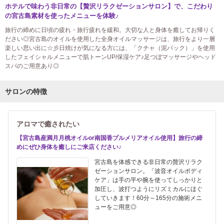
ホテルで味わう非日常の【贅沢リラクゼーションサロン】で、こだわり
の宮古島素材を使ったメニューを体験♪
旅行の締めに日頃の疲れ・旅行疲れを緩和。大切な人と身体を癒してお帰りく
ださい◎宮古島のオイルを使用した全身オイルマッサージは、旅行をより一層
楽しい思い出に☆彡日焼けが気になる方には、「クチャ（泥パック）」を使用
したフェイシャルメニューで肌トーンUP/保湿ケア♪足つぼマッサージやヘッド
スパのご用意あり◎
サロンの特徴
アロマで癒されたい
【宮古島産満月月桃オイルor南国香プルメリアオイル使用】旅行の締
めにぜひ身体を癒しにご来店ください♪
宮古島を体感できる非日常の贅沢リラク
ゼーションサロン。「波音オイルボディ
ケア」は手の平や腕を使ってしっかりと
加圧し、波打つようにリズミカルにほぐ
していきます！60分～165分の施術メニ
ューをご用意◎