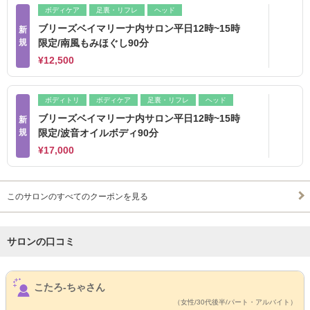
ボディケア
足裏・リフレ
ヘッド
ブリーズベイマリーナ内サロン平日12時~15時
新
規
限定/南風もみほぐし90分
¥12,500
ボディトリ
ボディケア
足裏・リフレ
ヘッド
ブリーズベイマリーナ内サロン平日12時~15時
新
規
限定/波音オイルボディ90分
¥17,000
このサロンのすべてのクーポンを見る
サロンの口コミ
サロンPick Up
こたろ-ちゃさん
（女性/30代後半/パート・アルバイト）