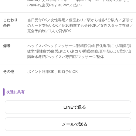
(PayPay,楽天Paｙ,auPAY,ｄ払い)
こだわり
当日受付OK／女性専用／個室あり／駅から徒歩5分以内／店頭で
条件
のカード支払いOK／朝10時前でも受付OK／女性スタッフ在籍／
完全予約制／1人で貸切OK
備考
ヘッドスパ/ヘッドマッサージ/眼精疲労/血行促進/首こり/頭痛/脳
疲労/慢性疲労/疲労/肩こり/肩コリ/睡眠/頭皮/更年期/ふけ/垂水/山
陽垂水/明石/ヘッドスパ専門店/マッサージ/整体
その他
ポイント利用OK
即時予約OK
友達に共有
LINEで送る
メールで送る