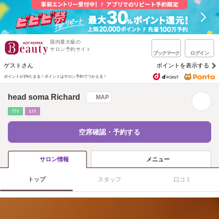
国内最大級の
サロン予約サイト
ブックマーク
ログイン
ゲストさん
ポイントを表示する
ポイントが1%たまる！
ポイントはサロン予約でつかえる！
head soma Richard
MAP
ﾘﾗｸ
ｴｽﾃ
空席確認・予約する
メニュー
サロン情報
トップ
スタッフ
口コミ