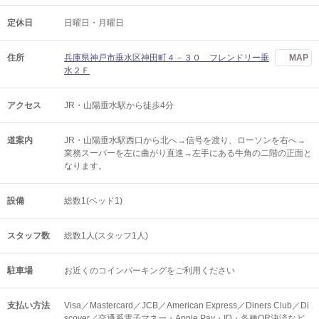
定休日
日曜日・月曜日
住所
兵庫県神戸市垂水区神田町４－３０ フレンドリー垂
MAP
水２Ｆ
アクセス
JR・山陽垂水駅から徒歩4分
道案内
JR・山陽垂水駅西口から北へ→信号を渡り、ローソンを右へ→
業務スーパーを左に曲がり直進→左手にある牛角の二階の正面と
なります。
設備
総数1(ベッド1)
スタッフ数
総数1人(スタッフ1人)
駐車場
お近くのコインパーキングをご利用ください
支払い方法
Visa／Mastercard／JCB／American Express／Diners Club／Di
scover／交通系電子マネー・Apple Pay・ID・各種QR決済など