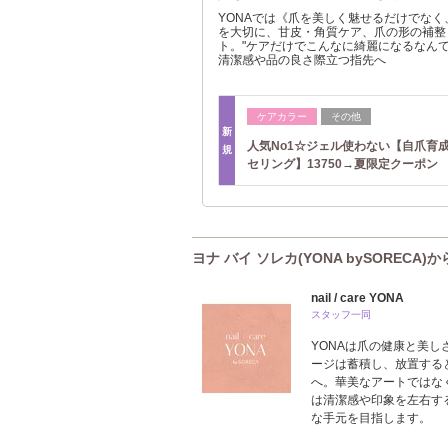
YONAでは《爪を美しく魅せるだけでな
を大切に、甘皮・角質ケア、爪の形の補整
ト。"ケアだけでこんなに綺麗になるなんて
清潔感や品の良さ際立つ指先へ
ケアカラー
その他
新
人気No1☆ジェル使わない【自爪育
規
セリング】13750→夏限定クーポン
ヨナ バイ ソレカ(YONA bySORECA)
nail / care YONA
スタッフ一同
YONAは爪の健康と美
ージは蓄積し、放置する
へ。華美なアートではな
は清潔感や印象を左右す
な手元を目指します。