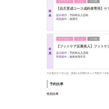
ケアカラー
ジェル
その他
【自爪育成コース成約者専用】ケ
再
提示条件：
予約時＆入店時
来
利用条件：
併用可
ケアカラー
フット
その他
【フットケア足裏美人】フットケア
全
提示条件：
予約時＆入店時
員
利用条件：
他券併用不可
※人気のクーポンは、直近1カ月間のネット予約データ
予約比率
性別比率