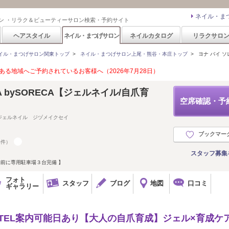
ネイル・ま
ン ・リラク＆ビューティーサロン検索・予約サイト
ヘアスタイル
ネイル・まつげサロン
ネイルカタログ
リラクサロ
イル・まつげサロン関東トップ
>
ネイル・まつげサロン上尾・熊谷・本庄トップ
>
ヨナ バイ ソレ
る地域へご予約されているお客様へ（2026年7月28日）
 YONA bySORECA【ジェルネイル/自爪育
空席確認・予
ジェルネイル ジヅメイクセイ
ブックマー
4件）
スタッフ募集
舗前に専用駐車場３台完備 】
フォト
スタッフ
ブログ
地図
口コミ
ギャラリー
もTEL案内可能日あり【大人の自爪育成】ジェル×育成ケ