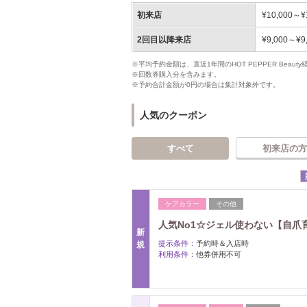
初来店
¥10,000～¥
2回目以降来店
¥9,000～¥9
※平均予約金額は、直近1年間のHOT PEPPER Bea
※回数券購入分を含みます。
※予約合計金額が0円の場合は集計対象外です。
人気のクーポン
すべて
初来店の方
ケアカラー
その他
人気No1☆ジェル使わない【自爪
新
提示条件：
予約時＆入店時
規
利用条件：
他券併用不可