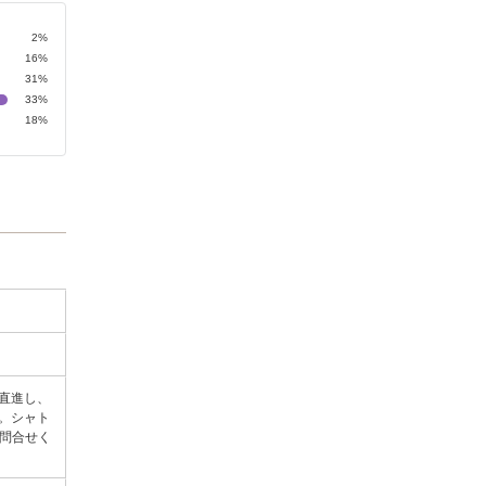
2%
16%
31%
33%
18%
ど直進し、
。シャト
問合せく