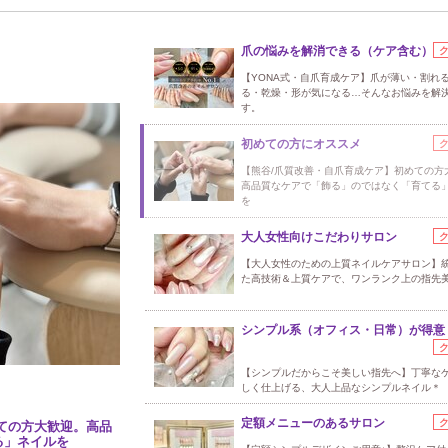
爪の悩みを解消できる（ケア含む）
【YONA式・自爪育成ケア】爪が薄い・割れ
る・乾燥・形が気になる…そんなお悩みを解
す。
初めての方にオススメ
【熊谷/爪質改善・自爪育成ケア】初めての方
高品質なケアで「飾る」のではなく「育てる
を
大人女性向けこだわりサロン
【大人女性のための上質ネイルケアサロン】
た高技術＆上質ケアで、ワンランク上の指先
シンプル系（オフィス・日常）が得意
【シンプルだからこそ美しい指先へ】丁寧な
しく仕上げる、大人上品なシンプルネイル＊
定額メニューのあるサロン
ての方大歓迎。高品
る」ネイルを