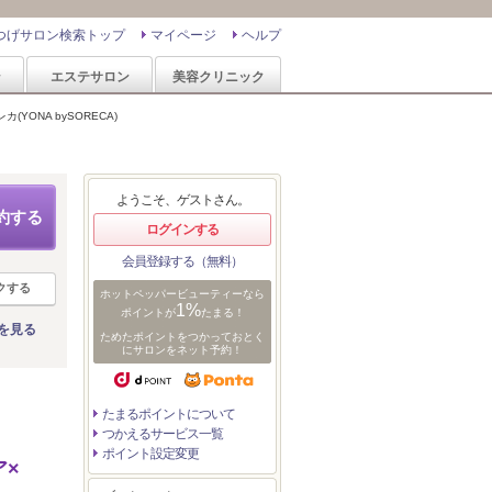
つげサロン検索トップ
マイページ
ヘルプ
ン
エステサロン
美容クリニック
カ(YONA bySORECA)
ようこそ、ゲストさん。
約する
ログインする
会員登録する（無料）
クする
ホットペッパービューティーなら
1%
ポイントが
たまる！
を見る
ためたポイントをつかっておとく
にサロンをネット予約！
たまるポイントについて
つかえるサービス一覧
ポイント設定変更
ア×