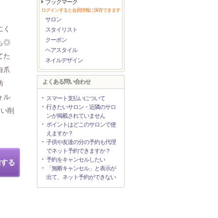
ブックマーク
ログインすると会員情報に保存できます
サロン
にく
スタイリスト
クーポン
も◎
ヘアスタイル
てた
ネイルデザイン
自爪
よくある問い合わせ
防
ォル
スマート支払いについて
行きたいサロン・近隣のサロ
ない削
ンが掲載されていません
ポイントはどこのサロンで使
えますか？
子供や友達の分の予約も代理
でネット予約できますか？
予約をキャンセルしたい
約する
「無断キャンセル」と表示が
出て、ネット予約ができない