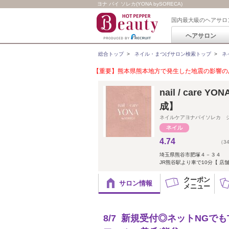
ヨナ バイ ソレカ(YONA bySORECA)
国内最大級のヘアサロ
ヘアサロン
総合トップ
>
ネイル・まつげサロン検索トップ
>
ネ
【重要】熊本県熊本地方で発生した地震の影響のあ
nail / care
成】
ネイルケアヨナバイソレカ 
4.74
（3
埼玉県熊谷市肥塚４－３４
JR熊谷駅より車で10分【 店
クーポン
サロン情報
メニュー
8/7 新規受付◎ネットNGで