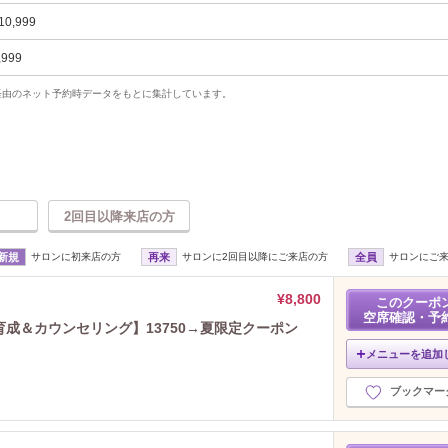
10,999
,999
uty経由のネット予約時データをもとに集計しています。
2回目以降来店の方
新規
サロンに初来店の方
再来
サロンに2回目以降にご来店の方
全員
サロンにご
¥8,800
このクーポ
空席確認・予
育成＆カウンセリング】13750→夏限定クーポン
メニューを追加
ブックマー