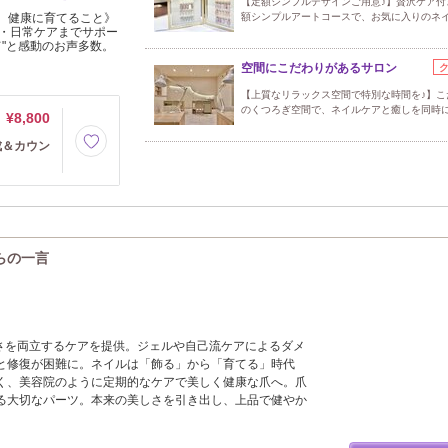
【定額シンプルデザインご用意♪】贅沢ケア付
く、健康に育てること》
額シンプルアートコースで、お気に入りのネ
・日常ケアまでサポー
"と感動のお声多数。
空間にこだわりがあるサロン
【上質なリラックス空間で特別な時間を♪】こ
のくつろぎ空間で、ネイルケアと癒しを同時
¥8,800
成＆カウン
からの一言
しさを両立するケアを提供。ジェルや自己流ケアによるダメ
と修復が困難に。ネイルは「飾る」から「育てる」時代
く、美容院のように定期的なケアで美しく健康な爪へ。爪
る大切なパーツ。本来の美しさを引き出し、上品で健やか