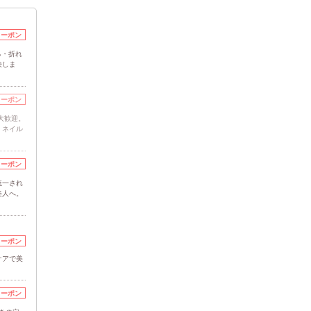
クーポン
る・折れ
決しま
クーポン
大歓迎。
」ネイル
クーポン
統一され
美人へ。
クーポン
ケアで美
クーポン