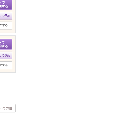
ンで
約する
して予約
クする
ンで
約する
して予約
クする
・その他