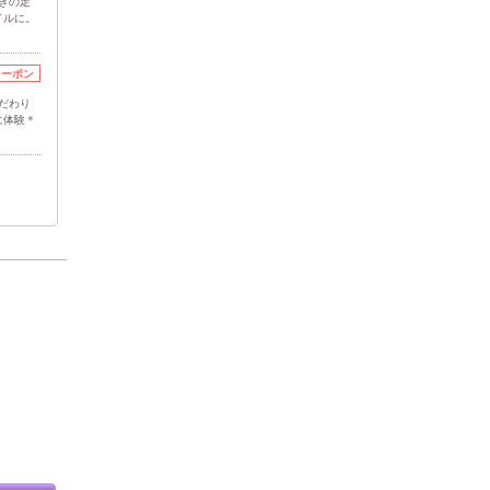
きの定
イルに。
クーポン
だわり
に体験＊