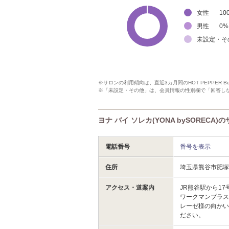
女性
10
男性
0
%
未設定・そ
※サロンの利用傾向は、直近3カ月間のHOT PEPPER 
※「未設定・その他」は、会員情報の性別欄で「回答し
ヨナ バイ ソレカ(YONA bySORECA
電話番号
番号を表示
住所
埼玉県熊谷市肥
アクセス・道案内
JR熊谷駅から1
ワークマンプラス
レーゼ様の向かい
ださい。