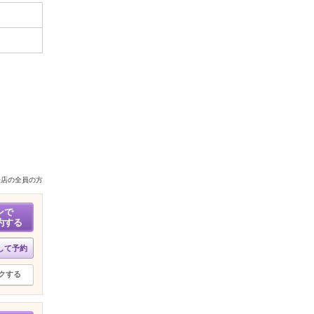
来店の全員の方
ンで
約する
して予約
クする