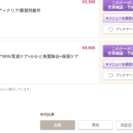
¥3,300
このクーポ
空席確認・予
ア＋クリア/新規対象外
メニューを追加
ブックマー
¥9,900
このクーポ
空席確認・予
SPA/育成ケア+かかと角質除去+保湿ケア
メニューを追加
ブックマー
をもとに集計しています。
年代比率
女性
男性
未設定