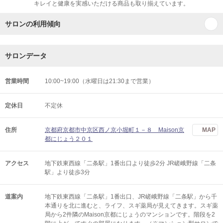
キレイと健康を実感いただける商品も取り揃えています。
サロンの利用傾向
サロンデータ
営業時間
10:00~19:00（水曜日は21:30まで営業）
定休日
不定休
住所
京都府京都市中京区西ノ京小堀町１－８ Maison京
MAP
都にじょう２０１
アクセス
地下鉄東西線「二条駅」1番出口より徒歩2分 JR嵯峨野線「二条
駅」より徒歩3分
道案内
地下鉄東西線「二条駅」1番出口、JR嵯峨野線「二条駅」から千
本通りを北に進むと、ライフ、スギ薬局が見えてきます。スギ薬
局から2件隣のMaison京都にじょうのマンションです。階段を2