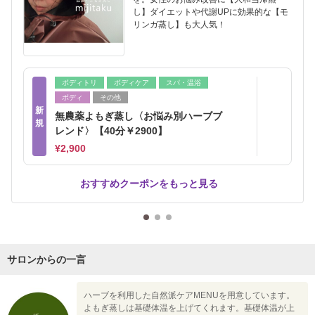
し】ダイエットや代謝UPに効果的な【モ
リンガ蒸し】も大人気！
ボディトリ
ボディケア
スパ・温浴
ボディ
その他
新
無農薬よもぎ蒸し〈お悩み別ハーブブ
規
レンド〉【40分￥2900】
¥2,900
おすすめクーポンをもっと見る
サロンからの一言
ハーブを利用した自然派ケアMENUを用意しています。
よもぎ蒸しは基礎体温を上げてくれます。基礎体温が上