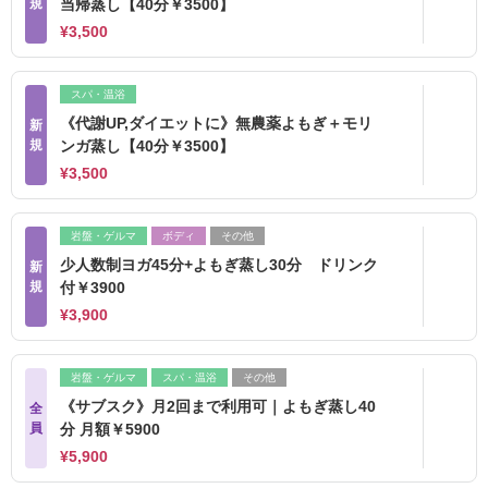
規
当帰蒸し【40分￥3500】
¥3,500
スパ・温浴
《代謝UP,ダイエットに》無農薬よもぎ＋モリ
新
規
ンガ蒸し【40分￥3500】
¥3,500
岩盤・ゲルマ
ボディ
その他
少人数制ヨガ45分+よもぎ蒸し30分 ドリンク
新
規
付￥3900
¥3,900
岩盤・ゲルマ
スパ・温浴
その他
《サブスク》月2回まで利用可｜よもぎ蒸し40
全
員
分 月額￥5900
¥5,900