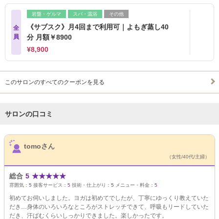
岩盤・ゲルマ
スパ・温浴
その他
《サブスク》月4回まで利用可｜よもぎ蒸し40
全
員
分 月額￥8900
¥8,900
このサロンのすべてのクーポンを見る
サロンの口コミ
サロンPick Up
tomoさん
（女性/40代/主婦）
総合
5
★
★
★
★
★
雰囲気：
5
接客サービス：
5
技術・仕上がり：
5
メニュー・料金：
5
初めてお伺いしました。ヨガは初めてでしたが、丁寧にゆっくり教えていた
だき…身体のいろいろなところがストレッチできて、呼吸もリードしていた
だき、汗ばむくらいしっかりできました。楽しかったです。