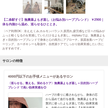
【二条駅すぐ】無農薬よもぎ蒸し（お悩み別ハーブブレンド） ￥2900｜
体を内側から温め、巡らせるひととき。
〈ペア利用OK〉冷え,むくみ,ホルモンバランス,肌荒れ,疲労感など日々の悩みが
ふっと軽くなるのを実感していただけるよもぎ蒸し。mijitakuでは、無農薬よも
ぎ＋目的別ハーブブレンドで身体と心の両方にアプローチ。肌質改善ハーブピ
ーリング、カーボキシーも取扱中。自然派ケアでしっかり効果実感したい方に
おすすめです。
サロンの特徴
4000円以下のお手頃メニューがあるサロン
〈巡らせる。整える。深めるケア〉無農薬よもぎ蒸し＋目的別ハーブ
ブレンド で高い効果実感を◎
ハーブの香りに癒されながら、身体の芯
から温めて血行を改善。無農薬よもぎを
贅沢に使ったよもぎ蒸しで高い効果実感
を。女性のお悩み改善に【大和当帰蒸