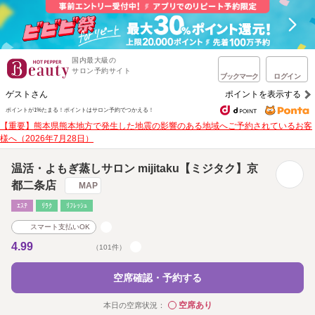
国内最大級の
サロン予約サイト
ブックマーク
ログイン
ゲストさん
ポイントを表示する
ポイントが1%たまる！
ポイントはサロン予約でつかえる！
【重要】熊本県熊本地方で発生した地震の影響のある地域へご予約されているお客
様へ（2026年7月28日）
温活・よもぎ蒸しサロン mijitaku【ミジタク】京
都二条店
MAP
ｴｽﾃ
ﾘﾗｸ
ﾘﾌﾚｯｼｭ
スマート支払いOK
4.99
（101件）
空席確認・予約する
空席あり
本日の空席状況：
◯