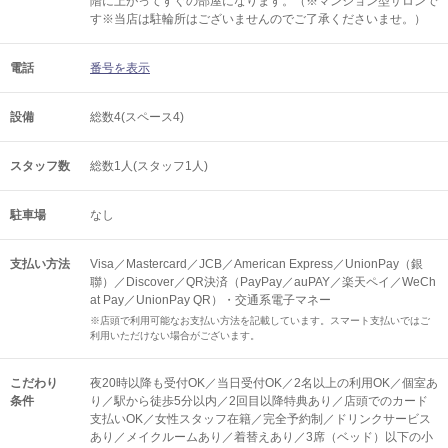
階に上がってすぐの部屋になります。（※マンション型サロンで
す※当店は駐輪所はございませんのでご了承くださいませ。）
電話
番号を表示
設備
総数4(スペース4)
スタッフ数
総数1人(スタッフ1人)
駐車場
なし
支払い方法
Visa／Mastercard／JCB／American Express／UnionPay（銀
聯）／Discover／QR決済（PayPay／auPAY／楽天ペイ／WeCh
at Pay／UnionPay QR）・交通系電子マネー
※店頭で利用可能なお支払い方法を記載しています。スマート支払いではご
利用いただけない場合がございます。
こだわり
夜20時以降も受付OK／当日受付OK／2名以上の利用OK／個室あ
条件
り／駅から徒歩5分以内／2回目以降特典あり／店頭でのカード
支払いOK／女性スタッフ在籍／完全予約制／ドリンクサービス
あり／メイクルームあり／着替えあり／3席（ベッド）以下の小