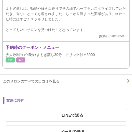
よもぎ蒸しは、効能や好きな香りでその場でハーブをカスタマイズしていた
だき、香りにとっても癒されました。しっかり温まった実感があり、終わっ
た時にはすごくスッキリしました。
とってもいいサロンを見つけた！と思っています。
[投稿日] 2026/05/15
予約時のクーポン・メニュー
少人数制ヨガ45分+よもぎ蒸し30分 ドリンク付￥3900
ﾘﾗｸ
ｴｽﾃ
このサロンのすべての口コミを見る
友達に共有
LINEで送る
メールで送る