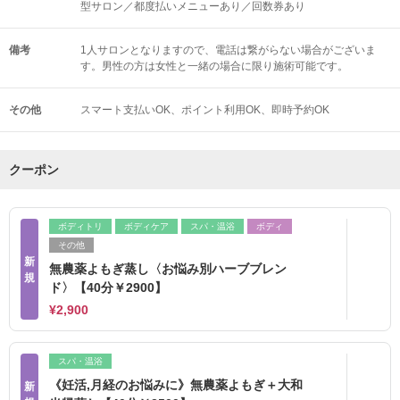
型サロン／都度払いメニューあり／回数券あり
備考
1人サロンとなりますので、電話は繋がらない場合がございま
す。男性の方は女性と一緒の場合に限り施術可能です。
その他
スマート支払いOK
ポイント利用OK
即時予約OK
クーポン
ボディトリ
ボディケア
スパ・温浴
ボディ
その他
新
無農薬よもぎ蒸し〈お悩み別ハーブブレン
規
ド〉【40分￥2900】
¥2,900
スパ・温浴
《妊活,月経のお悩みに》無農薬よもぎ＋大和
新