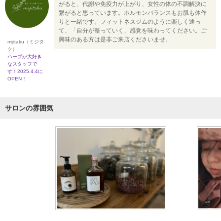
がると、代謝や免疫力が上がり、女性の体の不調解決に
繋がると思っています。ホルモンバランスもお肌も体作
りと一緒です。フィットネスジムのように楽しく通っ
て、「自分が整っていく」感覚を味わってください。ご
興味のある方は是非ご来店くださいませ。
mijitaku（ミジタ
ク）
ハーブが大好き
なスタッフで
す！2025.4.4に
OPEN！
サロンの雰囲気