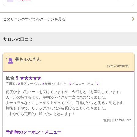
このサロンのすべてのクーポンを見る
サロンの口コミ
サロンPick Up
香ちゃんさん
（女性/30代前半）
総合
5
★
★
★
★
★
雰囲気：
5
接客サービス：
5
技術・仕上がり：
5
メニュー・料金：
5
何度かまつ毛パーマを受けていますが、今回もとても満足しています。
カールの持ちもよく、毎朝のメイクが本当に楽になりました。
ナチュラルなのにしっかり上がっていて、目元がパッと明るく見えます。
施術も丁寧で、リラックスしながら受けることができました。
これからも定期的に通いたいと思います！
[投稿日] 2025/04/15
予約時のクーポン・メニュー