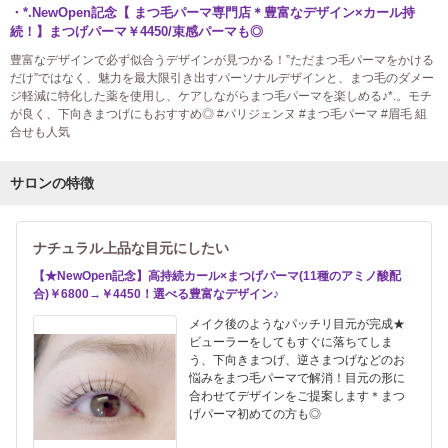
・*.NewOpen記念【 まつ毛パーマ専門店＊豊富なデザイン×カール持
続！】まつげパーマ￥4450/束感パーマも◎
豊富なデザインで必ず似合うデザインが見つかる！”ただまつ毛パーマをかける
だけ”ではなく、魅力を最大限引き出すパーソナルデザインと、まつ毛のダメー
ジ軽減に特化した薬を使用し、ケアしながらまつ毛パーマを楽しめる♪*.。モチ
が良く、下向きまつげにもおすすめ◎ #パリジェンヌ #まつ毛パーマ #眉毛 組
合せも人気
サロンの特徴
ナチュラル上品な目元にしたい
【★NewOpen記念】高持続カール×まつげパーマ(11種のアミノ酸配
合)￥6800→￥4450！選べる豊富なデザイン♪
メイク後のようなパッチリ目元が完成★
ビューラーをしてもすぐに落ちてしま
う、下向きまつげ、逆さまつげなどのお
悩みをまつ毛パーマで解消！目元の形に
合わせてデザインをご提案します＊まつ
げパーマ初めての方も◎