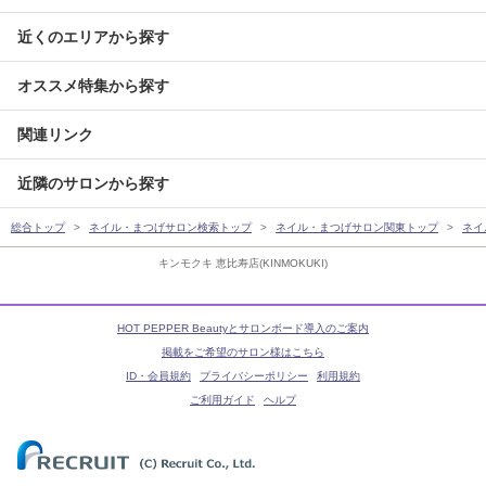
近くのエリアから探す
オススメ特集から探す
関連リンク
近隣のサロンから探す
総合トップ
ネイル・まつげサロン検索トップ
ネイル・まつげサロン関東トップ
ネイ
キンモクキ 恵比寿店(KINMOKUKI)
HOT PEPPER Beautyとサロンボード導入のご案内
掲載をご希望のサロン様はこちら
ID・会員規約
プライバシーポリシー
利用規約
ご利用ガイド
ヘルプ