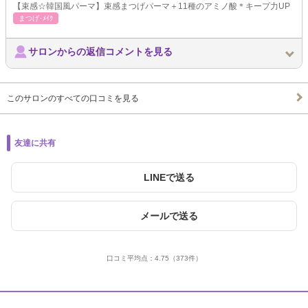
【束感☆韓国風パーマ】束感まつげパーマ＋11種のアミノ酸＊キープ力UP
まつげ･ﾒｲｸ
サロンからの返信コメントを見る
このサロンのすべての口コミを見る
友達に共有
LINEで送る
メールで送る
口コミ平均点：
4.75
（373件）