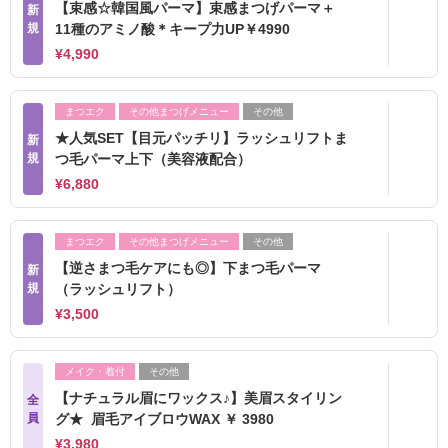
【束感☆韓国風パーマ】束感まつげパーマ＋
新
規
11種のアミノ酸＊キープ力UP￥4990
¥4,990
まつエク
その他まつげメニュー
その他
★人気SET【目元パッチリ】ラッシュリフトま
新
規
つ毛パーマ上下（美容液配合）
¥6,880
まつエク
その他まつげメニュー
その他
【逆さまつ毛ケアにも◎】下まつ毛パーマ
新
規
（ラッシュリフト）
¥3,500
メイク・着付
その他
【ナチュラル眉にワックス♪】美眉スタイリン
全
員
グ★ 眉毛アイブロウWAX ￥ 3980
¥3,980