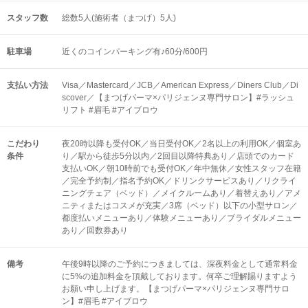
スタッフ数
総数5人(施術者（まつげ）5人)
駐車場
近くのコインパーキング有♪60分/600円
支払い方法
Visa／Mastercard／JCB／American Express／Diners Club／Di
scover／【まつげパーマ×パリジェンヌ専門サロン】#ラッシュ
リフト #眉毛 #アイブロウ
こだわり
夜20時以降も受付OK／当日受付OK／2名以上の利用OK／個室あ
条件
り／駅から徒歩5分以内／2回目以降特典あり／店頭でのカード
支払いOK／朝10時前でも受付OK／年中無休／女性スタッフ在籍
／完全予約制／指名予約OK／ドリンクサービスあり／リクライ
ニングチェア（ベッド）／メイクルームあり／着替えあり／アメ
ニティまたはコスメが充実／3席（ベッド）以下の小型サロン／
都度払いメニューあり／体験メニューあり／ブライダルメニュー
あり／回数券あり
備考
午後9時以降のご予約につきましては、深夜料金として通常料金
に5%の追加料金を頂戴しております。何卒ご理解賜りますよう
お願い申し上げます。【まつげパーマ×パリジェンヌ専門サロ
ン】#眉毛 #アイブロウ