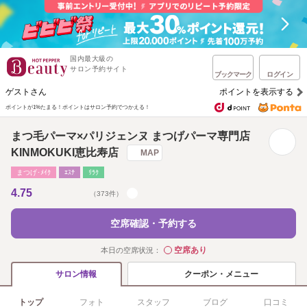
国内最大級の
サロン予約サイト
ブックマーク
ログイン
ゲストさん
ポイントを表示する
ポイントが1%たまる！
ポイントはサロン予約でつかえる！
まつ毛パーマ×パリジェンヌ まつげパーマ専門店
KINMOKUKI恵比寿店
MAP
まつげ･ﾒｲｸ
ｴｽﾃ
ﾘﾗｸ
4.75
（373件）
空席確認・予約する
空席あり
本日の空席状況：
◯
クーポン・メニュー
サロン情報
トップ
フォト
スタッフ
ブログ
口コミ