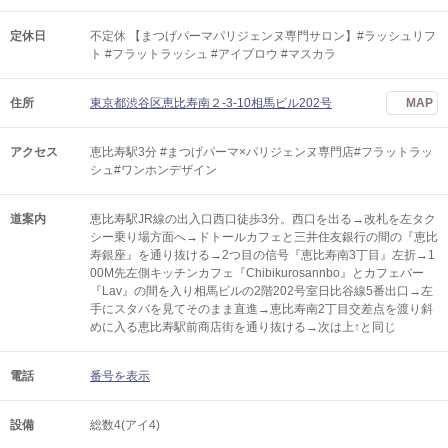
定休日
不定休 【まつげパーマパリジェンヌ専門サロン】#ラッシュリフ
ト #フラットラッシュ #アイブロウ #マスカラ
住所
東京都渋谷区恵比寿南２-3-10相馬ビル202号
MAP
アクセス
恵比寿駅3分 #まつげパーマ×パリジェンヌ専門店#フラットラッ
シュ#ワンホンデザイン
道案内
恵比寿駅JR線の出入口西口徒歩3分。西口を出る→改札を左タク
シー乗り場方面へ→ドトールカフェと三井住友銀行の間の『恵比
寿銀座』を通り抜ける→2つ目の信号『恵比寿南3丁目』左折→1
00M先左側キッチンカフェ『Chibikurosannbo』とカフェバー
『Lav』の間を入り相馬ビルの2階202号室日比谷線5番出口→左
手にスタバを見てそのまま直進→恵比寿南2丁目交差点を渡り斜
めに入る恵比寿駅前商店街を通り抜ける→次は上↑と同じ
電話
番号を表示
設備
総数4(アイ4)