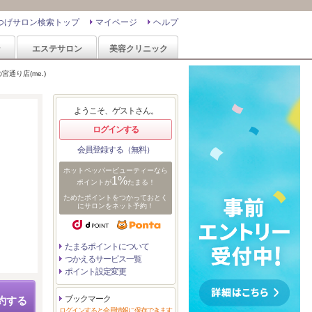
つげサロン検索トップ
マイページ
ヘルプ
ン
エステサロン
美容クリニック
宮通り店(me.)
ようこそ、ゲストさん。
ログインする
会員登録する（無料）
ホットペッパービューティーなら
1%
ポイントが
たまる！
ためたポイントをつかっておとく
にサロンをネット予約！
たまるポイントについて
つかえるサービス一覧
ポイント設定変更
ブックマーク
約する
ログインすると会員情報に保存できます