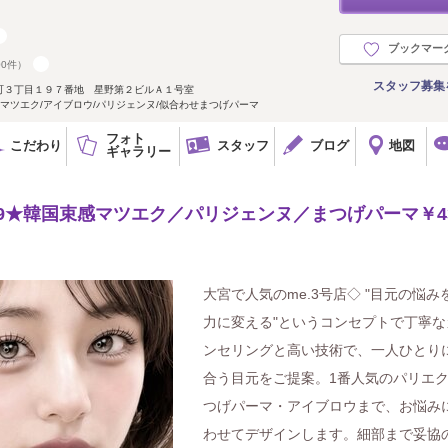
ブックマー
00件）
スタッフ募集
町３丁目１９７番地 星野第２ビルＡ１号室
マツエク/アイブロウ/パリジェンヌ/似合わせまつげパーマ
フォト
こだわり
スタッフ
ブログ
地図
ギャラリー
.9★韓国束感マツエク／パリジェンヌ／まつげパーマ￥43
大宮で人気のme.3号店◇ "目元の悩み
力に変える"というコンセプトで丁寧な
ンセリングと高い技術で、一人ひとり
合う目元をご提案。1番人気のパリエ
つげパーマ・アイブロウまで、お悩み
わせてデザインします。細部まで妥協