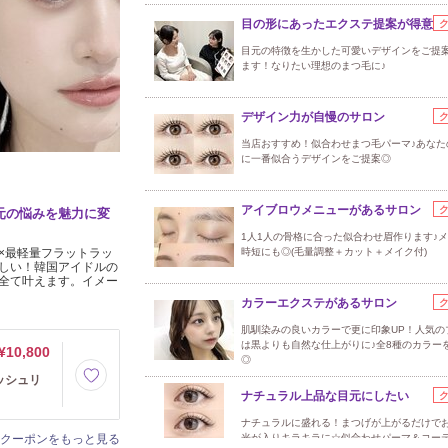
目の形にあったエクステ提案が得意
目元の特徴を生かした可愛いデザインをご提
ます！なりたい理想のまつ毛に♪
デザイン力が自慢のサロン
当店おすすめ！似合わせまつ毛パーマ♪あなた
に一番似合うデザインをご提案◎
アイブロウメニューがあるサロン
目元の悩みを魅力に変
1人1人の骨格に合った似合わせ眉作ります♪
×最軽量フラットラッ
時短にも◎(毛量調整＋カット＋メイク付)
しい！韓国アイドルの
全て叶えます。イメー
カラーエクステがあるサロン
肌馴染みの良いカラーで更に印象UP！人気の
は黒よりも自然な仕上がりに♪全8種のカラー
¥10,800
◎
ッシュリ
ナチュラル上品な目元にしたい
ナチュラルに盛れる！まつげが上がるだけで
クーポンをもっと見る
光が入りキラキラに☆似合わせパーマ＆コー