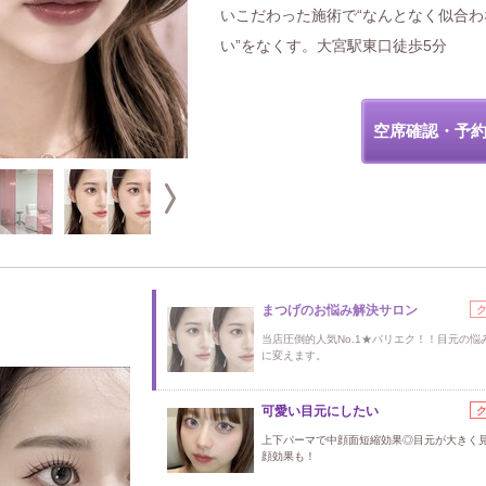
いこだわった施術で“なんとなく似合わ
い”をなくす。大宮駅東口徒歩5分
空席確認・予
まつげのお悩み解決サロン
当店圧倒的人気No.1★パリエク！！目元の悩
に変えます。
可愛い目元にしたい
上下パーマで中顔面短縮効果◎目元が大きく
顔効果も！