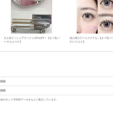
大人気ラッシュアディクト20%OFF！【まつ毛パ
抜け感カラーエクステも♪【まつ毛パー
ーマ/エクステ】
テ/パリエク】
,999
,999
uty経由のネット予約時データをもとに集計しています。