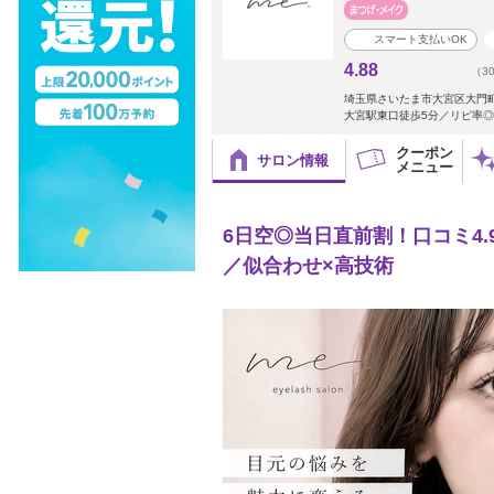
スマート支払いOK
4.88
（3
埼玉県さいたま市大宮区大門
大宮駅東口徒歩5分／リピ率◎
クーポン
サロン情報
メニュー
6日空◎当日直前割！口コミ4
／似合わせ×高技術