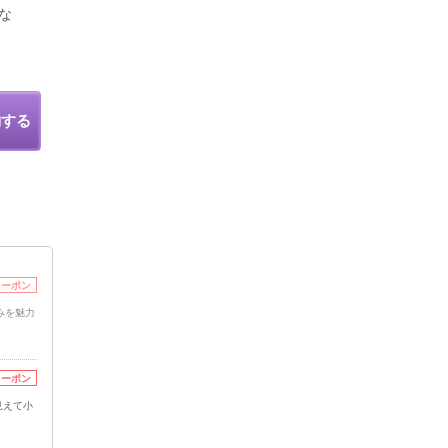
な
約する
クーポン
みを魅力
クーポン
見えて小