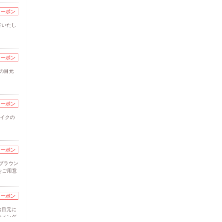
クーポン
案いたし
クーポン
の目元
クーポン
メイクの
クーポン
ブラウン
をご用意
クーポン
お目元に
ティング