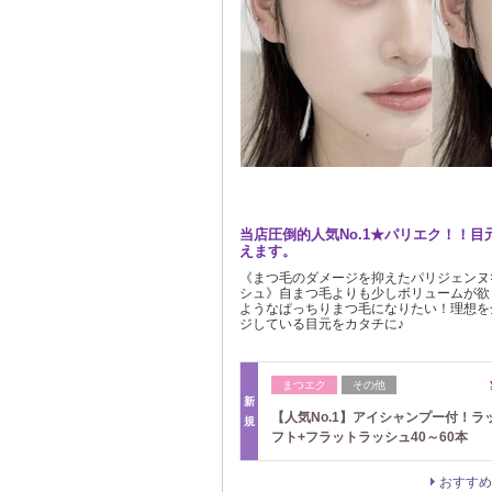
当店圧倒的人気No.1★パリエク！！
えます。
《まつ毛のダメージを抑えたパリジェンヌ
シュ》自まつ毛よりも少しボリュームが欲
ようなぱっちりまつ毛になりたい！理想を
ジしている目元をカタチに♪
まつエク
その他
新
【人気No.1】アイシャンプー付！ラ
規
フト+フラットラッシュ40～60本
おすすめ