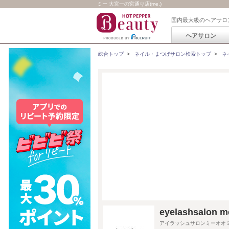
ミー 大宮一の宮通り店(me.)
国内最大級のヘアサロ
ヘアサロン
総合トップ
>
ネイル・まつげサロン検索トップ
>
ネ
eyelashsalo
アイラッシュサロンミーオオ