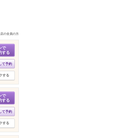
来店の全員の方
ンで
約する
して予約
クする
ンで
約する
して予約
クする