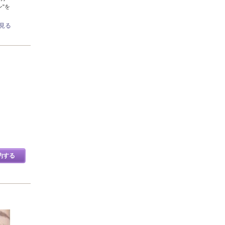
"を
見る
約する