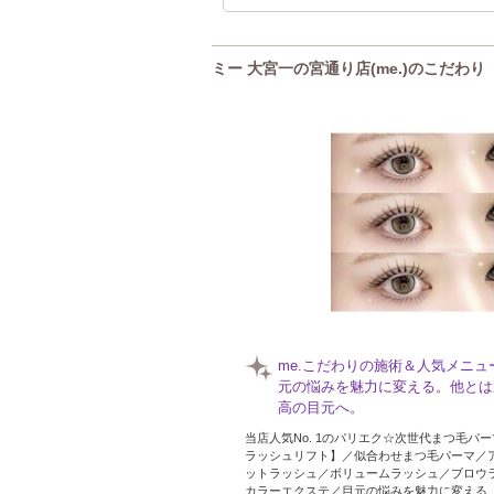
ミー 大宮一の宮通り店(me.)のこだわり
me.こだわりの施術＆人気メニュ
元の悩みを魅力に変える。他とは
高の目元へ。
当店人気No. 1のパリエク☆次世代まつ毛パ
ラッシュリフト】／似合わせまつ毛パーマ／
ットラッシュ／ボリュームラッシュ／ブロウ
カラーエクステ／目元の悩みを魅力に変える