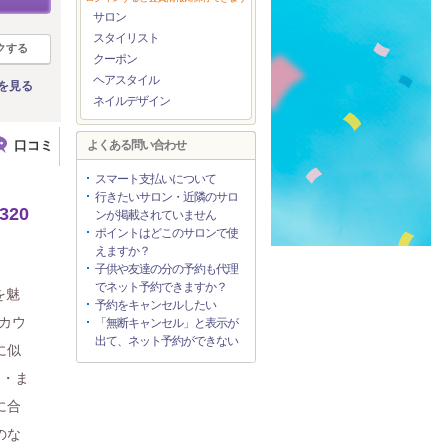
サロン
スタイリスト
クする
クーポン
ヘアスタイル
を見る
ネイルデザイン
口コミ
よくある問い合わせ
スマート支払いについて
行きたいサロン・近隣のサロ
20
ンが掲載されていません
ポイントはどこのサロンで使
えますか？
子供や友達の分の予約も代理
でネット予約できますか？
を魅
予約をキャンセルしたい
カウ
「無断キャンセル」と表示が
出て、ネット予約ができない
に似
ク・ま
に合
のな