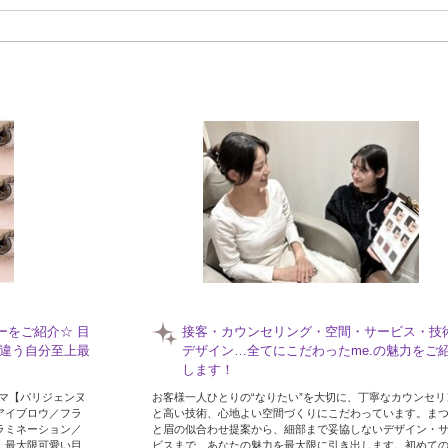
付!
ボリュームのある目元にしたい
目力UPしたい方におすすめ！ボリュームラッシ
本★束感も可能◎圧倒的に盛れるお目元を作
初めての方にオススメ
大人気のアイサロン《eyelashsalon me.大
号店☆大宮店が予約×でも当店でご予約いただ
◎
エクステの種類が豊富
大人気パリエクご用意あり◎エクステの種類
ボリューム～ナチュラルまで幅広く対応いた
♪
ーをご紹介☆ 目
接客・カウンセリング・空間・サービス・技
違う自分至上最
デザイン…全てにこだわったme.の魅力をご
します！
ーマ【パリジェンヌ
お客様一人ひとりの“なりたい”を大切に、丁寧なカウンセリ
アイブロウ／フラ
と高い技術、心地よい空間づくりにこだわっています。ま
ラミネーション／
と眉の似合わせ提案から、細部まで妥協しないデザイン・
…最大限可愛い目
ビスまで、あなたの魅力を最大限に引き出します。初めて