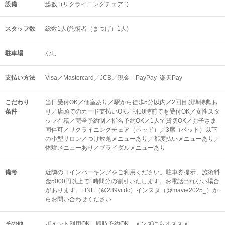
設備
総数1(リクライニングチェア1)
スタッフ数
総数1人(施術者（まつげ）1人)
駐車場
なし
支払い方法
Visa／Mastercard／JCB／現金 PayPay 楽天Pay
こだわり
当日受付OK／個室あり／駅から徒歩5分以内／2回目以降特典あ
条件
り／店頭でのカード支払いOK／朝10時前でも受付OK／女性スタ
ッフ在籍／完全予約制／指名予約OK／1人で貸切OK／お子さま
同伴可／リクライニングチェア（ベッド）／3席（ベッド）以下
の小型サロン／つけ放題メニューあり／都度払いメニューあり／
体験メニューあり／ブライダルメニューあり
備考
近隣のコインパーキングをご利用ください。駐車券提示、施術料
金5000円以上で1時間分の割引いたします。お電話出れない場合
があります。LINE（@289vitdc）インスタ（@mavie2025_）か
らお問い合わせください
その他
ポイント利用OK
即時予約OK
メンズにもオススメ