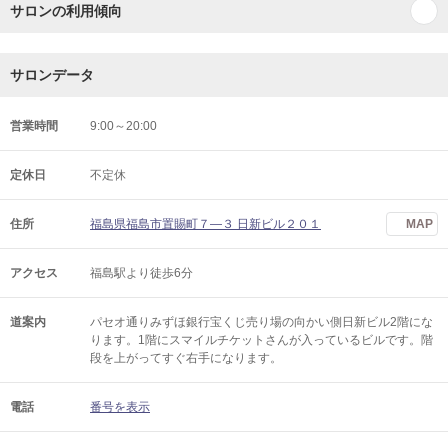
サロンの利用傾向
サロンデータ
営業時間
9:00～20:00
定休日
不定休
住所
福島県福島市置賜町７―３ 日新ビル２０１
MAP
アクセス
福島駅より徒歩6分
道案内
パセオ通りみずほ銀行宝くじ売り場の向かい側日新ビル2階にな
ります。1階にスマイルチケットさんが入っているビルです。階
段を上がってすぐ右手になります。
電話
番号を表示