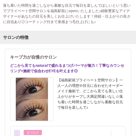
落ち着いた時間を過ごしながら素敵な目元で毎日を楽しんでほしいという思い
でプライベート空間サロンを福島駅前にopenいたしました♪経験豊富なアイデ
ザイナーがあなたの目元を美しくお仕上げいたします！持続・仕上がりの良さ
に自信あり◎コーティング付きで束感まつ毛仕上げにも♪
サロンの特徴
キープ力が自慢のサロン
どこから見てもnaturalで盛れるまつげパーマが魅力！丁寧なカウンセ
リング×施術で似合わせEYEを叶えます◎
【福島駅前プライベート空間サロン】一
人一人の理想や目元に合わせたオーダー
メイド施術で、どこから見ても美しい仕
上がりがキープし大満足間違いなし☆落
ち着いた時間を過ごしながら素敵な目元
で毎日を楽しんで♪
まつエク