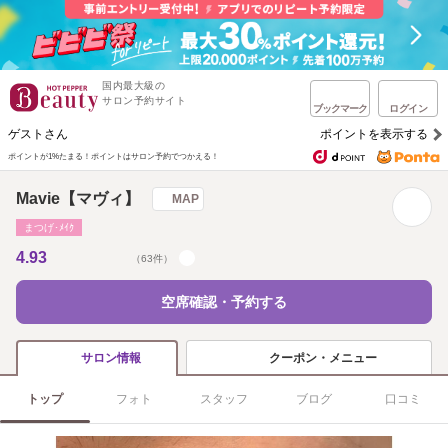
国内最大級の
サロン予約サイト
ブックマーク
ログイン
ゲストさん
ポイントを表示する
ポイントが1%たまる！
ポイントはサロン予約でつかえる！
Mavie【マヴィ】
MAP
まつげ･ﾒｲｸ
4.93
（63件）
空席確認・予約する
クーポン・メニュー
サロン情報
トップ
フォト
スタッフ
ブログ
口コミ