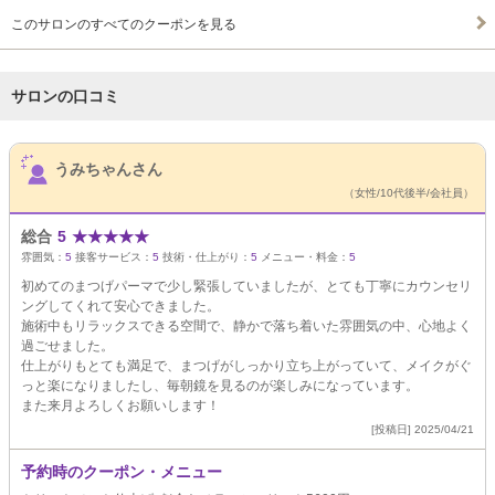
このサロンのすべてのクーポンを見る
サロンの口コミ
サロンPick Up
うみちゃんさん
（女性/10代後半/会社員）
総合
5
★
★
★
★
★
雰囲気：
5
接客サービス：
5
技術・仕上がり：
5
メニュー・料金：
5
初めてのまつげパーマで少し緊張していましたが、とても丁寧にカウンセリ
ングしてくれて安心できました。
施術中もリラックスできる空間で、静かで落ち着いた雰囲気の中、心地よく
過ごせました。
仕上がりもとても満足で、まつげがしっかり立ち上がっていて、メイクがぐ
っと楽になりましたし、毎朝鏡を見るのが楽しみになっています。
また来月よろしくお願いします！
[投稿日] 2025/04/21
予約時のクーポン・メニュー