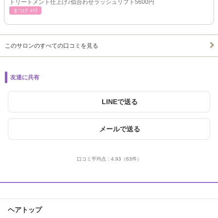
トリートメント仕上げ♪似合わせラッシュリフト5600円
まつげ･ﾒｲｸ
このサロンのすべての口コミを見る
友達に共有
LINEで送る
メールで送る
口コミ平均点：
4.93
（63件）
ヘアトップ