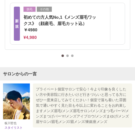
脱毛
その他
初めての方人気No,1《メンズ眉毛ワッ
新
クス》（顔産毛、眉毛カット込）
規
￥4980
¥4,980
サロンからの一言
プライベート個室サロンで安心！今より印象を良くした
い方や美容院に行きたいけど行きづらいと思ってる方に
ぜひ一度来店してみてください！個室で落ち着いた雰囲
気で通いやすく見た目も今以上に変わることをお約束し
ますメンズ眉毛/メンズ眉毛サロン/メンズまつ毛パーマ/メ
ンズまつげパーマ/メンズアイブロウ/メンズまゆげ/メンズ
眉サロン/眉毛メンズ/眉メンズ/東銀座メンズ
板川哲也
スタイリスト