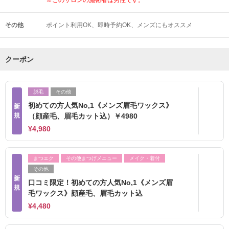
※このサロンの施術者は男性です。
その他
ポイント利用OK
即時予約OK
メンズにもオススメ
クーポン
脱毛
その他
初めての方人気No,1《メンズ眉毛ワックス》
新
規
（顔産毛、眉毛カット込）￥4980
¥4,980
まつエク
その他まつげメニュー
メイク・着付
その他
新
口コミ限定！初めての方人気No,1《メンズ眉
規
毛ワックス》顔産毛、眉毛カット込
¥4,480