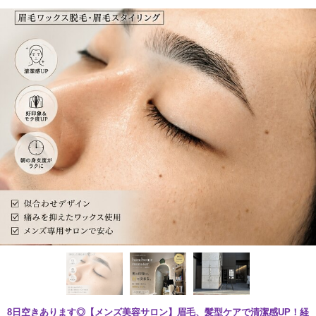
8日空きあります◎【メンズ美容サロン】眉毛、髪型ケアで清潔感UP！経