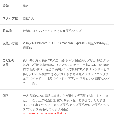
設備
総数1
スタッフ数
総数1人
駐車場
近隣にコインパーキングあり◆眉毛/メンズ
支払い方法
Visa／Mastercard／JCB／American Express／現金/PayPay/交
通系ID
こだわり
夜20時以降も受付OK／当日受付OK／個室あり／駅から徒歩5分
条件
以内／2回目以降特典あり／店頭でのカード支払いOK／朝10時
前でも受付OK／完全予約制／1人で貸切OK／ドリンクサービス
あり／DVDが視聴できる／お子さま同伴可／リクライニングチ
ェア（ベッド）／3席（ベッド）以下の小型サロン／都度払いメ
ニューあり
備考
一人営業のため電話に出ることが難しい可能性があります。ま
た、15分以上の遅刻は自動でキャンセルとさせていただきま
す。ご了承ください。メンズ眉毛/メンズ眉毛サロン/眉毛ワック
ス/ワックス脱毛/リラックス/個室