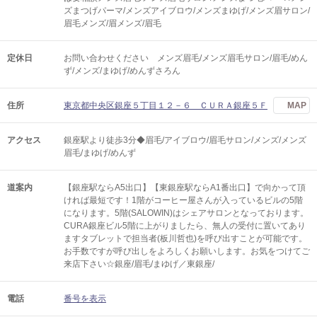
ズまつげパーマ/メンズアイブロウ/メンズまゆげ/メンズ眉サロン/
眉毛メンズ/眉メンズ/眉毛
定休日
お問い合わせください メンズ眉毛/メンズ眉毛サロン/眉毛/めん
ず/メンズ/まゆげ/めんずさろん
住所
東京都中央区銀座５丁目１２－６ ＣＵＲＡ銀座５Ｆ
MAP
アクセス
銀座駅より徒歩3分◆眉毛/アイブロウ/眉毛サロン/メンズ/メンズ
眉毛/まゆげ/めんず
道案内
【銀座駅ならA5出口】【東銀座駅ならA1番出口】で向かって頂
ければ最短です！1階がコーヒー屋さんが入っているビルの5階
になります。5階(SALOWIN)はシェアサロンとなっております。
CURA銀座ビル5階に上がりましたら、無人の受付に置いてあり
ますタブレットで担当者(板川哲也)を呼び出すことが可能です。
お手数ですが呼び出しをよろしくお願いします。お気をつけてご
来店下さい☆銀座/眉毛/まゆげ／東銀座/
電話
番号を表示