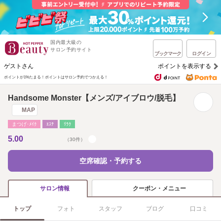
国内最大級の
サロン予約サイト
ブックマーク
ログイン
ゲストさん
ポイントを表示する
ポイントが1%たまる！
ポイントはサロン予約でつかえる！
Handsome Monster【メンズ/アイブロウ/脱毛】
MAP
まつげ･ﾒｲｸ
ｴｽﾃ
ﾘﾗｸ
5.00
（30件）
空席確認・予約する
クーポン・メニュー
サロン情報
トップ
フォト
スタッフ
ブログ
口コミ