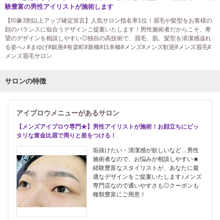
験豊富の男性アイリストが施術します
【印象3割以上アップ確定宣言】人気サロン指名率1位！眉毛や髪型をお客様の
顔のバランスに似合うデザインご提案いたします！男性施術者だからこそ、希
望のデザインを相談しやすい◎独自の高技術で、眉毛、肌、髪型を清潔感溢れ
る姿へ♪ #まゆげ#銀座#有楽町#新橋#日本橋#メンズ#メンズ歓迎#メンズ眉毛#
メンズ眉毛サロン
サロンの特徴
アイブロウメニューがあるサロン
【メンズアイブロウ専門★】男性アイリストが施術！お顔立ちにピッ
タリな黄金比眉で周りと差をつける！
垢抜けたい・清潔感が欲しいなど…男性
施術者なので、お悩みが相談しやすい★
経験豊富なスタイリストが、あなたに最
適なデザインをご提案いたします♪メンズ
専門店なので通いやすさも◎クーポンも
種類豊富にご用意！