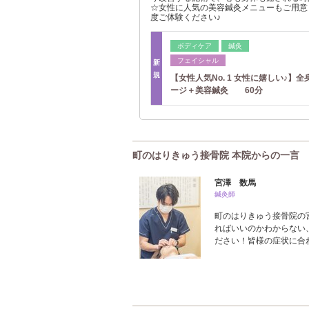
☆女性に人気の美容鍼灸メニューもご用意
度ご体験ください♪
ボディケア
鍼灸
フェイシャル
新
規
【女性人気No. 1 女性に嬉しい♪】
ージ＋美容鍼灸 60分
町のはりきゅう接骨院 本院からの一言
宮澤 数馬
鍼灸師
町のはりきゅう接骨院の
ればいいのかわからない
ださい！皆様の症状に合