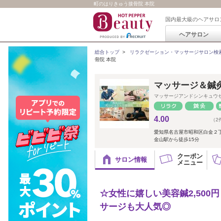
町のはりきゅう接骨院 本院
国内最大級のヘアサロ
ヘアサロン
総合トップ
>
リラクゼーション・マッサージサロン検
骨院 本院
マッサージ＆鍼
マッサージアンドシンキュウ
4.00
（2
愛知県名古屋市昭和区白金２
金山駅から徒歩15分
クーポン
サロン情報
メニュー
☆女性に嬉しい美容鍼2,50
サージも大人気◎