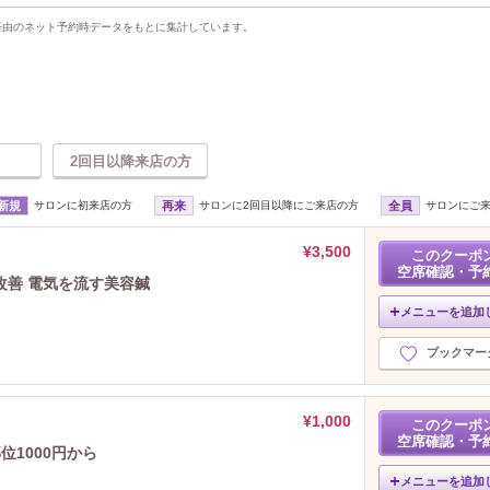
uty経由のネット予約時データをもとに集計しています。
2回目以降来店の方
新規
サロンに初来店の方
再来
サロンに2回目以降にご来店の方
全員
サロンにご
¥3,500
このクーポ
空席確認・予
改善 電気を流す美容鍼
メニューを追加
ブックマー
¥1,000
このクーポ
空席確認・予
1000円から
メニューを追加