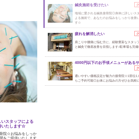
鍼灸施術を受けたい
地域に愛される鍼灸接骨院◎身体に詳しいス
よる施術で、あなたのお悩みをしっかり改善
す☆
疲れを解消したい
肩こりや腰痛に悩む方に、経験豊富なスタッ
と鍼灸で徹底改善を目指します♪駐車場も完備
4000円以下のお手頃メニューがある
通いやすい価格設定が魅力の接骨院☆1部位1,0
らご予約可能◎お体にお悩みの方ぜひお気軽に
しいスタッフによる
善いたします☆
骨院☆お悩みをしっか
間をご提供いたします