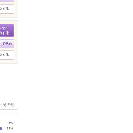
クする
ンで
約する
して予約
クする
・その他
6%
38%