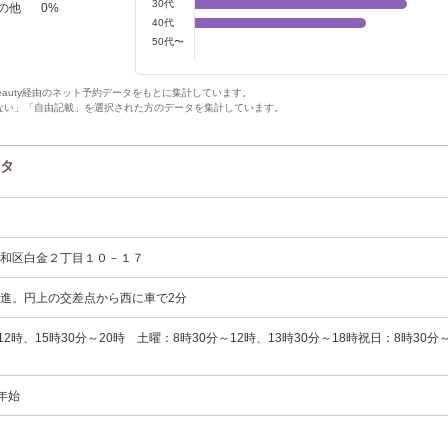
30代
の他
0
%
40代
50代〜
Beauty経由のネット予約データをもとに集計しています。
ない」「自由記載」を選択された方のデータを集計しています。
ータ
昭和区白金２丁目１０－１７
進。円上の交差点から西に車で2分
12時、15時30分～20時 土曜：8時30分～12時、13時30分～18時祝日：8時30分
年始