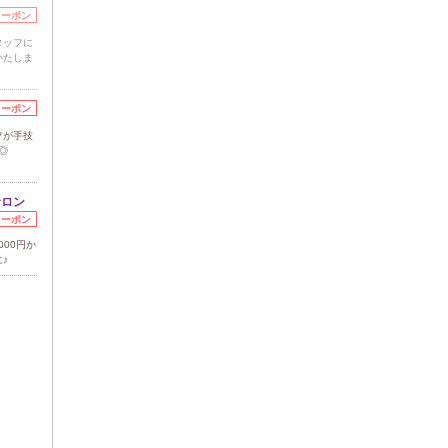
クーポン
タッフに
いたしま
クーポン
フが手技
◎
サロン
クーポン
00円か
♪