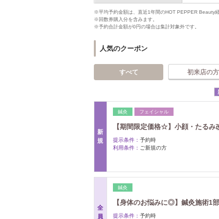
※平均予約金額は、直近1年間のHOT PEPPER Bea
※回数券購入分を含みます。
※予約合計金額が0円の場合は集計対象外です。
人気のクーポン
すべて
初来店の方
鍼灸
フェイシャル
【期間限定価格☆】小顔・たるみ
新
提示条件：
予約時
規
利用条件：
ご新規の方
鍼灸
【身体のお悩みに◎】鍼灸施術1部位
全
提示条件：
予約時
員