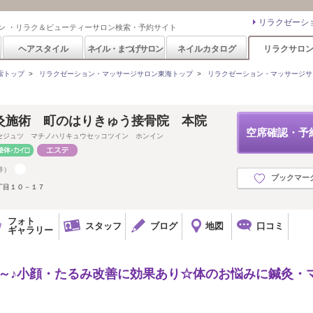
リラクゼーシ
ン ・リラク＆ビューティーサロン検索・予約サイト
ヘアスタイル
ネイル・まつげサロン
ネイルカタログ
リラクサロ
索トップ
>
リラクゼーション・マッサージサロン東海トップ
>
リラクゼーション・マッサージサ
灸施術 町のはりきゅう接骨院 本院
空席確認・予
セジュツ マチノハリキュウセッコツイン ホンイン
件）
ブックマー
丁目１０－１７
フォト
スタッフ
ブログ
地図
口コミ
ギャラリー
0円～♪小顔・たるみ改善に効果あり☆体のお悩みに鍼灸・