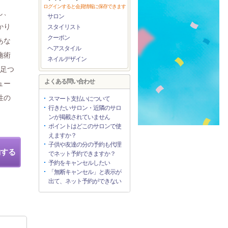
ログインすると会員情報に保存できます
し、
サロン
かり
スタイリスト
クーポン
あな
ヘアスタイル
施術
ネイルデザイン
や足つ
よくある問い合わせ
ュー
性の
スマート支払いについて
行きたいサロン・近隣のサロ
ンが掲載されていません
ポイントはどこのサロンで使
えますか？
子供や友達の分の予約も代理
約する
でネット予約できますか？
予約をキャンセルしたい
「無断キャンセル」と表示が
出て、ネット予約ができない