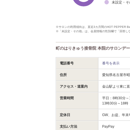
未設定・そ
※サロンの利用傾向は、直近3カ月間のHOT PEPPER 
※「未設定・その他」は、会員情報の性別欄で「回答し
町のはりきゅう接骨院 本院のサロンデ
電話番号
番号を表示
住所
愛知県名古屋市
アクセス・道案内
金山駅より東に直
営業時間
平日：8時30分～
13時30分～18時
定休日
GW、お盆、年末
支払い方法
PayPay