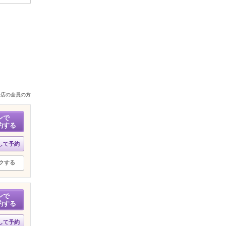
来店の全員の方
ンで
約する
して予約
クする
ンで
約する
して予約