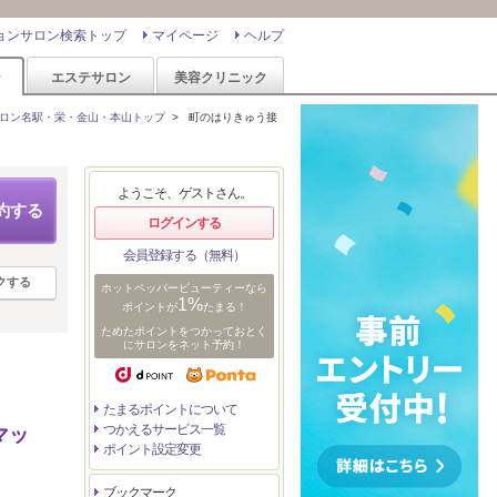
ョンサロン検索トップ
マイページ
ヘルプ
ン
エステサロン
美容クリニック
ロン名駅・栄・金山・本山トップ
>
町のはりきゅう接
ようこそ、ゲストさん。
約する
ログインする
会員登録する（無料）
クする
ホットペッパービューティーなら
1%
ポイントが
たまる！
ためたポイントをつかっておとく
にサロンをネット予約！
たまるポイントについて
つかえるサービス一覧
マッ
ポイント設定変更
ブックマーク