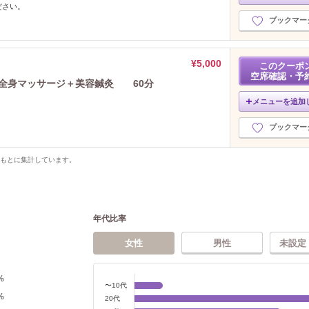
ださい。
ブックマー
¥5,000
このクーポ
空席確認・予
♪】全身マッサージ＋美容鍼灸 60分
メニューを追加
ブックマー
をもとに集計しています。
年代比率
女性
男性
未設定
%
〜10代
%
20代