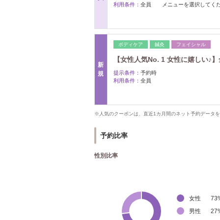
利用条件：
全員 メニューを選択してく
ボディケア
鍼灸
フェイシャル
【女性人気No. 1 女性に嬉しい
新
提示条件：
予約時
規
利用条件：
全員
※人気のクーポンは、直近1カ月間のネット予約データ
予約比率
性別比率
女性
73
男性
27