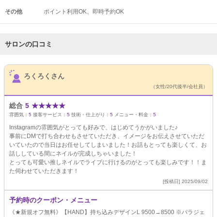
その他
ポイント利用OK
即時予約OK
サロンの口コミ
サロンPick Up
ろくろくさん
（女性/20代後半/会社員）
総合
5
★
★
★
★
★
雰囲気：
5
接客サービス：
5
技術・仕上がり：
5
メニュー・料金：
5
Instagramの雰囲気がとっても好みで、はじめてうかがいました♪
事前にDMで打ち合わせもさせていただき、イメージをお伝えさせていただ
いていたので当日はお任せしてしまいました！お話もとっても楽しくて、お
話ししている間にネイルが完成しちゃいました！
とっても可愛い推しネイルでライブに行けるのがとっても楽しみです！！ま
た伺わせていただきます！
[投稿日] 2025/09/02
予約時のクーポン・メニュー
《★新規オフ無料》【HAND】持ち込みデザインL 9500→8500 ※パラジェ