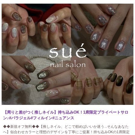
【周りと差がつく推しネイル】持ち込みOK！1席限定プライベートサロ
ン♪#パラジェル#フィルイン#ニュアンス
◆◆新規オフ無料◆◆【推しネイル、どこで頼めばいいか迷う...そんなあなた
へ】似合わせカラーと理想のデザインを丁寧にご提案！持ち込みOKの1席限定