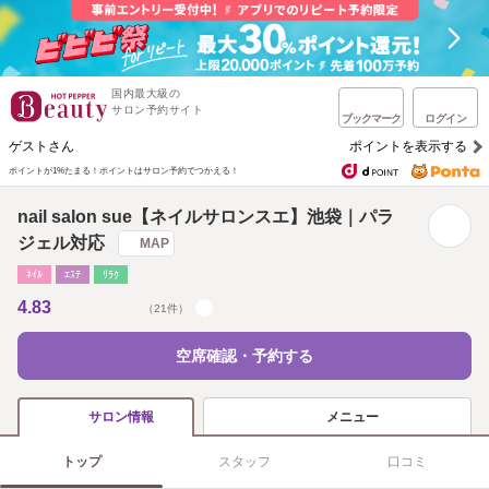
国内最大級の
サロン予約サイト
ブックマーク
ログイン
ゲストさん
ポイントを表示する
ポイントが1%たまる！
ポイントはサロン予約でつかえる！
nail salon sue【ネイルサロンスエ】池袋｜パラ
ジェル対応
MAP
ﾈｲﾙ
ｴｽﾃ
ﾘﾗｸ
4.83
（21件）
空席確認・予約する
メニュー
サロン情報
トップ
スタッフ
口コミ