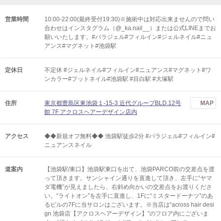
営業時間
10:00-22:00(最終受付19:30)※施術中は対応出来ませんので問い
合わせはインスタグラム（@_ka.nail__）または公式LINEまでお
願いいたします。#パラジェル#フィルイン#ジェルネイル#ニュ
アンス#マグネット#池袋駅
定休日
不定休 #ジェルネイル#フィルイン#ニュアンス#マグネット#ワ
ンカラー#フットネイル#池袋駅 #目白駅 #大塚駅
住所
東京都豊島区東池袋１-15-3 近代グループBLD.12号
MAP
館 7F アクロスヘアーデザイン店内
アクセス
◆◆新規オフ無料◆◆ 池袋駅徒歩2分 #パラジェル#フィルイン#
ニュアンスネイル
道案内
【池袋駅/東口】池袋駅東口を出て、池袋PARCO前の交差点を渡
って頂きます。サンシャイン通りを直進して頂き、左手に“ヤマ
ダ電機”が見えましたら、右斜め向かいの交差点をお渡りくださ
い。“ライトオン”を左手に直進し、1Fに“ミスタードーナツ”のあ
るビルの7Fに当サロンはございます。※当店は“across hair desi
gn 池袋店【アクロスヘアーデザイン】”のフロア内にございま