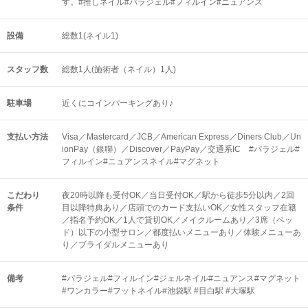
す。#推しネイル#パラジェル#フィルイン#ニュアンス
設備
総数1(ネイル1)
スタッフ数
総数1人(施術者（ネイル）1人)
駐車場
近くにコインパーキングあり♪
支払い方法
Visa／Mastercard／JCB／American Express／Diners Club／Un
ionPay（銀聯）／Discover／PayPay／交通系IC #パラジェル#
フィルイン#ニュアンスネイル#マグネット
こだわり
夜20時以降も受付OK／当日受付OK／駅から徒歩5分以内／2回
条件
目以降特典あり／店頭でのカード支払いOK／女性スタッフ在籍
／指名予約OK／1人で貸切OK／メイクルームあり／3席（ベッ
ド）以下の小型サロン／都度払いメニューあり／体験メニューあ
り／ブライダルメニューあり
備考
#パラジェル#フィルイン#ジェルネイル#ニュアンス#マグネット
#ワンカラー#フットネイル#池袋駅 #目白駅 #大塚駅