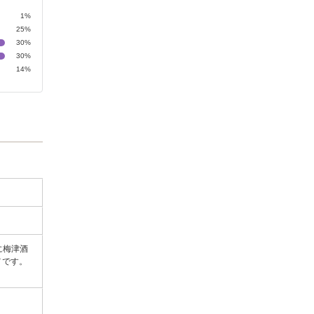
1%
25%
30%
30%
14%
に梅津酒
メです。