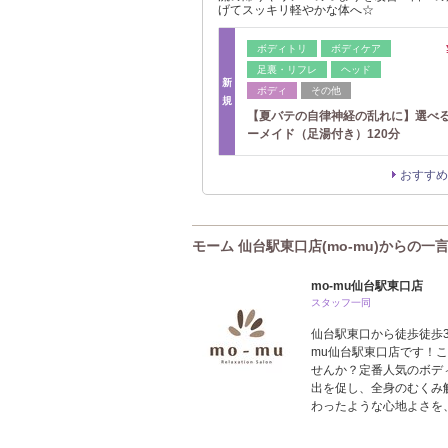
げてスッキリ軽やかな体へ☆
ボディトリ
ボディケア
足裏・リフレ
ヘッド
新
ボディ
その他
規
【夏バテの自律神経の乱れに】選べ
ーメイド（足湯付き）120分
おすすめ
モーム 仙台駅東口店(mo-mu)からの一
mo-mu仙台駅東口店
スタッフ一同
仙台駅東口から徒歩徒歩3分、B
mu仙台駅東口店です！
せんか？定番人気のボデ
出を促し、全身のむくみ
わったような心地よさを