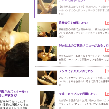
アロマで癒されたい
【仙台駅東口からすぐ】極上のアロマで癒され
ールハンドの心地良いマッサージで非日常の
を◎
眼精疲労を解消したい
眼精疲労や頭痛でお悩みの方に！疲れた頭や
アして視界スッキリ☆ヘッドスパ＋全身メニ
気◎
90分以上のご褒美メニューがあるサロ
全身もみほぐしもオイルトリートメントも自
る贅沢コース♪いつも頑張っている自分へのご
◎
メンズにオススメのサロン
アロママッサージでリンパをぐ～っと流し、
ンパのつまりを改善☆21時まで受付でお仕事
◎
癒されて♪オールハ
友達・カップルで利用したい
癒し体験を◎
仙台駅から徒歩5分！お買い物やお出かけのつ
お悩みに合わせたオー
リフレッシュ♪マッサージを受けて心も体も軽
や腰痛の原因となる血
疲れやストレスも和ら
☆