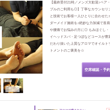
【最終受付21時／メンズ大歓迎♪ペア
プルのご利用も◎】丁寧なカウンセリ
と技術でお客様一人ひとりに合わせた
ダーメイド施術を♪絶妙な力加減で首
や腰痛でお悩みの方に◎ もみほぐし・
イヘッドスパ・足つぼなどコースが豊
だわり抜いた上質なアロマでオイルト
トメントのご褒美を☆
空席確認・予