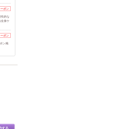
クーポン
慢性的な
格全身ケ
クーポン
ポン掲
約する