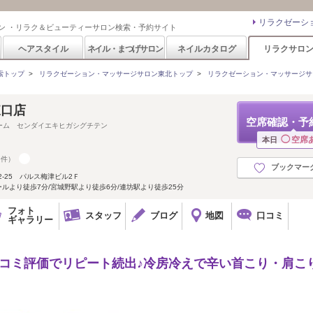
リラクゼーシ
ン ・リラク＆ビューティーサロン検索・予約サイト
ヘアスタイル
ネイル・まつげサロン
ネイルカタログ
リラクサロ
索トップ
>
リラクゼーション・マッサージサロン東北トップ
>
リラクゼーション・マッサージサ
東口店
空席確認・予
ーム センダイエキヒガシグチテン
◯
空席
本日
9件）
ブックマー
-25 パルス梅津ビル2Ｆ
ールより徒歩7分/宮城野駅より徒歩6分/連坊駅より徒歩25分
フォト
スタッフ
ブログ
地図
口コミ
ギャラリー
口コミ評価でリピート続出♪冷房冷えで辛い首こり・肩こ