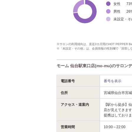
女性
73
男性
26
未設定・そ
※サロンの利用傾向は、直近3カ月間のHOT PEPPER 
※「未設定・その他」は、会員情報の性別欄で「回答し
モーム 仙台駅東口店(mo-mu)のサロン
電話番号
番号を表示
住所
宮城県仙台市宮城
アクセス・道案内
【駅から徒歩】仙
店が見えてきます
提携はしており
営業時間
10:00～22:00