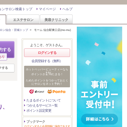
ョンサロン検索トップ
マイページ
ヘルプ
ン
エステサロン
美容クリニック
ロン仙台・宮城トップ
>
モーム 仙台駅東口店(mo-mu)
ようこそ、ゲストさん。
約する
ログインする
あり
会員登録する（無料）
クする
ホットペッパービューティーなら
1%
ポイントが
たまる！
ためたポイントをつかっておとく
にサロンをネット予約！
たまるポイントについて
つかえるサービス一覧
り、
ポイント設定変更
ブックマーク
ログインすると会員情報に保存できます