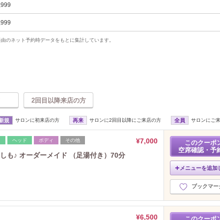
,999
,999
uty経由のネット予約時データをもとに集計しています。
2回目以降来店の方
新規
サロンに初来店の方
再来
サロンに2回目以降にご来店の方
全員
サロンにご
¥7,000
レ
ヘッド
ボディ
その他
このクーポ
空席確認・予
も♪ オーダーメイド （足湯付き）70分
メニューを追加
ブックマー
¥6,500
このクーポ