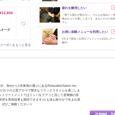
疲れを解消したい
¥12,600
「寝ても疲れが取れない」そんなお悩みに！
痛みやコリを優しくほぐす、あなただけの本
ア☆
るオーダ
お得に体験メニューを利用したい
6月まで限定☆お得なフェイシャルお試しクー
載中♪
クーポンをもっと見る
言
iviから1本東側の通りにあるRelaxationSalon mo-
こだわりの上質アロマで贅沢なリラックスタイムを過ごしま
ィトリートメントではリンパをググっと流して老廃物の排
解消＆美容効果も期待できます♪心も体も軽やかで生まれ変
、ぜひご体験ください☆
空席確認・予