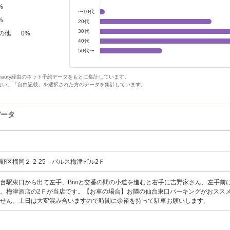
%
〜10代
%
20代
30代
の他
0
%
40代
50代〜
Beauty経由のネット予約データをもとに集計しています。
ない」「自由記載」を選択された方のデータを集計しています。
データ
野区榴岡２-2-25 パルス梅津ビル2Ｆ
台駅東口から出て左手、Biviと交番の間の小道を進むと右手に吉野家さん、左手前
。梅津酒店の2Ｆが当店です。【お車の場合】お隣の仙台東口パーキングがおスス
ません。土日は大変混み合いますので時間に余裕を持って駐車お願いします。