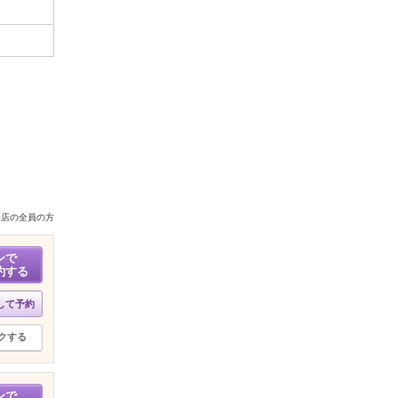
来店の全員の方
ンで
約する
して予約
クする
ンで