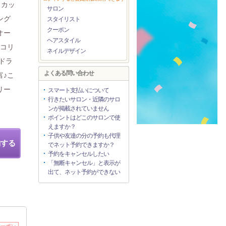
・カッ
サロン
ング
スタイリスト
クーポン
オー
ヘアスタイル
肩コリ
ネイルデザイン
ドラ
よくある問い合わせ
富♪こ
リー
スマート支払いについて
行きたいサロン・近隣のサロ
ンが掲載されていません
ポイントはどこのサロンで使
えますか？
子供や友達の分の予約も代理
約する
でネット予約できますか？
予約をキャンセルしたい
「無断キャンセル」と表示が
出て、ネット予約ができない