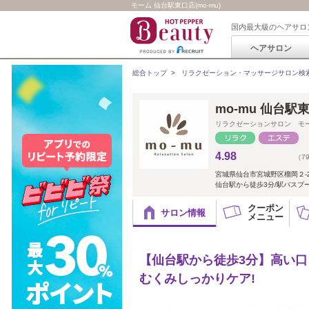
モーム 仙台駅東口店(mo-mu)
国内最大級のヘアサロ
ヘアサロン
総合トップ
>
リラクゼーション・マッサージサロン検
mo-mu 仙台駅
リラクゼーションサロン モ
4.98
（7
宮城県仙台市宮城野区榴岡２-2
仙台駅から徒歩3分/駅バスプ
クーポン
サロン情報
メニュー
【仙台駅から徒歩3分】高い
むくみしっかりケア!