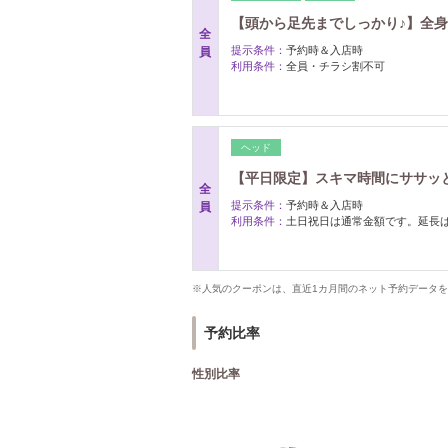
【頭から足先までしっかり♪】全身
全
提示条件：
予約時＆入店時
員
利用条件：
全員・チラシ割不可
ヘッド
【平日限定】スキマ時間にササッと解
全
提示条件：
予約時＆入店時
員
利用条件：
土日祝日は通常金額です。延長は
※人気のクーポンは、直近1カ月間のネット予約データ
予約比率
性別比率