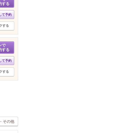
約する
して予約
クする
ンで
約する
して予約
クする
・その他