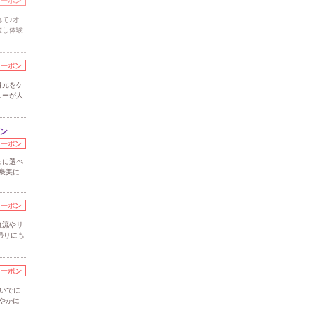
クーポン
て♪オ
癒し体験
クーポン
目元をケ
ューが人
ン
クーポン
由に選べ
褒美に
クーポン
血流やリ
帰りにも
クーポン
いでに
やかに