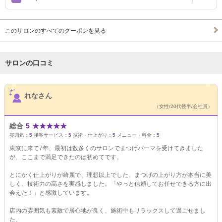
このサロンのすべてのクーポンを見る
サロンの口コミ
サロンPick Up
れなさん
（女性/20代後半/会社員）
総合
5
★
★
★
★
★
雰囲気：
5
接客サービス：
5
技術・仕上がり：
5
メニュー・料金：
5
東京に来て7年、最初は数多くのサロンでまつげパーマを受けてきました
が、ここまで満足できたのは初めてです。
とにかく仕上がりが綺麗で、理想以上でした。まつげの上がり方が本当に美
しく、技術力の高さを実感しました。「やっと信頼してお任せできる方に出
会えた！」と感激しています。
店内の雰囲気も素敵で居心地が良く、施術中もリラックスして過ごせまし
た。