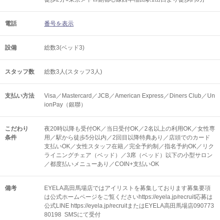
電話
番号を表示
設備
総数3(ベッド3)
スタッフ数
総数3人(スタッフ3人)
支払い方法
Visa／Mastercard／JCB／American Express／Diners Club／Un
ionPay（銀聯）
こだわり
夜20時以降も受付OK／当日受付OK／2名以上の利用OK／女性専
条件
用／駅から徒歩5分以内／2回目以降特典あり／店頭でのカード
支払いOK／女性スタッフ在籍／完全予約制／指名予約OK／リク
ライニングチェア（ベッド）／3席（ベッド）以下の小型サロン
／都度払いメニューあり／COIN+支払いOK
備考
EYELA高田馬場店ではアイリストを募集しております募集要項
は公式ホームページをご覧くださいhttps://eyela.jp/recruit応募は
公式LINE https://eyela.jp/recruitまたはEYELA高田馬場店090773
80198 SMSにて受付