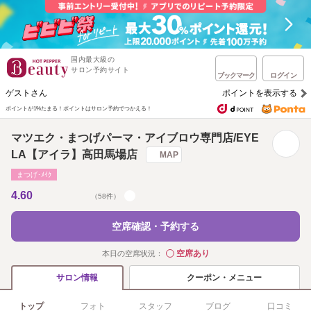
国内最大級の
サロン予約サイト
ブックマーク
ログイン
ゲストさん
ポイントを表示する
ポイントが1%たまる！
ポイントはサロン予約でつかえる！
マツエク・まつげパーマ・アイブロウ専門店/EYE
LA【アイラ】高田馬場店
MAP
まつげ･ﾒｲｸ
4.60
（58件）
空席確認・予約する
空席あり
本日の空席状況：
◯
クーポン・メニュー
サロン情報
トップ
フォト
スタッフ
ブログ
口コミ