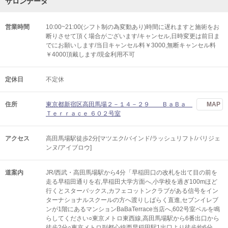
サロンデータ
営業時間
10:00~21:00(シフト制の為変動あり)時間に遅れますと施術をお
断りさせて頂く場合がございます/キャンセル,日時変更は前日ま
でにお願いします/当日キャンセル料￥3000,無断キャンセル料
￥4000頂戴します/現金利用不可
定休日
不定休
住所
東京都新宿区高田馬場２－１４－２９ ＢａＢａ
MAP
Ｔｅｒｒａｃｅ ６０２号室
アクセス
高田馬場駅徒歩2分[マツエク/バインド/ラッシュリフト/パリジェ
ンヌ/アイブロウ]
道案内
JR/西武・高田馬場駅から4分「早稲田口の改札を出て目の前を
走る早稲田通りを右,早稲田大学方面へ,小学校を過ぎ100mほど
行くとスターバックス,カフェコットンクラブがある信号をイン
ターナショナルスクールの方へ渡りしばらく直進,セブンイレブ
ンが1階にあるマンションBaBaTerrace当店へ,602号室ベルを鳴
らしてください○東京メトロ東西線,高田馬場駅から6番出口から
徒歩2分○東京メトロ副都心線西早稲田駅1出口より徒歩約6分