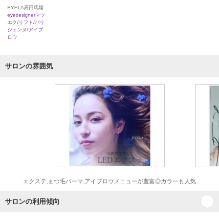
EYELA高田馬場
eyedesignerマツ
エク/リフト/パリ
ジェンヌ/アイブ
ロウ
サロンの雰囲気
エクステ,まつ毛パーマ,アイブロウメニューが豊富◎カラーも人気
サロンの利用傾向