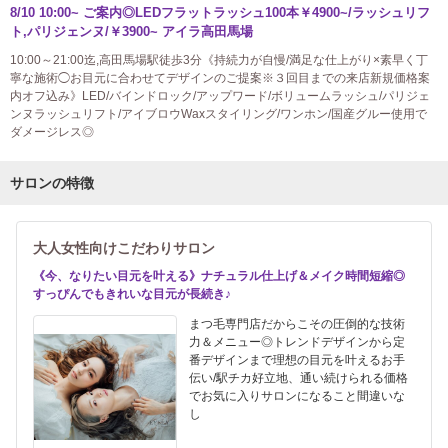
8/10 10:00~ ご案内◎LEDフラットラッシュ100本￥4900~/ラッシュリフ
ト,パリジェンヌ/￥3900~ アイラ高田馬場
10:00～21:00迄,高田馬場駅徒歩3分《持続力が自慢/満足な仕上がり×素早く丁
寧な施術◯お目元に合わせてデザインのご提案※３回目までの来店新規価格案
内オフ込み》LED/バインドロック/アップワード/ボリュームラッシュ/パリジェ
ンヌラッシュリフト/アイブロウWaxスタイリング/ワンホン/国産グルー使用で
ダメージレス◎
サロンの特徴
大人女性向けこだわりサロン
《今、なりたい目元を叶える》ナチュラル仕上げ＆メイク時間短縮◎
すっぴんでもきれいな目元が長続き♪
まつ毛専門店だからこその圧倒的な技術
力＆メニュー◎トレンドデザインから定
番デザインまで理想の目元を叶えるお手
伝い/駅チカ好立地、通い続けられる価格
でお気に入りサロンになること間違いな
し