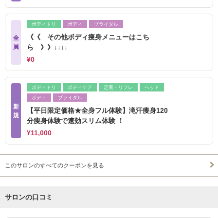
ボディトリ
ボディ
ブライダル
《《 その他ボディ痩身メニューはこち
全
員
ら 》》↓↓↓↓
¥0
ボディトリ
ボディケア
足裏・リフレ
ヘッド
ボディ
ブライダル
新
【平日限定価格★全身フル体験】滝汗痩身120
規
分痩身体験で速効スリム体験 ！
¥11,000
このサロンのすべてのクーポンを見る
サロンの口コミ