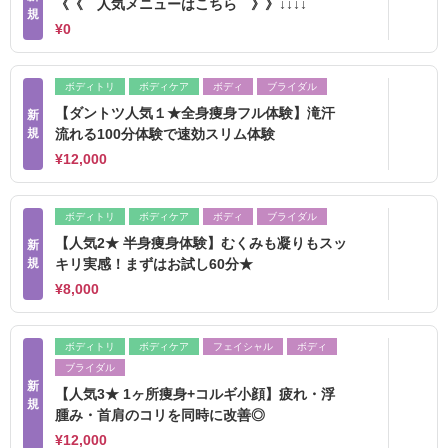
《《 人気メニューはこちら 》》↓↓↓↓
規
¥0
ボディトリ
ボディケア
ボディ
ブライダル
【ダントツ人気１★全身痩身フル体験】滝汗
新
規
流れる100分体験で速効スリム体験
¥12,000
ボディトリ
ボディケア
ボディ
ブライダル
【人気2★ 半身痩身体験】むくみも凝りもスッ
新
規
キリ実感！まずはお試し60分★
¥8,000
ボディトリ
ボディケア
フェイシャル
ボディ
ブライダル
新
【人気3★ 1ヶ所痩身+コルギ小顔】疲れ・浮
規
腫み・首肩のコリを同時に改善◎
¥12,000