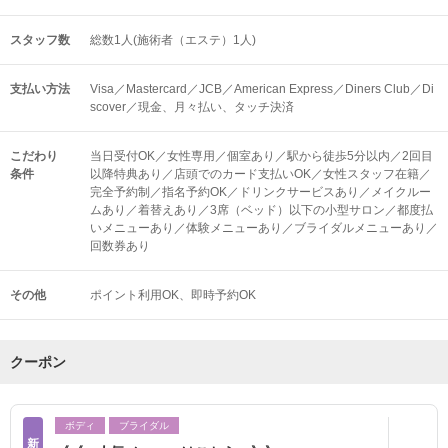
スタッフ数
総数1人(施術者（エステ）1人)
支払い方法
Visa／Mastercard／JCB／American Express／Diners Club／Di
scover／現金、月々払い、タッチ決済
こだわり
当日受付OK／女性専用／個室あり／駅から徒歩5分以内／2回目
条件
以降特典あり／店頭でのカード支払いOK／女性スタッフ在籍／
完全予約制／指名予約OK／ドリンクサービスあり／メイクルー
ムあり／着替えあり／3席（ベッド）以下の小型サロン／都度払
いメニューあり／体験メニューあり／ブライダルメニューあり／
回数券あり
その他
ポイント利用OK
即時予約OK
クーポン
ボディ
ブライダル
新