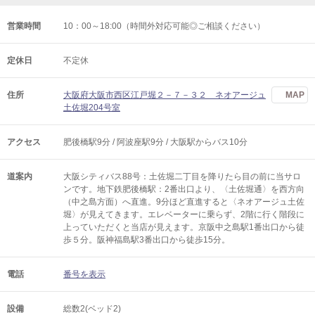
営業時間
10：00～18:00（時間外対応可能◎ご相談ください）
定休日
不定休
住所
大阪府大阪市西区江戸堀２－７－３２ ネオアージュ
MAP
土佐堀204号室
アクセス
肥後橋駅9分 / 阿波座駅9分 / 大阪駅からバス10分
道案内
大阪シティバス88号：土佐堀二丁目を降りたら目の前に当サロ
ンです。地下鉄肥後橋駅：2番出口より、〈土佐堀通〉を西方向
（中之島方面）へ直進。9分ほど直進すると〈ネオアージュ土佐
堀〉が見えてきます。エレベーターに乗らず、2階に行く階段に
上っていただくと当店が見えます。京阪中之島駅1番出口から徒
歩５分。阪神福島駅3番出口から徒歩15分。
電話
番号を表示
設備
総数2(ベッド2)