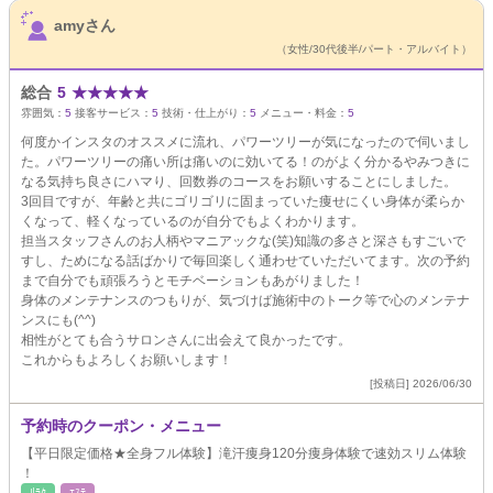
サロンPick Up
amyさん
（女性/30代後半/パート・アルバイト）
総合
5
★
★
★
★
★
雰囲気：
5
接客サービス：
5
技術・仕上がり：
5
メニュー・料金：
5
何度かインスタのオススメに流れ、パワーツリーが気になったので伺いまし
た。パワーツリーの痛い所は痛いのに効いてる！のがよく分かるやみつきに
なる気持ち良さにハマり、回数券のコースをお願いすることにしました。
3回目ですが、年齢と共にゴリゴリに固まっていた痩せにくい身体が柔らか
くなって、軽くなっているのが自分でもよくわかります。
担当スタッフさんのお人柄やマニアックな(笑)知識の多さと深さもすごいで
すし、ためになる話ばかりで毎回楽しく通わせていただいてます。次の予約
まで自分でも頑張ろうとモチベーションもあがりました！
身体のメンテナンスのつもりが、気づけば施術中のトーク等で心のメンテナ
ンスにも(^^)
相性がとても合うサロンさんに出会えて良かったです。
これからもよろしくお願いします！
[投稿日] 2026/06/30
予約時のクーポン・メニュー
【平日限定価格★全身フル体験】滝汗痩身120分痩身体験で速効スリム体験
！
ﾘﾗｸ
ｴｽﾃ