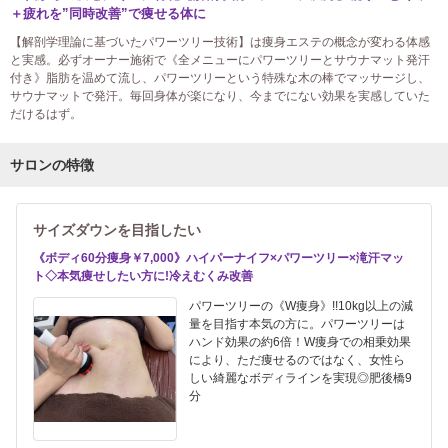
＋疲れを”同時改善”で痩せる体に
【解剖学理論に基づいたパワーツリー技術】は痩身エステの概念が変わる体感
と実感。必ずオーナー施術で《全メニューにパワーツリーとサウナマット発汗
付き》脂肪を温めて流し、パワーツリーという特殊な木の棒でマッサージし、
サウナマットで発汗。毎回身体が楽になり、今までにない効果を実感していた
だけるはず。
サロンの特徴
サイズダウンを目指したい
《ボディ60分痩身￥7,000》ハイパーナイフ×パワーツリー×滝汗マッ
ト◇本気痩せしたい方に!冷えむくみ改善
パワーツリーの《W痩身》!!10kg以上の減
量を目指す本気の方に。パワーツリーは
ハンド効果の約6倍！W痩身での相乗効果
により、ただ痩せるのではなく、女性ら
しい綺麗なボディラインを実現◎肥後橋9
分