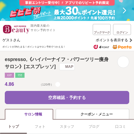
国内最大級の
サロン予約サイト
ブックマーク
ログイン
ゲストさん
ポイントを表示する
ポイントが1%たまる！
ポイントはサロン予約でつかえる！
espresso,《ハイパーナイフ・パワーツリー痩身
サロン》[エスプレッソ]
MAP
ｴｽﾃ
ﾘﾗｸ
4.86
（120件）
空席確認・予約する
クーポン・メニュー
サロン情報
トップ
フォト
スタッフ
ブログ
口コミ