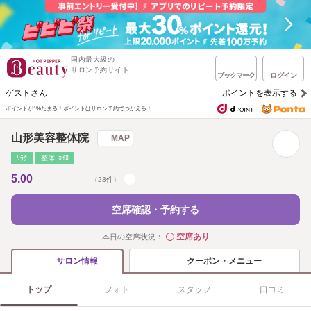
国内最大級の
サロン予約サイト
ブックマーク
ログイン
ゲストさん
ポイントを表示する
ポイントが1%たまる！
ポイントはサロン予約でつかえる！
山形美容整体院
MAP
ﾘﾗｸ
整体･ｶｲﾛ
5.00
（23件）
空席確認・予約する
空席あり
本日の空席状況：
◯
クーポン・メニュー
サロン情報
トップ
フォト
スタッフ
口コミ