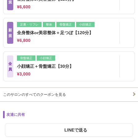
規
¥6,600
足裏・リフレ
整体
骨盤矯正
小顔矯正
新
全身整体or美容整体＋足つぼ【120分】
規
¥6,800
骨盤矯正
小顔矯正
全
小顔矯正＋骨盤矯正【30分】
員
¥3,000
このサロンのすべてのクーポンを見る
友達に共有
LINEで送る