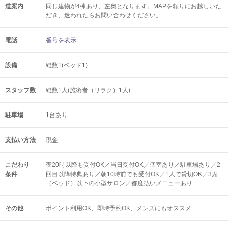
道案内
同じ建物が4棟あり、左奥となります。MAPを頼りにお越しいた
だき、迷われたらお問い合わせください。
電話
番号を表示
設備
総数1(ベッド1)
スタッフ数
総数1人(施術者（リラク）1人)
駐車場
1台あり
支払い方法
現金
こだわり
夜20時以降も受付OK／当日受付OK／個室あり／駐車場あり／2
条件
回目以降特典あり／朝10時前でも受付OK／1人で貸切OK／3席
（ベッド）以下の小型サロン／都度払いメニューあり
その他
ポイント利用OK
即時予約OK
メンズにもオススメ