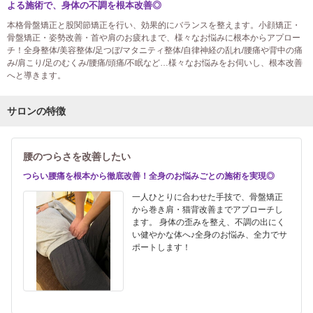
よる施術で、身体の不調を根本改善◎
本格骨盤矯正と股関節矯正を行い、効果的にバランスを整えます。小顔矯正・
骨盤矯正・姿勢改善・首や肩のお疲れまで、様々なお悩みに根本からアプロー
チ！全身整体/美容整体/足つぼ/マタニティ整体/自律神経の乱れ/腰痛や背中の痛
み/肩こり/足のむくみ/腰痛/頭痛/不眠など…様々なお悩みをお伺いし、根本改善
へと導きます。
サロンの特徴
腰のつらさを改善したい
つらい腰痛を根本から徹底改善！全身のお悩みごとの施術を実現◎
一人ひとりに合わせた手技で、骨盤矯正
から巻き肩・猫背改善までアプローチし
ます。 身体の歪みを整え、不調の出にく
い健やかな体へ♪全身のお悩み、全力でサ
ポートします！