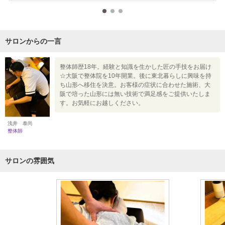
サロンからの一言
整体師歴18年。経験と知識を生かした匠の手技をお届け
☆大阪で整体院を10年開業。後に東北暮らしに興味を持
ち山形へ移住を決意。お客様の症状に合わせた施術、大
阪で培った山形には無い技術で満足感をご提供いたしま
す。お気軽にお越しください。
浅井 泰尚
整体師
サロンの雰囲気