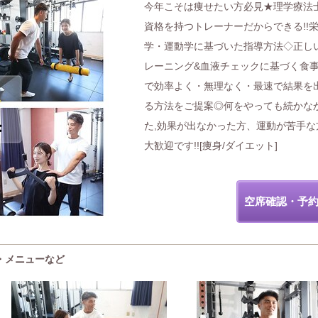
今年こそは痩せたい方必見★理学療法
資格を持つトレーナーだからできる!!
学・運動学に基づいた指導方法◇正し
レーニング&血液チェックに基づく食
で効率よく・無理なく・最速で結果を
る方法をご提案◎何をやっても続かな
た,効果が出なかった方、運動が苦手な
大歓迎です!![痩身/ダイエット]
空席確認・予
気・メニューなど