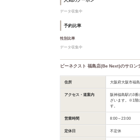
人気のクーポン
データ収集中
予約比率
性別比率
データ収集中
ビーネクスト 福島店(Be Next)のサロ
住所
大阪府大阪市福島
アクセス・道案内
阪神福島駅の3番
ざいます。※1階
す。
営業時間
8:00～23:00
定休日
不定休