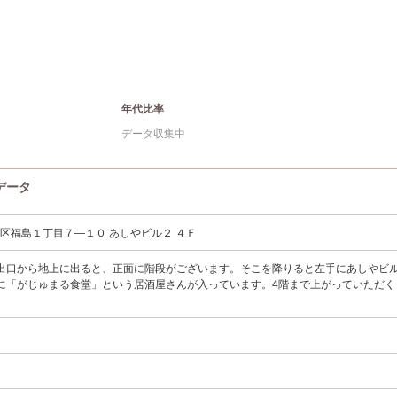
年代比率
データ収集中
ンデータ
区福島１丁目７―１０ あしやビル２ ４Ｆ
出口から地上に出ると、正面に階段がございます。そこを降りると左手にあしやビ
に「がじゅまる食堂」という居酒屋さんが入っています。4階まで上がっていただく