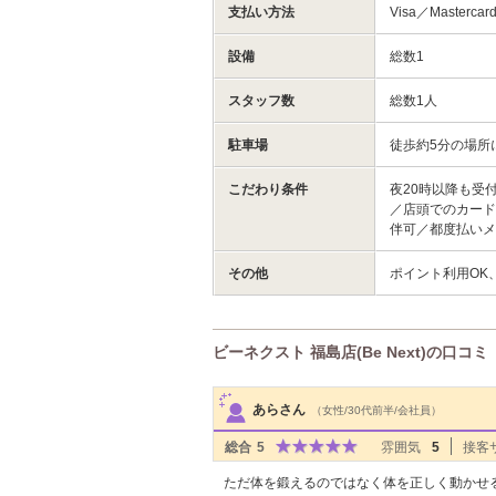
支払い方法
Visa／Masterca
設備
総数1
スタッフ数
総数1人
駐車場
徒歩約5分の場所
こだわり条件
夜20時以降も受
／店頭でのカード
伴可／都度払い
その他
ポイント利用OK
ビーネクスト 福島店(Be Next)の口コミ
サロンPick Up
あらさん
（女性/30代前半/会社員）
総合
5
雰囲気
5
接客
ただ体を鍛えるのではなく体を正しく動かせ