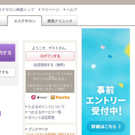
ステサロン検索トップ
マイページ
ヘルプ
ン
エステサロン
美容クリニック
ようこそ、ゲストさん。
約する
ログインする
会員登録する（無料）
クする
ホットペッパービューティーなら
1%
ポイントが
たまる！
ためたポイントをつかっておとく
にサロンをネット予約！
たまるポイントについて
つかえるサービス一覧
回
ポイント設定変更
ブックマーク
ログインすると会員情報に保存できます