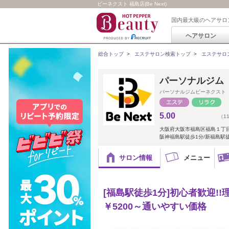
ビーネクスト 福島店(Be Next)
国内最大級のヘアサロ
ヘアサロン
総合トップ
>
エステサロン検索トップ
>
エステサロ
パーソナルジム 
パーソナルジムビーネクスト
5.00
（1
大阪府大阪市福島区福島１丁目
阪神福島駅徒歩1分/新福島駅徒
サロン情報
メニュー
[福島駅徒歩1分]初心者歓迎!
￥5200～通いやすい価格