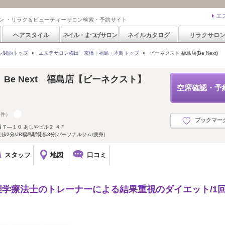
エ
ン ・リラク＆ビューティーサロン検索・予約サイト
ヘアスタイル
ネイル・まつげサロン
ネイルカタログ
リラクサロ
ン関西トップ
>
エステサロン梅田・京橋・福島・本町トップ
>
ビーネクスト 福島店(Be Next)
Be Next 福島店【ビーネクスト】
空席確認・予
1件）
ブックマー
７―１０ あしやビル２ ４Ｆ
歩2分/JR福島駅徒歩3分[パーソナルジム/痩身]
スタッフ
地図
口コミ
!理学療法士のトレーナーによる結果重視のダイエット/1