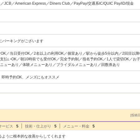
rd／JCB／American Express／Diners Club／PayPay/交通系IC/QUIC Pay/iD/現金
にパーキングがございます
付OK／当日受付OK／2名以上の利用OK／個室あり／駅から徒歩5分以内／2回目以
支払いOK／朝10時前でも受付OK／完全予約制／指名予約OK／1人で貸切OK／お
メニューあり／体験メニューあり／ブライダルメニューあり／回数券あり
、即時予約OK、メンズにもオススメ
[投稿日]
サービス
5
技術・仕上がり
5
メニュー・料金
5
るように根本的な改善からしてくれます