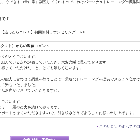
し、今できる力量に常に調整してくれるのでこれぞパーソナルトレーニングの醍醐
きです
【迷ったらコレ！】初回無料カウンセリング ￥0
ーネクスト】からの返信コメント
ありがとうございます。
り組んでいる点を評価していただき、大変光栄に思っております。
を感じていただけたこと、とても嬉しく思います。
在の能力に合わせて調整を行うことで、最適なトレーニングを提供できるよう心がけ
とに安心いたしました。
さんお声がけさせていただきますね。
うございます。
よう、一層の努力を続けて参ります。
サポートさせていただきますので、引き続きどうぞよろしくお願い申し上げます。
このサロンのすべての