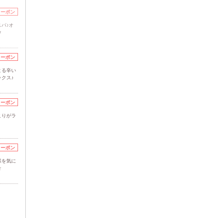
クーポン
パ♪オ
ウ
クーポン
よる辛い
クス♪
クーポン
こりがラ
クーポン
様を気に
☆