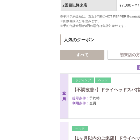
2回目以降来店
¥7,000～¥7
※平均予約金額は、直近1年間のHOT PEPPER Bea
※回数券購入分を含みます。
※予約合計金額が0円の場合は集計対象外です。
人気のクーポン
すべて
初来店の方
ボディケア
ヘッド
【不調改善♪】ドライヘッドスパ(首・肩
全
提示条件：
予約時
員
利用条件：
全員
ヘッド
【1ヶ月以内のご来店】ドライヘッドス