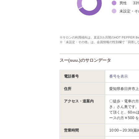
男性
33
未設定・そ
※サロンの利用傾向は、直近3カ月間のHOT PEPPER 
※「未設定・その他」は、会員情報の性別欄で「回答し
スー(suu.)のサロンデータ
電話番号
番号を表示
住所
愛知県春日井市
アクセス・道案内
〇徒歩・電車の方
き」さん奥です
て頂くと、60ｍほ
ースの方￥500
営業時間
10:00～20:30(