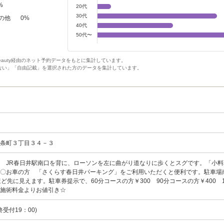
%
20代
30代
の他
0
%
40代
50代〜
Beauty経由のネット予約データをもとに集計しています。
ない」「自由記載」を選択された方のデータを集計しています。
上条町３丁目３４－３
 JR春日井駅南口を背に、ローソンを左に曲がり道なりに歩くとスグです。「小料
。〇お車の方 「さくらす春日井パーキング」をご利用いただくと便利です。駐車場
ど先に見えます。駐車券提示で、60分コースの方￥300 90分コースの方￥400 1
 を施術料金よりお値引き☆
最終受付19：00)