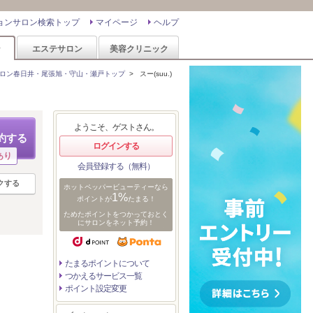
ョンサロン検索トップ
マイページ
ヘルプ
ン
エステサロン
美容クリニック
ロン春日井・尾張旭・守山・瀬戸トップ
>
スー(suu.)
ようこそ、ゲストさん。
約する
ログインする
あり
会員登録する（無料）
クする
ホットペッパービューティーなら
1%
ポイントが
たまる！
ためたポイントをつかっておとく
にサロンをネット予約！
たまるポイントについて
つかえるサービス一覧
ポイント設定変更