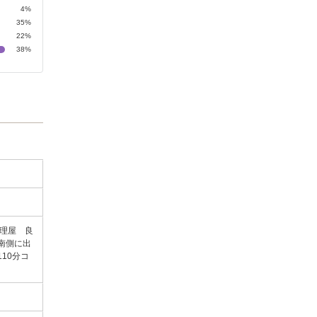
4%
35%
22%
38%
理屋 良
南側に出
10分コ