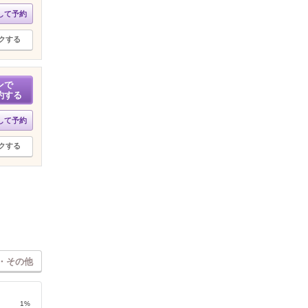
して予約
クする
ンで
約する
して予約
クする
・その他
1%