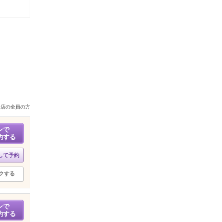
来店の全員の方
ンで
約する
して予約
クする
ンで
約する