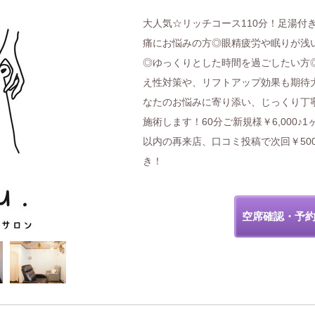
大人気☆リッチコース110分！足湯付
痛にお悩みの方◎眼精疲労や眠りが浅
◎ゆっくりとした時間を過ごしたい方
え性対策や、リフトアップ効果も期待
なたのお悩みに寄り添い、じっくり丁
施術します！60分ご新規様￥6,000♪1
以内の再来店、口コミ投稿で次回￥50
き！
空席確認・予