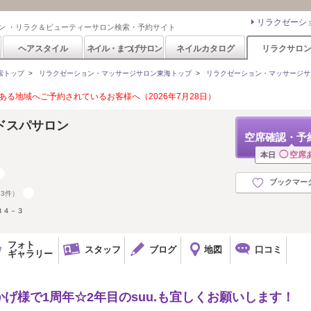
リラクゼーシ
ン ・リラク＆ビューティーサロン検索・予約サイト
ヘアスタイル
ネイル・まつげサロン
ネイルカタログ
リラクサロ
索トップ
>
リラクゼーション・マッサージサロン東海トップ
>
リラクゼーション・マッサージサ
る地域へご予約されているお客様へ（2026年7月28日）
ッドスパサロン
空席確認・予
◯
空席
本日
ブックマー
23件）
３４－３
フォト
スタッフ
ブログ
地図
口コミ
ギャラリー
おかげ様で1周年☆2年目のsuu.も宜しくお願いします！