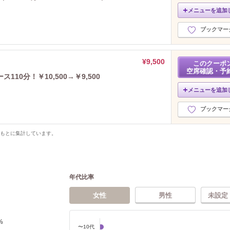
メニューを追加
ブックマー
¥9,500
このクーポ
空席確認・予
10分！￥10,500→￥9,500
メニューを追加
ブックマー
をもとに集計しています。
年代比率
女性
男性
未設定
%
〜10代