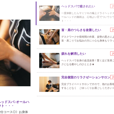
ヘッドスパで癒されたい
一度体験したらヤミツキの極上ドライヘッドス
ールハンドの施術は、心地よい圧でついウト
ト・・・
首・肩のつらさを改善したい
デスクワークや長時間の作業、姿勢の悪さに
首・肩こりでお悩みの方に☆心も身体もリラッ
疲れを解消したい
ヘッドスパで全身の血流改善！驚くほど首肩
クになる癒やしのひととき★
完全個室のリラクゼーションサロン
完全プライベートサロンですので、他のお客
することなく ごゆっくりお過ごしください
ッドスパ♪オールハ
ウト・・・
0分コース◎》お身体