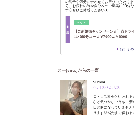
の調子や気分に合わせてお選びいただけま
分、お疲れの時や自分へのご褒美に90分な
す◎ぜひご体感ください★
ヘッド
新
【ご新規様キャンペーン☆】◎ドラ
規
スパ60分コース￥7000→￥6000
おすすめ
スー(suu.)からの一言
Sumire
ヘッドスパセラピスト
ストレス社会といわれる
など気づかないうちに溜
日常的になっていません
ります◎指先まで伝わる