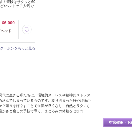
す！普段はサクッと60
ど♪ハンドケア人気で
¥6,000
イヘッド
クーポンをもっと見る
現代に生きる私たちは、環境的ストレスや精神的ストレス
め込んでしまっているものです。凝り固まった肩や頭痛が
か？頭皮をほぐすことで血流が良くなり、自然とラクにな
温かさと癒しの手技で導く、まどろみの体験をぜひ☆
空席確認・予