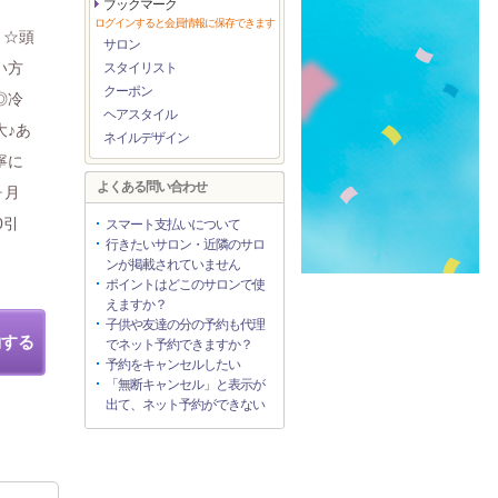
ブックマーク
ログインすると会員情報に保存できます
き☆頭
サロン
い方
スタイリスト
クーポン
◎冷
ヘアスタイル
大♪あ
ネイルデザイン
寧に
よくある問い合わせ
ヶ月
0引
スマート支払いについて
行きたいサロン・近隣のサロ
ンが掲載されていません
ポイントはどこのサロンで使
えますか？
子供や友達の分の予約も代理
約する
でネット予約できますか？
予約をキャンセルしたい
「無断キャンセル」と表示が
出て、ネット予約ができない