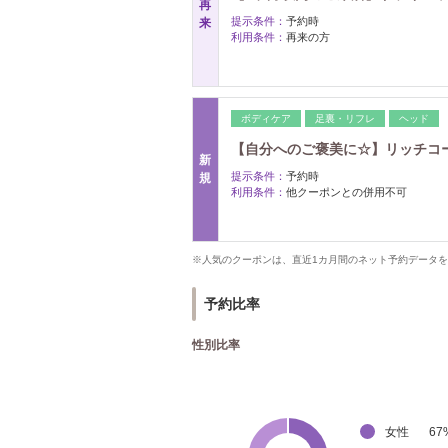
再
提示条件：
予約時
来
利用条件：
再来の方
ボディケア
足裏・リフレ
ヘッド
【自分へのご褒美に☆】リッチコース1
新
提示条件：
予約時
規
利用条件：
他クーポンとの併用不可
※人気のクーポンは、直近1カ月間のネット予約データ
予約比率
性別比率
女性
67