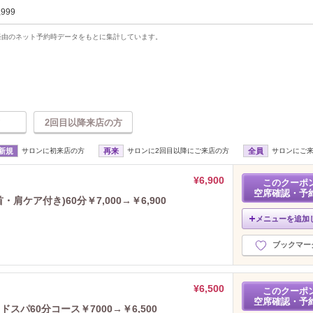
,999
uty経由のネット予約時データをもとに集計しています。
2回目以降来店の方
新規
サロンに初来店の方
再来
サロンに2回目以降にご来店の方
全員
サロンにご
¥6,900
このクーポ
空席確認・予
ケア付き)60分￥7,000→￥6,900
メニューを追加
ブックマー
¥6,500
このクーポ
空席確認・予
パ60分コース￥7000→￥6,500