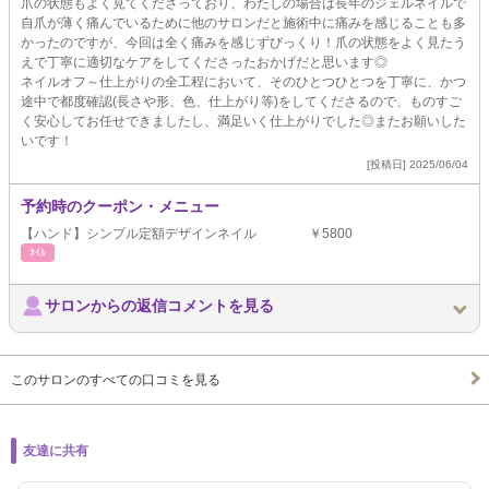
爪の状態もよく見てくださっており、わたしの場合は長年のジェルネイルで
自爪が薄く痛んでいるために他のサロンだと施術中に痛みを感じることも多
かったのですが、今回は全く痛みを感じずびっくり！爪の状態をよく見たう
えで丁寧に適切なケアをしてくださったおかげだと思います◎
ネイルオフ～仕上がりの全工程において、そのひとつひとつを丁寧に、かつ
途中で都度確認(長さや形、色、仕上がり等)をしてくださるので、ものすご
く安心してお任せできましたし、満足いく仕上がりでした◎またお願いした
いです！
[投稿日] 2025/06/04
予約時のクーポン・メニュー
【ハンド】シンプル定額デザインネイル ￥5800
ﾈｲﾙ
サロンからの返信コメントを見る
このサロンのすべての口コミを見る
友達に共有