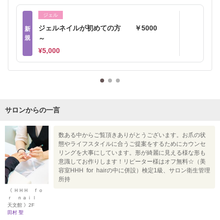
ジェル
ジェルネイルが初めての方 ￥5000
新
規
～
¥5,000
サロンからの一言
数ある中からご覧頂きありがとうございます。お爪の状
態やライフスタイルに合うご提案をするためにカウンセ
リングを大事にしています。形が綺麗に見える様な形も
意識してお作りします！リピーター様はオフ無料☆（美
容室HHH for hairの中に併設）検定1級、サロン衛生管理
所持
《 ＨＨＨ ｆｏ
ｒ ｎａｉｌ
天文館 》2F
田村 聖