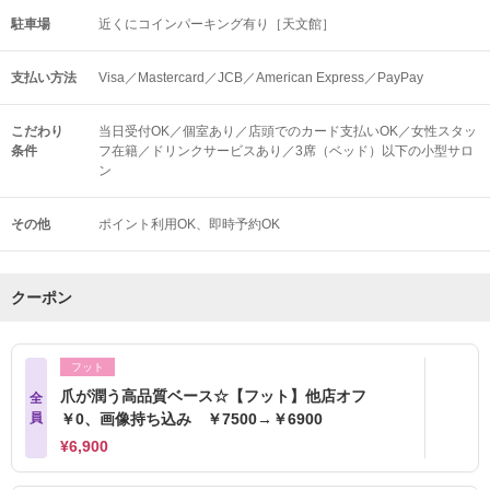
駐車場
近くにコインパーキング有り［天文館］
支払い方法
Visa／Mastercard／JCB／American Express／PayPay
こだわり
当日受付OK／個室あり／店頭でのカード支払いOK／女性スタッ
条件
フ在籍／ドリンクサービスあり／3席（ベッド）以下の小型サロ
ン
その他
ポイント利用OK
即時予約OK
クーポン
フット
爪が潤う高品質ベース☆【フット】他店オフ
全
員
￥0、画像持ち込み ￥7500→￥6900
¥6,900