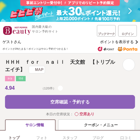
国内最大級の
サロン予約サイト
ブックマーク
ログイン
ゲストさん
ポイントを表示する
ポイントが1%たまる！
ポイントはサロン予約でつかえる！
ＨＨＨ ｆｏｒ ｎａｉｌ 天文館 【トリプル
エイチ】
MAP
ﾈｲﾙ
ﾘﾗｸ
4.94
（120件）
空席確認・予約する
空席あり
本日の空席状況：
◯
クーポン・メニュー
サロン情報
トップ
フォト
スタッフ
ブログ
口コミ