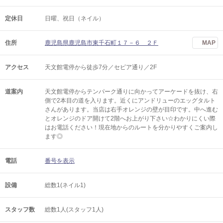
定休日
日曜、祝日（ネイル）
住所
鹿児島県鹿児島市東千石町１７－６ ２Ｆ
MAP
アクセス
天文館電停から徒歩7分／セピア通り／2F
道案内
天文館電停からテンパーク通りに向かってアーケードを抜け、右
側で2本目の道を入ります。近くにアンドリューのエッグタルト
さんがあります。当店は右手オレンジの壁が目印です。中へ進む
とオレンジのドア開けて2階へお上がり下さい☆わかりにくい際
はお電話ください！現在地からのルートを分かりやすくご案内し
ます◎
電話
番号を表示
設備
総数1(ネイル1)
スタッフ数
総数1人(スタッフ1人)