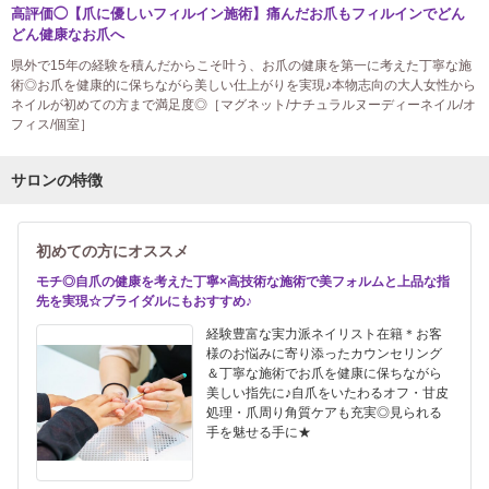
高評価◯【爪に優しいフィルイン施術】痛んだお爪もフィルインでどん
どん健康なお爪へ
県外で15年の経験を積んだからこそ叶う、お爪の健康を第一に考えた丁寧な施
術◎お爪を健康的に保ちながら美しい仕上がりを実現♪本物志向の大人女性から
ネイルが初めての方まで満足度◎［マグネット/ナチュラルヌーディーネイル/オ
フィス/個室］
サロンの特徴
初めての方にオススメ
モチ◎自爪の健康を考えた丁寧×高技術な施術で美フォルムと上品な指
先を実現☆ブライダルにもおすすめ♪
経験豊富な実力派ネイリスト在籍＊お客
様のお悩みに寄り添ったカウンセリング
＆丁寧な施術でお爪を健康に保ちながら
美しい指先に♪自爪をいたわるオフ・甘皮
処理・爪周り角質ケアも充実◎見られる
手を魅せる手に★