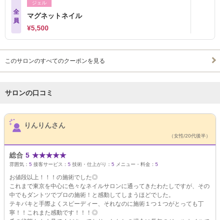
ジェル
全
マグネットネイル
員
¥5,500
このサロンのすべてのクーポンを見る
サロンの口コミ
サロンPick Up
りんりんさん
（女性/20代後半）
総合
5
★
★
★
★
★
雰囲気：
5
接客サービス：
5
技術・仕上がり：
5
メニュー・料金：
5
お値段以上！！！の施術でした◎
これまで東京を中心に色々なネイルサロンに通ってきたわたしですが、その
中でもダントツでプロの施術！と感動してしまうほどでした。
テキパキと手際よくスピーディー、それなのに施術１つ１つがとっても丁
寧！！これまた感動です！！！◎