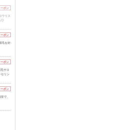
クーポン
ロウリス
も◎
クーポン
眉毛を好
クーポン
眉毛サロ
ンセリン
クーポン
個室で、