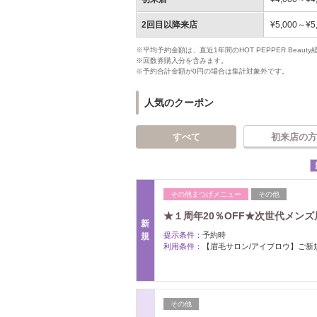
2回目以降来店
¥5,000～¥5
※平均予約金額は、直近1年間のHOT PEPPER Bea
※回数券購入分を含みます。
※予約合計金額が0円の場合は集計対象外です。
人気のクーポン
すべて
初来店の方
その他まつげメニュー
その他
★１周年20％OFF★次世代メンズ眉
新
提示条件：
予約時
規
利用条件：
【眉毛サロン/アイブロウ】ご新
その他