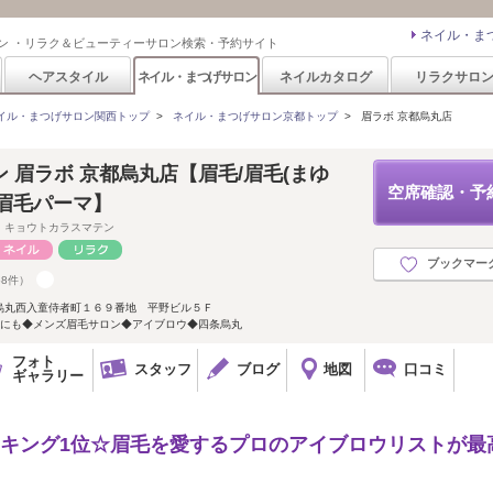
ネイル・ま
ン ・リラク＆ビューティーサロン検索・予約サイト
ヘアスタイル
ネイル・まつげサロン
ネイルカタログ
リラクサロ
イル・まつげサロン関西トップ
>
ネイル・まつげサロン京都トップ
>
眉ラボ 京都烏丸店
 眉ラボ 京都烏丸店【眉毛/眉毛(まゆ
空席確認・予
/眉毛パーマ】
 キョウトカラスマテン
ブックマー
58件）
烏丸西入童侍者町１６９番地 平野ビル５Ｆ
りにも◆メンズ眉毛サロン◆アイブロウ◆四条烏丸
フォト
スタッフ
ブログ
地図
口コミ
ギャラリー
ランキング1位☆眉毛を愛するプロのアイブロウリストが最