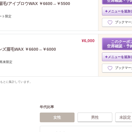
空席確認・予
/アイブロウWAX ￥6600→￥5500
メニューを追加
ート限定
ブックマー
¥6,000
このクーポ
空席確認・予
毛WAX ￥6600→￥6000
メニューを追加
】再来限定
ブックマー
をもとに集計しています。
年代比率
女性
男性
未設定