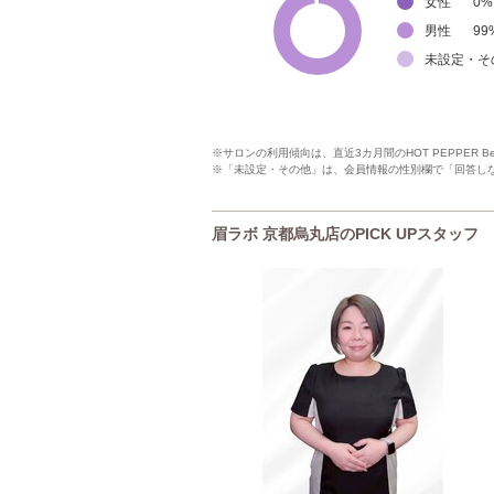
女性
0
%
男性
99
未設定・そ
※サロンの利用傾向は、直近3カ月間のHOT PEPPER 
※「未設定・その他」は、会員情報の性別欄で「回答し
眉ラボ 京都烏丸店のPICK UPスタッフ