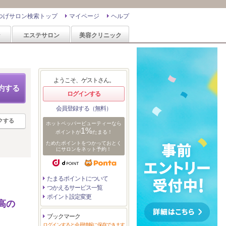
つげサロン検索トップ
マイページ
ヘルプ
ン
エステサロン
美容クリニック
ようこそ、ゲストさん。
約する
ログインする
会員登録する（無料）
クする
ホットペッパービューティーなら
1%
ポイントが
たまる！
ためたポイントをつかっておとく
にサロンをネット予約！
たまるポイントについて
つかえるサービス一覧
ポイント設定変更
高の
ブックマーク
ログインすると会員情報に保存できます