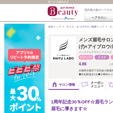
眉ラボ 京都烏丸店
国内最大級のヘアサロ
ヘアサロン
総合トップ
>
ネイル・まつげサロン検索トップ
>
ネ
メンズ眉毛サロン
げ)×アイブロウ
メンズマユゲサロンマユラボ
4.86
（1
京都府京都市下京区綾小路通
◆烏丸駅徒歩1分◆仕事終わ
クーポン
サロン情報
メニュー
1周年記念30％OFF☆眉毛
眉毛に導きます☆