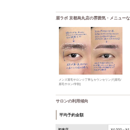
眉ラボ 京都烏丸店の雰囲気・メニュー
メンズ眉毛サロン☆丁寧なカウンセリング[眉毛/
眉毛サロン/学割]
サロンの利用傾向
平均予約金額
初来店
¥4,000～¥4