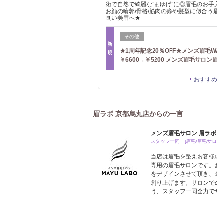
術で自然で綺麗な”まゆげ”に◎眉毛のお手
お顔の輪郭/骨格/筋肉の癖や髪型に似合う
良い美眉へ★
その他
新
★1周年記念20％OFF★メンズ眉毛W
規
￥6600→￥5200 メンズ眉毛サロン
おすすめ
眉ラボ 京都烏丸店からの一言
メンズ眉毛サロン 眉ラボ
スタッフ一同 [眉毛/眉毛サロン
当店は眉毛を整えお客様
専用の眉毛サロンです。
をデザインさせて頂き、
創り上げます。サロンで
う、スタッフ一同全力で