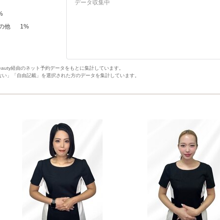
データ収集中
%
の他
1
%
Beauty経由のネット予約データをもとに集計しています。
ない」「自由記載」を選択された方のデータを集計しています。