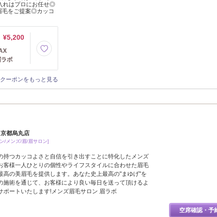
入れはプロにお任せ◎
眉毛をご提案◎カッコ
¥5,200
AX
眉ラボ
クーポンをもっと見る
 京都烏丸店
/メンズ/眉/眉サロン]
の持つカッコよさと自信を引き出すことに特化したメンズ
お客様一人ひとりの個性やライフスタイルに合わせた眉毛
最高の美眉毛を提供します。あなた史上最高の"まゆげ"を
の施術を通じて、お客様により良い毎日を送って頂けるよ
サポートいたします!メンズ眉毛サロン 眉ラボ
空席確認・予