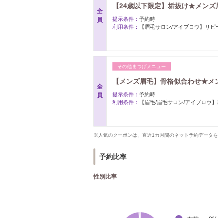
【24歳以下限定】垢抜け★メンズ眉毛
全
提示条件：
予約時
員
利用条件：
【眉毛サロン/アイブロウ】リピ
その他まつげメニュー
【メンズ眉毛】骨格似合わせ★メンズ眉
全
提示条件：
予約時
員
利用条件：
【眉毛/眉毛サロン/アイブロウ
※人気のクーポンは、直近1カ月間のネット予約データ
予約比率
性別比率