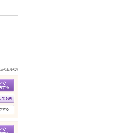
来店の全員の方
ンで
約する
して予約
クする
ンで