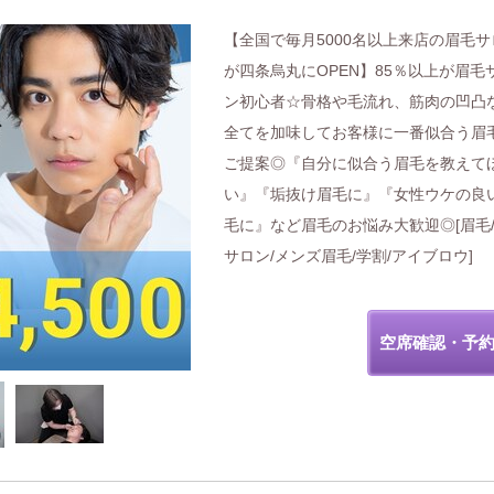
【全国で毎月5000名以上来店の眉毛サ
が四条烏丸にOPEN】85％以上が眉毛
ン初心者☆骨格や毛流れ、筋肉の凹凸
全てを加味してお客様に一番似合う眉
ご提案◎『自分に似合う眉毛を教えて
い』『垢抜け眉毛に』『女性ウケの良
毛に』など眉毛のお悩み大歓迎◎[眉毛
サロン/メンズ眉毛/学割/アイブロウ]
空席確認・予