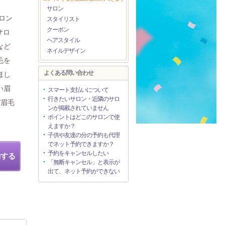
サロン
ロン
スタイリスト
クーポン
サロ
ヘアスタイル
など
ネイルデザイン
毛を
よくある問い合わせ
ほし
い眉
スマート支払いについて
行きたいサロン・近隣のサロ
/眉毛
ンが掲載されていません
ポイントはどこのサロンで使
えますか？
子供や友達の分の予約も代理
でネット予約できますか？
予約をキャンセルしたい
約する
「無断キャンセル」と表示が
出て、ネット予約ができない