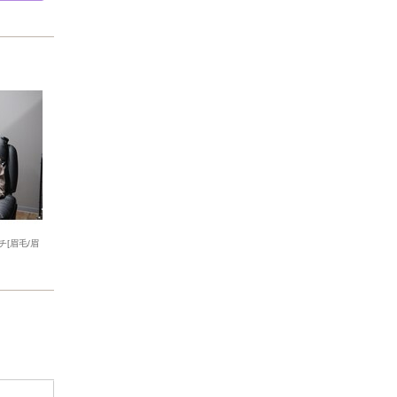
[眉毛/眉