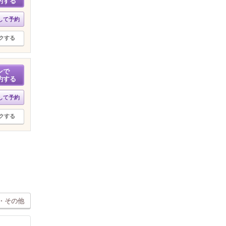
約する
して予約
クする
ンで
約する
して予約
クする
・その他