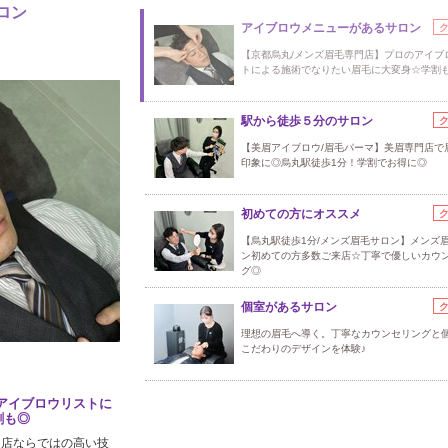
ロン
アイブロウメニューがあるサロン
【京都烏丸/メンズ眉毛専門店】プロのアイブ
トによる施術でなりたい眉毛に大変身☆学割
駅から徒歩５分のサロン
【美眉アイブロウ/眉毛パーマ】美眉専門店で
印象に◎烏丸駅徒歩1分！学割でお得に◎
初めての方にオススメ
【烏丸駅徒歩1分/メンズ眉毛サロン】メンズ
ン初めての方多数ご来店☆丁寧で優しいカウ
グ◎
個室があるサロン
理想の眉毛へ導く。丁寧なカウンセリングと
こだわりのデザインを体験♪
アイブロウリストに
割も◎
門店ならではの高い技