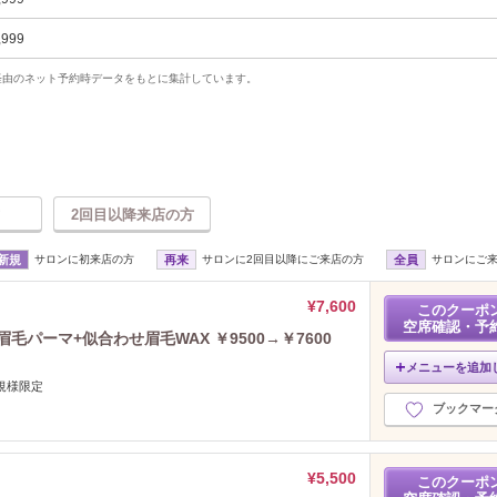
,999
uty経由のネット予約時データをもとに集計しています。
2回目以降来店の方
新規
サロンに初来店の方
再来
サロンに2回目以降にご来店の方
全員
サロンにご
¥7,600
このクーポ
空席確認・予
毛パーマ+似合わせ眉毛WAX ￥9500→￥7600
メニューを追加
規様限定
ブックマー
¥5,500
このクーポ