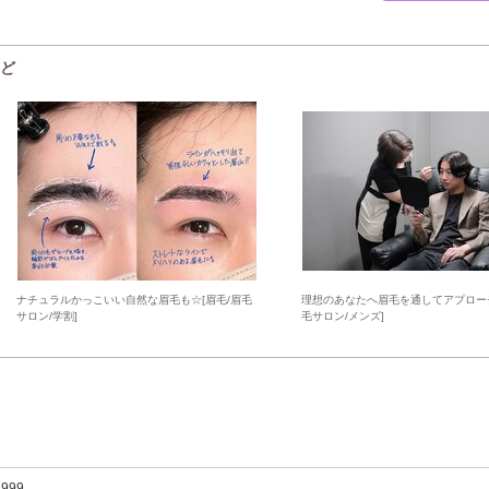
など
ナチュラルかっこいい自然な眉毛も☆[眉毛/眉毛
理想のあなたへ眉毛を通してアプローチ
サロン/学割]
毛サロン/メンズ]
,999