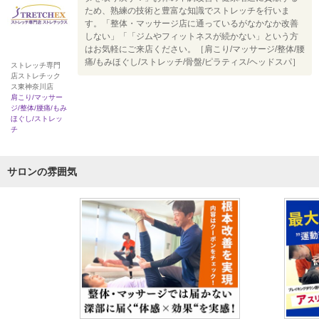
ため、熟練の技術と豊富な知識でストレッチを行いま
す。「整体・マッサージ店に通っているがなかなか改善
しない」「「ジムやフィットネスが続かない」という方
はお気軽にご来店ください。［肩こり/マッサージ/整体/腰
痛/もみほぐし/ストレッチ/骨盤/ピラティス/ヘッドスパ］
ストレッチ専門
店ストレチック
ス東神奈川店
肩こり/マッサー
ジ/整体/腰痛/もみ
ほぐし/ストレッ
チ
サロンの雰囲気