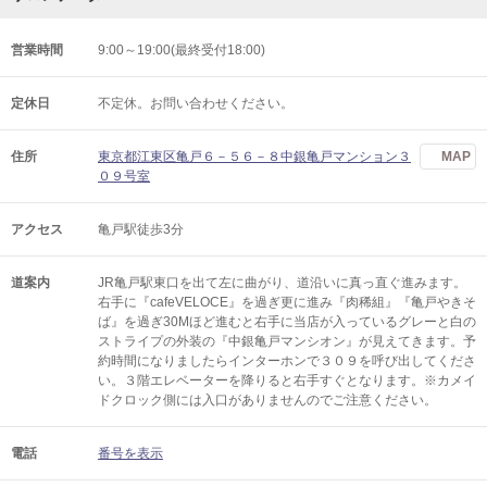
営業時間
9:00～19:00(最終受付18:00)
定休日
不定休。お問い合わせください。
住所
東京都江東区亀戸６－５６－８中銀亀戸マンション３
MAP
０９号室
アクセス
亀戸駅徒歩3分
道案内
JR亀戸駅東口を出て左に曲がり、道沿いに真っ直ぐ進みます。
右手に『cafeVELOCE』を過ぎ更に進み『肉稀組』『亀戸やきそ
ば』を過ぎ30Mほど進むと右手に当店が入っているグレーと白の
ストライプの外装の『中銀亀戸マンシオン』が見えてきます。予
約時間になりましたらインターホンで３０９を呼び出してくださ
い。３階エレベーターを降りると右手すぐとなります。※カメイ
ドクロック側には入口がありませんのでご注意ください。
電話
番号を表示