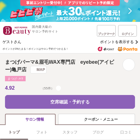
国内最大級の
サロン予約サイト
ブックマーク
ログイン
ゲストさん
ポイントを表示する
ポイントが1%たまる！
ポイントはサロン予約でつかえる！
まつげパーマ&眉毛WAX専門店 eyebee(アイビ
ー)亀戸店
MAP
まつげ･ﾒｲｸ
4.92
（55件）
空席確認・予約する
クーポン・メニュー
サロン情報
トップ
フォト
スタッフ
ブログ
口コミ