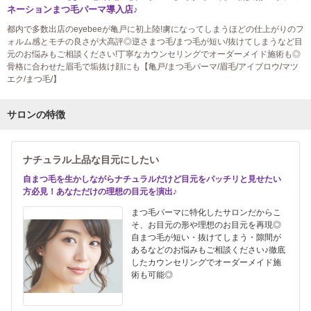
ネーションまつ毛パーマ導入店♪
都内で多数出店のeyebeeが亀戸に初上陸!虜になってしまうほどの仕上がりのフ
ォルム感とモチの良さが大高評◎逆さまつ毛/まつ毛が短い/抜けてしまうなど目
元のお悩みもご相談ください!丁寧なカウンセリングでオーダーメイド施術も◎
骨格に合わせた眉毛で垢抜け顔にも【亀戸/まつ毛パーマ/眉毛/アイブロウ/マツ
エク/まつ毛/】
サロンの特徴
ナチュラル上品な目元にしたい
自まつ毛を生かしながらナチュラルだけど目元をパッチリと見せたい
方必見！あなただけの理想の目元を演出♪
まつ毛パーマに特化したサロンだからこ
そ、お目元の形や理想のお目元を再現◎
自まつ毛が短い・抜けてしまう・隙間が
あるなどのお悩みもご相談ください♪徹底
したカウンセリングでオーダーメイド施
術も可能◎