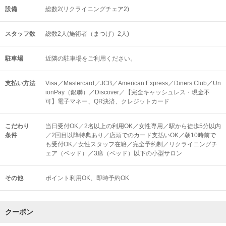
設備
総数2(リクライニングチェア2)
スタッフ数
総数2人(施術者（まつげ）2人)
駐車場
近隣の駐車場をご利用ください。
支払い方法
Visa／Mastercard／JCB／American Express／Diners Club／Un
ionPay（銀聯）／Discover／【完全キャッシュレス・現金不
可】電子マネー、QR決済、クレジットカード
こだわり
当日受付OK／2名以上の利用OK／女性専用／駅から徒歩5分以内
条件
／2回目以降特典あり／店頭でのカード支払いOK／朝10時前で
も受付OK／女性スタッフ在籍／完全予約制／リクライニングチ
ェア（ベッド）／3席（ベッド）以下の小型サロン
その他
ポイント利用OK
即時予約OK
クーポン