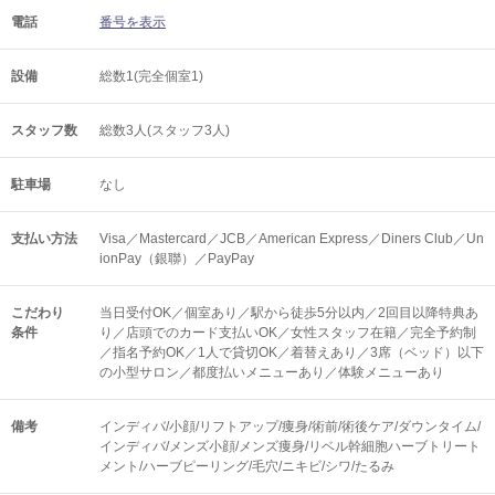
電話
番号を表示
設備
総数1(完全個室1)
スタッフ数
総数3人(スタッフ3人)
駐車場
なし
支払い方法
Visa／Mastercard／JCB／American Express／Diners Club／Un
ionPay（銀聯）／PayPay
こだわり
当日受付OK／個室あり／駅から徒歩5分以内／2回目以降特典あ
条件
り／店頭でのカード支払いOK／女性スタッフ在籍／完全予約制
／指名予約OK／1人で貸切OK／着替えあり／3席（ベッド）以下
の小型サロン／都度払いメニューあり／体験メニューあり
備考
インディバ/小顔/リフトアップ/痩身/術前/術後ケア/ダウンタイム/
インディバ/メンズ小顔/メンズ痩身/リベル幹細胞ハーブトリート
メント/ハーブピーリング/毛穴/ニキビ/シワ/たるみ