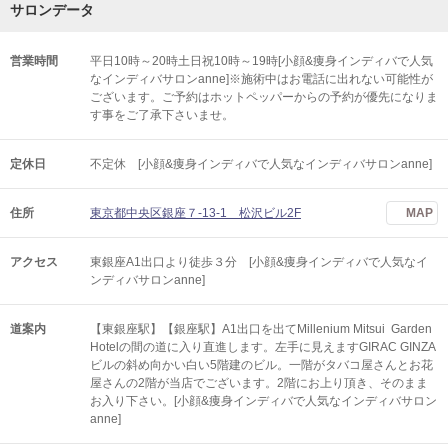
サロンデータ
営業時間
平日10時～20時土日祝10時～19時[小顔&痩身インディバで人気
なインディバサロンanne]※施術中はお電話に出れない可能性が
ございます。ご予約はホットペッパーからの予約が優先になりま
す事をご了承下さいませ。
定休日
不定休 [小顔&痩身インディバで人気なインディバサロンanne]
住所
東京都中央区銀座７-13-1 松沢ビル2F
MAP
アクセス
東銀座A1出口より徒歩３分 [小顔&痩身インディバで人気なイ
ンディバサロンanne]
道案内
【東銀座駅】【銀座駅】A1出口を出てMillenium Mitsui Garden
Hotelの間の道に入り直進します。左手に見えますGIRAC GINZA
ビルの斜め向かい白い5階建のビル。一階がタバコ屋さんとお花
屋さんの2階が当店でございます。2階にお上り頂き、そのまま
お入り下さい。[小顔&痩身インディバで人気なインディバサロン
anne]