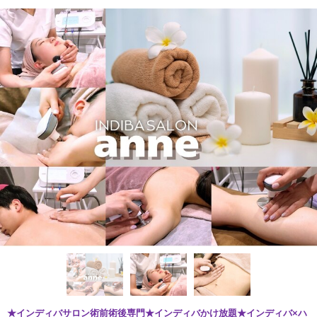
★インディバサロン術前術後専門★インディバかけ放題★インディバ×ハ