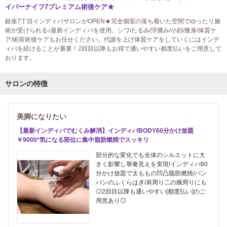
イパーナイフ7プレミアム術後ケア★
銀座7丁目インディバサロンがOPEN★完全個室の落ち着いた空間でゆったり施
術が受けられる♪最新インディバを使用。シワ/たるみ/浮腫み/小顔/痩身/体質ケ
ア/術前術後ケアもお任せください。代謝を上げ体質ケアをしていくにはインデ
ィバを続けることが重要！2回目以降もお得で通いやすい都度払いをご用意して
おります。
サロンの特徴
美脚になりたい
【最新インディバでむくみ解消】インディバBODY60分かけ放題
￥9000*気になる部位に集中脂肪燃焼でスッキリ
部分的な変化でも全体のシルエットに大
きく影響し華奢見えを実現!インディバ60
分かけ放題で太ももの凹凸脂肪燃焼/パン
パンのふくらはぎ/肩周り二の腕周りにも
◎2回目以降も通いやすい[都度払い]のご
用意あり◎