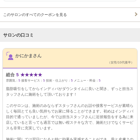
このサロンのすべてのクーポンを見る
サロンの口コミ
サロンPick Up
かにかまさん
（女性/10代後半）
総合
5
★
★
★
★
★
雰囲気：
5
接客サービス：
5
技術・仕上がり：
5
メニュー・料金：
5
脂肪吸引をしてからインディバがダウンタイムに良いと聞き、ずっと担当ス
タッフさんに施術をして頂いております！
このサロンは、施術のみならずスタッフさんのお話や接客サービスが素晴ら
しく毎回とても良い気持ちでお家に帰ることができます。初めはインディバ
目的で通っていましたが、今では担当スタッフさんに近状報告をする為に来
店していると言っても過言では無い程ステキな方で、施術だけでなくサービ
スも非常に充実しています。
施術に関しては翌日になると特に効果を実感することができ、骨と皮膚？の