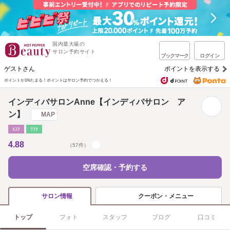
国内最大級の
サロン予約サイト
ブックマーク
ログイン
ゲストさん
ポイントを表示する
ポイントが1%たまる！
ポイントはサロン予約でつかえる！
インディバサロンAnne【インディバサロン ア
ン】
MAP
ｴｽﾃ
ﾘﾗｸ
4.88
（57件）
空席確認・予約する
クーポン・メニュー
サロン情報
トップ
フォト
スタッフ
ブログ
口コミ