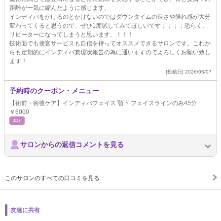
距離が一気に縮んだように感じます。
インディバをかけるのとかけないのではダウンタイムの長さや腫れ感が大分
変わってくると思うので、ぜひ1度試してみてほしいです；；；；恐らく、
リピーターになってしまうと思います、！！！
技術面でも接客サービスも自信を持ってオススメできるサロンです。これか
らも定期的にインディバ兼現状報告の為に通いますのでよろしくお願い致し
ます！
[投稿日] 2026/05/07
予約時のクーポン・メニュー
【術前・術後ケア】インディバフェイス 顎下 フェイスラインのみ45分
￥6000
ｴｽﾃ
サロンからの返信コメントを見る
このサロンのすべての口コミを見る
友達に共有