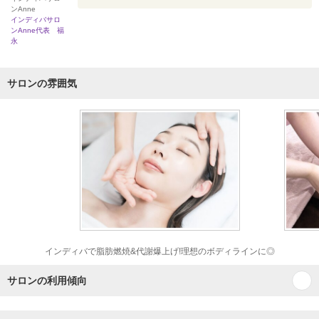
ンAnne
インディバサロ
ンAnne代表 福
永
サロンの雰囲気
インディバで脂肪燃焼&代謝爆上げ!理想のボディラインに◎
サロンの利用傾向