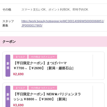
その他
スマート支払いOK
ポイント利用OK
即時予約OK
スタッフ
https://work.beauty.hotpepper.jp/WC00014099/WS0000068851/
募集
JP0000017865/
クーポン
まつエク
その他まつげメニュー
【平日限定クーポン】まつげパーマ
新
規
￥7700→【￥2690】［新潟・越後石山］
¥2,690
まつエク
その他まつげメニュー
【平日限定クーポン】NEW★パリジェンヌラ
新
規
ッシュ￥8800→【￥3690】［新潟］
¥3,690