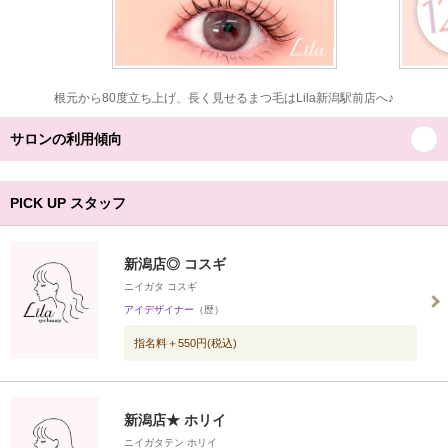
根元から80度立ち上げ、長く見せるまつ毛はLila新潟駅前店へ♪
サロンの利用傾向
PICK UP スタッフ
新潟店◎ コスギ
ニイガタ コスギ
アイデザイナー
（歴）
指名料＋550円(税込)
新潟店★ ホリイ
ニイガタテン ホリイ