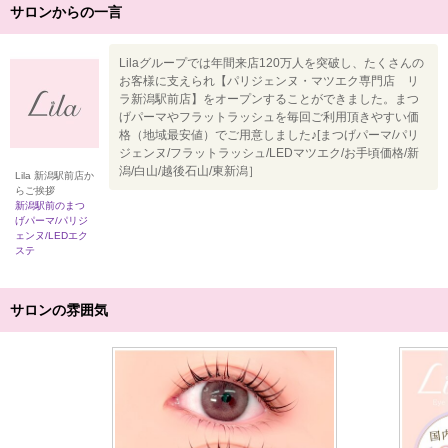
サロンからの一言
Lilaグループでは年間来店120万人を突破し、たくさんの
お客様に支えられ【パリジェンヌ・マツエク専門店 リ
ラ新潟駅前店】をオープンすることができました。まつ
げパーマやフラットラッシュを毎回ご利用頂きやすい価
格（地域最安値）でご用意しました♪[まつげパーマ/パリ
ジェンヌ/フラットラッシュ/LEDマツエク/お手頃価格/新
潟/白山/越後石山/東新潟］
Lila 新潟駅前店か
らご挨拶
新潟駅前のまつ
げパーマ/パリジ
ェンヌ/LEDエク
ステ
サロンの雰囲気