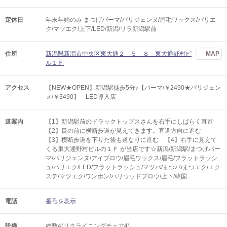
定休日
年末年始のみ まつげパーマ/パリジェンヌ/眉毛ワックス/パリエ
ク/マツエク/上下/LED/新潟/リラ新潟駅前
住所
新潟県新潟市中央区東大通２－５－８ 東大通野村ビ
MAP
ル１Ｆ
アクセス
【NEW★OPEN】新潟駅徒歩5分♪【パーマ/￥2490★パリジェン
ヌ/￥3490】 LED導入店
道案内
【1】新潟駅前のドラックトップスさんを右手にしばらく直進
【2】目の前に横断歩道が見えてきます。直進方向に進む
【3】横断歩道を下りた後も道なりに進む 【4】右手に見えて
くる東大通野村ビルの１Ｆ が当店です☆新潟/新潟駅/まつげパー
マ/パリジェンヌ/アイブロウ/眉毛ワックス/眉毛/フラットラッシ
ュ/パリエク/LED/フラットラッシュ/マツパ/まつパ/まつエク/エク
ステ/マツエク/ワンホン/ハリウッドブロウ/上下/韓国
電話
番号を表示
設備
総数4(リクライニングチェア4)