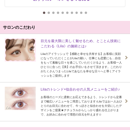
サロンのこだわり
目元を最大限に美しく魅せるため、とことん技術に
こだわる《Lila》の施術とは♪
Lilaのアイラッシュで【感動と幸せを共有する】お客様に笑顔
になっていただくことがLilaの願い。仕事にも恋愛にも…自信
をもって素敵な日々を過ごしていただくけるよう、お客様一人
ひとりに合った【美】のお手伝いをさせて頂きます。こだわり
がたくさんつまったLilaであなたを幸せな日々へと導くアイラ
ッシュをご提供します
Lilaのトレンド×似合わせの人気メニューをご紹介♪
お客様のニーズに柔軟にお応えできるよう、トレンドから定番
まで幅広いメニューをご用意しております♪Lilaではお一人おひ
とりのお目元に合わせて、今っぽさと似合わせを大切にしたデ
ザインをご提案★ナチュラルからしっかり盛れる仕上がりま
で、お好みに合わせて理想の目元を叶えます☆