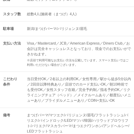
スタッフ数
総数4人(施術者（まつげ）4人)
駐車場
新潟/まつげパーマ/パリジェンヌ/眉毛
支払い方法
Visa／Mastercard／JCB／American Express／Diners Club／お
会計は完全キャッシュレスとなっており、現金でのお支払いがで
きかねます。
※店頭で利用可能なお支払い方法を記載しています。スマート支払いではご
利用いただけない場合がございます。
こだわり
当日受付OK／2名以上の利用OK／女性専用／駅から徒歩5分以内
条件
／2回目以降特典あり／店頭でのカード支払いOK／朝10時前で
も受付OK／女性スタッフ在籍／完全予約制／指名予約OK／リク
ライニングチェア（ベッド）／メイクルームあり／都度払いメニ
ューあり／ブライダルメニューあり／COIN+支払いOK
備考
まつげパーマ/マツエク/パリジェンヌ/眉毛/フラットラッシュ/パ
リエク/バインドロック/LED/マツパ/韓国/ハリウッドブロウリフ
ト/パリエク/マスカラパーマ/まつエク/ワンホン/アンドヘルシー/
LEDフラットラッシュ