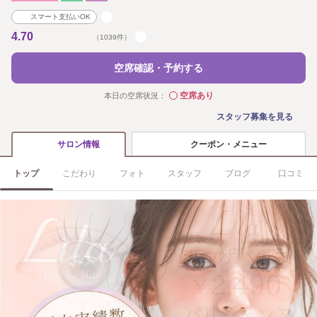
スマート支払いOK
4.70
（1039件）
空席確認・予約する
空席あり
本日の空席状況：
◯
スタッフ募集を見る
クーポン・メニュー
サロン情報
トップ
こだわり
フォト
スタッフ
ブログ
口コミ