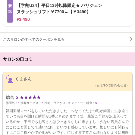
【学割U24】平日13時以降限定★ パリジェン
新
規
ヌラッシュリフト￥7700→【￥3490】
¥3,490
このサロンのすべてのクーポンを見る
サロンの口コミ
サロンPick Up
くまさん
（女性/30代前半/会社員）
総合
5
★
★
★
★
★
雰囲気：
5
接客サービス：
5
技術・仕上がり：
5
メニュー・料金：
5
韓国束感マツパをしていただきました！へなってたまつ毛が綺麗に生き返っ
ていつも目を開けた瞬間が1番ときめきます！笑 最近ご予約が沢山入って
いるのか、平日でもお客さんはひっきりなしに来ますし、少ない店員さんで
にこにこと回してて凄いなあ…といつも感心しています。忙しいにも関わら
ずにこにこ穏やかで心地がいいです。忙しすぎて皆さん潰れないように無理