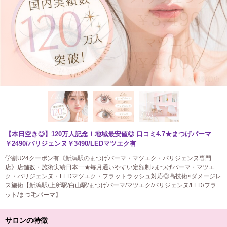
【本日空き◎】120万人記念！地域最安値◎ 口コミ4.7★まつげパーマ
￥2490/パリジェンヌ￥3490/LEDマツエク有
学割U24クーポン有《新潟駅のまつげパーマ・マツエク・パリジェンヌ専門
店》店舗数・施術実績日本一★毎月通いやすい定額制♪まつげパーマ・マツエ
ク・パリジェンヌ・LEDマツエク・フラットラッシュ対応◎高技術×ダメージレ
ス施術【新潟駅/上所駅/白山駅/まつげパーマ/マツエク/パリジェンヌ/LED/フラ
ット/まつ毛パーマ】
サロンの特徴