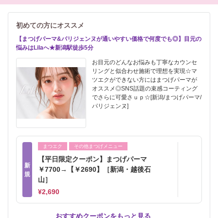
初めての方にオススメ
【まつげパーマ&パリジェンヌが通いやすい価格で何度でも◎】目元の
悩みはLilaへ★新潟駅徒歩5分
お目元のどんなお悩みも丁寧なカウンセ
リングと似合わせ施術で理想を実現☆マ
ツエクができない方にはまつげパーマが
オススメ◎SNS話題の束感コーティング
でさらに可愛さｕｐ☆[新潟/まつげパーマ/
パリジェンヌ]
まつエク
その他まつげメニュー
【平日限定クーポン】まつげパーマ
新
￥7700→【￥2690】［新潟・越後石
規
山］
¥2,690
おすすめクーポンをもっと見る