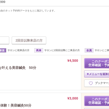
,999
uty経由のネット予約時データをもとに集計しています。
2回目以降来店の方
新規
サロンに初来店の方
再来
サロンに2回目以降にご来店の方
全員
サロンにご
¥4,500
このクーポ
空席確認・予
叶える美容鍼灸 50分
メニューを追加
ブックマー
¥3,000
このクーポ
空席確認・予
体験！美容鍼灸50分