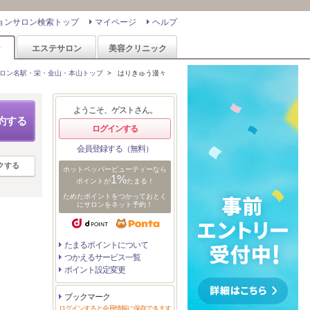
ョンサロン検索トップ
マイページ
ヘルプ
ン
エステサロン
美容クリニック
ロン名駅・栄・金山・本山トップ
>
はりきゅう漫々
ようこそ、ゲストさん。
約する
ログインする
会員登録する（無料）
クする
ホットペッパービューティーなら
1%
ポイントが
たまる！
ためたポイントをつかっておとく
にサロンをネット予約！
たまるポイントについて
つかえるサービス一覧
ポイント設定変更
ブックマーク
ログインすると会員情報に保存できます