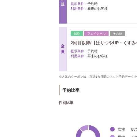
提示条件：
予約時
規
利用条件：
新規のお客様
鍼灸
フェイシャル
その他
2回目以降/【はりつやUP・くすみ
全
提示条件：
予約時
員
利用条件：
再来のお客様
※人気のクーポンは、直近1カ月間のネット予約データ
予約比率
性別比率
女性
88