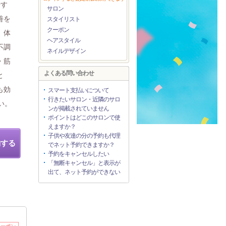
やす
サロン
善を
スタイリスト
クーポン
、体
ヘアスタイル
不調
ネイルデザイン
・筋
よくある問い合わせ
と
も効
スマート支払いについて
行きたいサロン・近隣のサロ
い。
ンが掲載されていません
ポイントはどこのサロンで使
えますか？
子供や友達の分の予約も代理
約する
でネット予約できますか？
予約をキャンセルしたい
「無断キャンセル」と表示が
出て、ネット予約ができない