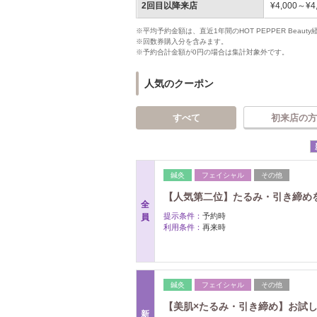
2回目以降来店
¥4,000～¥4
※平均予約金額は、直近1年間のHOT PEPPER Bea
※回数券購入分を含みます。
※予約合計金額が0円の場合は集計対象外です。
人気のクーポン
すべて
初来店の方
鍼灸
フェイシャル
その他
【人気第二位】たるみ・引き締めを
全
提示条件：
予約時
員
利用条件：
再来時
鍼灸
フェイシャル
その他
【美肌×たるみ・引き締め】お試し
新