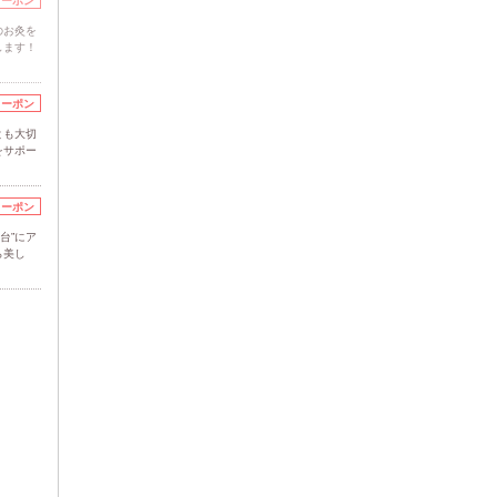
クーポン
のお灸を
します！
クーポン
とも大切
をサポー
クーポン
台”にア
ら美し