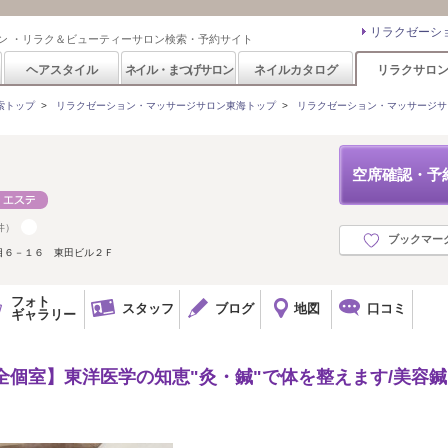
リラクゼーシ
ン ・リラク＆ビューティーサロン検索・予約サイト
ヘアスタイル
ネイル・まつげサロン
ネイルカタログ
リラクサロ
索トップ
>
リラクゼーション・マッサージサロン東海トップ
>
リラクゼーション・マッサージサ
空席確認・予
件）
ブックマー
目６－１６ 東田ビル２Ｆ
フォト
スタッフ
ブログ
地図
口コミ
ギャラリー
完全個室】東洋医学の知恵"灸・鍼"で体を整えます/美容鍼