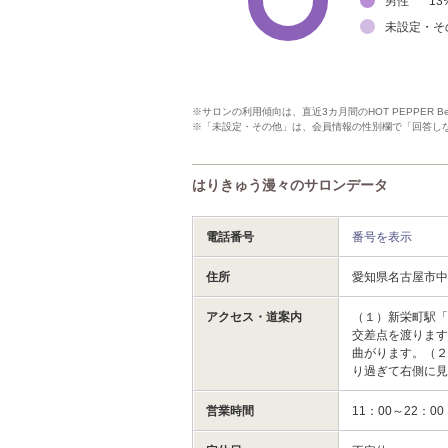
男性
13
未設定・そ
※サロンの利用傾向は、直近3カ月間のHOT PEPPER 
※「未設定・その他」は、会員情報の性別欄で「回答し
はりきゅう漫々のサロンデータ
電話番号
番号を表示
住所
愛知県名古屋市
アクセス・道案内
（１）新栄町駅
交差点を渡りま
曲がります。（
り過ぎて右側に見
営業時間
11：00～22：0