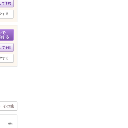
して予約
クする
ンで
約する
して予約
クする
・その他
0%