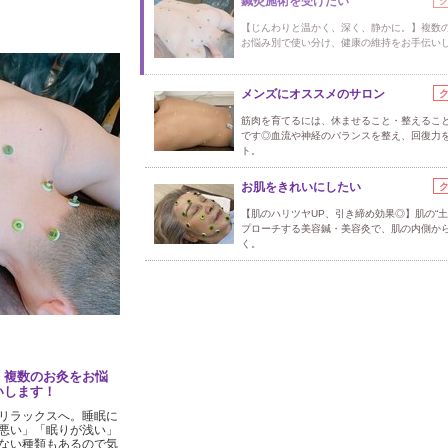
鍼灸施術を受けたい
【じんわりと温かく、深く、静かに。】複数
お悩み別で使い分け、健康の維持をお手伝い
メンズにオススメのサロン
筋肉を育てるには、休ませること・整えるこ
です◎血流や神経のバランスを整え、回復力
ト。
お肌をきれいにしたい
【肌のハリツヤUP、引き締め効果◎】肌の“土
プローチする美容鍼・美容灸で、肌の内側か
く。
】複数のお灸をお悩
いします！
リラックスへ。睡眠に
悪い」「眠りが浅い」
ない種類もあるので気