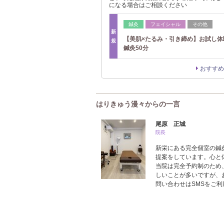
になる場合はご相談ください
鍼灸
フェイシャル
その他
新
【美肌×たるみ・引き締め】お試し体
規
鍼灸50分
おすすめ
はりきゅう漫々からの一言
尾原 正城
院長
新栄にある完全個室の鍼
提案をしています。心と
当院は完全予約制のため
しいことが多いですが、
問い合わせはSMSをご