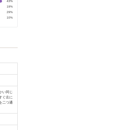
43%
19%
29%
10%
かい同じ
すぐ左に
を二つ通