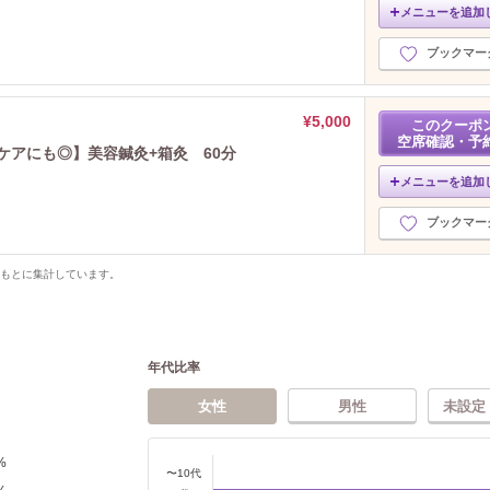
メニューを追加
ブックマー
¥5,000
このクーポ
空席確認・予
ケアにも◎】美容鍼灸+箱灸 60分
メニューを追加
ブックマー
をもとに集計しています。
年代比率
女性
男性
未設定
%
〜10代