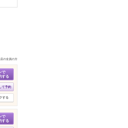
来店の全員の方
ンで
約する
して予約
クする
ンで
約する