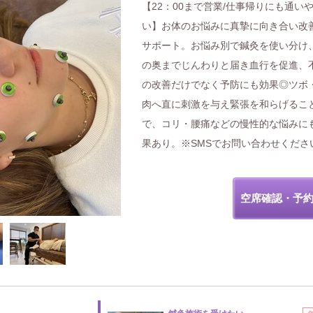
【22：00まで営業/仕事帰りにも通い
い】お体のお悩みに真摯に向き合い改
サポート。お悩み別で鍼灸を使い分け
の奥までじんわりと届き血行を促進、
の改善だけでなく予防にも効果◎ツボ
肉へ直に刺激を与え緊張を和らげるこ
で、コリ・腰痛などの慢性的な悩みに
果あり。※SMSでお問い合わせくださ
空席確認・予