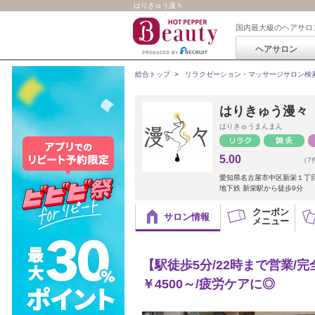
はりきゅう漫々
国内最大級のヘアサロ
ヘアサロン
総合トップ
>
リラクゼーション・マッサージサロン検
はりきゅう漫々
はりきゅうまんまん
5.00
（7
愛知県名古屋市中区新栄１丁
地下鉄 新栄駅から徒歩9分
クーポン
サロン情報
メニュー
【駅徒歩5分/22時まで営業/
￥4500～/疲労ケアに◎