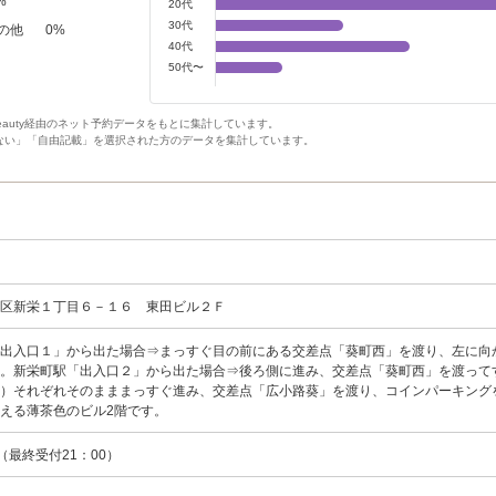
%
20代
30代
の他
0
%
40代
50代〜
Beauty経由のネット予約データをもとに集計しています。
ない」「自由記載」を選択された方のデータを集計しています。
中区新栄１丁目６－１６ 東田ビル２Ｆ
「出入口１」から出た場合⇒まっすぐ目の前にある交差点「葵町西」を渡り、左に向
す。新栄町駅「出入口２」から出た場合⇒後ろ側に進み、交差点「葵町西」を渡って
２）それぞれそのまままっすぐ進み、交差点「広小路葵」を渡り、コインパーキング
える薄茶色のビル2階です。
0（最終受付21：00）