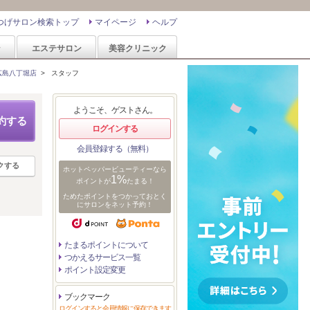
つげサロン検索トップ
マイページ
ヘルプ
ン
エステサロン
美容クリニック
広島八丁堀店
>
スタッフ
ようこそ、ゲストさん。
約する
ログインする
会員登録する（無料）
クする
ホットペッパービューティーなら
1%
ポイントが
たまる！
ためたポイントをつかっておとく
にサロンをネット予約！
たまるポイントについて
つかえるサービス一覧
ポイント設定変更
ブックマーク
ログインすると会員情報に保存できます