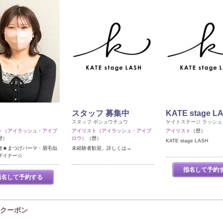
スタッフ 募集中
KATE stage L
スタッフ ボシュウチュウ
ケイトステージ ラッシュ
ト（アイラッシュ・アイブ
アイリスト（アイラッシュ・アイブ
アイリスト
（歴）
歴）
ロウ）
（歴）
KATE stage LASH
者★まつげパーマ・眉毛似
未経験者歓迎。詳しくは→
ザイナー☆
指名して予約
指名して予約する
のクーポン