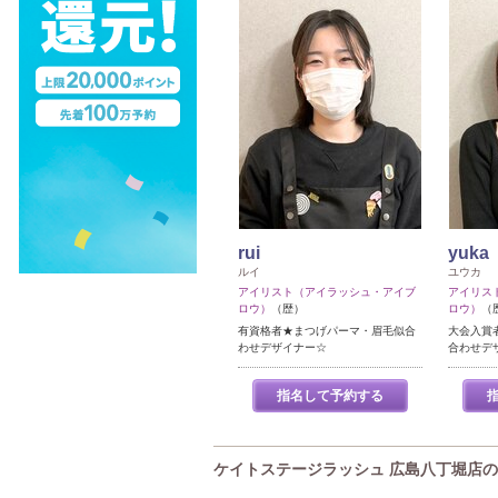
rui
yuka
ルイ
ユウカ
アイリスト（アイラッシュ・アイブ
アイリス
ロウ）
（歴）
ロウ）
（
有資格者★まつげパーマ・眉毛似合
大会入賞
わせデザイナー☆
合わせデ
指名して予約する
ケイトステージラッシュ 広島八丁堀店