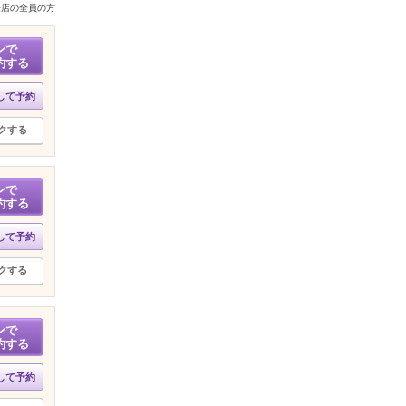
来店の全員の方
ンで
約する
して予約
クする
ンで
約する
して予約
クする
ンで
約する
して予約