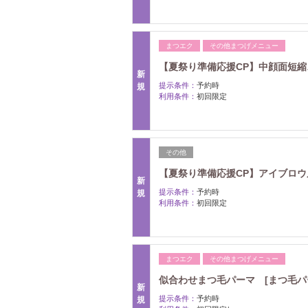
まつエク
その他まつげメニュー
【夏祭り準備応援CP】中顔面短縮♪
新
提示条件：
予約時
規
利用条件：
初回限定
その他
【夏祭り準備応援CP】アイブロウ眉
新
提示条件：
予約時
規
利用条件：
初回限定
まつエク
その他まつげメニュー
似合わせまつ毛パーマ [まつ毛パーマ
新
提示条件：
予約時
規