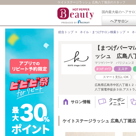
ケイトステージラッシュ 広島八丁堀店のスタッフ
国内最大級のヘアサロ
ヘアサロン
総合トップ
>
ネイル・まつげサロン検索トップ
>
ネ
【まつげパーマ/
ッシュ 広島八
マツゲパーマ パリジェンヌ
スマート支払いOK
広島県広島市中区八丁堀１２
八丁堀電停徒歩３分,アストラ
クーポン
サロン情報
メニュー
ケイトステージラッシュ 広島八丁堀