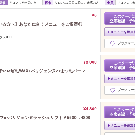
新規
サロンに初来店の方
再来
サロンに2回目以降にご来店の方
全員
サロンにご
¥0
このクーポ
空席確認・予
いる方へ】あなたに合うメニューをご提案◎
メニューを追加
ス/HBL]
ブックマー
¥8,000
このクーポ
空席確認・予
set>眉毛WAX+パリジェンヌorまつ毛パーマ
メニューを追加
ブックマー
¥4,800
このクーポ
空席確認・予
orパリジェンヌラッシュリフト￥5500→4800
メニューを追加