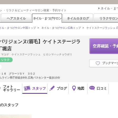
ネイル・ま
ン ・リラク＆ビューティーサロン検索・予約サイト
ヘアスタイル
ネイル・まつげサロン
ネイルカタログ
リラクサロ
イル・まつげサロン中国トップ
>
ネイル・まつげサロン広島トップ
>
ケイトステージラッシュ 
パリジェンヌ/眉毛】ケイトステージラ
空席確認・予
丁堀店
 マユゲ ケイトステージラッシュ ヒロシマハッチョウボリ
ブックマー
－１８ グラーツＳＹ ３０２
ムライン県庁前徒歩9分,広島バスセンター徒歩10分
フォト
スタッフ
ブログ
地図
口コミ
ギャラリー
店のスタッフ