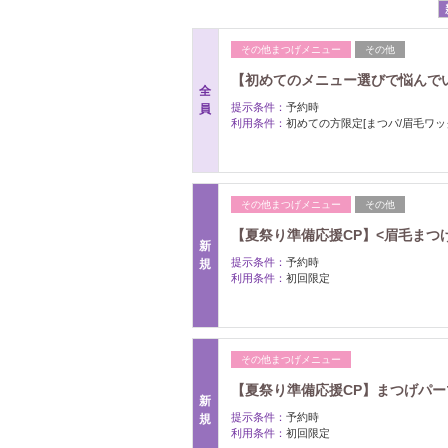
その他まつげメニュー
その他
【初めてのメニュー選びで悩んで
全
提示条件：
予約時
員
利用条件：
初めての方限定[まつパ/眉毛ワック
その他まつげメニュー
その他
【夏祭り準備応援CP】<眉毛まつげ
新
提示条件：
予約時
規
利用条件：
初回限定
その他まつげメニュー
【夏祭り準備応援CP】まつげパーマ
新
提示条件：
予約時
規
利用条件：
初回限定