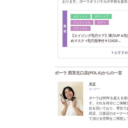
おります。ポーラオリジナルの手技を是非
ボディトリ
ボディケア
フェイシャル
ボディ
新
ブライダル
規
【エイジング毛穴ケア】弾力UP &毛
めマスク +毛穴洗浄付￥13420→
おすすめ
ポーラ 西宮北口店(POLA)からの一言
天正
オーナー
ポーラは90年を超える老
す。それを存分にご体験
位を頂いており、専任で
田店、江坂店のオーナーを
て頂ける空間をご用意し