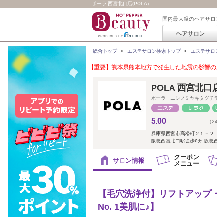
ポーラ 西宮北口店(POLA)
国内最大級のヘアサロ
ヘアサロン
総合トップ
>
エステサロン検索トップ
>
エステサロ
【重要】熊本県熊本地方で発生した地震の影響のあ
POLA 西宮北口
ポーラ ニシノミヤキタグチ
5.00
（2
兵庫県西宮市高松町２１－２
阪急西宮北口駅徒歩6分 阪急
クーポン
サロン情報
メニュー
【毛穴洗浄付】リフトアップ・
No. 1美肌に♪】