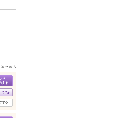
来店の全員の方
ンで
約する
して予約
クする