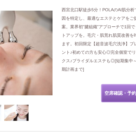
西宮北口駅徒歩5分！POLAのAI肌分析
因を特定し、最適なエステとケアをご
案。業界初"腱組織"アプローチで1回で
トアップを。毛穴・肌荒れ肌質改善を
ます。初回限定【超音波毛穴洗浄】プ
ント♪初めての方も安心◎完全個室で
クス♪ブライダルエステも◎[短期集中
期計画まで]
空席確認・予