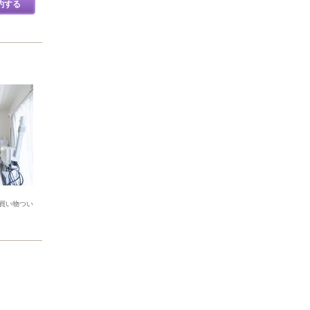
約する
買い物つい