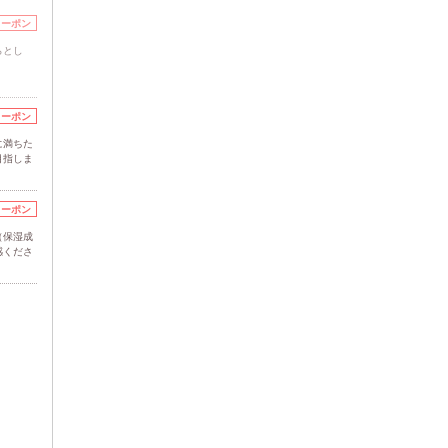
クーポン
らとし
クーポン
に満ちた
目指しま
クーポン
（保湿成
感くださ