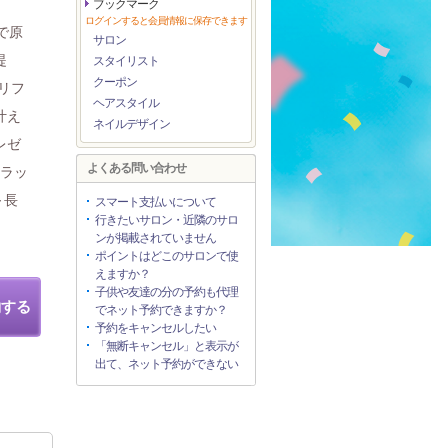
ブックマーク
ログインすると会員情報に保存できます
で原
サロン
提
スタイリスト
クーポン
リフ
ヘアスタイル
叶え
ネイルデザイン
レゼ
よくある問い合わせ
リラッ
～長
スマート支払いについて
行きたいサロン・近隣のサロ
ンが掲載されていません
ポイントはどこのサロンで使
えますか？
子供や友達の分の予約も代理
約する
でネット予約できますか？
予約をキャンセルしたい
「無断キャンセル」と表示が
出て、ネット予約ができない