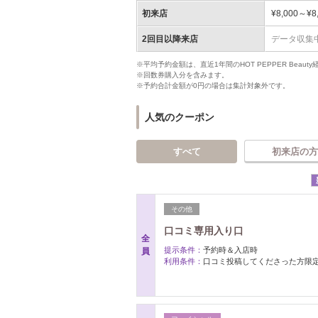
初来店
¥8,000～¥8
2回目以降来店
データ収集
※平均予約金額は、直近1年間のHOT PEPPER Bea
※回数券購入分を含みます。
※予約合計金額が0円の場合は集計対象外です。
人気のクーポン
すべて
初来店の方
その他
口コミ専用入り口
全
提示条件：
予約時＆入店時
員
利用条件：
口コミ投稿してくださった方限