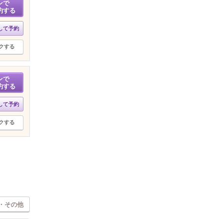
ンで
約する
して予約
クする
ンで
約する
して予約
クする
・その他