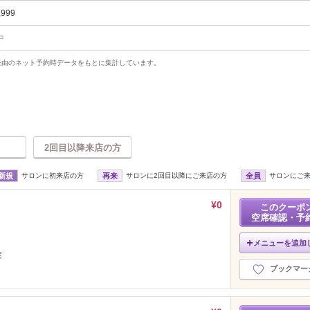
,999
中
uty経由のネット予約時データをもとに集計しています。
2回目以降来店の方
新規
サロンに初来店の方
再来
サロンに2回目以降にご来店の方
全員
サロンにご
¥0
このクーポ
空席確認・予
メニューを追加
定
ブックマー