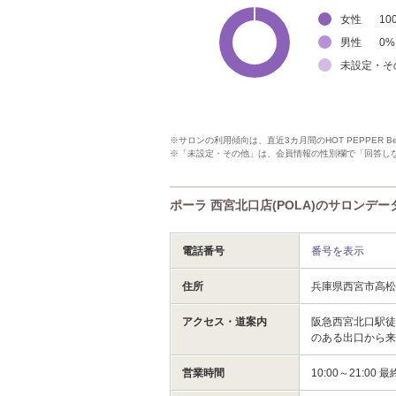
女性
10
男性
0
%
未設定・そ
※サロンの利用傾向は、直近3カ月間のHOT PEPPER 
※「未設定・その他」は、会員情報の性別欄で「回答し
ポーラ 西宮北口店(POLA)のサロンデー
電話番号
番号を表示
住所
兵庫県西宮市高
アクセス・道案内
阪急西宮北口駅徒
のある出口から
営業時間
10:00～21: