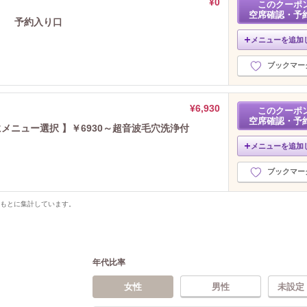
¥0
このクーポ
空席確認・予
】 予約入り口
メニューを追加
ブックマー
¥6,930
このクーポ
空席確認・予
にメニュー選択 】￥6930～超音波毛穴洗浄付
メニューを追加
ブックマー
をもとに集計しています。
年代比率
女性
男性
未設定