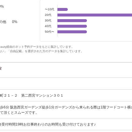
0
%
〜10代
20代
30代
の他
0
%
40代
50代〜
Beauty経由のネット予約データをもとに集計しています。
ない」「自由記載」を選択された方のデータを集計しています。
タ
松町２１－２ 第二西宮マンション３０１
歩6分 阪急西宮ガーデンズ徒歩1分ガーデンズから来られる際は1階フードコート横
来て頂くとスムーズです。
00 最終受付時間19時お仕事終わりのお時間も受け付けております♪