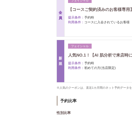
フェイシャル
【コースご契約済みのお客様専用
全
提示条件：
予約時
員
利用条件：
コースに入会されているお客様
フェイシャル
人気NO.1！【AI 肌分析で来店時
新
提示条件：
予約時
規
利用条件：
初めての方(当店限定)
※人気のクーポンは、直近1カ月間のネット予約データ
予約比率
性別比率