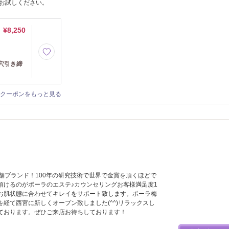
お試しください。
¥8,250
穴引き締
クーポンをもっと見る
舗ブランド！100年の研究技術で世界で金賞を頂くほどで
頂けるのがポーラのエステ♪カウンセリングお客様満足度1
お肌状態に合わせてキレイをサポート致します。ポーラ梅
経て西宮に新しくオープン致しました(^^)リラックスし
ております。ぜひご来店お待ちしております！