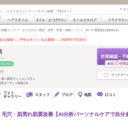
エ
ン ・リラク＆ビューティーサロン検索・予約サイト
ヘアスタイル
ネイル・まつげサロン
ネイルカタログ
リラクサロ
ン関西トップ
>
エステサロン西宮・伊丹・芦屋・尼崎トップ
>
ポーラ 西宮北口店(POLA)
る地域へご予約されているお客様へ（2026年7月28日）
店
空席確認・予
テン
◯
空席
本日
4件）
ブックマー
 第二西宮マンション３０１
西宮ガーデンズ徒歩1分
フォト
スタッフ
ブログ
地図
口コミ
ギャラリー
毛穴・肌荒れ肌質改善【AI分析パーソナルケアで自分