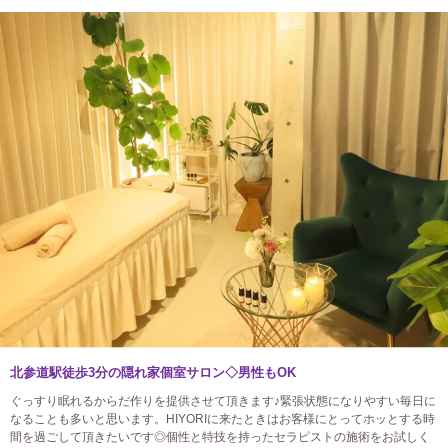
北参道駅徒歩3分の隠れ家個室サロン◇男性もOK
ぐっすり眠れるからだ作りを提供させて頂きます♪緊張状態になりやすい毎日に
なることも多いと思います。HIYORIに来たときはお客様にとってホッとする時
間を過ごして頂きたいです◎個性と特技を持ったセラピストの施術をお試しく