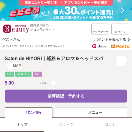
国内最大級の
サロン予約サイト
ブックマーク
ログイン
ゲストさん
ポイントを表示する
ポイントが1%たまる！
ポイントはサロン予約でつかえる！
Salon de HIYORI｜経絡＆アロマ＆ヘッドスパ
MAP
ﾘﾗｸ
整体･ｶｲﾛ
ｴｽﾃ
5.00
（2件）
空席確認・予約する
メニュー
サロン情報
トップ
スタッフ
口コミ