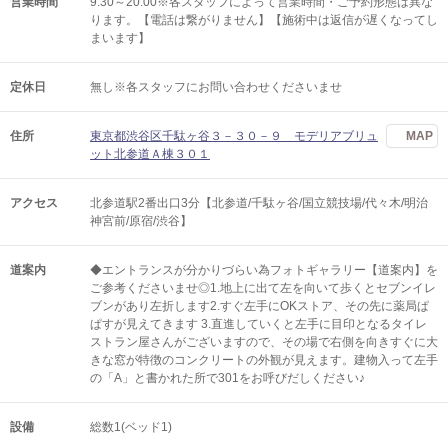
営業時間
9:30～20:00※各スタッフによって営業時間・ご予約形態は異な
ります。【電話は繋がりません】【施術中は返信が遅くなってし
まいます】
定休日
無し※各スタッフにお問い合わせくださいませ
住所
東京都渋谷区千駄ヶ谷３－３０－９ モデリアブリュ
MAP
ット北参道Ａ棟３０１
アクセス
北参道駅2番出口3分【北参道/千駄ヶ谷/国立競技場/代々木/明治
神宮前/原宿/渋谷】
道案内
◆エントランスが分かりづらい為フォトギャラリー【道案内】を
ご参考くださいませ◎1.地上に出て左を向いて歩くとセブンイレ
ブンがあり左折します2.すぐ左手にOKストア、その先に薬局ぱ
ぱすが見えてきます 3.直進していくと左手に目印となるタイレ
ストラン屋さんがございますので、その場で右側を向きすぐに大
きな窓が特徴のコンクリートの外観が見えます。建物入って左手
の「A」と書かれた所で301をお呼びだしください♪
設備
総数1(ベッド1)