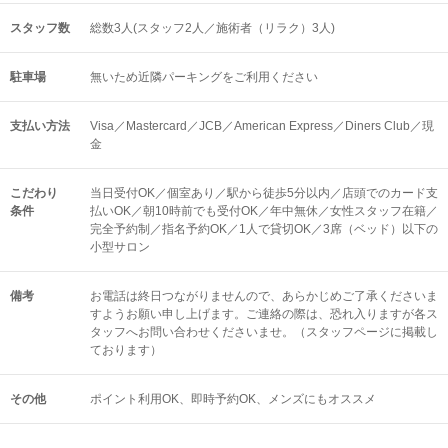
スタッフ数
総数3人(スタッフ2人／施術者（リラク）3人)
駐車場
無いため近隣パーキングをご利用ください
支払い方法
Visa／Mastercard／JCB／American Express／Diners Club／現
金
こだわり
当日受付OK／個室あり／駅から徒歩5分以内／店頭でのカード支
条件
払いOK／朝10時前でも受付OK／年中無休／女性スタッフ在籍／
完全予約制／指名予約OK／1人で貸切OK／3席（ベッド）以下の
小型サロン
備考
お電話は終日つながりませんので、あらかじめご了承くださいま
すようお願い申し上げます。ご連絡の際は、恐れ入りますが各ス
タッフへお問い合わせくださいませ。（スタッフページに掲載し
ております）
その他
ポイント利用OK
即時予約OK
メンズにもオススメ