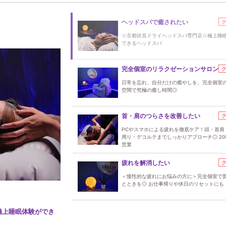
ヘッドスパで癒されたい
☆京都伏見ドライヘッドスパ専門店☆極上睡
できるヘッドスパ
完全個室のリラクゼーションサロン
日常を忘れ、自分だけの癒やしを。完全個室
空間で究極の癒し時間◎
首・肩のつらさを改善したい
PCやスマホによる疲れを徹底ケア！頭・首肩
周り・デコルテまでしっかりアプローチ◎ 20
営業
疲れを解消したい
＜慢性的な疲れにお悩みの方に＞完全個室で
とときを◎ お仕事帰りや休日のリセットにも
極上睡眠体験ができ