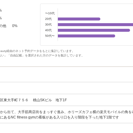
%
〜10代
%
20代
30代
の他
0
%
40代
50代〜
Beauty経由のネット予約データをもとに集計しています。
ない」「自由記載」を選択された方のデータを集計しています。
区東大手町７５６ 桃山SKビル 地下1F
口から出て、大手筋商店街をまっすぐ進み、ホリーズカフェ横の楽天モバイルの角を
にあるNC fitness gymの看板がある入り口を入り階段を下った地下1階です