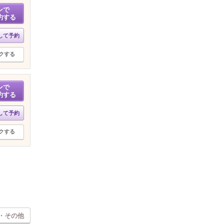
ンで
約する
して予約
クする
ンで
約する
して予約
クする
・その他