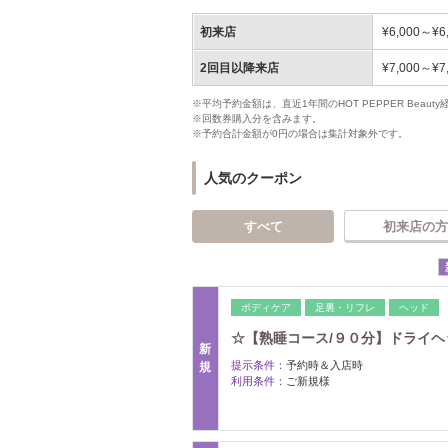
初来店
¥6,000～¥6
2回目以降来店
¥7,000～¥7
※平均予約金額は、直近1年間のHOT PEPPER Bea
※回数券購入分を含みます。
※予約合計金額が0円の場合は集計対象外です。
人気のクーポン
すべて
初来店の方
ボディケア
足裏・リフレ
ヘッド
☆【熟睡コース/９０分】ドライヘ
新
提示条件：
予約時＆入店時
規
利用条件：
ご新規様