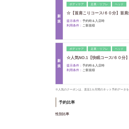
ボディケア
足裏・リフレ
ヘッド
☆【首肩こりコース/６０分】首
新
提示条件：
予約時＆入店時
規
利用条件：
ご新規様
ボディケア
足裏・リフレ
ヘッド
☆人気NO.1【快眠コース/６０分
新
提示条件：
予約時＆入店時
規
利用条件：
ご新規様
※人気のクーポンは、直近1カ月間のネット予約データ
予約比率
性別比率