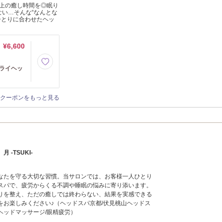
上の癒し時間を◎眠り
ない…そんな“なんとな
ひとりに合わせたヘッ
¥6,600
ドライヘッ
クーポンをもっと見る
-TSUKI-
なたを守る大切な習慣。当サロンでは、お客様一人ひとり
スパで、疲労からくる不調や睡眠の悩みに寄り添います。
りを整え、ただの癒しでは終わらない、結果を実感できる
をお楽しみください♪（ヘッドスパ京都/伏見桃山ヘッドス
/ヘッドマッサージ/眼精疲労）