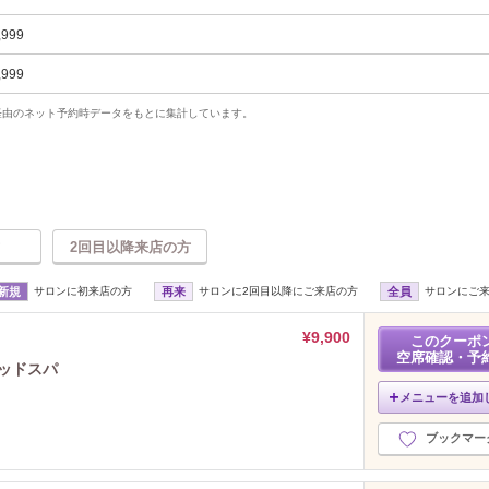
,999
,999
uty経由のネット予約時データをもとに集計しています。
2回目以降来店の方
新規
サロンに初来店の方
再来
サロンに2回目以降にご来店の方
全員
サロンにご
¥9,900
このクーポ
空席確認・予
ッドスパ
メニューを追加
ブックマー