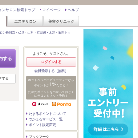
ョンサロン検索トップ
マイページ
ヘルプ
ン
エステサロン
美容クリニック
ロン長岡京・伏見・山科・京田辺・木津・亀岡トッ
ようこそ、ゲストさん。
約する
ログインする
会員登録する（無料）
クする
ホットペッパービューティーなら
1%
ポイントが
たまる！
ためたポイントをつかっておとく
にサロンをネット予約！
たまるポイントについて
つかえるサービス一覧
ポイント設定変更
ブックマーク