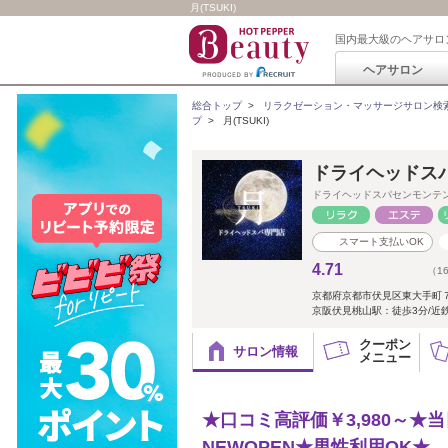
月(TSUKI)
国内最大級のヘアサロ
ヘアサロン
総合トップ
>
リラクゼーション・マッサージサロン検
プ
>
月(TSUKI)
ドライヘッドスパ専
ドライヘッドスパセンモンテ
スマート支払いOK
4.71
（1
京都府京都市伏見区東大手町７
京阪伏見桃山駅：徒歩3分/近鉄
クーポン
サロン情報
メニュー
★口コミ高評価￥3,980～
NEWOPEN★男性利用OK★