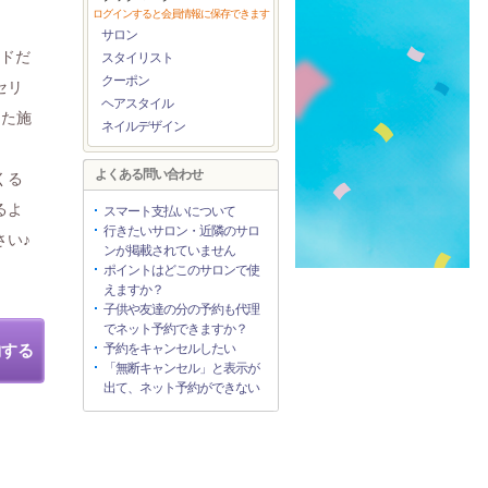
ログインすると会員情報に保存できます
サロン
ッドだ
スタイリスト
クーポン
セリ
ヘアスタイル
った施
ネイルデザイン
、
よくある問い合わせ
くる
るよ
スマート支払いについて
行きたいサロン・近隣のサロ
さい♪
ンが掲載されていません
ポイントはどこのサロンで使
えますか？
子供や友達の分の予約も代理
でネット予約できますか？
約する
予約をキャンセルしたい
「無断キャンセル」と表示が
出て、ネット予約ができない