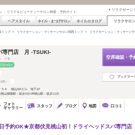
リラクゼーシ
ン ・リラク＆ビューティーサロン検索・予約サイト
ヘアスタイル
ネイル・まつげサロン
ネイルカタログ
リラクサロ
索トップ
>
リラクゼーション・マッサージサロン関西トップ
>
リラクゼーション・マッサージサ
門店 月 -TSUKI-
空席確認・予
ン ツキ
ブックマー
61件）
５６ 桃山SKビル 地下1F
桃山御陵駅：徒歩4分/JR桃山駅：徒歩11分
フォト
スタッフ
ブログ
地図
口コミ
ギャラリー
★当日予約OK★京都伏見桃山初！ドライヘッドスパ専門店