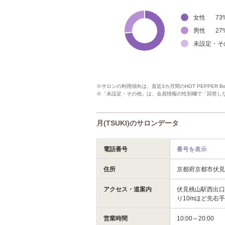
女性
73
男性
27
未設定・そ
※サロンの利用傾向は、直近3カ月間のHOT PEPPER 
※「未設定・その他」は、会員情報の性別欄で「回答し
月(TSUKI)のサロンデータ
電話番号
番号を表示
住所
京都府京都市伏見
アクセス・道案内
伏見桃山駅西出
り10mほど先右手
営業時間
10:00～20:00