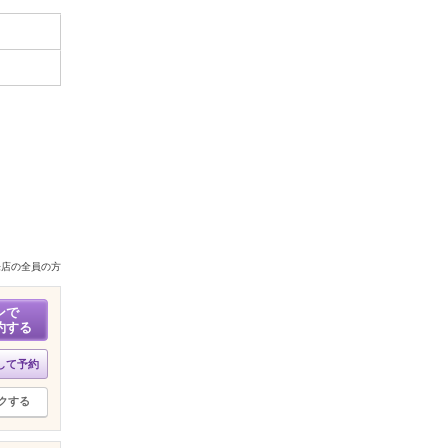
来店の全員の方
ンで
約する
して予約
クする