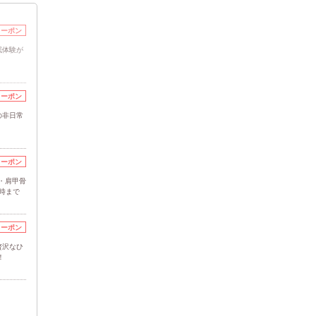
クーポン
眠体験が
クーポン
の非日常
クーポン
・肩甲骨
時まで
クーポン
贅沢なひ
！