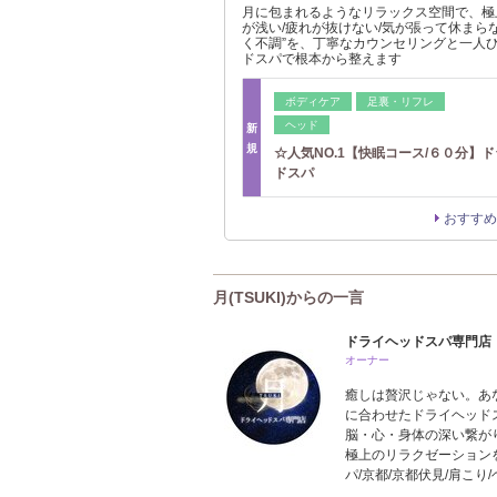
月に包まれるようなリラックス空間で、極
が浅い/疲れが抜けない/気が張って休まら
く不調”を、丁寧なカウンセリングと一人
ドスパで根本から整えます
ボディケア
足裏・リフレ
ヘッド
新
規
☆人気NO.1【快眠コース/６０分】
ドスパ
おすすめ
月(TSUKI)からの一言
ドライヘッドスパ専門店 月 
オーナー
癒しは贅沢じゃない。あ
に合わせたドライヘッド
脳・心・身体の深い繋が
極上のリラクゼーション
パ/京都/京都伏見/肩こり