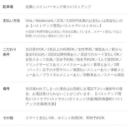
駐車場
近隣にコインパーキング有り/バストアップ
支払い方法
Visa／Mastercard／JCB／5,000円未満のお支払いは現金払いの
み【バストアップ/育乳/バストケア/バストサロン】
※店頭で利用可能なお支払い方法を記載しています。スマート支払いではご
利用いただけない場合がございます。
こだわり
当日受付OK／2名以上の利用OK／女性専用／個室あり／駅から
条件
徒歩5分以内／2回目以降特典あり／店頭でのカード支払いOK／
女性スタッフ在籍／完全予約制／指名予約OK／1人で貸切OK／
ドリンクサービスあり／メイクルームあり／着替えあり／3席
（ベッド）以下の小型サロン／都度払いメニューあり／体験メニ
ューあり／ブライダルメニューあり／回数券あり／スクール併設
備考
当日迷われてしまった場合はお気軽にお電話下さい♪施術中の場
合、お電話受けられないことがございます。【バストアップ/育
乳/バストケア/バストサロン/ダイエット/大阪/梅田/南森町/バスト
アップ/天満/西天満】
その他
スマート支払いOK
ポイント利用OK
即時予約OK