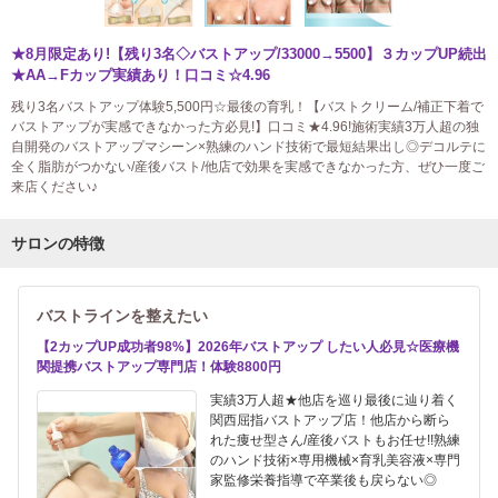
★8月限定あり!【残り3名◇バストアップ/33000→5500】３カップUP続出
★AA→Fカップ実績あり！口コミ☆4.96
残り3名バストアップ体験5,500円☆最後の育乳！【バストクリーム/補正下着で
バストアップが実感できなかった方必見!】口コミ★4.96!施術実績3万人超の独
自開発のバストアップマシーン×熟練のハンド技術で最短結果出し◎デコルテに
全く脂肪がつかない/産後バスト/他店で効果を実感できなかった方、ぜひ一度ご
来店ください♪
サロンの特徴
バストラインを整えたい
【2カップUP成功者98%】2026年バストアップ したい人必見☆医療機
関提携バストアップ専門店！体験8800円
実績3万人超★他店を巡り最後に辿り着く
関西屈指バストアップ店！他店から断ら
れた痩せ型さん/産後バストもお任せ!!熟練
のハンド技術×専用機械×育乳美容液×専門
家監修栄養指導で卒業後も戻らない◎