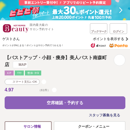
国内最大級の
サロン予約サイト
ブックマーク
ログイン
ゲストさん
ポイントを表示する
ポイントが1%たまる！
ポイントはサロン予約でつかえる！
【バストアップ・小顔・痩身】美人バスト南森町
店
MAP
ｴｽﾃ
ﾘﾗｸ
整体･ｶｲﾛ
スマート支払いOK
4.97
（61件）
空席確認・予約する
スタッフ募集を見る
クーポン・メニュー
サロン情報