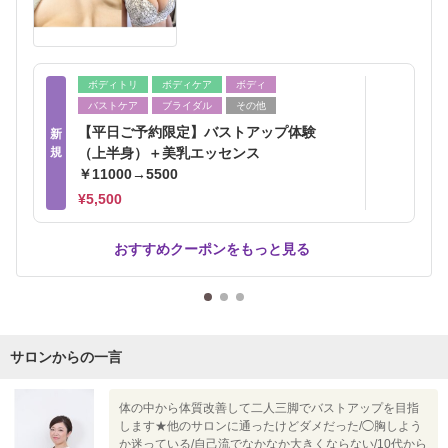
ボディトリ
ボディケア
ボディ
バストケア
ブライダル
その他
【平日ご予約限定】バストアップ体験
新
規
（上半身）＋美乳エッセンス
￥11000→5500
¥5,500
おすすめクーポンをもっと見る
サロンからの一言
体の中から体質改善して二人三脚でバストアップを目指
します★他のサロンに通ったけどダメだった/◯胸しよう
か迷っている/自己流でなかなか大きくならない/10代から