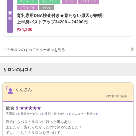
ボディトリ
ボディケア
ボディ
バストケア
ブライダル
その他
新
育乳専用DNA検査付き★育たない原因が解明!
規
上半身バストアップ34200→24200円
¥24,200
このサロンのすべてのクーポンを見る
サロンの口コミ
サロンPick Up
りんさん
（女性/30代前半）
総合
5
★
★
★
★
★
雰囲気：
5
接客サービス：
5
技術・仕上がり：
5
メニュー・料金：
5
過去にもバストサロンに行った事もあり
ましたが、変わらなかったので諦めてました！
でも、こちらのサロンを見つけて、