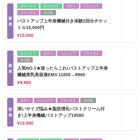
ボディトリ
ボディケア
ボディ
バストケア
ブライダル
その他
新
バストアップ上半身機械付き体験2回分チケッ
規
ト☆15,000円
¥15,000
ボディトリ
ボディ
バストケア
ブライダル
その他
新
人気NO.1★迷ったらこれ!バストアップ上半身
規
機械美乳美容液EMS 11000→9900
¥9,900
ボディ
バストケア
ブライダル
その他
深いサイズ悩み★脂肪増化バストクリーム付
新
規
き!上半身機械バストアップ19580
¥19,580