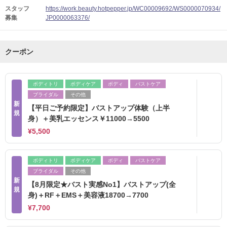
スタッフ
https://work.beauty.hotpepper.jp/WC00009692/WS0000070934/
募集
JP0000063376/
クーポン
ボディトリ
ボディケア
ボディ
バストケア
ブライダル
その他
新
【平日ご予約限定】バストアップ体験（上半
規
身）＋美乳エッセンス￥11000→5500
¥5,500
ボディトリ
ボディケア
ボディ
バストケア
ブライダル
その他
新
【8月限定★バスト実感No1】バストアップ(全
規
身)＋RF＋EMS＋美容液18700→7700
¥7,700