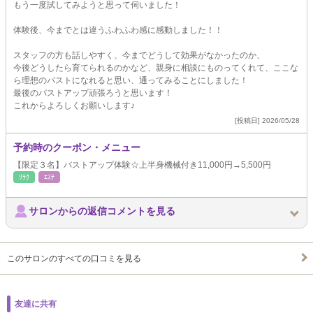
もう一度試してみようと思って伺いました！
体験後、今までとは違うふわふわ感に感動しました！！
スタッフの方も話しやすく、今までどうして効果がなかったのか、
今後どうしたら育てられるのかなど、親身に相談にものってくれて、ここな
ら理想のバストになれると思い、通ってみることにしました！
最後のバストアップ頑張ろうと思います！
これからよろしくお願いします♪
[投稿日] 2026/05/28
予約時のクーポン・メニュー
【限定３名】バストアップ体験☆上半身機械付き11,000円→5,500円
ﾘﾗｸ
ｴｽﾃ
サロンからの返信コメントを見る
このサロンのすべての口コミを見る
友達に共有