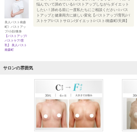
悩んでいて諦めている/バストアップしながらダイエット
したい！諦める前に一度私たちにご相談ください☆バス
トアップと健康両方に嬉しい変化【バストアップ/育乳/バ
ストケア/バストサロン/ダイエット/バスト/南森町/天満】
美人バスト南森
町》バストアッ
プ/小顔/痩身
【バストアップ/
バストケア/育
乳】 美人バスト
南森町
サロンの雰囲気