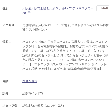
住所
大阪府大阪市北区西天満３丁目4－26アドマスタワー
MAP
201号
アクセス
南森町駅徒歩4分/バストアップ/育乳/バストサロン/小顔コルギ/育
乳ケア/小顔/バスト
道案内
バストアップ5500円☆美人バストの育乳方法で最後のバストア
ップを叶える★南森町駅2番出口から出てセブンイレブンの前を
通過します。堀川橋西詰(交差点)を左折して堀川筋に入ります。
読売新聞(読売センター北)が見えてからもう少し歩くと右手に茶
色の階段が見えますので、そちらの2階に当サロンがございま
す。【バストアップ/育乳/バストケア/バストサロン/ダイエット/
バスト/育乳ケア/小顔コルギ/小顔/大阪/南森町/天満/西天満】
電話
番号を表示
設備
総数2(ベッド2)
スタッフ数
総数2人(施術者（エステ）2人)