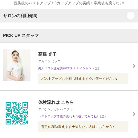
豊胸級のバストアップ！3カップアップの実績！卒業後も戻らない!
サロンの利用傾向
PICK UP スタッフ
高橋 光子
タカハシ ミツコ
美人バスト認定講師/エステティシャン
（歴）
バストアップも小顔も叶えます☆お任せください♪
体験流れは こちら
タイケンナガレハ コチラ
バストアップ体験の流れ★☆覗いてみてね♪
（歴）
育乳の秘訣教えます★知りたい人はこちらから♪