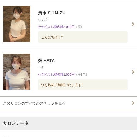
清水 SHIMIZU
シミズ
セラピスト/指名料3,000円
（歴）
こんにちは^_^
畑 HATA
ハタ
セラピスト/指名料1,000円
（歴8年）
心を込めて施術いたします！
このサロンのすべてのスタッフを見る
サロンデータ