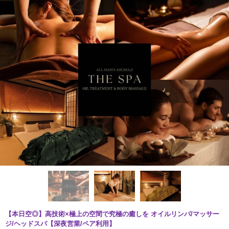
【本日空◎】高技術×極上の空間で究極の癒しを オイルリンパ/マッサー
ジ/ヘッドスパ【深夜営業/ペア利用】