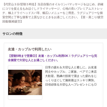
【代官山３分/翌朝５時迄】当店自慢のオイルリンパマッサージをはじめ、的確
にコリを捉えるもみほぐしドライマッサージ、心地の良いプレミアムストレッ
チ、極上ドライヘッドスパ等、幅広いメニューをご用意。ラグジュアリーな個
室空間と丁寧な接客で上質なひとときをお過ごしください。【首・肩こり/疲労
回復/眼精疲労】
サロンの特徴
友達・カップルで利用したい
【翌朝5時まで営業◎】友達・カップル利用OK！ラグジュアリーな完
全個室で大切な人とお過ごしください。
日常の疲れを大切な人と癒しに。お友達
同士やカップル、ご家族、ペアでご来店
大歓迎。熟練の技術で溜まった疲れをじ
っくりほぐして施術後はスッキリ爽快。
日頃頑張る大切な人へプレゼントにも◎