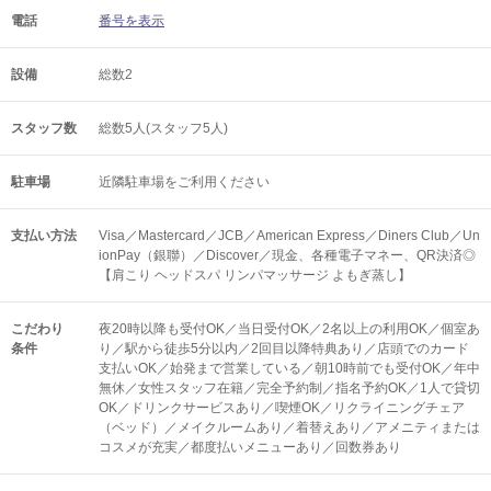
電話
番号を表示
設備
総数2
スタッフ数
総数5人(スタッフ5人)
駐車場
近隣駐車場をご利用ください
支払い方法
Visa／Mastercard／JCB／American Express／Diners Club／Un
ionPay（銀聯）／Discover／現金、各種電子マネー、QR決済◎
【肩こり ヘッドスパ リンパマッサージ よもぎ蒸し】
こだわり
夜20時以降も受付OK／当日受付OK／2名以上の利用OK／個室あ
条件
り／駅から徒歩5分以内／2回目以降特典あり／店頭でのカード
支払いOK／始発まで営業している／朝10時前でも受付OK／年中
無休／女性スタッフ在籍／完全予約制／指名予約OK／1人で貸切
OK／ドリンクサービスあり／喫煙OK／リクライニングチェア
（ベッド）／メイクルームあり／着替えあり／アメニティまたは
コスメが充実／都度払いメニューあり／回数券あり