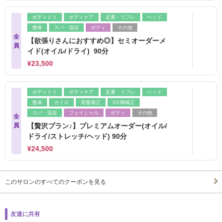
ボディトリ
ボディケア
足裏・リフレ
ヘッド
整体
スパ・温浴
ボディ
その他
全
【欲張りさんにおすすめ◎】セミオーダーメ
員
イド(オイル/ドライ) 90分
¥23,500
ボディトリ
ボディケア
足裏・リフレ
ヘッド
整体
カイロ
骨盤矯正
OX脚矯正
スパ・温浴
フェイシャル
ボディ
その他
全
員
【贅沢プラン♪】プレミアムオーダー(オイル/
ドライ/ストレッチ/ヘッド) 90分
¥24,500
このサロンのすべてのクーポンを見る
友達に共有