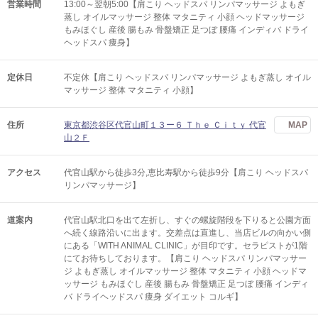
営業時間
13:00～翌朝5:00【肩こり ヘッドスパ リンパマッサージ よもぎ
蒸し オイルマッサージ 整体 マタニティ 小顔 ヘッドマッサージ
もみほぐし 産後 腸もみ 骨盤矯正 足つぼ 腰痛 インディバ ドライ
ヘッドスパ 痩身】
定休日
不定休【肩こり ヘッドスパ リンパマッサージ よもぎ蒸し オイル
マッサージ 整体 マタニティ 小顔】
住所
東京都渋谷区代官山町１３ー６ Ｔｈｅ Ｃｉｔｙ 代官
MAP
山２Ｆ
アクセス
代官山駅から徒歩3分,恵比寿駅から徒歩9分【肩こり ヘッドスパ
リンパマッサージ】
道案内
代官山駅北口を出て左折し、すぐの螺旋階段を下りると公園方面
へ続く線路沿いに出ます。交差点は直進し、当店ビルの向かい側
にある「WITH ANIMAL CLINIC」が目印です。セラピストが1階
にてお待ちしております。【肩こり ヘッドスパ リンパマッサー
ジ よもぎ蒸し オイルマッサージ 整体 マタニティ 小顔 ヘッドマ
ッサージ もみほぐし 産後 腸もみ 骨盤矯正 足つぼ 腰痛 インディ
バ ドライヘッドスパ 痩身 ダイエット コルギ】