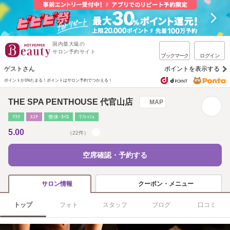
国内最大級の
サロン予約サイト
ブックマーク
ログイン
ゲストさん
ポイントを表示する
ポイントが1%たまる！
ポイントはサロン予約でつかえる！
THE SPA PENTHOUSE 代官山店
MAP
ﾘﾗｸ
ｴｽﾃ
整体･ｶｲﾛ
ﾘﾌﾚｯｼｭ
5.00
（22件）
空席確認・予約する
クーポン・メニュー
サロン情報
トップ
フォト
スタッフ
ブログ
口コミ