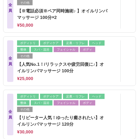
その他
全
員
【※電話必須※ペア同時施術♪ 】オイルリンパ
マッサージ 100分×2
¥50,000
ボディトリ
ボディケア
足裏・リフレ
ヘッド
整体
スパ・温浴
フェイシャル
ボディ
その他
全
員
【人気No.1！/リラックスや疲労回復に♪】オ
イルリンパマッサージ 100分
¥25,000
ボディトリ
ボディケア
足裏・リフレ
ヘッド
整体
スパ・温浴
フェイシャル
ボディ
その他
全
員
【リピーター人気！ゆったり癒されたい】オ
イルリンパマッサージ 120分
¥30,000