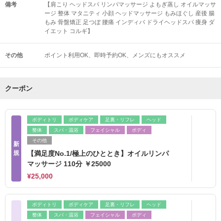
備考
【肩こり ヘッドスパ リンパマッサージ よもぎ蒸し オイルマッサ
ージ 整体 マタニティ 小顔 ヘッドマッサージ もみほぐし 産後 腸
もみ 骨盤矯正 足つぼ 腰痛 インディバ ドライヘッドスパ 痩身 ダ
イエット コルギ】
その他
ポイント利用OK
即時予約OK
メンズにもオススメ
クーポン
ボディトリ
ボディケア
足裏・リフレ
ヘッド
整体
スパ・温浴
フェイシャル
ボディ
その他
新
規
【満足度No.1/極上のひととき】オイルリンパ
マッサージ 110分 ￥25000
¥25,000
ボディトリ
ボディケア
足裏・リフレ
ヘッド
整体
スパ・温浴
フェイシャル
ボディ