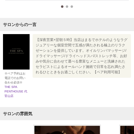
サロンからの一言
【深夜営業×翌朝５時】当店はまるでホテルのようなラグ
ジュアリーな個室空間で五感が満たされる極上のリラク
ゼーションを提供しています。オイルリンパマッサージ/
ドライマッサージ/ドライヘッドスパ/ストレッチ等、お好
みや気分に合わせて選べる豊富なメニューと洗練された
セラピストによるオールハンド施術で日常を忘れ満たさ
れるひとときをお過ごしください。【ペア利用可能】
※ペア予約はお
電話でのお問い
合わせ必須※
THE SPA
PENTHOUSE 代
官山店
サロンの雰囲気