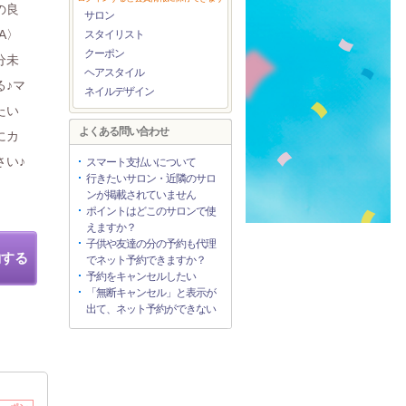
の良
サロン
A〉
スタイリスト
クーポン
分未
ヘアスタイル
る♪マ
ネイルデザイン
たい
よくある問い合わせ
にカ
さい♪
スマート支払いについて
行きたいサロン・近隣のサロ
ンが掲載されていません
ポイントはどこのサロンで使
えますか？
子供や友達の分の予約も代理
約する
でネット予約できますか？
予約をキャンセルしたい
「無断キャンセル」と表示が
出て、ネット予約ができない