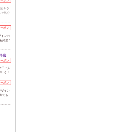
クーポン
韓国キラ
ルで気分
クーポン
ザインの
綺麗 *
得意
クーポン
女子に人
が叶う＊
クーポン
デザイン
方でも