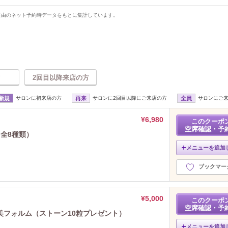
uty経由のネット予約時データをもとに集計しています。
2回目以降来店の方
新規
サロンに初来店の方
再来
サロンに2回目以降にご来店の方
全員
サロンにご
¥6,980
このクーポ
空席確認・予
全8種類）
メニューを追加
ブックマー
¥5,000
このクーポ
空席確認・予
美フォルム（ストーン10粒プレゼント）
メニューを追加