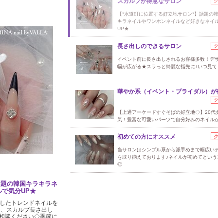
スカルプが得意なサロン
【*水道町に位置する好立地サロン*】話題の
キラネイルやワンホンネイルなど好きなネイ
UP★
長さ出しのできるサロン
イベント前に長さ出しされるお客様多数！デ
幅が広がる★スラっと綺麗な指先に♪いつ見ても
華やか系（イベント・ブライダル）が
【上通アーケードすぐそばの好立地◇】20代
気！豊富な可愛いパーツで自分好みのネイル
初めての方にオススメ
当サロンはシンプル系から派手めまで幅広い
を取り揃えております♪ネイルが初めてという
◎
話題の韓国キラキラネ
で気分UP★
用したトレンドネイルを
題、スカルプ長さ出し
相談ください◇季節に