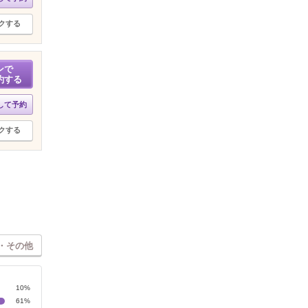
クする
ンで
約する
して予約
クする
・その他
10%
61%