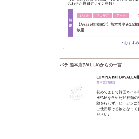
合わせた最旬デザイン多数♪
ジェル
スカルプ
アート
新
【Ayase指名限定】熊本希少★1.5枚
規
放題
おすすめ
バラ 熊本店(VALLA)からの一言
LUMINA nail ByVALL
熊本支部担当
初めてまして韓国ネイル専門
HEMAを含めた16種類
験を行わず、ビーガンに
ご使用頂ける物となってお
ださい♪