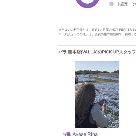
未設定・そ
※サロンの利用傾向は、直近3カ月間のHOT PEPPER 
※「未設定・その他」は、会員情報の性別欄で「回答し
バラ 熊本店(VALLA)のPICK UPスタッフ
Ayase Rina