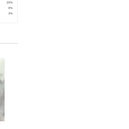
20%
6%
3%