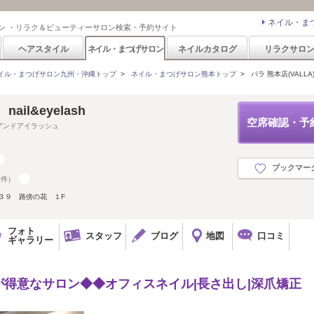
ネイル・ま
ン ・リラク＆ビューティーサロン検索・予約サイト
ヘアスタイル
ネイル・まつげサロン
ネイルカタログ
リラクサロ
イル・まつげサロン九州・沖縄トップ
>
ネイル・まつげサロン熊本トップ
>
バラ 熊本店(VALLA
ail&eyelash
空席確認・予
アンドアイラッシュ
ブックマー
7件）
３９ 路傍の花 １F
フォト
スタッフ
ブログ
地図
口コミ
ギャラリー
得意なサロン◆◆オフィスネイル|長さ出し|深爪矯正