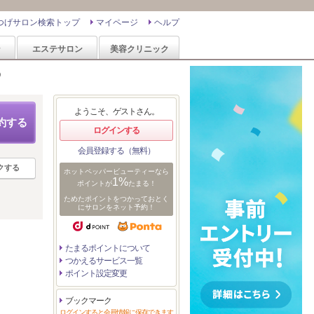
つげサロン検索トップ
マイページ
ヘルプ
ン
エステサロン
美容クリニック
)
ようこそ、ゲストさん。
約する
ログインする
会員登録する（無料）
クする
ホットペッパービューティーなら
1%
ポイントが
たまる！
ためたポイントをつかっておとく
にサロンをネット予約！
たまるポイントについて
つかえるサービス一覧
ポイント設定変更
ブックマーク
ログインすると会員情報に保存できます