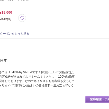
¥18,000
MAXやり
クーポンをもっと見る
A熊本店
店LUMINA by VALLAです！韓国ジェルバラ製品には、
の有害成分が含まれておりません！！さらに、 100%動物実
配慮しております。なのでネイリストもお客様も安心して
ります(^^)熊本にお住まいの皆様是非一度お立ち寄りく
空席確認・予