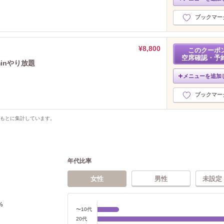
ブックマー
¥8,800
このクーポ
空席確認・予
inやり放題
メニューを追加
ブックマー
をもとに集計しています。
年代比率
女性
男性
未設定
%
〜10代
20代