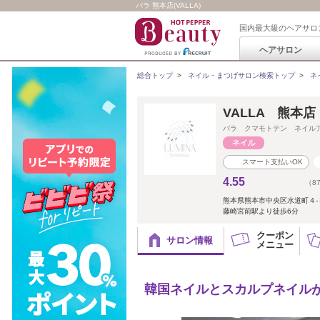
バラ 熊本店(VALLA)
国内最大級のヘアサロ
ヘアサロン
総合トップ
>
ネイル・まつげサロン検索トップ
>
ネ
VALLA 熊本店 n
バラ クマモトテン ネイル
スマート支払いOK
4.55
（8
熊本県熊本市中央区水道町４-
藤崎宮前駅より徒歩6分
クーポン
サロン情報
メニュー
韓国ネイルとスカルプネイルが