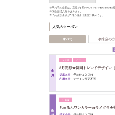
※平均予約金額は、直近1年間のHOT PEPPER Bea
※回数券購入分を含みます。
※予約合計金額が0円の場合は集計対象外です。
人気のクーポン
すべて
初来店の方
ジェル
アート
8月定額★韓国トレンドデザイン（
全
提示条件：
予約時＆入店時
員
利用条件：
デザイン変更不可
ジェル
ちゅるんワンカラーorラメグラ★
新
提示条件：
予約時＆入店時