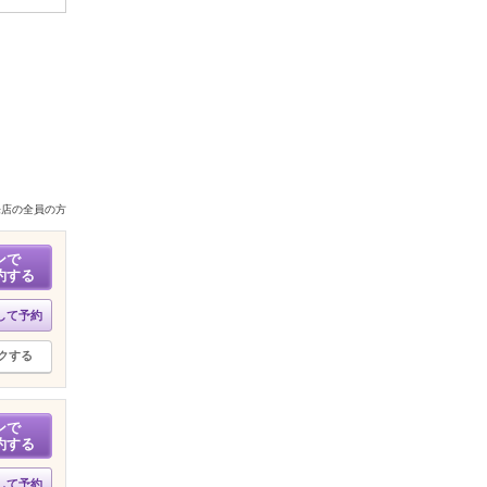
来店の全員の方
ンで
約する
して予約
クする
ンで
約する
して予約