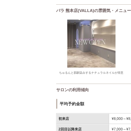
バラ 熊本店(VALLA)の雰囲気・メニュ
ちゅるんと肌馴染みするナチュラルネイルが得意
サロンの利用傾向
平均予約金額
初来店
¥8,000～¥8
2回目以降来店
¥7,000～¥7