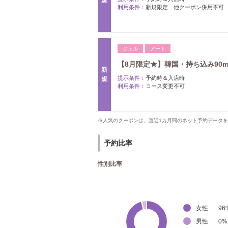
規
利用条件：
新規限定 他クーポン併用不可
ジェル
アート
【8月限定★】韓国・持ち込み90m
新
提示条件：
予約時＆入店時
規
利用条件：
コース変更不可
※人気のクーポンは、直近1カ月間のネット予約データ
予約比率
性別比率
女性
96
男性
0
%