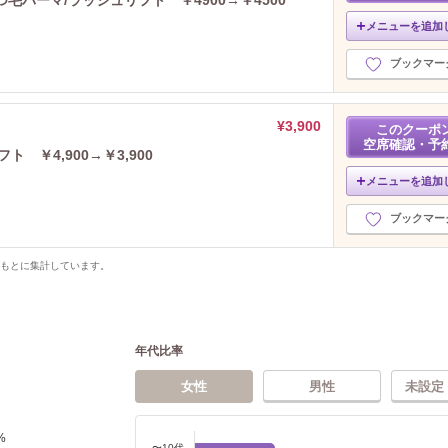
毛パーマ/ラッシュリフト ￥4900→￥4500
メニューを追加
ブックマー
¥3,900
このクーポ
空席確認・予
 ￥4,900→￥3,900
メニューを追加
ブックマー
をもとに集計しています。
年代比率
女性
男性
未設定
%
〜10代