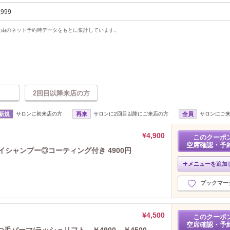
,999
uty経由のネット予約時データをもとに集計しています。
2回目以降来店の方
新規
サロンに初来店の方
再来
サロンに2回目以降にご来店の方
全員
サロンにご
¥4,900
このクーポ
空席確認・予
t アイシャンプー◎コーティング付き 4900円
メニューを追加
ブックマー
¥4,500
このクーポ
空席確認・予