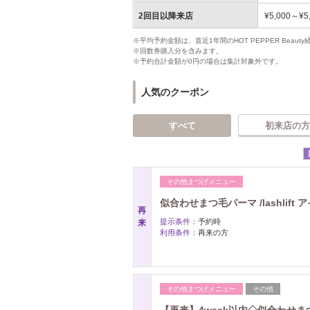
2回目以降来店
¥5,000～¥5
※平均予約金額は、直近1年間のHOT PEPPER Bea
※回数券購入分を含みます。
※予約合計金額が0円の場合は集計対象外です。
人気のクーポン
すべて
初来店の方
その他まつげメニュー
似合わせまつ毛パーマ /lashlif
再
提示条件：
予約時
来
利用条件：
再来の方
その他まつげメニュー
その他