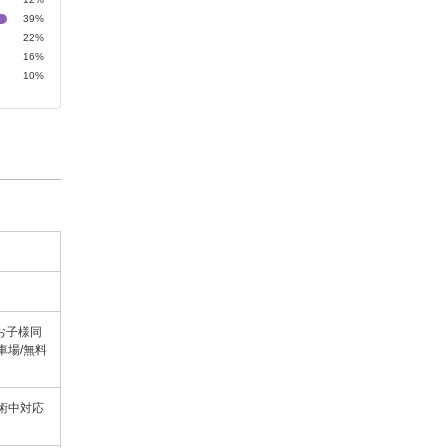
39%
22%
16%
10%
お子様同
車場/無料
施術中対応