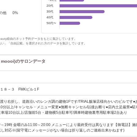
20代
30代
の他
0
%
40代
50代〜
Beauty経由のネット予約データをもとに集計しています。
ない」「自由記載」を選択された方のデータを集計しています。
y moooi)のサロンデータ
１８－３ FMKビル１F
渡り右折し、道路沿いのレンガ調の建物1Fです/TRIAL飯塚店様向かいのビルです●
10分以上/キャンセル・メニュー変更●無断キャンセル/以後お断り●店内土足厳禁●駐
駐車場10台以上/店舗前5台・建物横5台駐車可/満車時建物裏専用駐車場2台あり
～19時 金曜のみ11:00～20:00 メニューにより最終受付は異なります【御電話】
返し対応※(留守電にメッセージがない場合は折り返しのご連絡出来かねます)