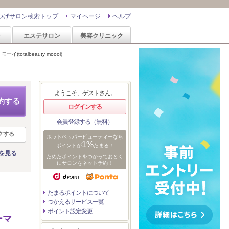
つげサロン検索トップ
マイページ
ヘルプ
ン
エステサロン
美容クリニック
(totalbeauty moooi)
ようこそ、ゲストさん。
約する
ログインする
会員登録する（無料）
クする
ホットペッパービューティーなら
1%
ポイントが
たまる！
を見る
ためたポイントをつかっておとく
にサロンをネット予約！
たまるポイントについて
つかえるサービス一覧
ポイント設定変更
ーマ