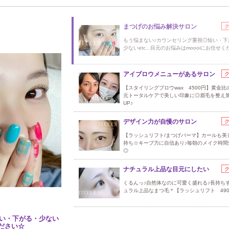
まつげのお悩み解決サロン
もう悩まない♪カウンセリング重視◎短い・下
少ないetc...目元のお悩みはmoooiにお任せ
アイブロウメニューがあるサロン
【スタイリングブロウwax 4500円】黄金比
元トータルケアで美しい印象に◎眉毛を整え
UP♪
デザイン力が自慢のサロン
【ラッシュリフト/まつげパーマ】カールも美
持ち☆キープ力に自信あり♪毎朝のメイク時間
◎
ナチュラル上品な目元にしたい
くるんっ♪自然体なのに可愛く盛れる♪長持ち
ュラル上品なまつ毛＊【ラッシュリフト 490
い・下がる・少ない
ください☆