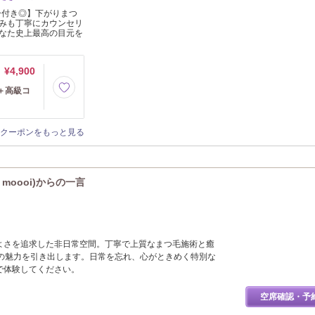
ー付き◎】下がりまつ
みも丁寧にカウンセリ
なた史上最高の目元を
¥4,900
＋高級コ
クーポンをもっと見る
 moooi)からの一言
地よさを追求した非日常空間。丁寧で上質なまつ毛施術と癒
の魅力を引き出します。日常を忘れ、心がときめく特別な
iで体験してください。
空席確認・予