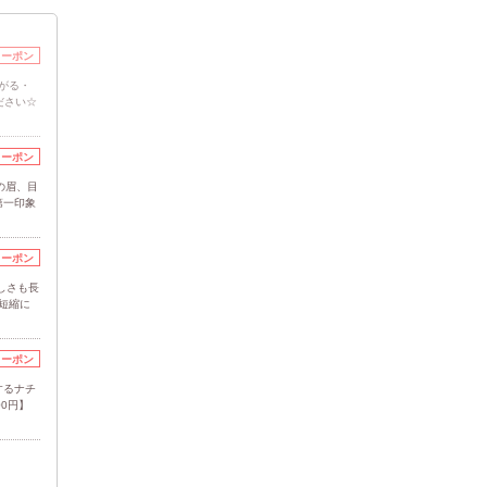
クーポン
がる・
ください☆
クーポン
の眉、目
第一印象
クーポン
しさも長
短縮に
クーポン
するナチ
0円】