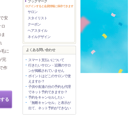
ブックマーク
ログインすると会員情報に保存できます
サロン
グで安
スタイリスト
クーポン
サロ
ヘアスタイル
のま
ネイルデザイン
れ
よくある問い合わせ
つ毛に
が完
スマート支払いについて
行きたいサロン・近隣のサロ
iで作
ンが掲載されていません
ポイントはどこのサロンで使
えますか？
子供や友達の分の予約も代理
でネット予約できますか？
予約をキャンセルしたい
約する
「無断キャンセル」と表示が
出て、ネット予約ができない