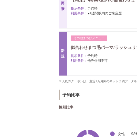
【再来】4week以内◇似合わせまつ
再
提示条件：
予約時
来
利用条件：
●4週間以内のご来店歴
その他まつげメニュー
似合わせまつ毛パーマ/ラッシュリフト
新
提示条件：
予約時
規
利用条件：
他券併用不可
※人気のクーポンは、直近1カ月間のネット予約データ
予約比率
性別比率
女性
98