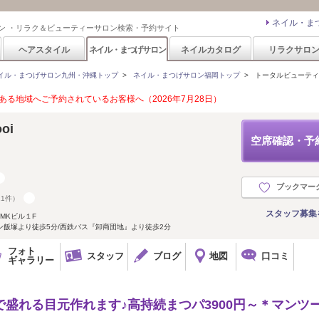
ネイル・ま
ン ・リラク＆ビューティーサロン検索・予約サイト
ヘアスタイル
ネイル・まつげサロン
ネイルカタログ
リラクサロ
イル・まつげサロン九州・沖縄トップ
>
ネイル・まつげサロン福岡トップ
>
トータルビューティ モーイ
る地域へご予約されているお客様へ（2026年7月28日）
ooi
空席確認・予
ブックマー
11件）
スタッフ募集
MKビル１F
ウン飯塚より徒歩5分/西鉄バス『卸商団地』より徒歩2分
フォト
スタッフ
ブログ
地図
口コミ
ギャラリー
ぴんで盛れる目元作れます♪高持続まつパ3900円～＊マンツ