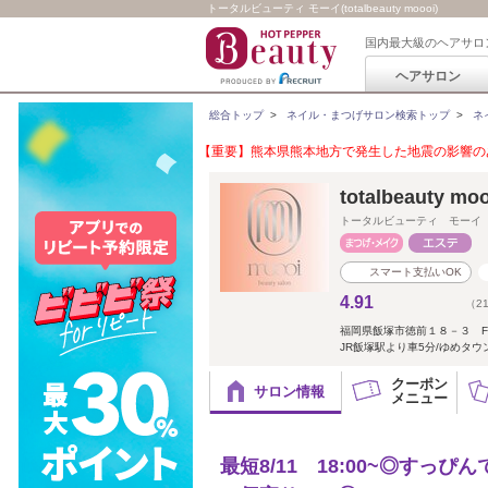
トータルビューティ モーイ(totalbeauty moooi)
国内最大級のヘアサロ
ヘアサロン
総合トップ
>
ネイル・まつげサロン検索トップ
>
ネ
【重要】熊本県熊本地方で発生した地震の影響のあ
totalbeauty mo
トータルビューティ モーイ
スマート支払いOK
4.91
（2
福岡県飯塚市徳前１８－３ F
JR飯塚駅より車5分/ゆめタ
クーポン
サロン情報
メニュー
最短8/11 18:00~◎すっ