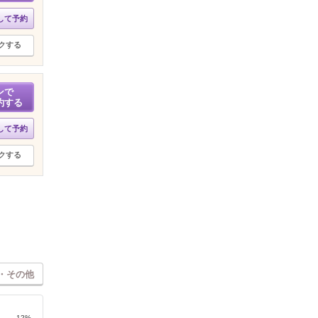
して予約
クする
ンで
約する
して予約
クする
・その他
12%