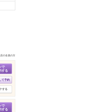
来店の全員の方
ンで
約する
して予約
クする
ンで
約する