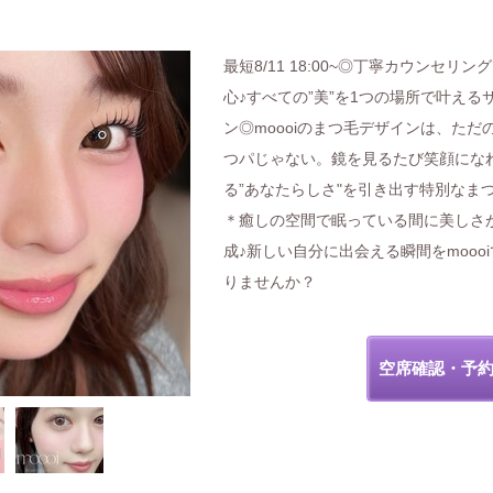
最短8/11 18:00~◎丁寧カウンセリン
心♪すべての”美”を1つの場所で叶える
ン◎moooiのまつ毛デザインは、ただ
つパじゃない。鏡を見るたび笑顔にな
る”あなたらしさ"を引き出す特別なま
＊癒しの空間で眠っている間に美しさ
成♪新しい自分に出会える瞬間をmooo
りませんか？
空席確認・予