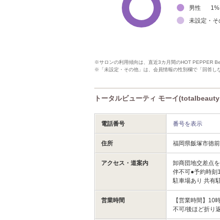
男性
1
%
未設定・そ
※サロンの利用傾向は、直近3カ月間のHOT PEPPER 
※「未設定・その他」は、会員情報の性別欄で「回答し
トータルビューティ モーイ(totalbeaut
電話番号
番号を表示
住所
福岡県飯塚市徳前
アクセス・道案内
卸商団地交差点を
伴不可●予約時刻
駐車場あり 共有
営業時間
【営業時間】10時
不可/後ほど折り