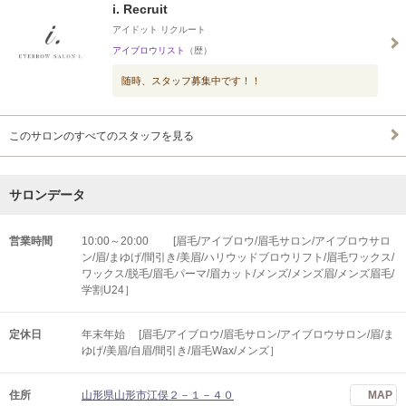
i. Recruit
アイドット リクルート
アイブロウリスト
（歴）
随時、スタッフ募集中です！！
このサロンのすべてのスタッフを見る
サロンデータ
営業時間
10:00～20:00 [眉毛/アイブロウ/眉毛サロン/アイブロウサロ
ン/眉/まゆげ/間引き/美眉/ハリウッドブロウリフト/眉毛ワックス/
ワックス/脱毛/眉毛パーマ/眉カット/メンズ/メンズ眉/メンズ眉毛/
学割U24］
定休日
年末年始 [眉毛/アイブロウ/眉毛サロン/アイブロウサロン/眉/ま
ゆげ/美眉/自眉/間引き/眉毛Wax/メンズ］
住所
山形県山形市江俣２－１－４０
MAP