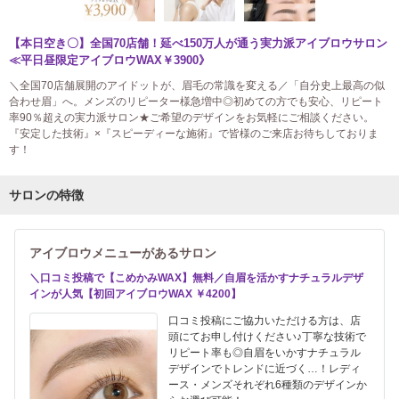
【本日空き〇】全国70店舗！延べ150万人が通う実力派アイブロウサロン
≪平日昼限定アイブロウWAX￥3900》
＼全国70店舗展開のアイドットが、眉毛の常識を変える／「自分史上最高の似
合わせ眉」へ。メンズのリピーター様急増中◎初めての方でも安心、リピート
率90％超えの実力派サロン★ご希望のデザインをお気軽にご相談ください。
『安定した技術』×『スピーディーな施術』で皆様のご来店お待ちしておりま
す！
サロンの特徴
アイブロウメニューがあるサロン
＼口コミ投稿で【こめかみWAX】無料／自眉を活かすナチュラルデザ
インが人気【初回アイブロウWAX ￥4200】
口コミ投稿にご協力いただける方は、店
頭にてお申し付けください♪丁寧な技術で
リピート率も◎自眉をいかすナチュラル
デザインでトレンドに近づく…！レディ
ース・メンズそれぞれ6種類のデザインか