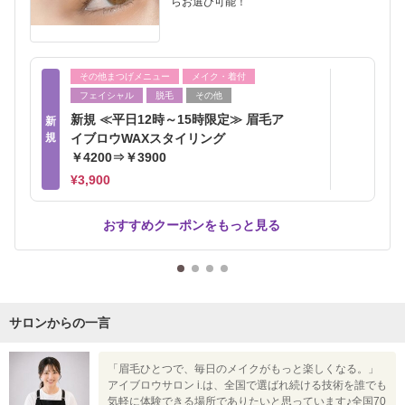
らお選び可能！
その他まつげメニュー
メイク・着付
フェイシャル
脱毛
その他
新規 ≪平日12時～15時限定≫ 眉毛ア
新
規
イブロウWAXスタイリング
￥4200⇒￥3900
¥3,900
おすすめクーポンをもっと見る
サロンからの一言
「眉毛ひとつで、毎日のメイクがもっと楽しくなる。」
アイブロウサロン i.は、全国で選ばれ続ける技術を誰でも
気軽に体験できる場所でありたいと思っています♪全国70