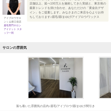
店舗以上、延べ100万人を施術してきた実績と、東京発の
最新トレンドを掛け合わせ、あなただけの「黄金比デザ
イン」をご提案します。みなさまのご来店を心よりお待
ちしております♪眉毛/眉/まゆげ/アイブロウ/ワックス
アイブロウサロ
ン i. 山形江俣店
眉毛専門サロン
アイドット スタ
ッフ一同
サロンの雰囲気
落ち着いた雰囲気の店内♪眉毛/アイブロウ/眉/まゆげ/間引き