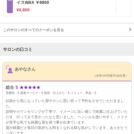
イスWAX ￥8800
¥8,800
このサロンのすべてのクーポンを見る
サロンの口コミ
サロンPick Up
あやなさん
（女性/30代後半/会社員）
総合
5
★
★
★
★
★
雰囲気：
5
接客サービス：
5
技術・仕上がり：
5
メニュー・料金：
5
以前から気になっていた眉サロンに思い切って予約をさせていただきまし
た。
説明やカウンセリングが丁寧で、イメージに近い感じで綺麗に仕上げていた
だき、行ってみて良かったなと思いました。ペンシルも使いやすく、メイク
が苦手な私でも綺麗な眉を保つ事が出来ています。
眉が綺麗だと毎日の気持ちも明るくなれる様な気がしています。ありがとう
ございます。