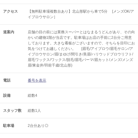
アクセス
【無料駐車場複数台あり】北山形駅から車で5分 [メンズOK/ア
イブロウサロン］
道案内
店舗の目の前には業務スーパーとはなまるうどんがあり、その向
かいの建物1階が当店です。駐車場はお店の手前に2台分ご用意
しております。大きな看板がございますので、そちらを目印にお
気をつけてお越しください。 [眉毛/アイブロウ/眉毛サロン/ア
イブロウサロン/眉/まゆげ/間引き/美眉/ハリウッドブロウリフト/
眉毛ワックス/ワックス/脱毛/眉毛パーマ/眉カット/メンズ/メンズ
眉/東金井/羽前千歳/北山形}
電話
番号を表示
設備
総数4
スタッフ数
総数1人
駐車場
2台分あり◎