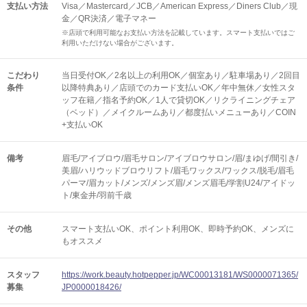
支払い方法
Visa／Mastercard／JCB／American Express／Diners Club／現
金／QR決済／電子マネー
※店頭で利用可能なお支払い方法を記載しています。スマート支払いではご
利用いただけない場合がございます。
こだわり
当日受付OK／2名以上の利用OK／個室あり／駐車場あり／2回目
条件
以降特典あり／店頭でのカード支払いOK／年中無休／女性スタ
ッフ在籍／指名予約OK／1人で貸切OK／リクライニングチェア
（ベッド）／メイクルームあり／都度払いメニューあり／COIN
+支払いOK
備考
眉毛/アイブロウ/眉毛サロン/アイブロウサロン/眉/まゆげ/間引き/
美眉/ハリウッドブロウリフト/眉毛ワックス/ワックス/脱毛/眉毛
パーマ/眉カット/メンズ/メンズ眉/メンズ眉毛/学割U24/アイドッ
ト/東金井/羽前千歳
その他
スマート支払いOK
ポイント利用OK
即時予約OK
メンズに
もオススメ
スタッフ
https://work.beauty.hotpepper.jp/WC00013181/WS0000071365/
募集
JP0000018426/