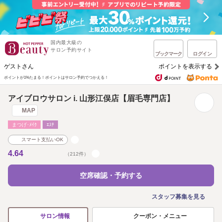
国内最大級の
サロン予約サイト
ブックマーク
ログイン
ゲストさん
ポイントを表示する
ポイントが1%たまる！
ポイントはサロン予約でつかえる！
アイブロウサロン i. 山形江俣店【眉毛専門店】
MAP
まつげ･ﾒｲｸ
ｴｽﾃ
スマート支払いOK
4.64
（212件）
空席確認・予約する
スタッフ募集を見る
クーポン・メニュー
サロン情報